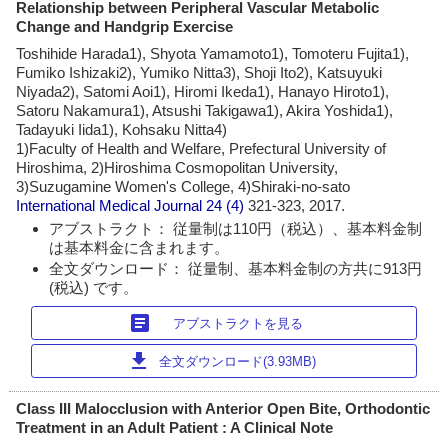
Relationship between Peripheral Vascular Metabolic
Change and Handgrip Exercise
Toshihide Harada1), Shyota Yamamoto1), Tomoteru Fujita1),
Fumiko Ishizaki2), Yumiko Nitta3), Shoji Ito2), Katsuyuki
Niyada2), Satomi Aoi1), Hiromi Ikeda1), Hanayo Hiroto1),
Satoru Nakamura1), Atsushi Takigawa1), Akira Yoshida1),
Tadayuki Iida1), Kohsaku Nitta4)
1)Faculty of Health and Welfare, Prefectural University of
Hiroshima, 2)Hiroshima Cosmopolitan University,
3)Suzugamine Women's College, 4)Shiraki-no-sato
International Medical Journal
24 (4)
321-323, 2017.
アブストラクト： 従量制は110円（税込）、基本料金制
は基本料金に含まれます。
全文ダウンロード： 従量制、基本料金制の方共に913円
(税込) です。
article
アブストラクトを見る
download
全文ダウンロード(3.93MB)
Class III Malocclusion with Anterior Open Bite, Orthodontic
Treatment in an Adult Patient : A Clinical Note