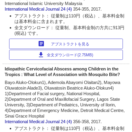
International Islamic University Malaysia
International Medical Journal
24 (4)
354-355, 2017.
アブストラクト： 従量制は110円（税込）、基本料金制
は基本料金に含まれます。
全文ダウンロード： 従量制、基本料金制の方共に913円
(税込) です。
article
アブストラクトを見る
download
全文ダウンロード(2.75MB)
Idiopathic Cervicofacial Abscess among Children in the
Tropics : What Level of Association with Mosquito Bite?
Bayo Aluko-Olokun1), Ademola Abayomi Olaitan2), Mayowa
Oluwatosin Alade3), Oluwatosin Beatrice Aluko-Olokun4)
1)Department of Facial surgery, National Hospital,
2)Department of Oral and Maxillofacial Surgery, Lagos State
University, 3)Department of Pediatrics, University of Ilorin,
4)Department of Emergency Medicine, Detroit Medical Centre,
Sinai Grace Hospital
International Medical Journal
24 (4)
356-358, 2017.
アブストラクト： 従量制は110円（税込）、基本料金制