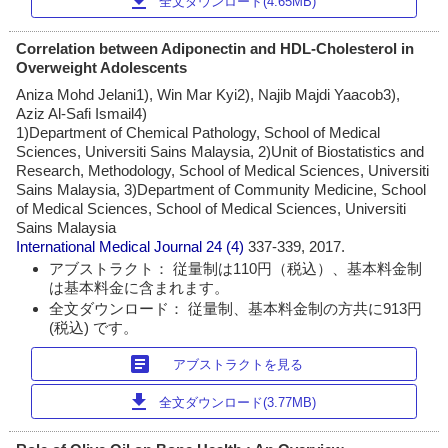
download
全文ダウンロード(4.65MB)
Correlation between Adiponectin and HDL-Cholesterol in
Overweight Adolescents
Aniza Mohd Jelani1), Win Mar Kyi2), Najib Majdi Yaacob3),
Aziz Al-Safi Ismail4)
1)Department of Chemical Pathology, School of Medical
Sciences, Universiti Sains Malaysia, 2)Unit of Biostatistics and
Research, Methodology, School of Medical Sciences, Universiti
Sains Malaysia, 3)Department of Community Medicine, School
of Medical Sciences, School of Medical Sciences, Universiti
Sains Malaysia
International Medical Journal
24 (4)
337-339, 2017.
アブストラクト： 従量制は110円（税込）、基本料金制
は基本料金に含まれます。
全文ダウンロード： 従量制、基本料金制の方共に913円
(税込) です。
article
アブストラクトを見る
download
全文ダウンロード(3.77MB)