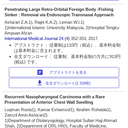
Penetrating Large Retro-Orbital Foreign Body -Fishing
Sinker : Removal via Endoscopic Transnasal Approach
Asha'ari Z.A.1), Rajet K.A.2), Leman W.I.1)
1)International Islamic University Malaysia, 2)Hospital Tengku
Ampuan Afzan
International Medical Journal
24 (4)
352-353, 2017.
アブストラクト： 従量制は110円（税込）、基本料金制
は基本料金に含まれます。
全文ダウンロード： 従量制、基本料金制の方共に913円
(税込) です。
article
アブストラクトを見る
download
全文ダウンロード(2.31MB)
Recurrent Nasopharyngeal Carcinoma with a Rare
Presentation of Anterior Chest Wall Swelling
Luqman Rosla1), Kamar Eshamsol1), Ibrahim Rohaida1),
Zamzil Amin Asha'ari2)
1)Department of Otolaryngology, Hospital Sultan Haji Ahmad
Shah, 2)Department of ORL-HNS, Faculty of Medicine,