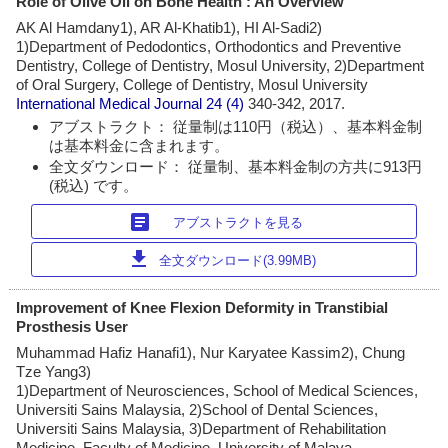
Role of Olive Oil on Bone Health : An Overview
AK Al Hamdany1), AR Al-Khatib1), HI Al-Sadi2)
1)Department of Pedodontics, Orthodontics and Preventive
Dentistry, College of Dentistry, Mosul University, 2)Department
of Oral Surgery, College of Dentistry, Mosul University
International Medical Journal
24 (4)
340-342, 2017.
アブストラクト： 従量制は110円（税込）、基本料金制
は基本料金に含まれます。
全文ダウンロード： 従量制、基本料金制の方共に913円
(税込) です。
article
アブストラクトを見る
download
全文ダウンロード(3.99MB)
Improvement of Knee Flexion Deformity in Transtibial
Prosthesis User
Muhammad Hafiz Hanafi1), Nur Karyatee Kassim2), Chung
Tze Yang3)
1)Department of Neurosciences, School of Medical Sciences,
Universiti Sains Malaysia, 2)School of Dental Sciences,
Universiti Sains Malaysia, 3)Department of Rehabilitation
Medicine, Faculty of Medicine, University of Malaya