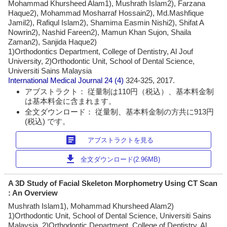
Mohammad Khursheed Alam1), Mushrath Islam2), Farzana
Haque2), Mohammad Mosharraf Hossain2), Md.Mashfique
Jamil2), Rafiqul Islam2), Shamima Easmin Nishi2), Shifat A
Nowrin2), Nashid Fareen2), Mamun Khan Sujon, Shaila
Zaman2), Sanjida Haque2)
1)Orthodontics Department, College of Dentistry, Al Jouf
University, 2)Orthodontic Unit, School of Dental Science,
Universiti Sains Malaysia
International Medical Journal
24 (4)
324-325, 2017.
アブストラクト： 従量制は110円（税込）、基本料金制
は基本料金に含まれます。
全文ダウンロード： 従量制、基本料金制の方共に913円
(税込) です。
article
アブストラクトを見る
download
全文ダウンロード(2.96MB)
A 3D Study of Facial Skeleton Morphometry Using CT Scan
: An Overview
Mushrath Islam1), Mohammad Khursheed Alam2)
1)Orthodontic Unit, School of Dental Science, Universiti Sains
Malaysia, 2)Orthodontic Department, College of Dentistry, Al