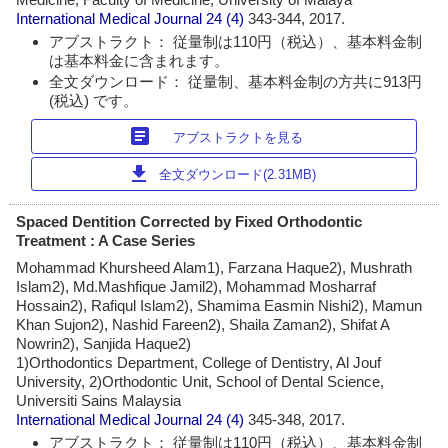
International Medical Journal
24 (4)
343-344, 2017.
アブストラクト： 従量制は110円（税込）、基本料金制
は基本料金に含まれます。
全文ダウンロード： 従量制、基本料金制の方共に913円
(税込) です。
article
アブストラクトを見る
download
全文ダウンロード(2.31MB)
Spaced Dentition Corrected by Fixed Orthodontic
Treatment : A Case Series
Mohammad Khursheed Alam1), Farzana Haque2), Mushrath
Islam2), Md.Mashfique Jamil2), Mohammad Mosharraf
Hossain2), Rafiqul Islam2), Shamima Easmin Nishi2), Mamun
Khan Sujon2), Nashid Fareen2), Shaila Zaman2), Shifat A
Nowrin2), Sanjida Haque2)
1)Orthodontics Department, College of Dentistry, Al Jouf
University, 2)Orthodontic Unit, School of Dental Science,
Universiti Sains Malaysia
International Medical Journal
24 (4)
345-348, 2017.
アブストラクト： 従量制は110円（税込）、基本料金制