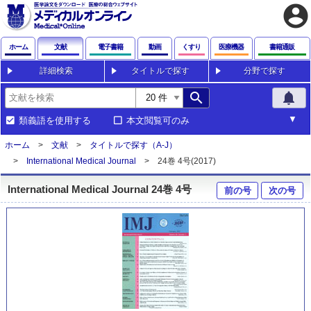
account_circle
ホーム
文献
電子書籍
動画
くすり
医療機器
書籍通販
詳細検索
タイトルで探す
分野で探す
search
notifications
類義語を使用する
本文閲覧可のみ
ホーム
文献
タイトルで探す（A-J）
International Medical Journal
24巻 4号(2017)
International Medical Journal 24巻 4号
前の号
次の号