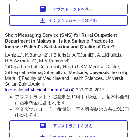
article
アブストラクトを見る
download
全文ダウンロード(3.30MB)
Short Messaging Service (SMS) for Rural Outpatient
Department in Malaysia : Is It a Suitable Practice to
Increase Patient's Satisfaction and Quality of Care?
I.Aniza1), K.Baharin2), I.B.Idris1), A.T.Jamil3), A.L.Khalib1),
N.A.Azimatun1), M.A.Rahmah4)
1)Department of Community Health UKM Medical Centre,
2)Hospital Selama, 3)Faculty of Medicine, University Teknologi
Mara, 4)Faculty of Medicine and Health Sciences, Universiti
Sultan Zainal Abidin
International Medical Journal
24 (4)
333-336, 2017.
アブストラクト： 従量制は110円（税込）、基本料金制
は基本料金に含まれます。
全文ダウンロード： 従量制、基本料金制の方共に913円
(税込) です。
article
アブストラクトを見る