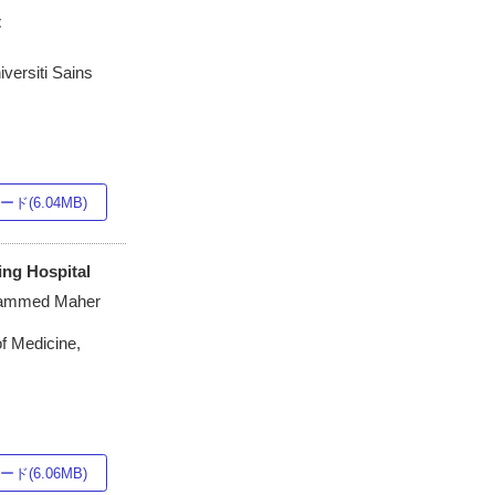
t
versiti Sains
ド(6.04MB)
ing Hospital
ohammed Maher
f Medicine,
ド(6.06MB)