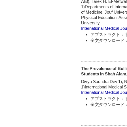
Ali3), Tarek H. El-Metwal
1)Departments of Interna
of Medicine, Jouf Univers
Physical Education, Assi
University
International Medical Jou
アブストラクト： 
全文ダウンロード：
The Prevalence of Bull
Students in Shah Alam
Divya Saundra Devi1), 
1)International Medical
International Medical Jou
アブストラクト： 
全文ダウンロード：