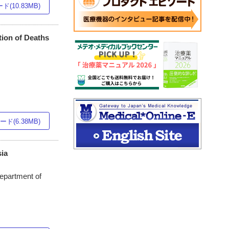
(10.83MB)
tion of Deaths
ド(6.38MB)
sia
Department of