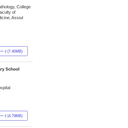
athology, College
aculty of
icine, Assiut
ド(7.40MB)
ary School
spital
ド(4.79MB)