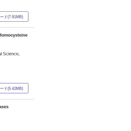
ド(7.81MB)
 Homocysteine
al Science,
ド(5.42MB)
ases