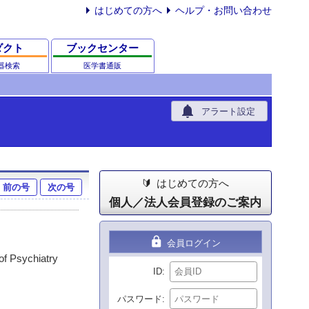
はじめての方へ
ヘルプ・お問い合わせ
ダクト
ブックセンター
器検索
医学書通販
notifications
アラート設定
はじめての方へ
前の号
次の号
個人／法人会員登録のご案内
lock
会員ログイン
f Psychiatry
ID
パスワード