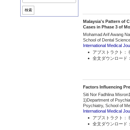
検索
Malaysia's Pattern of 
Cases in Phase 3 of M
Mohamad Arif Awang Na
School of Dental Scienc
International Medical Jou
アブストラクト： 
全文ダウンロード：
Factors Influencing Pr
Siti Nor Fadhlina Misron
1)Department of Psychia
Psychiatry, School of Me
International Medical Jou
アブストラクト： 
全文ダウンロード：