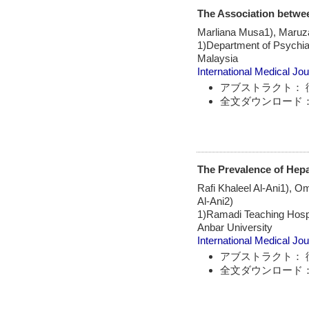
The Association betwe
Marliana Musa1), Maruza
1)Department of Psychiat
Malaysia
International Medical Jou
アブストラクト： 
全文ダウンロード：
The Prevalence of Hepat
Rafi Khaleel Al-Ani1),
Al-Ani2)
1)Ramadi Teaching Hospi
Anbar University
International Medical Jou
アブストラクト： 
全文ダウンロード：