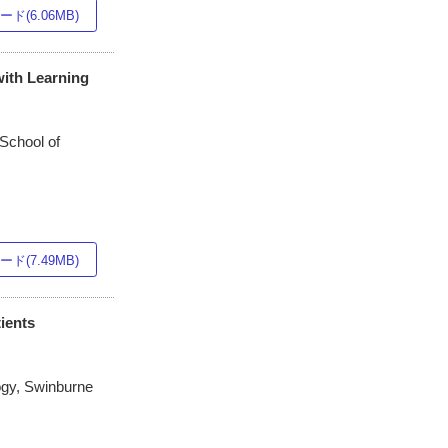
ド(6.06MB)
with Learning
School of
ド(7.49MB)
tients
ogy, Swinburne