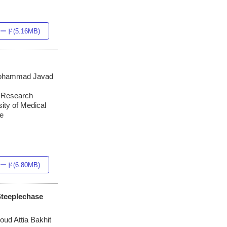
ド(5.16MB)
 Mohammad Javad
t Research
ity of Medical
ce
ド(6.80MB)
Steeplechase
ud Attia Bakhit