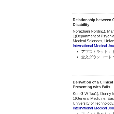
Relationship between C
Disability
Norazhani Nordin1), Mar
1)Department of Psychia
Medical Sciences, Univer
International Medical Jou
アブストラクト： 
全文ダウンロード：
Derivation of a Clinica
Presenting with Falls
Ken G W Teo1), Denny M
1)General Medicine, Eas
University of Technology
International Medical Jou
アブストラクト： 