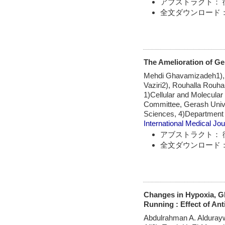
アブストラクト： 
全文ダウンロード：
The Amelioration of Ge
Mehdi Ghavamizadeh1),
Vaziri2), Rouhalla Rouh
1)Cellular and Molecula
Committee, Gerash Unive
Sciences, 4)Department o
International Medical Jou
アブストラクト： 
全文ダウンロード：
Changes in Hypoxia, Gl
Running : Effect of An
Abdulrahman A. Alduray