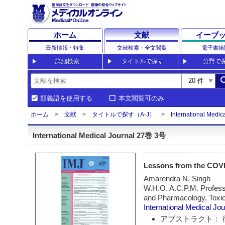
ホーム
文献
イーブ
最新情報・特集
文献検索・全文閲覧
電子書籍
詳細検索
タイトルで探す
分野で
sea
類義語を使用する
本文閲覧可のみ
ホーム
文献
タイトルで探す（A-J）
International Medic
International Medical Journal 27巻 3号
Lessons from the COV
Amarendra N. Singh
W.H.O. A.C.P.M. Profes
and Pharmacology, Toxic
International Medical Jou
アブストラクト： 