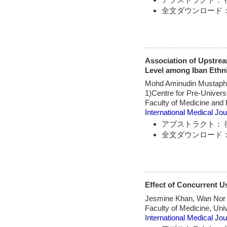
全文ダウンロード：
Association of Upstrea
Level among Iban Ethn
Mohd Aminudin Mustapha
1)Centre for Pre-Univers
Faculty of Medicine and
International Medical Jou
アブストラクト： 
全文ダウンロード：
Effect of Concurrent U
Jesmine Khan, Wan Nor
Faculty of Medicine, Uni
International Medical Jou