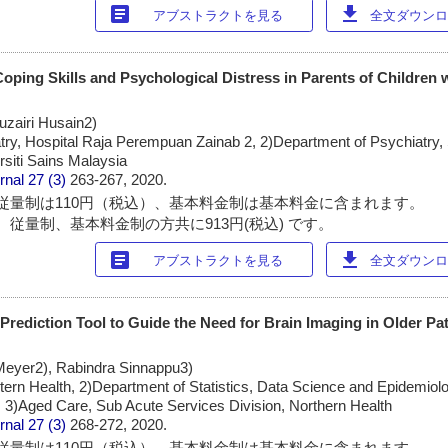
article
download
アブストラクトを見る
全文ダウンロー
oping Skills and Psychological Distress in Parents of Children 
uzairi Husain2)
try, Hospital Raja Perempuan Zainab 2, 2)Department of Psychiatry, 
siti Sains Malaysia
rnal
27 (3)
263-267, 2020.
従量制は110円（税込）、基本料金制は基本料金に含まれます。
 従量制、基本料金制の方共に913円(税込) です。
article
download
アブストラクトを見る
全文ダウンロー
l Prediction Tool to Guide the Need for Brain Imaging in Older Pa
eyer2), Rabindra Sinnappu3)
tern Health, 2)Department of Statistics, Data Science and Epidemiol
, 3)Aged Care, Sub Acute Services Division, Northern Health
rnal
27 (3)
268-272, 2020.
従量制は110円（税込）、基本料金制は基本料金に含まれます。