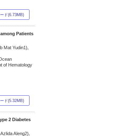
ド(6.73MB)
e among Patients
b Mat Yudin1),
 Ocean
nt of Hematology
ド(5.32MB)
ype 2 Diabetes
zlida Aleng2),