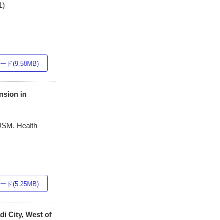
1)
ド(9.58MB)
nsion in
 USM, Health
ド(5.25MB)
i City, West of