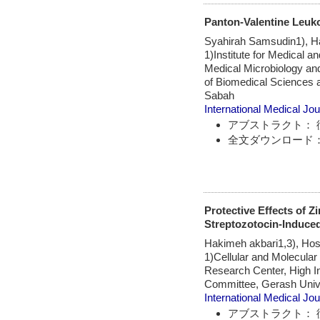
Panton-Valentine Leuko
Syahirah Samsudin1), Ha
1)Institute for Medical 
Medical Microbiology an
of Biomedical Sciences a
Sabah
International Medical Jou
アブストラクト： 
全文ダウンロード：
Protective Effects of 
Streptozotocin-Induced
Hakimeh akbari1,3), Ho
1)Cellular and Molecula
Research Center, High I
Committee, Gerash Unive
International Medical Jou
アブストラクト： 