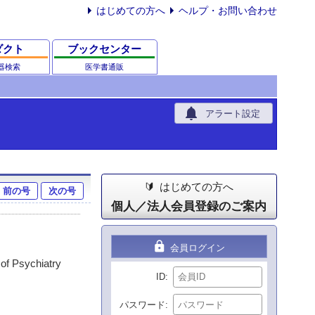
はじめての方へ
ヘルプ・お問い合わせ
ダクト
ブックセンター
器検索
医学書通販
notifications
アラート設定
はじめての方へ
前の号
次の号
個人／法人会員登録のご案内
lock
会員ログイン
of Psychiatry
ID
パスワード