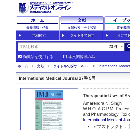
ホーム
文献
イーブ
最新情報・特集
文献検索・全文閲覧
電子書籍
詳細検索
タイトルで探す
分野で
sea
類義語を使用する
本文閲覧可のみ
ホーム
文献
タイトルで探す（A-J）
International Medic
International Medical Journal 27巻 5号
Therapeutic Uses of A
Amarendra N. Singh
W.H.O. A.C.P.M. Profes
and Pharmacology, Toxic
International Medical Jou
アブストラクト： 