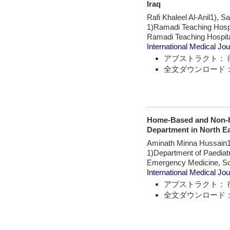
Iraq
Rafi Khaleel Al-Anil1), 
1)Ramadi Teaching Hospit
Ramadi Teaching Hospit
International Medical Jou
アブストラクト： 
全文ダウンロード：
Home-Based and Non-Ho
Department in North E
Aminath Minna Hussain1),
1)Department of Paediatr
Emergency Medicine, Sch
International Medical Jou
アブストラクト： 
全文ダウンロード：