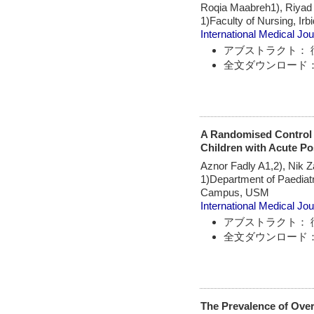
Roqia Maabreh1), Riyad
1)Faculty of Nursing, Irb
International Medical Jou
アブストラクト： 
全文ダウンロード：
A Randomised Control T
Children with Acute Po
Aznor Fadly A1,2), Nik 
1)Department of Paediat
Campus, USM
International Medical Jou
アブストラクト： 
全文ダウンロード：
The Prevalence of Ove