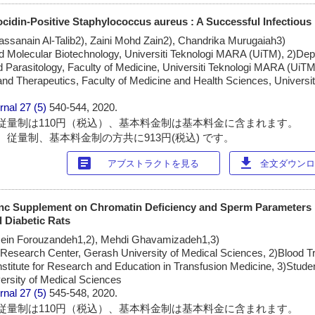
cidin-Positive Staphylococcus aureus : A Successful Infectiou
ssanain Al-Talib2), Zaini Mohd Zain2), Chandrika Murugaiah3)
and Molecular Biotechnology, Universiti Teknologi MARA (UiTM), 2)De
d Parasitology, Faculty of Medicine, Universiti Teknologi MARA (UiT
nd Therapeutics, Faculty of Medicine and Health Sciences, Universit
rnal
27 (5)
540-544, 2020.
従量制は110円（税込）、基本料金制は基本料金に含まれます。
 従量制、基本料金制の方共に913円(税込) です。
article
download
アブストラクトを見る
全文ダウンロー
Zinc Supplement on Chromatin Deficiency and Sperm Parameters 
 Diabetic Rats
sein Forouzandeh1,2), Mehdi Ghavamizadeh1,3)
r Research Center, Gerash University of Medical Sciences, 2)Blood T
nstitute for Research and Education in Transfusion Medicine, 3)Stud
rsity of Medical Sciences
rnal
27 (5)
545-548, 2020.
従量制は110円（税込）、基本料金制は基本料金に含まれます。