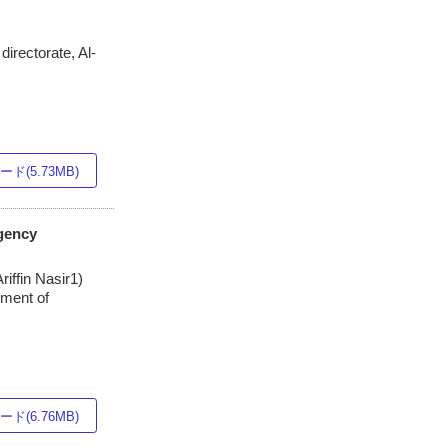
irectorate, Al-
ド(5.73MB)
gency
iffin Nasir1)
tment of
ド(6.76MB)