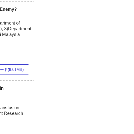
s Enemy?
partment of
M), 3)Department
i Malaysia
ド(8.01MB)
in
ransfusion
ent Research