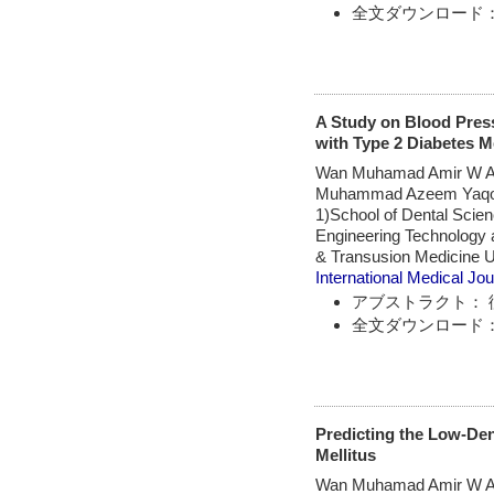
全文ダウンロード：
A Study on Blood Press
with Type 2 Diabetes M
Wan Muhamad Amir W Ahm
Muhammad Azeem Yaqoob
1)School of Dental Scie
Engineering Technology 
& Transusion Medicine U
International Medical Jou
アブストラクト： 
全文ダウンロード：
Predicting the Low-Den
Mellitus
Wan Muhamad Amir W Ahm