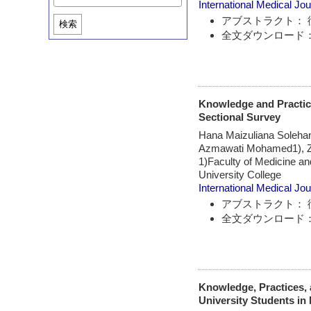
International Medical Jou
アブストラクト： 
検索
全文ダウンロード：
Knowledge and Practic
Sectional Survey
Hana Maizuliana Soleha
Azmawati Mohamed1), Za
1)Faculty of Medicine an
University College
International Medical Jou
アブストラクト： 
全文ダウンロード：
Knowledge, Practices, 
University Students in