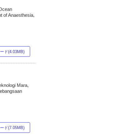
 Ocean
t of Anaesthesia,
ド(4.03MB)
eknologi Mara,
 Kebangsaan
ド(7.05MB)