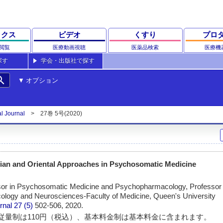
ックス
ビデオ
くすり
プロ
閲覧
医療動画視聴
医薬品検索
医療機
探す
学会・出版社で探す
rch
オプション
al Journal
27巻 5号(2020)
sian and Oriental Approaches in Psychosomatic Medicine
sor in Psychosomatic Medicine and Psychopharmacology, Professor 
ology and Neurosciences-Faculty of Medicine, Queen's University
rnal
27 (5)
502-506, 2020.
従量制は110円（税込）、基本料金制は基本料金に含まれます。