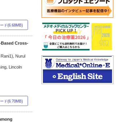
ド(6.68MB)
-Based Cross-
Rani1), Nurul
ing, Lincoln
ド(6.70MB)
 among