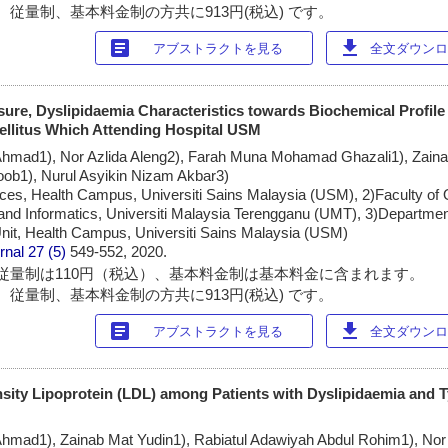
 従量制、基本料金制の方共に913円(税込) です。
article
download
アブストラクトを見る
全文ダウンロー
ure, Dyslipidaemia Characteristics towards Biochemical Profil
ellitus Which Attending Hospital USM
ad1), Nor Azlida Aleng2), Farah Muna Mohamad Ghazali1), Zaina
1), Nurul Asyikin Nizam Akbar3)
nces, Health Campus, Universiti Sains Malaysia (USM), 2)Faculty of
and Informatics, Universiti Malaysia Terengganu (UMT), 3)Departme
nit, Health Campus, Universiti Sains Malaysia (USM)
rnal
27 (5)
549-552, 2020.
従量制は110円（税込）、基本料金制は基本料金に含まれます。
 従量制、基本料金制の方共に913円(税込) です。
article
download
アブストラクトを見る
全文ダウンロー
sity Lipoprotein (LDL) among Patients with Dyslipidaemia and T
ad1), Zainab Mat Yudin1), Rabiatul Adawiyah Abdul Rohim1), Nor A