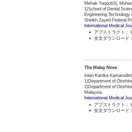
Mehak Yaqoob3), Muha
1)School of Dental Scie
Engineering Technology 
Sheikh Zayed Federal Po
International Medical Jou
アブストラクト： 
全文ダウンロード：
The Malay Nose
Intan Kartika Kamarudin
1)Department of Otorhino
2)Department of Otorhin
Malaysia
International Medical Jou
アブストラクト： 
全文ダウンロード：