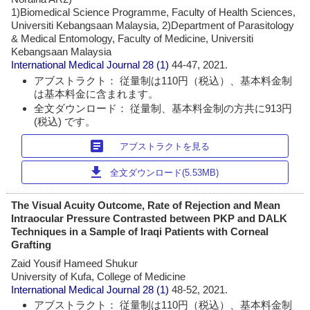
1)Biomedical Science Programme, Faculty of Health Sciences,
Universiti Kebangsaan Malaysia, 2)Department of Parasitology
& Medical Entomology, Faculty of Medicine, Universiti
Kebangsaan Malaysia
International Medical Journal
28 (1)
44-47, 2021.
アブストラクト： 従量制は110円（税込）、基本料金制
は基本料金に含まれます。
全文ダウンロード： 従量制、基本料金制の方共に913円
(税込) です。
article
アブストラクトを見る
download
全文ダウンロード(5.53MB)
The Visual Acuity Outcome, Rate of Rejection and Mean
Intraocular Pressure Contrasted between PKP and DALK
Techniques in a Sample of Iraqi Patients with Corneal
Grafting
Zaid Yousif Hameed Shukur
University of Kufa, College of Medicine
International Medical Journal
28 (1)
48-52, 2021.
アブストラクト： 従量制は110円（税込）、基本料金制