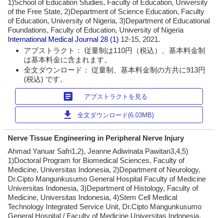
1)School of Education Studies, Faculty of Education, University
of the Free State, 2)Department of Science Education, Faculty
of Education, University of Nigeria, 3)Department of Educational
Foundations, Faculty of Education, University of Nigeria
International Medical Journal
28 (1)
12-15, 2021.
アブストラクト： 従量制は110円（税込）、基本料金制
は基本料金に含まれます。
全文ダウンロード： 従量制、基本料金制の方共に913円
(税込) です。
article
アブストラクトを見る
download
全文ダウンロード(6.03MB)
Nerve Tissue Engineering in Peripheral Nerve Injury
Ahmad Yanuar Safri1,2), Jeanne Adiwinata Pawitan3,4,5)
1)Doctoral Program for Biomedical Sciences, Faculty of
Medicine, Universitas Indonesia, 2)Department of Neurology,
Dr.Cipto Mangunkusumo General Hospital Faculty of Medicine
Universitas Indonesia, 3)Department of Histology, Faculty of
Medicine, Universitas Indonesia, 4)Stem Cell Medical
Technology Integrated Service Unit, Dr.Cipto Mangunkusumo
General Hospital / Faculty of Medicine Universitas Indonesia,