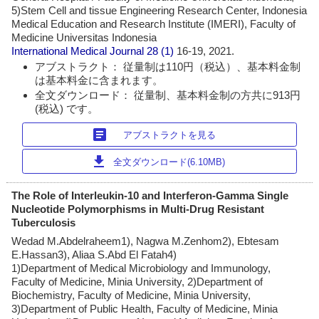
5)Stem Cell and tissue Engineering Research Center, Indonesia
Medical Education and Research Institute (IMERI), Faculty of
Medicine Universitas Indonesia
International Medical Journal
28 (1)
16-19, 2021.
アブストラクト： 従量制は110円（税込）、基本料金制
は基本料金に含まれます。
全文ダウンロード： 従量制、基本料金制の方共に913円
(税込) です。
article
アブストラクトを見る
download
全文ダウンロード(6.10MB)
The Role of Interleukin-10 and Interferon-Gamma Single
Nucleotide Polymorphisms in Multi-Drug Resistant
Tuberculosis
Wedad M.Abdelraheem1), Nagwa M.Zenhom2), Ebtesam
E.Hassan3), Aliaa S.Abd El Fatah4)
1)Department of Medical Microbiology and Immunology,
Faculty of Medicine, Minia University, 2)Department of
Biochemistry, Faculty of Medicine, Minia University,
3)Department of Public Health, Faculty of Medicine, Minia