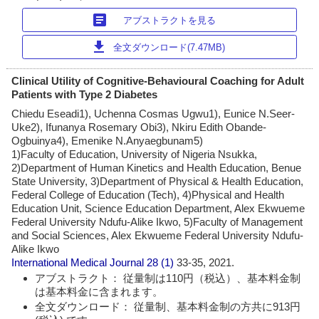
article
アブストラクトを見る
download
全文ダウンロード(7.47MB)
Clinical Utility of Cognitive-Behavioural Coaching for Adult
Patients with Type 2 Diabetes
Chiedu Eseadi1), Uchenna Cosmas Ugwu1), Eunice N.Seer-
Uke2), Ifunanya Rosemary Obi3), Nkiru Edith Obande-
Ogbuinya4), Emenike N.Anyaegbunam5)
1)Faculty of Education, University of Nigeria Nsukka,
2)Department of Human Kinetics and Health Education, Benue
State University, 3)Department of Physical & Health Education,
Federal College of Education (Tech), 4)Physical and Health
Education Unit, Science Education Department, Alex Ekwueme
Federal University Ndufu-Alike Ikwo, 5)Faculty of Management
and Social Sciences, Alex Ekwueme Federal University Ndufu-
Alike Ikwo
International Medical Journal
28 (1)
33-35, 2021.
アブストラクト： 従量制は110円（税込）、基本料金制
は基本料金に含まれます。
全文ダウンロード： 従量制、基本料金制の方共に913円