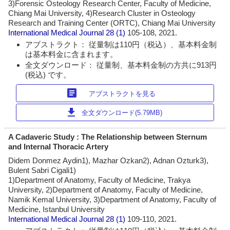
3)Forensic Osteology Research Center, Faculty of Medicine,
Chiang Mai University, 4)Research Cluster in Osteology
Research and Training Center (ORTC), Chiang Mai University
International Medical Journal
28 (1)
105-108, 2021.
アブストラクト： 従量制は110円（税込）、基本料金制
は基本料金に含まれます。
全文ダウンロード： 従量制、基本料金制の方共に913円
(税込) です。
article
アブストラクトを見る
download
全文ダウンロード(5.79MB)
A Cadaveric Study : The Relationship between Sternum
and Internal Thoracic Artery
Didem Donmez Aydin1), Mazhar Ozkan2), Adnan Ozturk3),
Bulent Sabri Cigali1)
1)Department of Anatomy, Faculty of Medicine, Trakya
University, 2)Department of Anatomy, Faculty of Medicine,
Namik Kemal University, 3)Department of Anatomy, Faculty of
Medicine, Istanbul University
International Medical Journal
28 (1)
109-110, 2021.