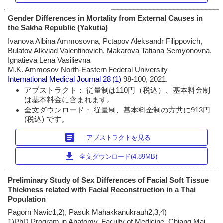
Gender Differences in Mortality from External Causes in
the Sakha Republic (Yakutia)
Ivanova Albina Ammosovna, Potapov Aleksandr Filippovich,
Bulatov Alkviad Valentinovich, Makarova Tatiana Semyonovna,
Ignatieva Lena Vasilievna
M.K. Ammosov North-Eastern Federal University
International Medical Journal
28 (1)
98-100, 2021.
アブストラクト： 従量制は110円（税込）、基本料金制
は基本料金に含まれます。
全文ダウンロード： 従量制、基本料金制の方共に913円
(税込) です。
article
アブストラクトを見る
download
全文ダウンロード(4.89MB)
Preliminary Study of Sex Differences of Facial Soft Tissue
Thickness related with Facial Reconstruction in a Thai
Population
Pagorn Navic1,2), Pasuk Mahakkanukrauh2,3,4)
1)PhD Program in Anatomy, Faculty of Medicine, Chiang Mai