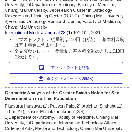
University, 2)Department of Anatomy, Faculty of Medicine,
Chiang Mai University, 3)Research Cluster in Osteology
Research and Training Center (ORTC), Chiang Mai University,
4)Forensic Osteology Research Center, Faculty of Medicine,
Chiang Mai University
International Medical Journal
28 (1)
101-104, 2021.
アブストラクト： 従量制は110円（税込）、基本料金制
は基本料金に含まれます。
全文ダウンロード： 従量制、基本料金制の方共に913円
(税込) です。
article
アブストラクトを見る
download
全文ダウンロード(5.26MB)
Geometric Analysis of the Greater Sciatic Notch for Sex
Determination in a Thai Population
Pittayarat Intasuwan1), Patison Palee2), Apichart Sinthubua1),
Tohno Y1), Pasuk Mahakkanukrauh1,3,4)
1)Department of Anatomy, Faculty of Medicine, Chiang Mai
University, 2)Department of Information Technology Affairs,
College of Arts, Media and Technology, Chiang Mai University,