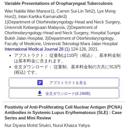
Variable Presentations of Oropharyngeal Tuberculosis
Wan Nabila Wan Mansor1), Carren Sui-Lin Teh2), Lye Meng
Hon2), Intan Kartika Kamarudin3)
1)Department of Otorhinolaryngology-Head and Neck Surgery,
Universiti Kebangsaan Malaysia, 2)Department of
Otorhinolaryngology-Head and Neck Surgery, Hospital Sungai
Buloh Jalan Hospital, 3)Department of Otorhinolaryngology,
Faculty of Medicine, Universiti Teknologi Mara Jalan Hospital
International Medical Journal
28 (1)
124-126, 2021.
アブストラクト： 従量制は110円（税込）、基本料金制
は基本料金に含まれます。
全文ダウンロード： 従量制、基本料金制の方共に913円
(税込) です。
article
アブストラクトを見る
download
全文ダウンロード(4.24MB)
Positivity of Anti-Proliferating Cell Nuclear Antigen (PCNA)
Antibodies in Systemic Lupus Erythematosus (SLE) : Case
Series and Mini Review
Nur Diyana Mohd Shukri, Nurul Khaiza Yahya