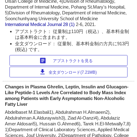
Ulsan College of Medicine, 4)Division of Rheumatology,
Department of Internal Medicine, Pohang St.Mary's Hospital,
5)Division of Rheumatology, Department of internal Medicine,
Soonchunhyang University School of Medicine
International Medical Journal
28 (1)
2-6, 2021.
アブストラクト： 従量制は110円（税込）、基本料金制
は基本料金に含まれます。
全文ダウンロード： 従量制、基本料金制の方共に913円
(税込) です。
article
アブストラクトを見る
download
全文ダウンロード(7.21MB)
Changes in Plasma Ghrelin, Leptin, Insulin and Glucagon-
Like Peptide-1 Levels Are Correlated to Body Mass Index
among Patients with Early Asymptomatic Non-Alcoholic
Fatty Liver
Abdelbaset M.Elasbali1), Abdulrahman H.Almaeen2),
Abdulrahman A.Alduraywish3), Ziad Al-Oanzi4), Abdulaziz
Amer Aldosari5), Hussain G.Ahmed6), Tarek H.El-Metwally7,8)
1)Department of Clinical Laboratory Sciences, Applied Medical
Sciences, Jouf University, 2)Department of Pathology, College