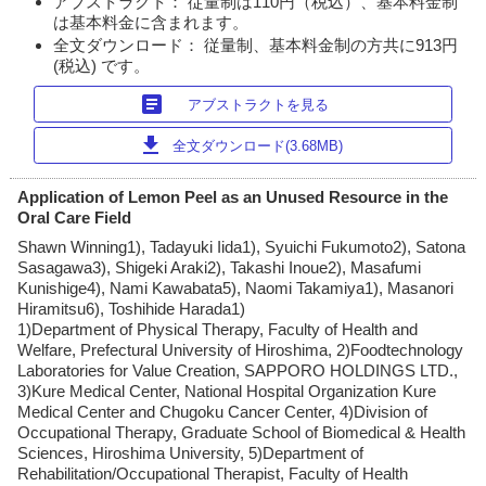
アブストラクト： 従量制は110円（税込）、基本料金制
は基本料金に含まれます。
全文ダウンロード： 従量制、基本料金制の方共に913円
(税込) です。
article
アブストラクトを見る
download
全文ダウンロード(3.68MB)
Application of Lemon Peel as an Unused Resource in the
Oral Care Field
Shawn Winning1), Tadayuki Iida1), Syuichi Fukumoto2), Satona
Sasagawa3), Shigeki Araki2), Takashi Inoue2), Masafumi
Kunishige4), Nami Kawabata5), Naomi Takamiya1), Masanori
Hiramitsu6), Toshihide Harada1)
1)Department of Physical Therapy, Faculty of Health and
Welfare, Prefectural University of Hiroshima, 2)Foodtechnology
Laboratories for Value Creation, SAPPORO HOLDINGS LTD.,
3)Kure Medical Center, National Hospital Organization Kure
Medical Center and Chugoku Cancer Center, 4)Division of
Occupational Therapy, Graduate School of Biomedical & Health
Sciences, Hiroshima University, 5)Department of
Rehabilitation/Occupational Therapist, Faculty of Health