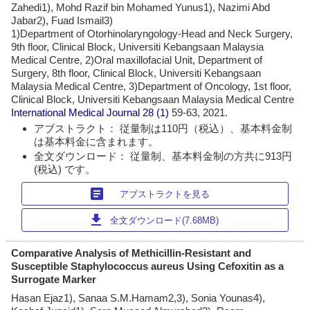
Zahedi1), Mohd Razif bin Mohamed Yunus1), Nazimi Abd
Jabar2), Fuad Ismail3)
1)Department of Otorhinolaryngology-Head and Neck Surgery,
9th floor, Clinical Block, Universiti Kebangsaan Malaysia
Medical Centre, 2)Oral maxillofacial Unit, Department of
Surgery, 8th floor, Clinical Block, Universiti Kebangsaan
Malaysia Medical Centre, 3)Department of Oncology, 1st floor,
Clinical Block, Universiti Kebangsaan Malaysia Medical Centre
International Medical Journal
28 (1)
59-63, 2021.
アブストラクト： 従量制は110円（税込）、基本料金制
は基本料金に含まれます。
全文ダウンロード： 従量制、基本料金制の方共に913円
(税込) です。
article
アブストラクトを見る
download
全文ダウンロード(7.68MB)
Comparative Analysis of Methicillin-Resistant and
Susceptible Staphylococcus aureus Using Cefoxitin as a
Surrogate Marker
Hasan Ejaz1), Sanaa S.M.Hamam2,3), Sonia Younas4),