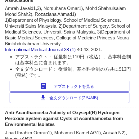
Associations
Amrah Javaid1,3), Norsuhana Omar1), Mohd Shahrulsalam
Mohd Shah2), Rozaziana Ahmad1)
1)Department of Physiology, School of Medical Sciences,
Universiti Sains Malaysia, 2)Department of Surgery, School of
Medical Sciences, Universiti Sains Malaysia, 3)Department of
Basic Medical Sciences, College of Medicine Princess Noura
Bintabdulrahman University
International Medical Journal
28 (1)
40-43, 2021.
アブストラクト： 従量制は110円（税込）、基本料金制
は基本料金に含まれます。
全文ダウンロード： 従量制、基本料金制の方共に913円
(税込) です。
article
アブストラクトを見る
download
全文ダウンロード(7.54MB)
Anti-Acanthamoeba Activity of Oxysept(R) Hydrogen
Peroxide System against Cysts of Acanthamoeba from
Environmental Isolates
Jihad Ibrahim Omran1), Mohamed Kamel AG1), Anisah N2),
Noraina AR2)