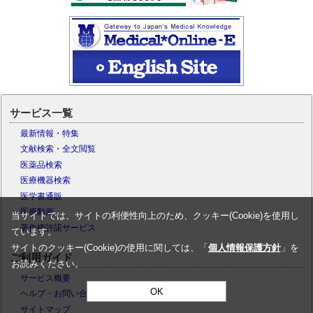
サービス一覧
最新情報・特集
文献検索・全文閲覧
医薬品検索
医療機器検索
医学書通販
医療動画
当サイトでは、サイトの利便性向上のため、クッキー(Cookie)を使用し
著作権許諾サービス
ています。
サイトのクッキー(Cookie)の使用に関しては、「
個人情報保護方針
」を
ご利用ガイド
お読みください。
サービス概要
OK
ヘルプ・お問い合わせ
サイトマップ