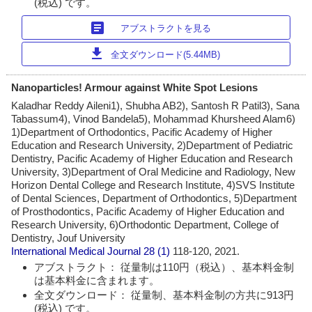
(税込) です。
article
アブストラクトを見る
download
全文ダウンロード(5.44MB)
Nanoparticles! Armour against White Spot Lesions
Kaladhar Reddy Aileni1), Shubha AB2), Santosh R Patil3), Sana
Tabassum4), Vinod Bandela5), Mohammad Khursheed Alam6)
1)Department of Orthodontics, Pacific Academy of Higher
Education and Research University, 2)Department of Pediatric
Dentistry, Pacific Academy of Higher Education and Research
University, 3)Department of Oral Medicine and Radiology, New
Horizon Dental College and Research Institute, 4)SVS Institute
of Dental Sciences, Department of Orthodontics, 5)Department
of Prosthodontics, Pacific Academy of Higher Education and
Research University, 6)Orthodontic Department, College of
Dentistry, Jouf University
International Medical Journal
28 (1)
118-120, 2021.
アブストラクト： 従量制は110円（税込）、基本料金制
は基本料金に含まれます。
全文ダウンロード： 従量制、基本料金制の方共に913円
(税込) です。