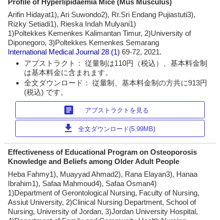
Profile of Hyperlipidaemia Mice (Mus Musculus)
Arifin Hidayat1), Ari Suwondo2), Rr.Sri Endang Pujiastuti3),
Rizky Setiadi1), Rieska Indah Mulyani1)
1)Poltekkes Kemenkes Kalimantan Timur, 2)University of
Diponegoro, 3)Poltekkes Kemenkes Semarang
International Medical Journal
28 (1)
69-72, 2021.
アブストラクト： 従量制は110円（税込）、基本料金制
は基本料金に含まれます。
全文ダウンロード： 従量制、基本料金制の方共に913円
(税込) です。
article
アブストラクトを見る
download
全文ダウンロード(5.99MB)
Effectiveness of Educational Program on Osteoporosis
Knowledge and Beliefs among Older Adult People
Heba Fahmy1), Muayyad Ahmad2), Rana Elayan3), Hanaa
Ibrahim1), Safaa Mahmoud4), Safaa Osman4)
1)Department of Gerontological Nursing, Faculty of Nursing,
Assiut University, 2)Clinical Nursing Department, School of
Nursing, University of Jordan, 3)Jordan University Hospital,