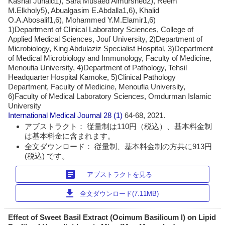
Kashaf Junaid1), Sara Musaed Almurshed2), Reem
M.Elkholy5), Abualgasim E.Abdalla1,6), Khalid
O.A.Abosalif1,6), Mohammed Y.M.Elamir1,6)
1)Department of Clinical Laboratory Sciences, College of
Applied Medical Sciences, Jouf University, 2)Department of
Microbiology, King Abdulaziz Specialist Hospital, 3)Department
of Medical Microbiology and Immunology, Faculty of Medicine,
Menoufia University, 4)Department of Pathology, Tehsil
Headquarter Hospital Kamoke, 5)Clinical Pathology
Department, Faculty of Medicine, Menoufia University,
6)Faculty of Medical Laboratory Sciences, Omdurman Islamic
University
International Medical Journal
28 (1)
64-68, 2021.
アブストラクト： 従量制は110円（税込）、基本料金制
は基本料金に含まれます。
全文ダウンロード： 従量制、基本料金制の方共に913円
(税込) です。
article
アブストラクトを見る
download
全文ダウンロード(7.11MB)
Effect of Sweet Basil Extract (Ocimum Basilicum l) on Lipid