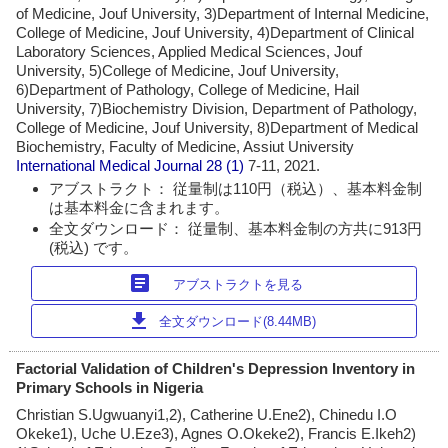
of Medicine, Jouf University, 3)Department of Internal Medicine,
College of Medicine, Jouf University, 4)Department of Clinical
Laboratory Sciences, Applied Medical Sciences, Jouf
University, 5)College of Medicine, Jouf University,
6)Department of Pathology, College of Medicine, Hail
University, 7)Biochemistry Division, Department of Pathology,
College of Medicine, Jouf University, 8)Department of Medical
Biochemistry, Faculty of Medicine, Assiut University
International Medical Journal
28 (1)
7-11, 2021.
アブストラクト： 従量制は110円（税込）、基本料金制
は基本料金に含まれます。
全文ダウンロード： 従量制、基本料金制の方共に913円
(税込) です。
article
アブストラクトを見る
download
全文ダウンロード(8.44MB)
Factorial Validation of Children's Depression Inventory in
Primary Schools in Nigeria
Christian S.Ugwuanyi1,2), Catherine U.Ene2), Chinedu I.O
Okeke1), Uche U.Eze3), Agnes O.Okeke2), Francis E.Ikeh2)