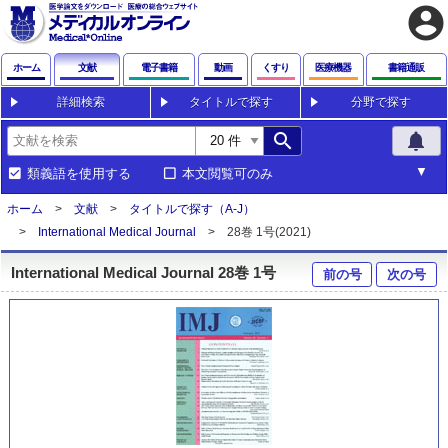
account_circle
ホーム
文献
電子書籍
動画
くすり
医療機器
書籍通販
詳細検索
タイトルで探す
分野で探す
search
notifications
類義語を使用する
本文閲覧可のみ
ホーム
文献
タイトルで探す（A-J）
International Medical Journal
28巻 1号(2021)
International Medical Journal 28巻 1号
前の号
次の号