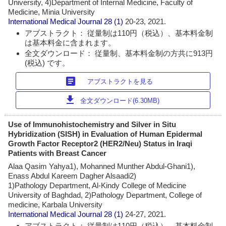
University, 4)Department of Internal Medicine, Faculty of
Medicine, Minia University
International Medical Journal
28 (1)
20-23, 2021.
アブストラクト： 従量制は110円（税込）、基本料金制
は基本料金に含まれます。
全文ダウンロード： 従量制、基本料金制の方共に913円
(税込) です。
article
アブストラクトを見る
download
全文ダウンロード(6.30MB)
Use of Immunohistochemistry and Silver in Situ
Hybridization (SISH) in Evaluation of Human Epidermal
Growth Factor Receptor2 (HER2/Neu) Status in Iraqi
Patients with Breast Cancer
Alaa Qasim Yahya1), Mohanned Munther Abdul-Ghani1),
Enass Abdul Kareem Dagher Alsaadi2)
1)Pathology Department, Al-Kindy College of Medicine
University of Baghdad, 2)Pathology Department, College of
medicine, Karbala University
International Medical Journal
28 (1)
24-27, 2021.
アブストラクト： 従量制は110円（税込）、基本料金制