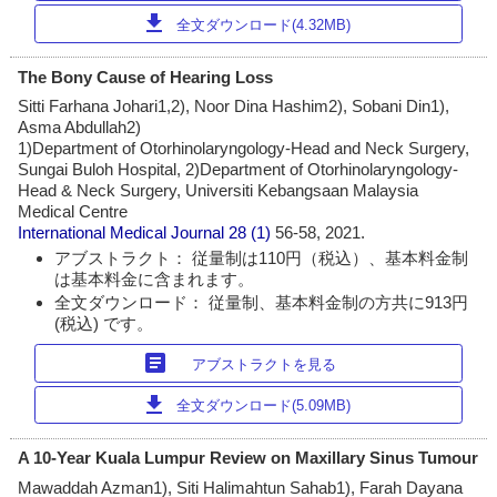
download
全文ダウンロード(4.32MB)
The Bony Cause of Hearing Loss
Sitti Farhana Johari1,2), Noor Dina Hashim2), Sobani Din1),
Asma Abdullah2)
1)Department of Otorhinolaryngology-Head and Neck Surgery,
Sungai Buloh Hospital, 2)Department of Otorhinolaryngology-
Head & Neck Surgery, Universiti Kebangsaan Malaysia
Medical Centre
International Medical Journal
28 (1)
56-58, 2021.
アブストラクト： 従量制は110円（税込）、基本料金制
は基本料金に含まれます。
全文ダウンロード： 従量制、基本料金制の方共に913円
(税込) です。
article
アブストラクトを見る
download
全文ダウンロード(5.09MB)
A 10-Year Kuala Lumpur Review on Maxillary Sinus Tumour
Mawaddah Azman1), Siti Halimahtun Sahab1), Farah Dayana