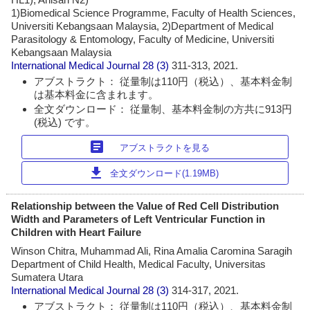
1)Biomedical Science Programme, Faculty of Health Sciences,
Universiti Kebangsaan Malaysia, 2)Department of Medical
Parasitology & Entomology, Faculty of Medicine, Universiti
Kebangsaan Malaysia
International Medical Journal
28 (3)
311-313, 2021.
アブストラクト： 従量制は110円（税込）、基本料金制
は基本料金に含まれます。
全文ダウンロード： 従量制、基本料金制の方共に913円
(税込) です。
article
アブストラクトを見る
download
全文ダウンロード(1.19MB)
Relationship between the Value of Red Cell Distribution
Width and Parameters of Left Ventricular Function in
Children with Heart Failure
Winson Chitra, Muhammad Ali, Rina Amalia Caromina Saragih
Department of Child Health, Medical Faculty, Universitas
Sumatera Utara
International Medical Journal
28 (3)
314-317, 2021.
アブストラクト： 従量制は110円（税込）、基本料金制