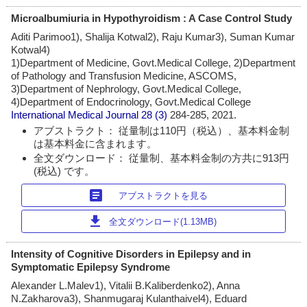
Microalbumiuria in Hypothyroidism : A Case Control Study
Aditi Parimoo1), Shalija Kotwal2), Raju Kumar3), Suman Kumar
Kotwal4)
1)Department of Medicine, Govt.Medical College, 2)Department
of Pathology and Transfusion Medicine, ASCOMS,
3)Department of Nephrology, Govt.Medical College,
4)Department of Endocrinology, Govt.Medical College
International Medical Journal
28 (3)
284-285, 2021.
アブストラクト： 従量制は110円（税込）、基本料金制
は基本料金に含まれます。
全文ダウンロード： 従量制、基本料金制の方共に913円
(税込) です。
article
アブストラクトを見る
download
全文ダウンロード(1.13MB)
Intensity of Cognitive Disorders in Epilepsy and in
Symptomatic Epilepsy Syndrome
Alexander L.Malev1), Vitalii B.Kaliberdenko2), Anna
N.Zakharova3), Shanmugaraj Kulanthaivel4), Eduard