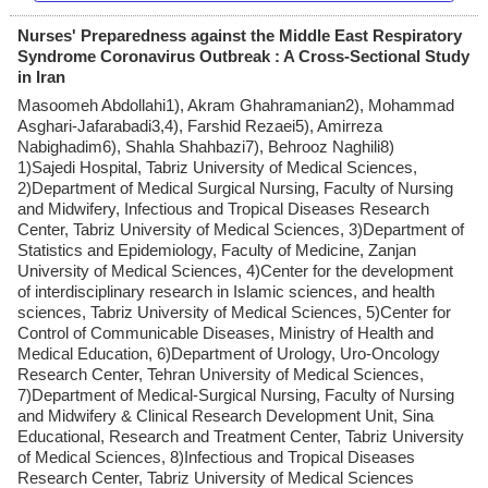
Nurses' Preparedness against the Middle East Respiratory
Syndrome Coronavirus Outbreak : A Cross-Sectional Study
in Iran
Masoomeh Abdollahi1), Akram Ghahramanian2), Mohammad
Asghari-Jafarabadi3,4), Farshid Rezaei5), Amirreza
Nabighadim6), Shahla Shahbazi7), Behrooz Naghili8)
1)Sajedi Hospital, Tabriz University of Medical Sciences,
2)Department of Medical Surgical Nursing, Faculty of Nursing
and Midwifery, Infectious and Tropical Diseases Research
Center, Tabriz University of Medical Sciences, 3)Department of
Statistics and Epidemiology, Faculty of Medicine, Zanjan
University of Medical Sciences, 4)Center for the development
of interdisciplinary research in Islamic sciences, and health
sciences, Tabriz University of Medical Sciences, 5)Center for
Control of Communicable Diseases, Ministry of Health and
Medical Education, 6)Department of Urology, Uro-Oncology
Research Center, Tehran University of Medical Sciences,
7)Department of Medical-Surgical Nursing, Faculty of Nursing
and Midwifery & Clinical Research Development Unit, Sina
Educational, Research and Treatment Center, Tabriz University
of Medical Sciences, 8)Infectious and Tropical Diseases
Research Center, Tabriz University of Medical Sciences