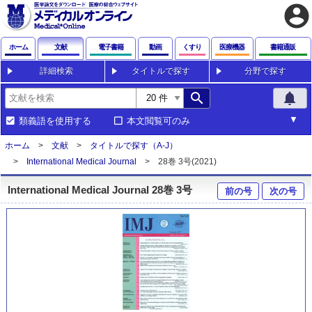
account_circle
ホーム
文献
電子書籍
動画
くすり
医療機器
書籍通販
詳細検索
タイトルで探す
分野で探す
search
notifications
類義語を使用する
本文閲覧可のみ
ホーム
文献
タイトルで探す（A-J）
International Medical Journal
28巻 3号(2021)
International Medical Journal 28巻 3号
前の号
次の号