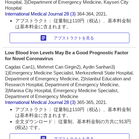
Hospital, 3)Department of Emergency Medicine, Kayseri City
Hospital
International Medical Journal
28 (3)
364-364, 2021.
アブストラクト： 従量制は110円（税込）、基本料金制
は基本料金に含まれます。
article
アブストラクトを見る
Low Blood Iron Levels May Be a Good Prognostic Factor
for Novel Coronavirus
Cagdas Can1), Mehmet Can Girgin2), Aydin Sarihan3)
1)Emergency Medicine Specialist, Merkezefendi State Hospital,
Department of Emergency Medicine, 2)Istanbul Education and
Research Hospital, Department of Emergency Medicine,
3)Manisa City Hospital, Emergency Medicine Specialist,
Department of Emergency Medicine
International Medical Journal
28 (3)
365-365, 2021.
アブストラクト： 従量制は110円（税込）、基本料金制
は基本料金に含まれます。
全文ダウンロード： 従量制、基本料金制の方共に913円
(税込) です。
article
アブストラクトを見る