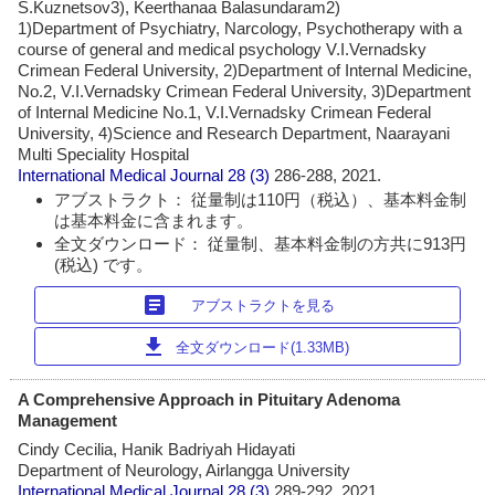
S.Kuznetsov3), Keerthanaa Balasundaram2)
1)Department of Psychiatry, Narcology, Psychotherapy with a
course of general and medical psychology V.I.Vernadsky
Crimean Federal University, 2)Department of Internal Medicine,
No.2, V.I.Vernadsky Crimean Federal University, 3)Department
of Internal Medicine No.1, V.I.Vernadsky Crimean Federal
University, 4)Science and Research Department, Naarayani
Multi Speciality Hospital
International Medical Journal
28 (3)
286-288, 2021.
アブストラクト： 従量制は110円（税込）、基本料金制
は基本料金に含まれます。
全文ダウンロード： 従量制、基本料金制の方共に913円
(税込) です。
article
アブストラクトを見る
download
全文ダウンロード(1.33MB)
A Comprehensive Approach in Pituitary Adenoma
Management
Cindy Cecilia, Hanik Badriyah Hidayati
Department of Neurology, Airlangga University
International Medical Journal
28 (3)
289-292, 2021.