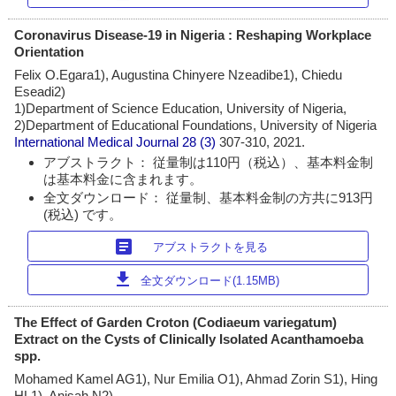
Coronavirus Disease-19 in Nigeria : Reshaping Workplace
Orientation
Felix O.Egara1), Augustina Chinyere Nzeadibe1), Chiedu
Eseadi2)
1)Department of Science Education, University of Nigeria,
2)Department of Educational Foundations, University of Nigeria
International Medical Journal
28 (3)
307-310, 2021.
アブストラクト： 従量制は110円（税込）、基本料金制
は基本料金に含まれます。
全文ダウンロード： 従量制、基本料金制の方共に913円
(税込) です。
article
アブストラクトを見る
download
全文ダウンロード(1.15MB)
The Effect of Garden Croton (Codiaeum variegatum)
Extract on the Cysts of Clinically Isolated Acanthamoeba
spp.
Mohamed Kamel AG1), Nur Emilia O1), Ahmad Zorin S1), Hing
HL1), Anisah N2)