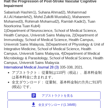
Halt the Progression of Post-Stroke Vascular Cognitive
Impairment
Sabarisah Hashim1), Suhana Ahmad2), Mohammad
A.I.AI.Hatamleh2), Mohd Zulkifli Mustafa1), Mahaneem
Mohamed3), Rohimah Mohamud2), Ramlah Kadir2), Tuan
Noorkorina Tuan Kub4)
1)Department of Neuroscience, School of Medical Science,
Health Campus, Universiti Sains Malaysia, 2)Department of
Immunology, School of Medical Science, Health Campus,
Universiti Sains Malaysia, 3)Department of Physiology & Unit of
Integrative Medicine, School of Medical Science, Health
Campus, Universiti Sains Malaysia, 4)Department of Medical
Microbiology & Parasitology, School of Medical Science, Health
Campus, Universiti Sains Malaysia
International Medical Journal
28 (3)
335-338, 2021.
アブストラクト： 従量制は110円（税込）、基本料金制
は基本料金に含まれます。
全文ダウンロード： 従量制、基本料金制の方共に913円
(税込) です。
article
アブストラクトを見る
download
全文ダウンロード(1.34MB)