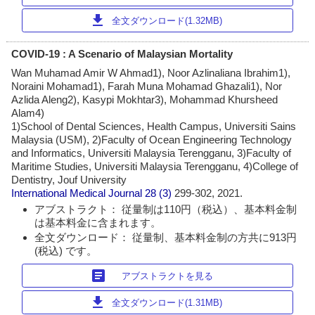
download
全文ダウンロード(1.32MB)
COVID-19 : A Scenario of Malaysian Mortality
Wan Muhamad Amir W Ahmad1), Noor Azlinaliana Ibrahim1),
Noraini Mohamad1), Farah Muna Mohamad Ghazali1), Nor
Azlida Aleng2), Kasypi Mokhtar3), Mohammad Khursheed
Alam4)
1)School of Dental Sciences, Health Campus, Universiti Sains
Malaysia (USM), 2)Faculty of Ocean Engineering Technology
and Informatics, Universiti Malaysia Terengganu, 3)Faculty of
Maritime Studies, Universiti Malaysia Terengganu, 4)College of
Dentistry, Jouf University
International Medical Journal
28 (3)
299-302, 2021.
アブストラクト： 従量制は110円（税込）、基本料金制
は基本料金に含まれます。
全文ダウンロード： 従量制、基本料金制の方共に913円
(税込) です。
article
アブストラクトを見る
download
全文ダウンロード(1.31MB)