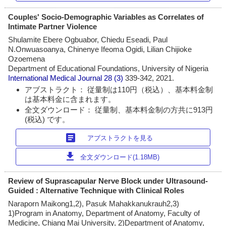
Couples' Socio-Demographic Variables as Correlates of
Intimate Partner Violence
Shulamite Ebere Ogbuabor, Chiedu Eseadi, Paul
N.Onwuasoanya, Chinenye Ifeoma Ogidi, Lilian Chijioke
Ozoemena
Department of Educational Foundations, University of Nigeria
International Medical Journal
28 (3)
339-342, 2021.
アブストラクト： 従量制は110円（税込）、基本料金制
は基本料金に含まれます。
全文ダウンロード： 従量制、基本料金制の方共に913円
(税込) です。
article
アブストラクトを見る
download
全文ダウンロード(1.18MB)
Review of Suprascapular Nerve Block under Ultrasound-
Guided : Alternative Technique with Clinical Roles
Naraporn Maikong1,2), Pasuk Mahakkanukrauh2,3)
1)Program in Anatomy, Department of Anatomy, Faculty of
Medicine, Chiang Mai University, 2)Department of Anatomy,