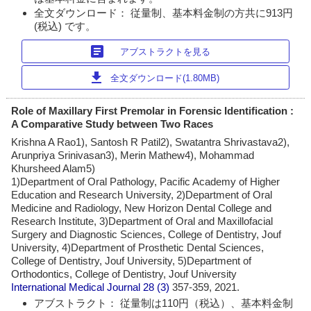
全文ダウンロード： 従量制、基本料金制の方共に913円
(税込) です。
article
アブストラクトを見る
download
全文ダウンロード(1.80MB)
Role of Maxillary First Premolar in Forensic Identification :
A Comparative Study between Two Races
Krishna A Rao1), Santosh R Patil2), Swatantra Shrivastava2),
Arunpriya Srinivasan3), Merin Mathew4), Mohammad
Khursheed Alam5)
1)Department of Oral Pathology, Pacific Academy of Higher
Education and Research University, 2)Department of Oral
Medicine and Radiology, New Horizon Dental College and
Research Institute, 3)Department of Oral and Maxillofacial
Surgery and Diagnostic Sciences, College of Dentistry, Jouf
University, 4)Department of Prosthetic Dental Sciences,
College of Dentistry, Jouf University, 5)Department of
Orthodontics, College of Dentistry, Jouf University
International Medical Journal
28 (3)
357-359, 2021.
アブストラクト： 従量制は110円（税込）、基本料金制