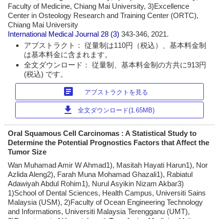
Faculty of Medicine, Chiang Mai University, 3)Excellence
Center in Osteology Research and Training Center (ORTC),
Chiang Mai University
International Medical Journal
28 (3)
343-346, 2021.
アブストラクト： 従量制は110円（税込）、基本料金制
は基本料金に含まれます。
全文ダウンロード： 従量制、基本料金制の方共に913円
(税込) です。
article
アブストラクトを見る
download
全文ダウンロード(1.65MB)
Oral Squamous Cell Carcinomas : A Statistical Study to
Determine the Potential Prognostics Factors that Affect the
Tumor Size
Wan Muhamad Amir W Ahmad1), Masitah Hayati Harun1), Nor
Azlida Aleng2), Farah Muna Mohamad Ghazali1), Rabiatul
Adawiyah Abdul Rohim1), Nurul Asyikin Nizam Akbar3)
1)School of Dental Sciences, Health Campus, Universiti Sains
Malaysia (USM), 2)Faculty of Ocean Engineering Technology
and Informations, Universiti Malaysia Terengganu (UMT),