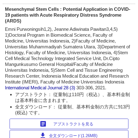
Mesenchymal Stem Cells : Potential Application in COVID-
19 patients with Acute Respiratory Distress Syndrome
(ARDS)
Emni Purwoningsih1,2), Jeanne Adiwinata Pawitan3,4,5)
1)Doctoral Program in Biomedical Science, Faculty of
Medicine, Universitas Indonesia, 2)Faculty of Medicine,
Universitas Muhammadiyah Sumatera Utara, 3)Department of
Histology, Faculty of Medicine, Universitas Indonesia, 4)Stem
Cell Medical Technology Integrated Service Unit, Dr.Cipto
Mangunkusumo General Hospital/Faculty of Medicine
Universitas Indonesia, 5)Stem Cell and Tissue Engineering
Research Center, Indonesia Medical Education and Research
Institute (IMERI), Faculty of Medicine Universitas Indonesia
International Medical Journal
28 (3)
303-306, 2021.
アブストラクト： 従量制は110円（税込）、基本料金制
は基本料金に含まれます。
全文ダウンロード： 従量制、基本料金制の方共に913円
(税込) です。
article
アブストラクトを見る
download
全文ダウンロード(1.26MB)