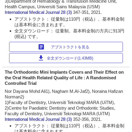
3)Department of Hematology & Transfusion Medicine Unit,
Health Campus, Universiti Sains Malaysia (USM)
International Medical Journal
28 (3)
347-351, 2021.
アブストラクト： 従量制は110円（税込）、基本料金制
は基本料金に含まれます。
全文ダウンロード： 従量制、基本料金制の方共に913円
(税込) です。
article
アブストラクトを見る
download
全文ダウンロード(1.43MB)
The Orthodontic Mini Implants Covers and Their Effect on
the Oral Health Related Quality of Life : A Randomised
Controlled Trial
Nor Dayana Mohd Ali1), Nagham M.Al-Jaf2), Noraina Hafizan
Norman2)
1)Faculty of Dentistry, Universiti Teknologi MARA (UiTM),
2)Centre for Paediatric Dentistry and Orthodontic Studies,
Faculty of Dentistry, Universiti Teknologi MARA (UiTM)
International Medical Journal
28 (3)
352-356, 2021.
アブストラクト： 従量制は110円（税込）、基本料金制
は基本料金に含まれます。