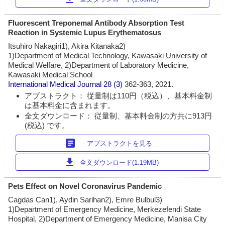
Fluorescent Treponemal Antibody Absorption Test
Reaction in Systemic Lupus Erythematosus
Itsuhiro Nakagiri1), Akira Kitanaka2)
1)Department of Medical Technology, Kawasaki University of
Medical Welfare, 2)Department of Laboratory Medicine,
Kawasaki Medical School
International Medical Journal
28 (3)
362-363, 2021.
アブストラクト： 従量制は110円（税込）、基本料金制
は基本料金に含まれます。
全文ダウンロード： 従量制、基本料金制の方共に913円
(税込) です。
article
アブストラクトを見る
download
全文ダウンロード(1.19MB)
Pets Effect on Novel Coronavirus Pandemic
Cagdas Can1), Aydin Sarihan2), Emre Bulbul3)
1)Department of Emergency Medicine, Merkezefendi State
Hospital, 2)Department of Emergency Medicine, Manisa City