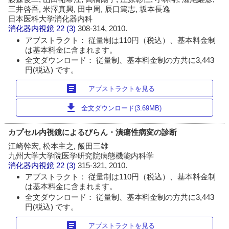
三井啓吾, 米澤真興, 田中周, 辰口篤志, 坂本長逸
日本医科大学消化器内科
消化器内視鏡
22 (3)
308-314, 2010.
アブストラクト： 従量制は110円（税込）、基本料金制
は基本料金に含まれます。
全文ダウンロード： 従量制、基本料金制の方共に3,443
円(税込) です。
article
アブストラクトを見る
download
全文ダウンロード(3.69MB)
カプセル内視鏡によるびらん・潰瘍性病変の診断
江崎幹宏, 松本主之, 飯田三雄
九州大学大学院医学研究院病態機能内科学
消化器内視鏡
22 (3)
315-321, 2010.
アブストラクト： 従量制は110円（税込）、基本料金制
は基本料金に含まれます。
全文ダウンロード： 従量制、基本料金制の方共に3,443
円(税込) です。
article
アブストラクトを見る