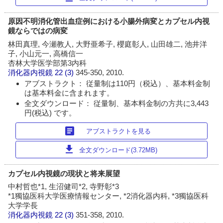
原因不明消化管出血症例における小腸外病変とカプセル内視
鏡ならではの病変
林田真理, 今瀬教人, 大野亜希子, 櫻庭彰人, 山田雄二, 池井洋
子, 小山元一, 高橋信一
杏林大学医学部第3内科
消化器内視鏡
22 (3)
345-350, 2010.
アブストラクト： 従量制は110円（税込）、基本料金制
は基本料金に含まれます。
全文ダウンロード： 従量制、基本料金制の方共に3,443
円(税込) です。
article
アブストラクトを見る
download
全文ダウンロード(3.72MB)
カプセル内視鏡の現状と将来展望
中村哲也*1, 生沼健司*2, 寺野彰*3
*1獨協医科大学医療情報センター, *2消化器内科, *3獨協医科
大学学長
消化器内視鏡
22 (3)
351-358, 2010.