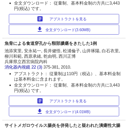
全文ダウンロード： 従量制、基本料金制の方共に3,443
円(税込) です。
article
アブストラクトを見る
download
全文ダウンロード(3.60MB)
魚骨による食道穿孔から頸部膿瘍をきたした1例
池添実里, 安永祐一, 長井健悟, 松浦倫子, 山井琢陽, 白石衣里,
柳川和範, 西原承緒, 乾由明, 西川正博
兵庫県立西宮病院内科
消化器内視鏡
22 (3)
375-381, 2010.
アブストラクト： 従量制は110円（税込）、基本料金制
は基本料金に含まれます。
全文ダウンロード： 従量制、基本料金制の方共に3,443
円(税込) です。
article
アブストラクトを見る
download
全文ダウンロード(4.01MB)
サイトメガロウイルス腸炎を併発したと疑われた潰瘍性大腸