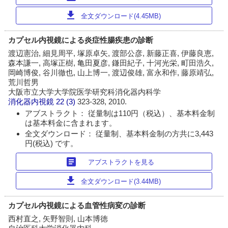
download
全文ダウンロード(4.45MB)
カプセル内視鏡による炎症性腸疾患の診断
渡辺憲治, 細見周平, 塚原卓矢, 渡部公彦, 新藤正喜, 伊藤良恵,
森本謙一, 高塚正樹, 亀田夏彦, 鎌田紀子, 十河光栄, 町田浩久,
岡崎博俊, 谷川徹也, 山上博一, 渡辺俊雄, 富永和作, 藤原靖弘,
荒川哲男
大阪市立大学大学院医学研究科消化器内科学
消化器内視鏡
22 (3)
323-328, 2010.
アブストラクト： 従量制は110円（税込）、基本料金制
は基本料金に含まれます。
全文ダウンロード： 従量制、基本料金制の方共に3,443
円(税込) です。
article
アブストラクトを見る
download
全文ダウンロード(3.44MB)
カプセル内視鏡による血管性病変の診断
西村直之, 矢野智則, 山本博徳