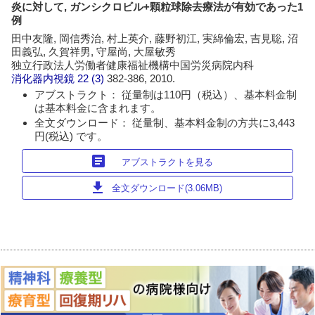
炎に対して, ガンシクロビル+顆粒球除去療法が有効であった1
例
田中友隆, 岡信秀治, 村上英介, 藤野初江, 実綿倫宏, 吉見聡, 沼
田義弘, 久賀祥男, 守屋尚, 大屋敏秀
独立行政法人労働者健康福祉機構中国労災病院内科
消化器内視鏡
22 (3)
382-386, 2010.
アブストラクト： 従量制は110円（税込）、基本料金制
は基本料金に含まれます。
全文ダウンロード： 従量制、基本料金制の方共に3,443
円(税込) です。
article
アブストラクトを見る
download
全文ダウンロード(3.06MB)