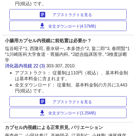
円(税込) です。
article
アブストラクトを見る
download
全文ダウンロード(4.57MB)
小腸用カプセル内視鏡に前処置は必要か ?
塩谷昭子*1, 西隆司, 垂水研一, 本多啓介*2, 畠二郎*3, 春間賢*1
*1川崎医科大学食道・胃腸内科, *2総合臨床医学, *3検査診断
学
消化器内視鏡
22 (3)
303-307, 2010.
アブストラクト： 従量制は110円（税込）、基本料金制
は基本料金に含まれます。
全文ダウンロード： 従量制、基本料金制の方共に3,443
円(税込) です。
article
アブストラクトを見る
download
全文ダウンロード(3.25MB)
カプセル内視鏡による正常所見, バリエーション
藤森俊二, 山田祐希江, 高橋陽子, 江原彰仁, 小林剛, 瀬尾継彦,