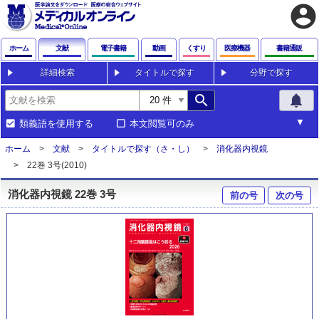
account_circle
ホーム
文献
電子書籍
動画
くすり
医療機器
書籍通販
詳細検索
タイトルで探す
分野で探す
search
notifications
類義語を使用する
本文閲覧可のみ
ホーム
文献
タイトルで探す（さ・し）
消化器内視鏡
22巻 3号(2010)
消化器内視鏡 22巻 3号
前の号
次の号