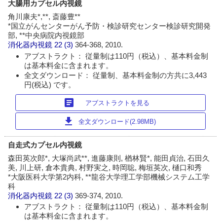
大腸用カプセル内視鏡
角川康夫*,**, 斎藤豊**
*国立がんセンターがん予防・検診研究センター検診研究開発
部, **中央病院内視鏡部
消化器内視鏡
22 (3)
364-368, 2010.
アブストラクト： 従量制は110円（税込）、基本料金制
は基本料金に含まれます。
全文ダウンロード： 従量制、基本料金制の方共に3,443
円(税込) です。
article
アブストラクトを見る
download
全文ダウンロード(2.98MB)
自走式カプセル内視鏡
森田英次郎*, 大塚尚武**, 進藤康則, 楢林賢*, 能田貞治, 石田久
美, 川上研, 倉本貴典, 村野実之, 時岡聡, 梅垣英次, 樋口和秀
*大阪医科大学第2内科, **龍谷大学理工学部機械システム工学
科
消化器内視鏡
22 (3)
369-374, 2010.
アブストラクト： 従量制は110円（税込）、基本料金制
は基本料金に含まれます。