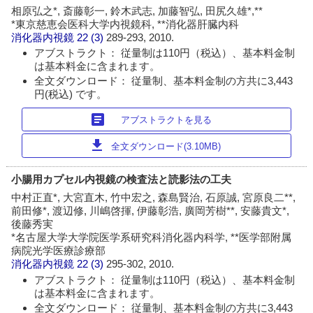
相原弘之*, 斎藤彰一, 鈴木武志, 加藤智弘, 田尻久雄*,**
*東京慈恵会医科大学内視鏡科, **消化器肝臓内科
消化器内視鏡
22 (3)
289-293, 2010.
アブストラクト： 従量制は110円（税込）、基本料金制
は基本料金に含まれます。
全文ダウンロード： 従量制、基本料金制の方共に3,443
円(税込) です。
article
アブストラクトを見る
download
全文ダウンロード(3.10MB)
小腸用カプセル内視鏡の検査法と読影法の工夫
中村正直*, 大宮直木, 竹中宏之, 森島賢治, 石原誠, 宮原良二**,
前田修*, 渡辺修, 川嶋啓揮, 伊藤彰浩, 廣岡芳樹**, 安藤貴文*,
後藤秀実
*名古屋大学大学院医学系研究科消化器内科学, **医学部附属
病院光学医療診療部
消化器内視鏡
22 (3)
295-302, 2010.
アブストラクト： 従量制は110円（税込）、基本料金制
は基本料金に含まれます。
全文ダウンロード： 従量制、基本料金制の方共に3,443