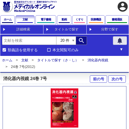
account_circle
ホーム
文献
電子書籍
動画
くすり
医療機器
書籍通販
詳細検索
タイトルで探す
分野で探す
search
notifications
類義語を使用する
本文閲覧可のみ
ホーム
文献
タイトルで探す（さ・し）
消化器内視鏡
24巻 7号(2012)
消化器内視鏡 24巻 7号
前の号
次の号