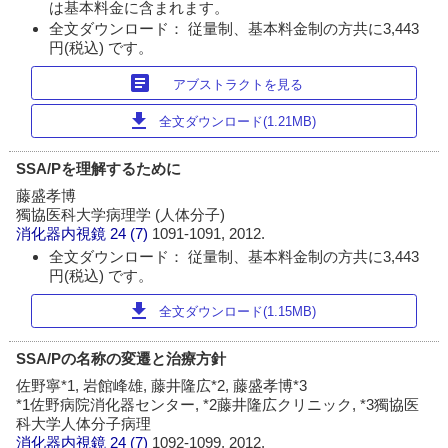
は基本料金に含まれます。
全文ダウンロード： 従量制、基本料金制の方共に3,443
円(税込) です。
article
アブストラクトを見る
download
全文ダウンロード(1.21MB)
SSA/Pを理解するために
藤盛孝博
獨協医科大学病理学 (人体分子)
消化器内視鏡
24 (7)
1091-1091, 2012.
全文ダウンロード： 従量制、基本料金制の方共に3,443
円(税込) です。
download
全文ダウンロード(1.15MB)
SSA/Pの名称の変遷と治療方針
佐野寧*1, 岩館峰雄, 藤井隆広*2, 藤盛孝博*3
*1佐野病院消化器センター, *2藤井隆広クリニック, *3獨協医
科大学人体分子病理
消化器内視鏡
24 (7)
1092-1099, 2012.