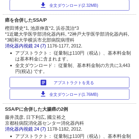
download
全文ダウンロード(2.32MB)
癌を合併したSSA/P
樫田博史*1, 池原伸直*2, 浜谷茂治*3
*1近畿大学医学部消化器内科, *2神戸大学医学部消化器内科,
*3昭和大学横浜市北部病院病理科
消化器内視鏡
24 (7)
1176-1177, 2012.
アブストラクト： 従量制は110円（税込）、基本料金制
は基本料金に含まれます。
全文ダウンロード： 従量制、基本料金制の方共に3,443
円(税込) です。
article
アブストラクトを見る
download
全文ダウンロード(1.76MB)
SSA/Pに合併した大腸癌の2例
藤井茂彦, 日下利広, 國立裕之
京都桂病院消化器センター消化器内科
消化器内視鏡
24 (7)
1178-1182, 2012.
アブストラクト： 従量制は110円（税込）、基本料金制