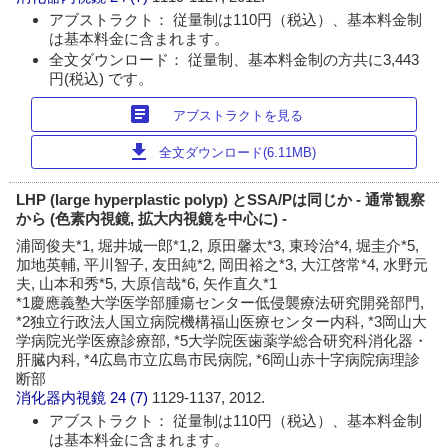
アブストラクト： 従量制は110円（税込）、基本料金制
は基本料金に含まれます。
全文ダウンロード： 従量制、基本料金制の方共に3,443
円(税込) です。
article
アブストラクトを見る
download
全文ダウンロード(6.11MB)
LHP (large hyperplastic polyp) とSSA/Pは同じか - 通常観察
から (色素内視鏡, 拡大内視鏡を中心に) -
浦岡俊夫*1, 堀井城一郎*1,2, 原田馨太*3, 東玲治*4, 堀圭介*5,
加地英輔, 平川智子, 友田純*2, 岡田裕之*3, 大江啓常*4, 水野元
夫, 山本和秀*5, 大原信哉*6, 矢作直久*1
*1慶應義塾大学医学部腫瘍センター低侵襲療法研究開発部門,
*2独立行政法人国立病院機構福山医療センター内科, *3岡山大
学病院光学医療診療部, *5大学院医歯薬学総合研究科消化器・
肝臓内科, *4広島市立広島市民病院, *6岡山赤十字病院病理診
断部
消化器内視鏡
24 (7)
1129-1137, 2012.
アブストラクト： 従量制は110円（税込）、基本料金制
は基本料金に含まれます。