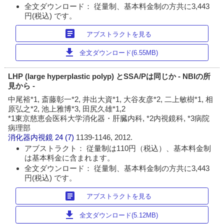
全文ダウンロード： 従量制、基本料金制の方共に3,443
円(税込) です。
article
アブストラクトを見る
download
全文ダウンロード(6.55MB)
LHP (large hyperplastic polyp) とSSA/Pは同じか - NBIの所
見から -
中尾裕*1, 斎藤彰一*2, 井出大資*1, 大谷友彦*2, 二上敏樹*1, 相
原弘之*2, 池上雅博*3, 田尻久雄*1,2
*1東京慈恵会医科大学消化器・肝臓内科, *2内視鏡科, *3病院
病理部
消化器内視鏡
24 (7)
1139-1146, 2012.
アブストラクト： 従量制は110円（税込）、基本料金制
は基本料金に含まれます。
全文ダウンロード： 従量制、基本料金制の方共に3,443
円(税込) です。
article
アブストラクトを見る
download
全文ダウンロード(5.12MB)