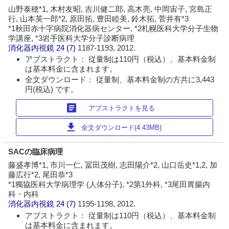
山野泰穂*1, 木村友昭, 吉川健二郎, 高木亮, 中岡宙子, 宮島正
行, 山本英一郎*2, 原田拓, 豊田睦美, 鈴木拓, 菅井有*3
*1秋田赤十字病院消化器病センター, *2札幌医科大学分子生物
学講座, *3岩手医科大学分子診断病理
消化器内視鏡
24 (7)
1187-1193, 2012.
アブストラクト： 従量制は110円（税込）、基本料金制
は基本料金に含まれます。
全文ダウンロード： 従量制、基本料金制の方共に3,443
円(税込) です。
article
アブストラクトを見る
download
全文ダウンロード(4.43MB)
SACの臨床病理
藤盛孝博*1, 市川一仁, 冨田茂樹, 志田陽介*2, 山口岳史*1,2, 加
藤広行*2, 尾田恭*3
*1獨協医科大学病理学 (人体分子), *2第1外科, *3尾田胃腸内
科・内科
消化器内視鏡
24 (7)
1195-1198, 2012.
アブストラクト： 従量制は110円（税込）、基本料金制
は基本料金に含まれます。