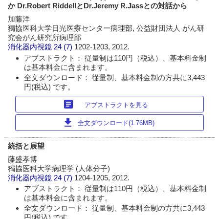
か Dr.Robert RiddellとDr.Jeremy R.Jassとの対話から
加藤洋
獨協医科大学日光医療センター病理部, 公益財団法人 がん研
究会がん研究所病理部
消化器内視鏡
24 (7)
1202-1203, 2012.
アブストラクト： 従量制は110円（税込）、基本料金制
は基本料金に含まれます。
全文ダウンロード： 従量制、基本料金制の方共に3,443
円(税込) です。
article
アブストラクトを見る
download
全文ダウンロード(1.76MB)
統括と展望
藤盛孝博
獨協医科大学病理学 (人体分子)
消化器内視鏡
24 (7)
1204-1205, 2012.
アブストラクト： 従量制は110円（税込）、基本料金制
は基本料金に含まれます。
全文ダウンロード： 従量制、基本料金制の方共に3,443
円(税込) です。