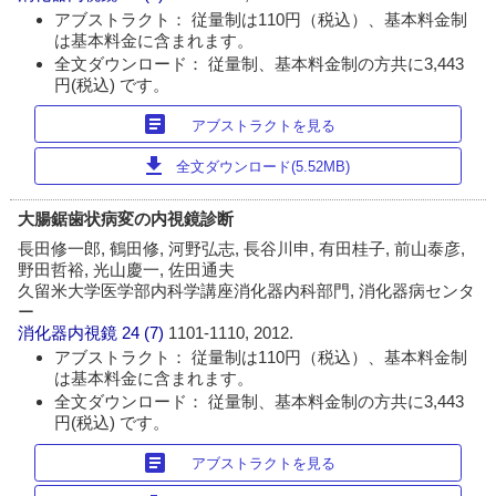
アブストラクト： 従量制は110円（税込）、基本料金制
は基本料金に含まれます。
全文ダウンロード： 従量制、基本料金制の方共に3,443
円(税込) です。
article
アブストラクトを見る
download
全文ダウンロード(5.52MB)
大腸鋸歯状病変の内視鏡診断
長田修一郎, 鶴田修, 河野弘志, 長谷川申, 有田桂子, 前山泰彦,
野田哲裕, 光山慶一, 佐田通夫
久留米大学医学部内科学講座消化器内科部門, 消化器病センタ
ー
消化器内視鏡
24 (7)
1101-1110, 2012.
アブストラクト： 従量制は110円（税込）、基本料金制
は基本料金に含まれます。
全文ダウンロード： 従量制、基本料金制の方共に3,443
円(税込) です。
article
アブストラクトを見る