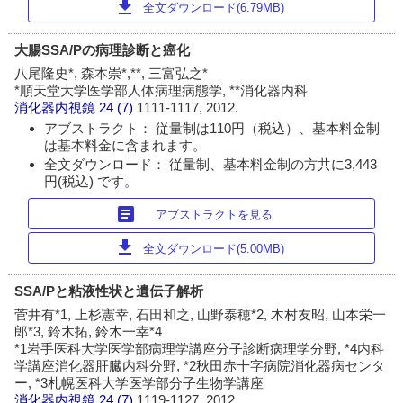
download
全文ダウンロード(6.79MB)
大腸SSA/Pの病理診断と癌化
八尾隆史*, 森本崇*,**, 三富弘之*
*順天堂大学医学部人体病理病態学, **消化器内科
消化器内視鏡
24 (7)
1111-1117, 2012.
アブストラクト： 従量制は110円（税込）、基本料金制
は基本料金に含まれます。
全文ダウンロード： 従量制、基本料金制の方共に3,443
円(税込) です。
article
アブストラクトを見る
download
全文ダウンロード(5.00MB)
SSA/Pと粘液性状と遺伝子解析
菅井有*1, 上杉憲幸, 石田和之, 山野泰穂*2, 木村友昭, 山本栄一
郎*3, 鈴木拓, 鈴木一幸*4
*1岩手医科大学医学部病理学講座分子診断病理学分野, *4内科
学講座消化器肝臓内科分野, *2秋田赤十字病院消化器病センタ
ー, *3札幌医科大学医学部分子生物学講座
消化器内視鏡
24 (7)
1119-1127, 2012.