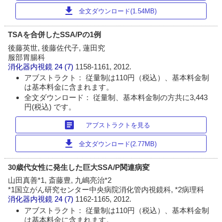
download
全文ダウンロード(1.54MB)
TSAを合併したSSA/Pの1例
後藤英世, 後藤佐代子, 蓮田究
服部胃腸科
消化器内視鏡
24 (7)
1158-1161, 2012.
アブストラクト： 従量制は110円（税込）、基本料金制
は基本料金に含まれます。
全文ダウンロード： 従量制、基本料金制の方共に3,443
円(税込) です。
article
アブストラクトを見る
download
全文ダウンロード(2.77MB)
30歳代女性に発生した巨大SSA/P関連病変
山田真善*1, 斎藤豊, 九嶋亮治*2
*1国立がん研究センター中央病院消化管内視鏡科, *2病理科
消化器内視鏡
24 (7)
1162-1165, 2012.
アブストラクト： 従量制は110円（税込）、基本料金制
は基本料金に含まれます。