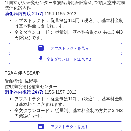
*1国立がん研究センター東病院消化管腫瘍科, *2順天堂練馬病
院消化器内科
消化器内視鏡
24 (7)
1154-1155, 2012.
アブストラクト： 従量制は110円（税込）、基本料金制
は基本料金に含まれます。
全文ダウンロード： 従量制、基本料金制の方共に3,443
円(税込) です。
article
アブストラクトを見る
download
全文ダウンロード(1.70MB)
TSAを伴うSSA/P
岩館峰雄, 佐野寧
佐野病院消化器病センター
消化器内視鏡
24 (7)
1156-1157, 2012.
アブストラクト： 従量制は110円（税込）、基本料金制
は基本料金に含まれます。
全文ダウンロード： 従量制、基本料金制の方共に3,443
円(税込) です。
article
アブストラクトを見る