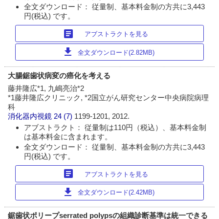
全文ダウンロード： 従量制、基本料金制の方共に3,443
円(税込) です。
article
アブストラクトを見る
download
全文ダウンロード(2.82MB)
大腸鋸歯状病変の癌化を考える
藤井隆広*1, 九嶋亮治*2
*1藤井隆広クリニック, *2国立がん研究センター中央病院病理
科
消化器内視鏡
24 (7)
1199-1201, 2012.
アブストラクト： 従量制は110円（税込）、基本料金制
は基本料金に含まれます。
全文ダウンロード： 従量制、基本料金制の方共に3,443
円(税込) です。
article
アブストラクトを見る
download
全文ダウンロード(2.42MB)
鋸歯状ポリープserrated polypsの組織診断基準は統一できる