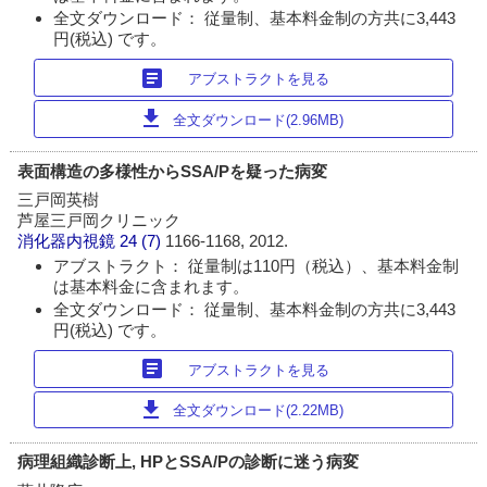
全文ダウンロード： 従量制、基本料金制の方共に3,443
円(税込) です。
article
アブストラクトを見る
download
全文ダウンロード(2.96MB)
表面構造の多様性からSSA/Pを疑った病変
三戸岡英樹
芦屋三戸岡クリニック
消化器内視鏡
24 (7)
1166-1168, 2012.
アブストラクト： 従量制は110円（税込）、基本料金制
は基本料金に含まれます。
全文ダウンロード： 従量制、基本料金制の方共に3,443
円(税込) です。
article
アブストラクトを見る
download
全文ダウンロード(2.22MB)
病理組織診断上, HPとSSA/Pの診断に迷う病変