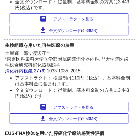
全文ダウンロード： 従量制、基本料金制の方共に3,443
円(税込) です。
article
アブストラクトを見る
download
全文ダウンロード(4.39MB)
生検組織を用いた再生医療の展望
土屋輝一郎*, 渡辺守**
*東京医科歯科大学医学部附属病院消化器内科, **大学院医歯
学総合研究科消化器病態学
消化器内視鏡
27 (6)
1033-1035, 2015.
アブストラクト： 従量制は110円（税込）、基本料金制
は基本料金に含まれます。
全文ダウンロード： 従量制、基本料金制の方共に3,443
円(税込) です。
article
アブストラクトを見る
download
全文ダウンロード(2.50MB)
EUS-FNA検体を用いた膵癌化学療法感受性評価