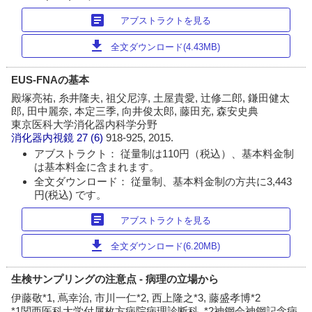
article
アブストラクトを見る
download
全文ダウンロード(4.43MB)
EUS-FNAの基本
殿塚亮祐, 糸井隆夫, 祖父尼淳, 土屋貴愛, 辻修二郎, 鎌田健太
郎, 田中麗奈, 本定三季, 向井俊太郎, 藤田充, 森安史典
東京医科大学消化器内科学分野
消化器内視鏡
27 (6)
918-925, 2015.
アブストラクト： 従量制は110円（税込）、基本料金制
は基本料金に含まれます。
全文ダウンロード： 従量制、基本料金制の方共に3,443
円(税込) です。
article
アブストラクトを見る
download
全文ダウンロード(6.20MB)
生検サンプリングの注意点 - 病理の立場から
伊藤敬*1, 蔦幸治, 市川一仁*2, 西上隆之*3, 藤盛孝博*2
*1関西医科大学付属枚方病院病理診断科, *2神鋼会神鋼記念病