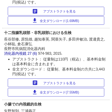
円(税込) です。
article
アブストラクトを見る
download
全文ダウンロード(1.69MB)
十二指腸乳頭部・非乳頭部における生検
長谷部修, 原悦雄, 越知泰英, 関亜矢子, 多田井敏治, 渡邊貴之,
小林聡, 倉石康弘
長野市民病院消化器内科
消化器内視鏡
27 (6)
974-983, 2015.
アブストラクト： 従量制は110円（税込）、基本料金制
は基本料金に含まれます。
全文ダウンロード： 従量制、基本料金制の方共に3,443
円(税込) です。
article
アブストラクトを見る
download
全文ダウンロード(7.55MB)
小腸での内視鏡的生検
矢野智則, 三浦義正