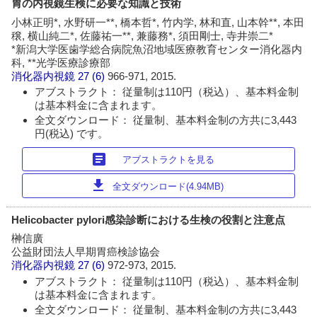
胃の内視鏡生検に必要な知識と技術
小林正明*, 水野研一**, 橋本哲*, 竹内学, 林和直, 山本幹**, 本田
穣, 横山純二*, 佐藤祐一**, 兼藤務*, 須田剛士, 寺井崇二*
*新潟大学医歯学総合病院魚沼地域医療教育センター消化器内
科, **光学医療診療部
消化器内視鏡
27 (6)
966-971, 2015.
アブストラクト： 従量制は110円（税込）、基本料金制
は基本料金に含まれます。
全文ダウンロード： 従量制、基本料金制の方共に3,443
円(税込) です。
article
アブストラクトを見る
download
全文ダウンロード(4.94MB)
Helicobacter pylori感染診断における生検の役割と注意点
榊信廣
公益財団法人早期胃癌検診協会
消化器内視鏡
27 (6)
972-973, 2015.
アブストラクト： 従量制は110円（税込）、基本料金制
は基本料金に含まれます。
全文ダウンロード： 従量制、基本料金制の方共に3,443