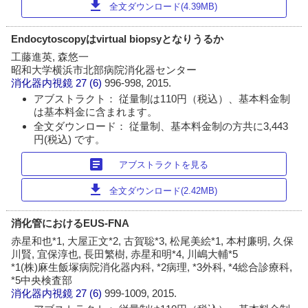
download
全文ダウンロード(4.39MB)
Endocytoscopyはvirtual biopsyとなりうるか
工藤進英, 森悠一
昭和大学横浜市北部病院消化器センター
消化器内視鏡
27 (6)
996-998, 2015.
アブストラクト： 従量制は110円（税込）、基本料金制
は基本料金に含まれます。
全文ダウンロード： 従量制、基本料金制の方共に3,443
円(税込) です。
article
アブストラクトを見る
download
全文ダウンロード(2.42MB)
消化管におけるEUS-FNA
赤星和也*1, 大屋正文*2, 古賀聡*3, 松尾美絵*1, 本村廉明, 久保
川賢, 宜保淳也, 長田繁樹, 赤星和明*4, 川嶋大輔*5
*1(株)麻生飯塚病院消化器内科, *2病理, *3外科, *4総合診療科,
*5中央検査部
消化器内視鏡
27 (6)
999-1009, 2015.