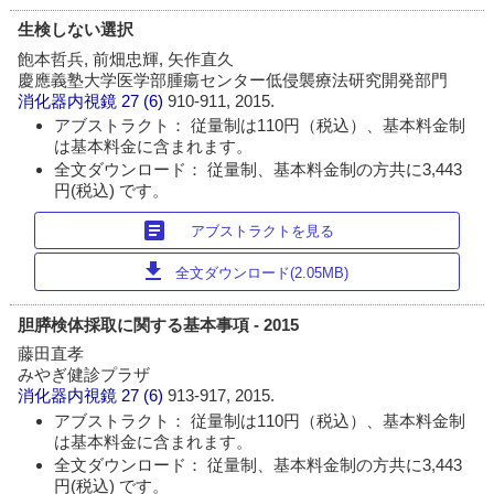
生検しない選択
飽本哲兵, 前畑忠輝, 矢作直久
慶應義塾大学医学部腫瘍センター低侵襲療法研究開発部門
消化器内視鏡
27 (6)
910-911, 2015.
アブストラクト： 従量制は110円（税込）、基本料金制
は基本料金に含まれます。
全文ダウンロード： 従量制、基本料金制の方共に3,443
円(税込) です。
article
アブストラクトを見る
download
全文ダウンロード(2.05MB)
胆膵検体採取に関する基本事項 - 2015
藤田直孝
みやぎ健診プラザ
消化器内視鏡
27 (6)
913-917, 2015.
アブストラクト： 従量制は110円（税込）、基本料金制
は基本料金に含まれます。
全文ダウンロード： 従量制、基本料金制の方共に3,443
円(税込) です。