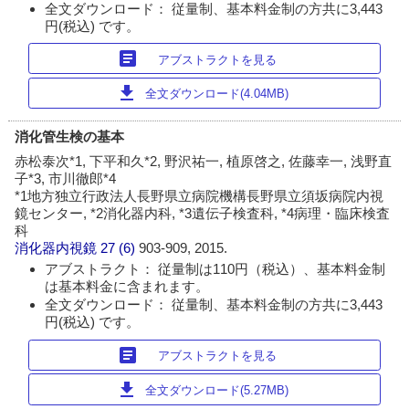
全文ダウンロード： 従量制、基本料金制の方共に3,443
円(税込) です。
article
アブストラクトを見る
download
全文ダウンロード(4.04MB)
消化管生検の基本
赤松泰次*1, 下平和久*2, 野沢祐一, 植原啓之, 佐藤幸一, 浅野直
子*3, 市川徹郎*4
*1地方独立行政法人長野県立病院機構長野県立須坂病院内視
鏡センター, *2消化器内科, *3遺伝子検査科, *4病理・臨床検査
科
消化器内視鏡
27 (6)
903-909, 2015.
アブストラクト： 従量制は110円（税込）、基本料金制
は基本料金に含まれます。
全文ダウンロード： 従量制、基本料金制の方共に3,443
円(税込) です。
article
アブストラクトを見る
download
全文ダウンロード(5.27MB)