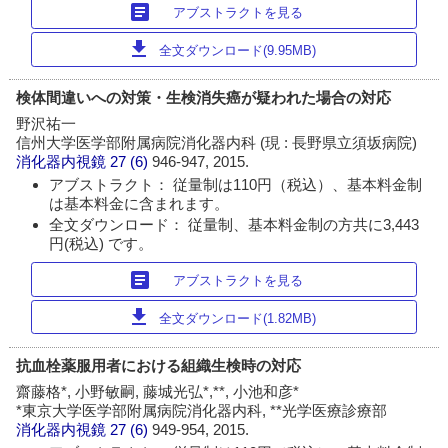
article
アブストラクトを見る
download
全文ダウンロード(9.95MB)
検体間違いへの対策・生検消失癌が疑われた場合の対応
野沢祐一
信州大学医学部附属病院消化器内科 (現 : 長野県立須坂病院)
消化器内視鏡
27 (6)
946-947, 2015.
アブストラクト： 従量制は110円（税込）、基本料金制
は基本料金に含まれます。
全文ダウンロード： 従量制、基本料金制の方共に3,443
円(税込) です。
article
アブストラクトを見る
download
全文ダウンロード(1.82MB)
抗血栓薬服用者における組織生検時の対応
齋藤格*, 小野敏嗣, 藤城光弘*,**, 小池和彦*
*東京大学医学部附属病院消化器内科, **光学医療診療部
消化器内視鏡
27 (6)
949-954, 2015.