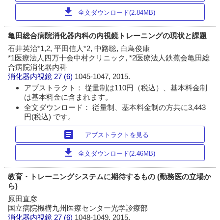
download
全文ダウンロード(2.84MB)
亀田総合病院消化器内科の内視鏡トレーニングの現状と課題
石井英治*1,2, 平田信人*2, 中路聡, 白鳥俊康
*1医療法人四万十会中村クリニック, *2医療法人鉄蕉会亀田総
合病院消化器内科
消化器内視鏡
27 (6)
1045-1047, 2015.
アブストラクト： 従量制は110円（税込）、基本料金制
は基本料金に含まれます。
全文ダウンロード： 従量制、基本料金制の方共に3,443
円(税込) です。
article
アブストラクトを見る
download
全文ダウンロード(2.46MB)
教育・トレーニングシステムに期待するもの (勤務医の立場か
ら)
原田直彦
国立病院機構九州医療センター光学診療部
消化器内視鏡
27 (6)
1048-1049, 2015.