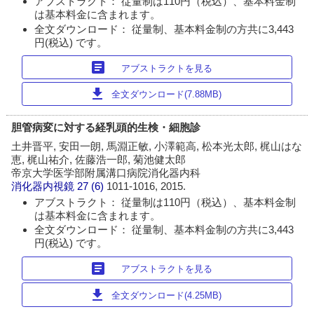
アブストラクト： 従量制は110円（税込）、基本料金制
は基本料金に含まれます。
全文ダウンロード： 従量制、基本料金制の方共に3,443
円(税込) です。
article
アブストラクトを見る
download
全文ダウンロード(7.88MB)
胆管病変に対する経乳頭的生検・細胞診
土井晋平, 安田一朗, 馬淵正敏, 小澤範高, 松本光太郎, 梶山はな
恵, 梶山祐介, 佐藤浩一郎, 菊池健太郎
帝京大学医学部附属溝口病院消化器内科
消化器内視鏡
27 (6)
1011-1016, 2015.
アブストラクト： 従量制は110円（税込）、基本料金制
は基本料金に含まれます。
全文ダウンロード： 従量制、基本料金制の方共に3,443
円(税込) です。
article
アブストラクトを見る
download
全文ダウンロード(4.25MB)