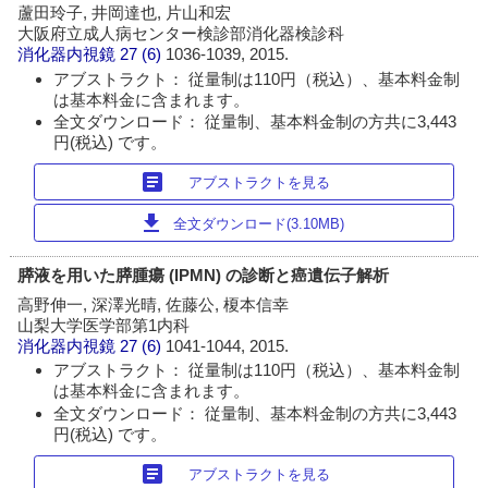
蘆田玲子, 井岡達也, 片山和宏
大阪府立成人病センター検診部消化器検診科
消化器内視鏡
27 (6)
1036-1039, 2015.
アブストラクト： 従量制は110円（税込）、基本料金制
は基本料金に含まれます。
全文ダウンロード： 従量制、基本料金制の方共に3,443
円(税込) です。
article
アブストラクトを見る
download
全文ダウンロード(3.10MB)
膵液を用いた膵腫瘍 (IPMN) の診断と癌遺伝子解析
高野伸一, 深澤光晴, 佐藤公, 榎本信幸
山梨大学医学部第1内科
消化器内視鏡
27 (6)
1041-1044, 2015.
アブストラクト： 従量制は110円（税込）、基本料金制
は基本料金に含まれます。
全文ダウンロード： 従量制、基本料金制の方共に3,443
円(税込) です。
article
アブストラクトを見る