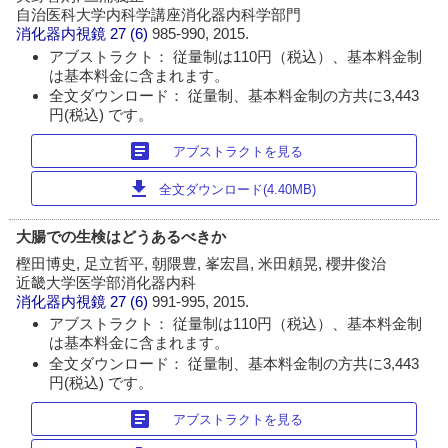
自治医科大学内科学講座消化器内科学部門
消化器内視鏡
27 (6)
985-990, 2015.
アブストラクト： 従量制は110円（税込）、基本料金制
は基本料金に含まれます。
全文ダウンロード： 従量制、基本料金制の方共に3,443
円(税込) です。
article
アブストラクトを見る
download
全文ダウンロード(4.40MB)
大腸での生検はどうあるべきか
樫田博史, 足立哲平, 朝隈豊, 峯宏昌, 米田頼晃, 櫻井俊治
近畿大学医学部消化器内科
消化器内視鏡
27 (6)
991-995, 2015.
アブストラクト： 従量制は110円（税込）、基本料金制
は基本料金に含まれます。
全文ダウンロード： 従量制、基本料金制の方共に3,443
円(税込) です。
article
アブストラクトを見る