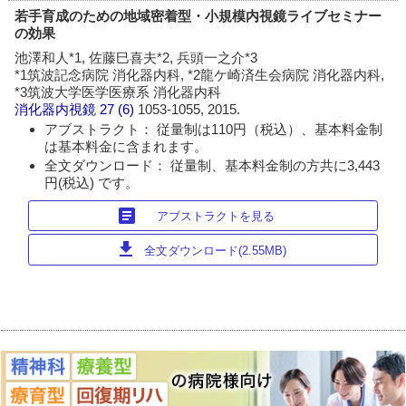
若手育成のための地域密着型・小規模内視鏡ライブセミナー
の効果
池澤和人*1, 佐藤巳喜夫*2, 兵頭一之介*3
*1筑波記念病院 消化器内科, *2龍ケ崎済生会病院 消化器内科,
*3筑波大学医学医療系 消化器内科
消化器内視鏡
27 (6)
1053-1055, 2015.
アブストラクト： 従量制は110円（税込）、基本料金制
は基本料金に含まれます。
全文ダウンロード： 従量制、基本料金制の方共に3,443
円(税込) です。
article
アブストラクトを見る
download
全文ダウンロード(2.55MB)