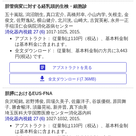
胆管病変に対する経乳頭的生検・細胞診
五十嵐聡, 潟沼朗生, 真口宏介, 高橋邦幸, 小山内学, 矢根圭, 金
俊文, 佐野逸紀, 横山健介, 北川洸, 山崎大, 古賀英彬, 永井一正
手稲渓仁会病院消化器病センター
消化器内視鏡
27 (6)
1017-1025, 2015.
アブストラクト： 従量制は110円（税込）、基本料金制
は基本料金に含まれます。
全文ダウンロード： 従量制、基本料金制の方共に3,443
円(税込) です。
article
アブストラクトを見る
download
全文ダウンロード(7.36MB)
胆膵におけるEUS-FNA
良沢昭銘, 岩野博俊, 田場久美子, 佐藤洋子, 谷坂優樹, 原田舞
子, 勝倉暢洋, 須藤晃祐, 新井晋, 真下由美
埼玉医科大学国際医療センター消化器内科
消化器内視鏡
27 (6)
1027-1032, 2015.
アブストラクト： 従量制は110円（税込）、基本料金制
は基本料金に含まれます。