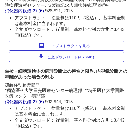
院病理診断センター, *3製鐵記念広畑病院病理診断科
消化器内視鏡
27 (6)
926-931, 2015.
アブストラクト： 従量制は110円（税込）、基本料金制
は基本料金に含まれます。
全文ダウンロード： 従量制、基本料金制の方共に3,443
円(税込) です。
article
アブストラクトを見る
download
全文ダウンロード(4.73MB)
生検・細胞診検体の病理診断上の特性と限界, 内視鏡診断との
乖離があった場合の対応
加藤洋*, 藤野節**
*獨協医科大学日光医療センター病理部, **埼玉医科大学国際
医療センター病理部
消化器内視鏡
27 (6)
932-944, 2015.
アブストラクト： 従量制は110円（税込）、基本料金制
は基本料金に含まれます。
全文ダウンロード： 従量制、基本料金制の方共に3,443
円(税込) です。