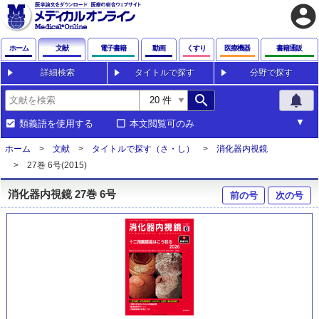
account_circle
ホーム
文献
電子書籍
動画
くすり
医療機器
書籍通販
詳細検索
タイトルで探す
分野で探す
search
notifications
類義語を使用する
本文閲覧可のみ
ホーム
文献
タイトルで探す（さ・し）
消化器内視鏡
27巻 6号(2015)
消化器内視鏡 27巻 6号
前の号
次の号