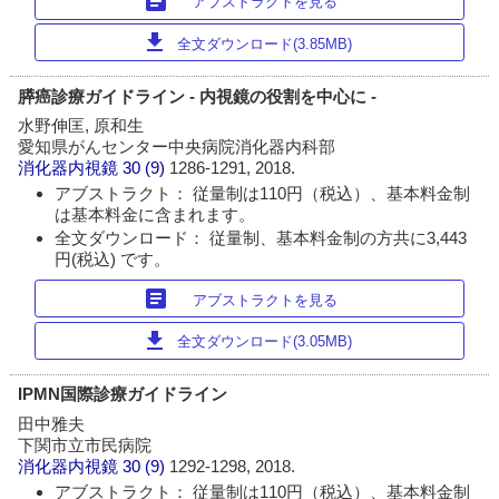
article
アブストラクトを見る
download
全文ダウンロード(3.85MB)
膵癌診療ガイドライン - 内視鏡の役割を中心に -
水野伸匡, 原和生
愛知県がんセンター中央病院消化器内科部
消化器内視鏡
30 (9)
1286-1291, 2018.
アブストラクト： 従量制は110円（税込）、基本料金制
は基本料金に含まれます。
全文ダウンロード： 従量制、基本料金制の方共に3,443
円(税込) です。
article
アブストラクトを見る
download
全文ダウンロード(3.05MB)
IPMN国際診療ガイドライン
田中雅夫
下関市立市民病院
消化器内視鏡
30 (9)
1292-1298, 2018.
アブストラクト： 従量制は110円（税込）、基本料金制