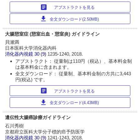
article
アブストラクトを見る
download
全文ダウンロード(2.50MB)
大腸憩室症 (憩室出血・憩室炎) ガイドライン
貝瀬満
日本医科大学消化器内科
消化器内視鏡
30 (9)
1235-1240, 2018.
アブストラクト： 従量制は110円（税込）、基本料金制
は基本料金に含まれます。
全文ダウンロード： 従量制、基本料金制の方共に3,443
円(税込) です。
article
アブストラクトを見る
download
全文ダウンロード(4.43MB)
遺伝性大腸癌診療ガイドライン
石川秀樹
京都府立医科大学分子標的癌予防医学
消化器内視鏡
30 (9)
1241-1243, 2018.