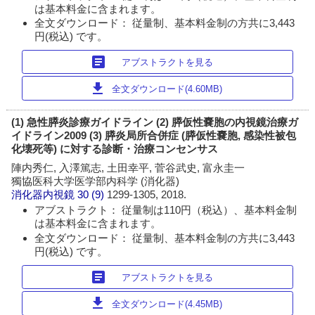
は基本料金に含まれます。
全文ダウンロード： 従量制、基本料金制の方共に3,443
円(税込) です。
article
アブストラクトを見る
download
全文ダウンロード(4.60MB)
(1) 急性膵炎診療ガイドライン (2) 膵仮性嚢胞の内視鏡治療ガ
イドライン2009 (3) 膵炎局所合併症 (膵仮性嚢胞, 感染性被包
化壊死等) に対する診断・治療コンセンサス
陣内秀仁, 入澤篤志, 土田幸平, 菅谷武史, 富永圭一
獨協医科大学医学部内科学 (消化器)
消化器内視鏡
30 (9)
1299-1305, 2018.
アブストラクト： 従量制は110円（税込）、基本料金制
は基本料金に含まれます。
全文ダウンロード： 従量制、基本料金制の方共に3,443
円(税込) です。
article
アブストラクトを見る
download
全文ダウンロード(4.45MB)