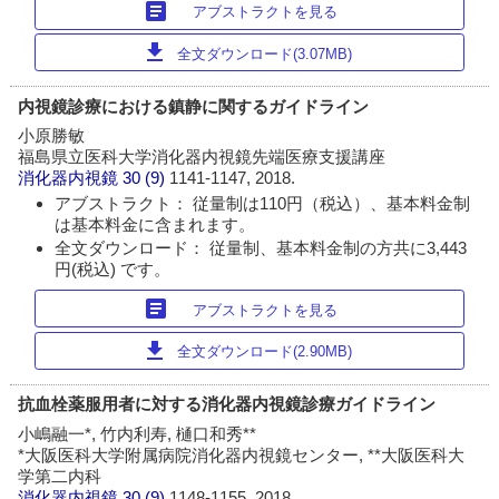
article
アブストラクトを見る
download
全文ダウンロード(3.07MB)
内視鏡診療における鎮静に関するガイドライン
小原勝敏
福島県立医科大学消化器内視鏡先端医療支援講座
消化器内視鏡
30 (9)
1141-1147, 2018.
アブストラクト： 従量制は110円（税込）、基本料金制
は基本料金に含まれます。
全文ダウンロード： 従量制、基本料金制の方共に3,443
円(税込) です。
article
アブストラクトを見る
download
全文ダウンロード(2.90MB)
抗血栓薬服用者に対する消化器内視鏡診療ガイドライン
小嶋融一*, 竹内利寿, 樋口和秀**
*大阪医科大学附属病院消化器内視鏡センター, **大阪医科大
学第二内科
消化器内視鏡
30 (9)
1148-1155, 2018.