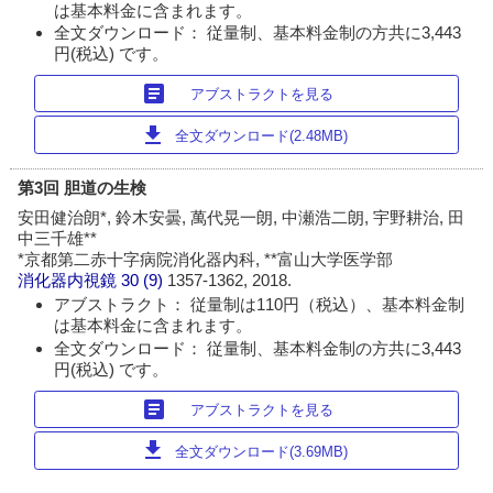
は基本料金に含まれます。
全文ダウンロード： 従量制、基本料金制の方共に3,443
円(税込) です。
article
アブストラクトを見る
download
全文ダウンロード(2.48MB)
第3回 胆道の生検
安田健治朗*, 鈴木安曇, 萬代晃一朗, 中瀬浩二朗, 宇野耕治, 田
中三千雄**
*京都第二赤十字病院消化器内科, **富山大学医学部
消化器内視鏡
30 (9)
1357-1362, 2018.
アブストラクト： 従量制は110円（税込）、基本料金制
は基本料金に含まれます。
全文ダウンロード： 従量制、基本料金制の方共に3,443
円(税込) です。
article
アブストラクトを見る
download
全文ダウンロード(3.69MB)