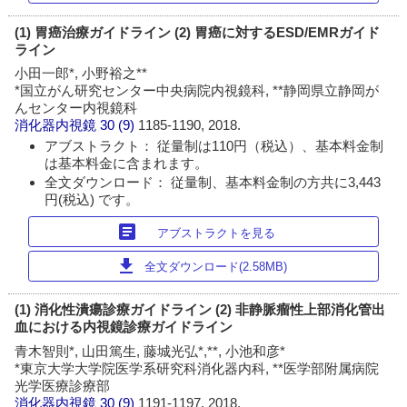
(1) 胃癌治療ガイドライン (2) 胃癌に対するESD/EMRガイド
ライン
小田一郎*, 小野裕之**
*国立がん研究センター中央病院内視鏡科, **静岡県立静岡が
んセンター内視鏡科
消化器内視鏡
30 (9)
1185-1190, 2018.
アブストラクト： 従量制は110円（税込）、基本料金制
は基本料金に含まれます。
全文ダウンロード： 従量制、基本料金制の方共に3,443
円(税込) です。
article
アブストラクトを見る
download
全文ダウンロード(2.58MB)
(1) 消化性潰瘍診療ガイドライン (2) 非静脈瘤性上部消化管出
血における内視鏡診療ガイドライン
青木智則*, 山田篤生, 藤城光弘*,**, 小池和彦*
*東京大学大学院医学系研究科消化器内科, **医学部附属病院
光学医療診療部
消化器内視鏡
30 (9)
1191-1197, 2018.