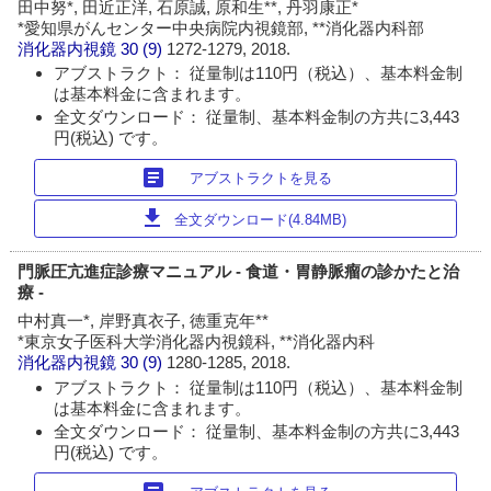
田中努*, 田近正洋, 石原誠, 原和生**, 丹羽康正*
*愛知県がんセンター中央病院内視鏡部, **消化器内科部
消化器内視鏡
30 (9)
1272-1279, 2018.
アブストラクト： 従量制は110円（税込）、基本料金制
は基本料金に含まれます。
全文ダウンロード： 従量制、基本料金制の方共に3,443
円(税込) です。
article
アブストラクトを見る
download
全文ダウンロード(4.84MB)
門脈圧亢進症診療マニュアル - 食道・胃静脈瘤の診かたと治
療 -
中村真一*, 岸野真衣子, 徳重克年**
*東京女子医科大学消化器内視鏡科, **消化器内科
消化器内視鏡
30 (9)
1280-1285, 2018.
アブストラクト： 従量制は110円（税込）、基本料金制
は基本料金に含まれます。
全文ダウンロード： 従量制、基本料金制の方共に3,443
円(税込) です。