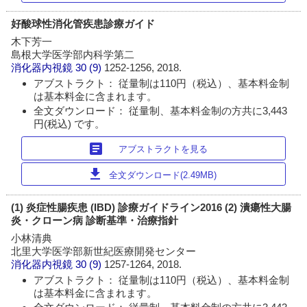
好酸球性消化管疾患診療ガイド
木下芳一
島根大学医学部内科学第二
消化器内視鏡
30 (9)
1252-1256, 2018.
アブストラクト： 従量制は110円（税込）、基本料金制
は基本料金に含まれます。
全文ダウンロード： 従量制、基本料金制の方共に3,443
円(税込) です。
article
アブストラクトを見る
download
全文ダウンロード(2.49MB)
(1) 炎症性腸疾患 (IBD) 診療ガイドライン2016 (2) 潰瘍性大腸
炎・クローン病 診断基準・治療指針
小林清典
北里大学医学部新世紀医療開発センター
消化器内視鏡
30 (9)
1257-1264, 2018.
アブストラクト： 従量制は110円（税込）、基本料金制
は基本料金に含まれます。