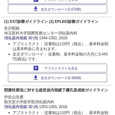
download
全文ダウンロード(2.67MB)
(1) EST診療ガイドライン (2) EPLBD診療ガイドライン
良沢昭銘
埼玉医科大学国際医療センター消化器内科
消化器内視鏡
30 (9)
1344-1352, 2018.
アブストラクト： 従量制は110円（税込）、基本料金制
は基本料金に含まれます。
全文ダウンロード： 従量制、基本料金制の方共に3,443
円(税込) です。
article
アブストラクトを見る
download
全文ダウンロード(4.36MB)
閉塞性黄疸に対する超音波内視鏡下瘻孔形成術ガイドライン
伊佐山浩通
順天堂大学医学部消化器内科
消化器内視鏡
30 (9)
1353-1355, 2018.
アブストラクト： 従量制は110円（税込）、基本料金制