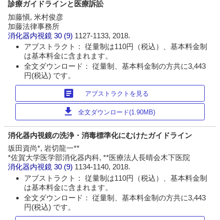
診療ガイドラインと医療訴訟
加藤愼, 米村俊彦
加藤法律事務所
消化器内視鏡
30 (9)
1127-1133, 2018.
アブストラクト： 従量制は110円（税込）、基本料金制
は基本料金に含まれます。
全文ダウンロード： 従量制、基本料金制の方共に3,443
円(税込) です。
article
アブストラクトを見る
download
全文ダウンロード(1.90MB)
消化器内視鏡の洗浄・消毒標準化にむけたガイドライン
坂田資尚*, 岩切龍一**
*佐賀大学医学部消化器内科, **医療法人長晴会木下医院
消化器内視鏡
30 (9)
1134-1140, 2018.
アブストラクト： 従量制は110円（税込）、基本料金制
は基本料金に含まれます。
全文ダウンロード： 従量制、基本料金制の方共に3,443
円(税込) です。