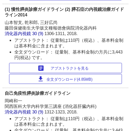
(1) 慢性膵炎診療ガイドライン (2) 膵石症の内視鏡治療ガイド
ライン2014
山本智支, 乾和郎, 三好広尚
藤田保健衛生大学坂文種報徳會病院消化器内科
消化器内視鏡
30 (9)
1306-1311, 2018.
アブストラクト： 従量制は110円（税込）、基本料金制
は基本料金に含まれます。
全文ダウンロード： 従量制、基本料金制の方共に3,443
円(税込) です。
article
アブストラクトを見る
download
全文ダウンロード(4.85MB)
自己免疫性膵炎診療ガイドライン
岡崎和一
関西医科大学内科学第三講座 (消化器肝臓内科)
消化器内視鏡
30 (9)
1312-1323, 2018.
アブストラクト： 従量制は110円（税込）、基本料金制
は基本料金に含まれます。
全文ダウンロード： 従量制、基本料金制の方共に3,443