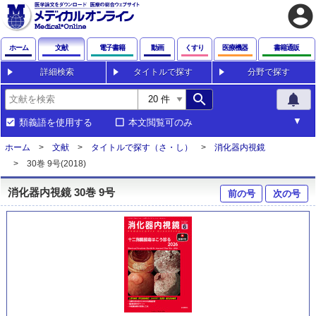
account_circle
ホーム
文献
電子書籍
動画
くすり
医療機器
書籍通販
詳細検索
タイトルで探す
分野で探す
search
notifications
類義語を使用する
本文閲覧可のみ
ホーム
文献
タイトルで探す（さ・し）
消化器内視鏡
30巻 9号(2018)
消化器内視鏡 30巻 9号
前の号
次の号