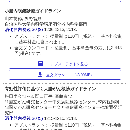
小腸内視鏡診療ガイドライン
山本博徳, 矢野智則
自治医科大学内科学講座消化器内科学部門
消化器内視鏡
30 (9)
1206-1213, 2018.
アブストラクト： 従量制は110円（税込）、基本料金制
は基本料金に含まれます。
全文ダウンロード： 従量制、基本料金制の方共に3,443
円(税込) です。
article
アブストラクトを見る
download
全文ダウンロード(3.00MB)
有効性評価に基づく大腸がん検診ガイドライン
松田尚久*1～3, 関口正宇, 斎藤豊*2
*1国立がん研究センター中央病院検診センター, *2内視鏡科,
*3国立がん研究センター社会と健康研究センター検診開発研
究部
消化器内視鏡
30 (9)
1215-1219, 2018.
アブストラクト： 従量制は110円（税込）、基本料金制