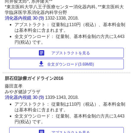
向井俊太郎*, 糸井隆夫**
*東京医科大学八王子医療センター消化器内科, **東京医科大
学臨床医学系消化器内科学分野
消化器内視鏡
30 (9)
1332-1338, 2018.
アブストラクト： 従量制は110円（税込）、基本料金制
は基本料金に含まれます。
全文ダウンロード： 従量制、基本料金制の方共に3,443
円(税込) です。
article
アブストラクトを見る
download
全文ダウンロード(3.69MB)
胆石症診療ガイドライン2016
藤田直孝
みやぎ健診プラザ
消化器内視鏡
30 (9)
1339-1343, 2018.
アブストラクト： 従量制は110円（税込）、基本料金制
は基本料金に含まれます。
全文ダウンロード： 従量制、基本料金制の方共に3,443
円(税込) です。
article
アブストラクトを見る