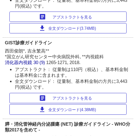
全文ダウンロード： 従量制、基本料金制の方共に3,443
円(税込) です。
article
アブストラクトを見る
download
全文ダウンロード(3.74MB)
GIST診療ガイドライン
西田俊朗*, 吉永繁高**
*国立がん研究センター中央病院外科, **内視鏡科
消化器内視鏡
30 (9)
1265-1271, 2018.
アブストラクト： 従量制は110円（税込）、基本料金制
は基本料金に含まれます。
全文ダウンロード： 従量制、基本料金制の方共に3,443
円(税込) です。
article
アブストラクトを見る
download
全文ダウンロード(4.38MB)
膵・消化管神経内分泌腫瘍 (NET) 診療ガイドライン - WHO分
類2017を含めて -