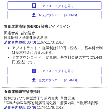
article
アブストラクトを見る
download
全文ダウンロード(3.20MB)
胃食道逆流症 (GERD) 診療ガイドライン
田邊智英, 岩切勝彦
日本医科大学消化器内科学
消化器内視鏡
30 (9)
1167-1173, 2018.
アブストラクト： 従量制は110円（税込）、基本料金制
は基本料金に含まれます。
全文ダウンロード： 従量制、基本料金制の方共に3,443
円(税込) です。
article
アブストラクトを見る
download
全文ダウンロード(2.64MB)
食道運動障害診療指針
栗林志行*,**, 保坂浩子*, 浦岡俊夫, 草野元康
*群馬大学医学部附属病院消化器・肝臓内科, **臨床試験部
消化器内視鏡
30 (9)
1174-1176, 2018.