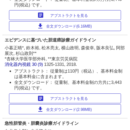
円(税込) です。
article
アブストラクトを見る
download
全文ダウンロード(6.16MB)
エビデンスに基づいた胆道癌診療ガイドライン
小暮正晴*, 鈴木裕, 松木亮太, 横山政明, 森俊幸, 阪本良弘, 阿部
展次, 杉山政則**
*杏林大学医学部外科, **東京労災病院
消化器内視鏡
30 (9)
1325-1331, 2018.
アブストラクト： 従量制は110円（税込）、基本料金制
は基本料金に含まれます。
全文ダウンロード： 従量制、基本料金制の方共に3,443
円(税込) です。
article
アブストラクトを見る
download
全文ダウンロード(2.98MB)
急性胆管炎・胆嚢炎診療ガイドライン