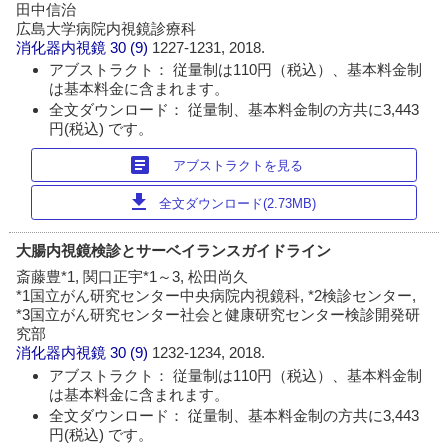
田中信治
広島大学病院内視鏡診療科
消化器内視鏡
30 (9)
1227-1231, 2018.
アブストラクト： 従量制は110円（税込）、基本料金制
は基本料金に含まれます。
全文ダウンロード： 従量制、基本料金制の方共に3,443
円(税込) です。
article
アブストラクトを見る
download
全文ダウンロード(2.73MB)
大腸内視鏡検診とサーベイランスガイドライン
斎藤豊*1, 関口正宇*1～3, 松田尚久
*1国立がん研究センター中央病院内視鏡科, *2検診センター,
*3国立がん研究センター社会と健康研究センター検診開発研
究部
消化器内視鏡
30 (9)
1232-1234, 2018.
アブストラクト： 従量制は110円（税込）、基本料金制
は基本料金に含まれます。
全文ダウンロード： 従量制、基本料金制の方共に3,443
円(税込) です。