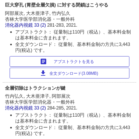
巨大穿孔 (胃壁全層欠損) に対する閉鎖はこうやる
阿部展次, 大木亜津子, 竹内弘久
杏林大学医学部消化器・一般外科
消化器内視鏡
33 (2)
281-283, 2021.
アブストラクト： 従量制は110円（税込）、基本料金制
は基本料金に含まれます。
全文ダウンロード： 従量制、基本料金制の方共に3,443
円(税込) です。
article
アブストラクトを見る
download
全文ダウンロード(3.08MB)
全層切除はトラクションが鍵
竹内弘久, 大木亜津子, 阿部展次
杏林大学医学部消化器・一般外科
消化器内視鏡
33 (2)
284-285, 2021.
アブストラクト： 従量制は110円（税込）、基本料金制
は基本料金に含まれます。
全文ダウンロード： 従量制、基本料金制の方共に3,443
円(税込) です。