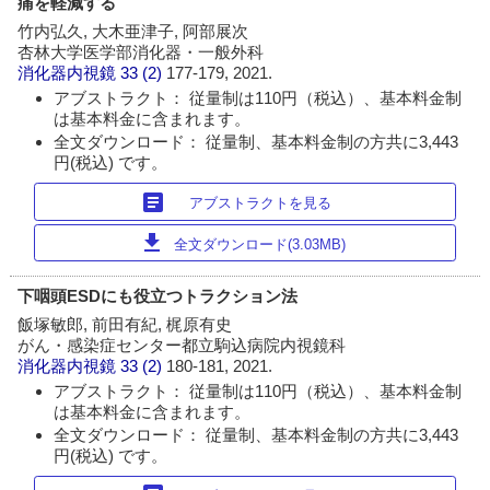
痛を軽減する
竹内弘久, 大木亜津子, 阿部展次
杏林大学医学部消化器・一般外科
消化器内視鏡
33 (2)
177-179, 2021.
アブストラクト： 従量制は110円（税込）、基本料金制
は基本料金に含まれます。
全文ダウンロード： 従量制、基本料金制の方共に3,443
円(税込) です。
article
アブストラクトを見る
download
全文ダウンロード(3.03MB)
下咽頭ESDにも役立つトラクション法
飯塚敏郎, 前田有紀, 梶原有史
がん・感染症センター都立駒込病院内視鏡科
消化器内視鏡
33 (2)
180-181, 2021.
アブストラクト： 従量制は110円（税込）、基本料金制
は基本料金に含まれます。
全文ダウンロード： 従量制、基本料金制の方共に3,443
円(税込) です。