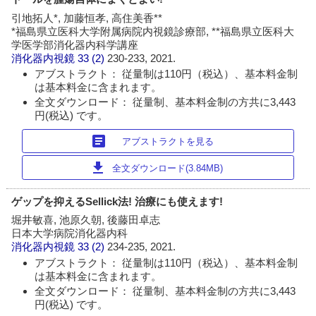
引地拓人*, 加藤恒孝, 高住美香**
*福島県立医科大学附属病院内視鏡診療部, **福島県立医科大
学医学部消化器内科学講座
消化器内視鏡
33 (2)
230-233, 2021.
アブストラクト： 従量制は110円（税込）、基本料金制
は基本料金に含まれます。
全文ダウンロード： 従量制、基本料金制の方共に3,443
円(税込) です。
article
アブストラクトを見る
download
全文ダウンロード(3.84MB)
ゲップを抑えるSellick法! 治療にも使えます!
堀井敏喜, 池原久朝, 後藤田卓志
日本大学病院消化器内科
消化器内視鏡
33 (2)
234-235, 2021.
アブストラクト： 従量制は110円（税込）、基本料金制
は基本料金に含まれます。
全文ダウンロード： 従量制、基本料金制の方共に3,443
円(税込) です。