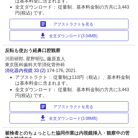
は基本料金に含まれます。
全文ダウンロード： 従量制、基本料金制の方共に3,443
円(税込) です。
article
アブストラクトを見る
download
全文ダウンロード(3.04MB)
反転も使おう経鼻口腔観察
川田研郎, 星野明弘, 藤原直人
東京医科歯科大学消化管外科
消化器内視鏡
33 (2)
174-176, 2021.
アブストラクト： 従量制は110円（税込）、基本料金制
は基本料金に含まれます。
全文ダウンロード： 従量制、基本料金制の方共に3,443
円(税込) です。
article
アブストラクトを見る
download
全文ダウンロード(3.08MB)
被検者とのちょっとした協同作業は内視鏡挿入・観察中の苦