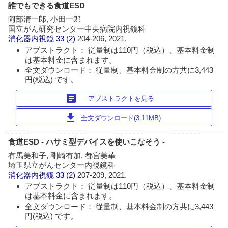
誰でもできる食道ESD
阿部清一郎, 小田一郎
国立がん研究センター中央病院内視鏡科
消化器内視鏡
33 (2)
204-206, 2021.
アブストラクト： 従量制は110円（税込）、基本料金制
は基本料金に含まれます。
全文ダウンロード： 従量制、基本料金制の方共に3,443
円(税込) です。
article
アブストラクトを見る
download
全文ダウンロード(3.11MB)
食道ESD - ハサミ型デバイスを使いこなそう -
有馬美和子, 剛崎有加, 都宮美華
埼玉県立がんセンター内視鏡科
消化器内視鏡
33 (2)
207-209, 2021.
アブストラクト： 従量制は110円（税込）、基本料金制
は基本料金に含まれます。
全文ダウンロード： 従量制、基本料金制の方共に3,443
円(税込) です。