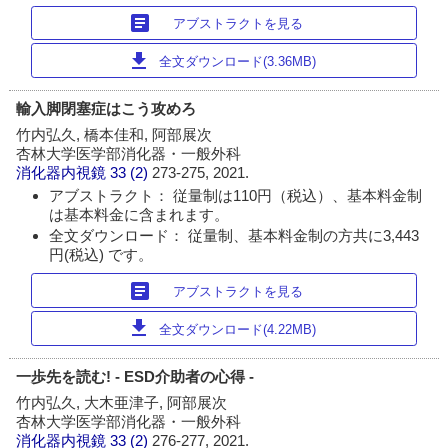
article
アブストラクトを見る
download
全文ダウンロード(3.36MB)
輸入脚閉塞症はこう攻めろ
竹内弘久, 橋本佳和, 阿部展次
杏林大学医学部消化器・一般外科
消化器内視鏡
33 (2)
273-275, 2021.
アブストラクト： 従量制は110円（税込）、基本料金制
は基本料金に含まれます。
全文ダウンロード： 従量制、基本料金制の方共に3,443
円(税込) です。
article
アブストラクトを見る
download
全文ダウンロード(4.22MB)
一歩先を読む! - ESD介助者の心得 -
竹内弘久, 大木亜津子, 阿部展次
杏林大学医学部消化器・一般外科
消化器内視鏡
33 (2)
276-277, 2021.