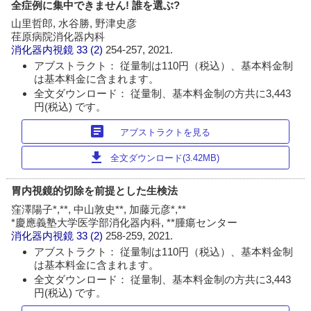
全症例に集中できません! 誰を選ぶ?
山里哲郎, 水谷勝, 野津史彦
荏原病院消化器内科
消化器内視鏡
33 (2)
254-257, 2021.
アブストラクト： 従量制は110円（税込）、基本料金制
は基本料金に含まれます。
全文ダウンロード： 従量制、基本料金制の方共に3,443
円(税込) です。
article
アブストラクトを見る
download
全文ダウンロード(3.42MB)
胃内視鏡的切除を前提とした生検法
窪澤陽子*,**, 中山敦史**, 加藤元彦*,**
*慶應義塾大学医学部消化器内科, **腫瘍センター
消化器内視鏡
33 (2)
258-259, 2021.
アブストラクト： 従量制は110円（税込）、基本料金制
は基本料金に含まれます。
全文ダウンロード： 従量制、基本料金制の方共に3,443
円(税込) です。