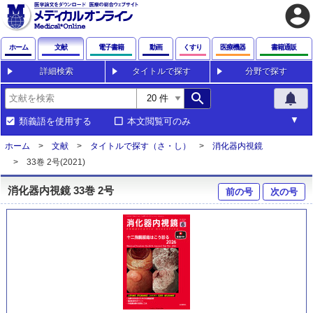
account_circle
ホーム
文献
電子書籍
動画
くすり
医療機器
書籍通販
詳細検索
タイトルで探す
分野で探す
search
notifications
類義語を使用する
本文閲覧可のみ
ホーム
文献
タイトルで探す（さ・し）
消化器内視鏡
33巻 2号(2021)
消化器内視鏡 33巻 2号
前の号
次の号