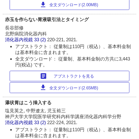
download
全文ダウンロード(2.00MB)
赤玉を作らない胃液吸引法とタイミング
長谷部修
北野病院消化器内科
消化器内視鏡
33 (2)
220-221, 2021.
アブストラクト： 従量制は110円（税込）、基本料金制
は基本料金に含まれます。
全文ダウンロード： 従量制、基本料金制の方共に3,443
円(税込) です。
article
アブストラクトを見る
download
全文ダウンロード(2.65MB)
瀑状胃はこう挿入する
塩見英之, 中野遼太, 児玉裕三
神戸大学大学院医学研究科内科学講座消化器内科学分野
消化器内視鏡
33 (2)
222-224, 2021.
アブストラクト： 従量制は110円（税込）、基本料金制
は基本料金に含まれます。