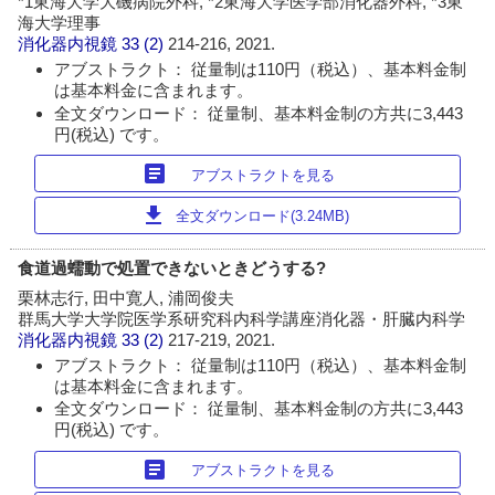
*1東海大学大磯病院外科, *2東海大学医学部消化器外科, *3東
海大学理事
消化器内視鏡
33 (2)
214-216, 2021.
アブストラクト： 従量制は110円（税込）、基本料金制
は基本料金に含まれます。
全文ダウンロード： 従量制、基本料金制の方共に3,443
円(税込) です。
article
アブストラクトを見る
download
全文ダウンロード(3.24MB)
食道過蠕動で処置できないときどうする?
栗林志行, 田中寛人, 浦岡俊夫
群馬大学大学院医学系研究科内科学講座消化器・肝臓内科学
消化器内視鏡
33 (2)
217-219, 2021.
アブストラクト： 従量制は110円（税込）、基本料金制
は基本料金に含まれます。
全文ダウンロード： 従量制、基本料金制の方共に3,443
円(税込) です。
article
アブストラクトを見る