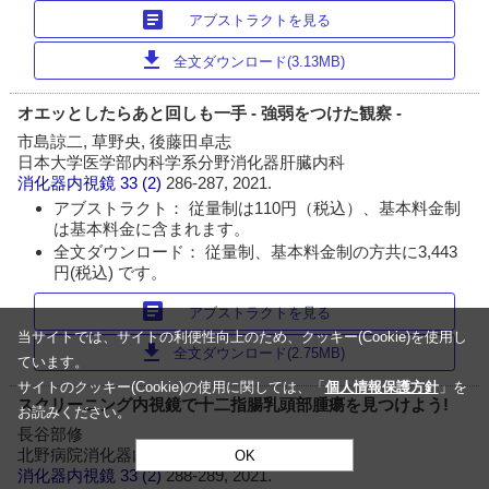
article
アブストラクトを見る
download
全文ダウンロード(3.13MB)
オエッとしたらあと回しも一手 - 強弱をつけた観察 -
市島諒二, 草野央, 後藤田卓志
日本大学医学部内科学系分野消化器肝臓内科
消化器内視鏡
33 (2)
286-287, 2021.
アブストラクト： 従量制は110円（税込）、基本料金制
は基本料金に含まれます。
全文ダウンロード： 従量制、基本料金制の方共に3,443
円(税込) です。
article
アブストラクトを見る
当サイトでは、サイトの利便性向上のため、クッキー(Cookie)を使用し
download
全文ダウンロード(2.75MB)
ています。
サイトのクッキー(Cookie)の使用に関しては、「
個人情報保護方針
」を
スクリーニング内視鏡で十二指腸乳頭部腫瘍を見つけよう!
お読みください。
長谷部修
北野病院消化器内科
OK
消化器内視鏡
33 (2)
288-289, 2021.