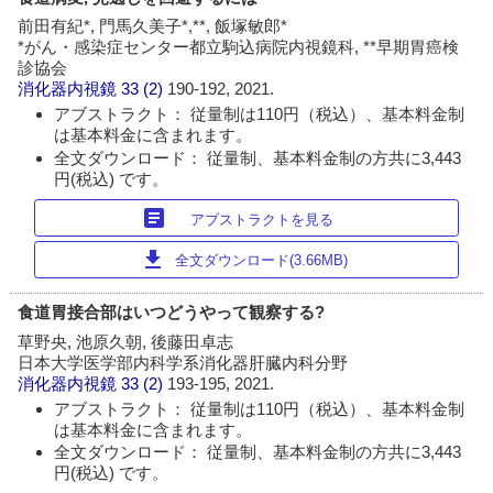
前田有紀*, 門馬久美子*,**, 飯塚敏郎*
*がん・感染症センター都立駒込病院内視鏡科, **早期胃癌検
診協会
消化器内視鏡
33 (2)
190-192, 2021.
アブストラクト： 従量制は110円（税込）、基本料金制
は基本料金に含まれます。
全文ダウンロード： 従量制、基本料金制の方共に3,443
円(税込) です。
article
アブストラクトを見る
download
全文ダウンロード(3.66MB)
食道胃接合部はいつどうやって観察する?
草野央, 池原久朝, 後藤田卓志
日本大学医学部内科学系消化器肝臓内科分野
消化器内視鏡
33 (2)
193-195, 2021.
アブストラクト： 従量制は110円（税込）、基本料金制
は基本料金に含まれます。
全文ダウンロード： 従量制、基本料金制の方共に3,443
円(税込) です。