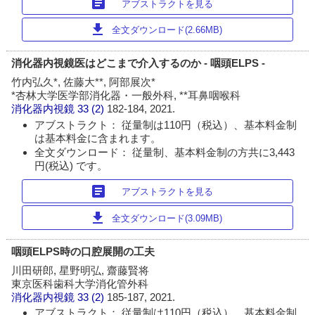
article
アブストラクトを見る
download
全文ダウンロード(2.66MB)
消化器内視鏡医はどこまで介入するのか - 咽頭ELPS -
竹内弘久*, 佐藤大**, 阿部展次*
*杏林大学医学部消化器・一般外科, **耳鼻咽喉科
消化器内視鏡
33 (2)
182-184, 2021.
アブストラクト： 従量制は110円（税込）、基本料金制
は基本料金に含まれます。
全文ダウンロード： 従量制、基本料金制の方共に3,443
円(税込) です。
article
アブストラクトを見る
download
全文ダウンロード(3.09MB)
咽頭ELPS時の口腔展開の工夫
川田研郎, 星野明弘, 齋藤賢将
東京医科歯科大学消化管外科
消化器内視鏡
33 (2)
185-187, 2021.
アブストラクト： 従量制は110円（税込）、基本料金制