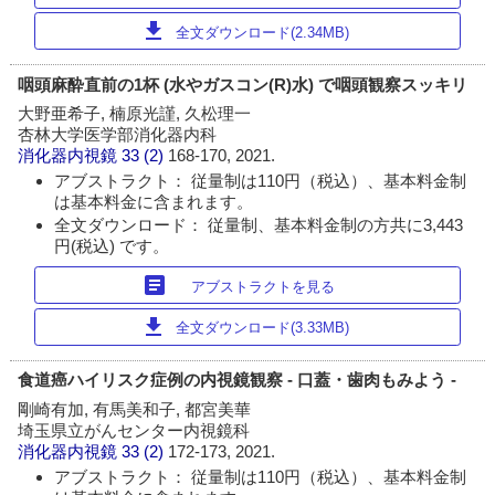
download
全文ダウンロード(2.34MB)
咽頭麻酔直前の1杯 (水やガスコン(R)水) で咽頭観察スッキリ
大野亜希子, 楠原光謹, 久松理一
杏林大学医学部消化器内科
消化器内視鏡
33 (2)
168-170, 2021.
アブストラクト： 従量制は110円（税込）、基本料金制
は基本料金に含まれます。
全文ダウンロード： 従量制、基本料金制の方共に3,443
円(税込) です。
article
アブストラクトを見る
download
全文ダウンロード(3.33MB)
食道癌ハイリスク症例の内視鏡観察 - 口蓋・歯肉もみよう -
剛崎有加, 有馬美和子, 都宮美華
埼玉県立がんセンター内視鏡科
消化器内視鏡
33 (2)
172-173, 2021.
アブストラクト： 従量制は110円（税込）、基本料金制