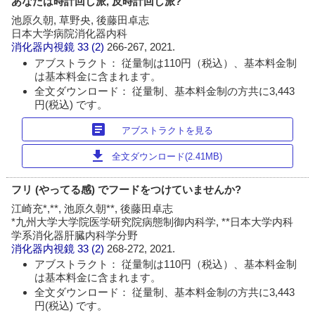
あなたは時計回し派, 反時計回し派?
池原久朝, 草野央, 後藤田卓志
日本大学病院消化器内科
消化器内視鏡
33 (2)
266-267, 2021.
アブストラクト： 従量制は110円（税込）、基本料金制
は基本料金に含まれます。
全文ダウンロード： 従量制、基本料金制の方共に3,443
円(税込) です。
article
アブストラクトを見る
download
全文ダウンロード(2.41MB)
フリ (やってる感) でフードをつけていませんか?
江崎充*,**, 池原久朝**, 後藤田卓志
*九州大学大学院医学研究院病態制御内科学, **日本大学内科
学系消化器肝臓内科学分野
消化器内視鏡
33 (2)
268-272, 2021.
アブストラクト： 従量制は110円（税込）、基本料金制
は基本料金に含まれます。
全文ダウンロード： 従量制、基本料金制の方共に3,443
円(税込) です。