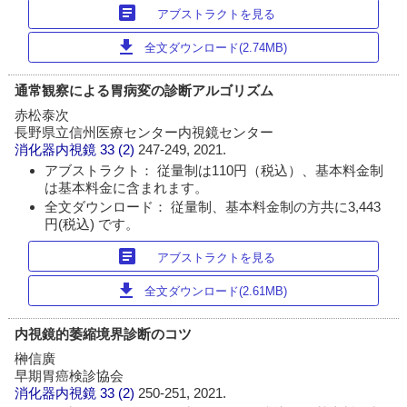
article
アブストラクトを見る
download
全文ダウンロード(2.74MB)
通常観察による胃病変の診断アルゴリズム
赤松泰次
長野県立信州医療センター内視鏡センター
消化器内視鏡
33 (2)
247-249, 2021.
アブストラクト： 従量制は110円（税込）、基本料金制
は基本料金に含まれます。
全文ダウンロード： 従量制、基本料金制の方共に3,443
円(税込) です。
article
アブストラクトを見る
download
全文ダウンロード(2.61MB)
内視鏡的萎縮境界診断のコツ
榊信廣
早期胃癌検診協会
消化器内視鏡
33 (2)
250-251, 2021.