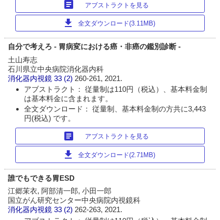
article
アブストラクトを見る
download
全文ダウンロード(3.11MB)
自分で考えろ - 胃病変における癌・非癌の鑑別診断 -
土山寿志
石川県立中央病院消化器内科
消化器内視鏡
33 (2)
260-261, 2021.
アブストラクト： 従量制は110円（税込）、基本料金制
は基本料金に含まれます。
全文ダウンロード： 従量制、基本料金制の方共に3,443
円(税込) です。
article
アブストラクトを見る
download
全文ダウンロード(2.71MB)
誰でもできる胃ESD
江郷茉衣, 阿部清一郎, 小田一郎
国立がん研究センター中央病院内視鏡科
消化器内視鏡
33 (2)
262-263, 2021.