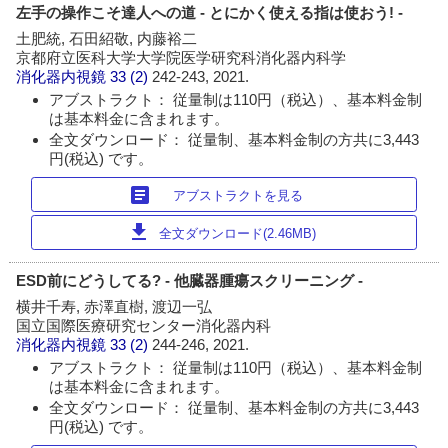
左手の操作こそ達人への道 - とにかく使える指は使おう! -
土肥統, 石田紹敬, 内藤裕二
京都府立医科大学大学院医学研究科消化器内科学
消化器内視鏡
33 (2)
242-243, 2021.
アブストラクト： 従量制は110円（税込）、基本料金制
は基本料金に含まれます。
全文ダウンロード： 従量制、基本料金制の方共に3,443
円(税込) です。
article
アブストラクトを見る
download
全文ダウンロード(2.46MB)
ESD前にどうしてる? - 他臓器腫瘍スクリーニング -
横井千寿, 赤澤直樹, 渡辺一弘
国立国際医療研究センター消化器内科
消化器内視鏡
33 (2)
244-246, 2021.
アブストラクト： 従量制は110円（税込）、基本料金制
は基本料金に含まれます。
全文ダウンロード： 従量制、基本料金制の方共に3,443
円(税込) です。