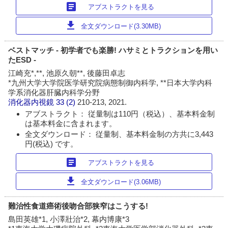
article
アブストラクトを見る
download
全文ダウンロード(3.30MB)
ベストマッチ - 初学者でも楽勝! ハサミとトラクションを用い
たESD -
江崎充*,**, 池原久朝**, 後藤田卓志
*九州大学大学院医学研究院病態制御内科学, **日本大学内科
学系消化器肝臓内科学分野
消化器内視鏡
33 (2)
210-213, 2021.
アブストラクト： 従量制は110円（税込）、基本料金制
は基本料金に含まれます。
全文ダウンロード： 従量制、基本料金制の方共に3,443
円(税込) です。
article
アブストラクトを見る
download
全文ダウンロード(3.06MB)
難治性食道癌術後吻合部狭窄はこうする!
島田英雄*1, 小澤壯治*2, 幕内博康*3