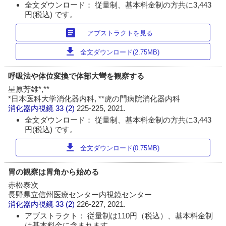
全文ダウンロード： 従量制、基本料金制の方共に3,443
円(税込) です。
article
アブストラクトを見る
download
全文ダウンロード(2.75MB)
呼吸法や体位変換で体部大彎を観察する
星原芳雄*,**
*日本医科大学消化器内科, **虎の門病院消化器内科
消化器内視鏡
33 (2)
225-225, 2021.
全文ダウンロード： 従量制、基本料金制の方共に3,443
円(税込) です。
download
全文ダウンロード(0.75MB)
胃の観察は胃角から始める
赤松泰次
長野県立信州医療センター内視鏡センター
消化器内視鏡
33 (2)
226-227, 2021.
アブストラクト： 従量制は110円（税込）、基本料金制
は基本料金に含まれます。