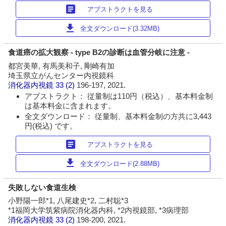
article
アブストラクトを見る
download
全文ダウンロード(3.32MB)
食道癌の拡大観察 - type B2の診断は血管分岐に注意 -
都宮美華, 有馬美和子, 剛崎有加
埼玉県立がんセンター内視鏡科
消化器内視鏡
33 (2)
196-197, 2021.
アブストラクト： 従量制は110円（税込）、基本料金制
は基本料金に含まれます。
全文ダウンロード： 従量制、基本料金制の方共に3,443
円(税込) です。
article
アブストラクトを見る
download
全文ダウンロード(2.88MB)
失敗しない食道生検
小野陽一郎*1, 八尾建史*2, 二村聡*3
*1福岡大学筑紫病院消化器内科, *2内視鏡部, *3病理部
消化器内視鏡
33 (2)
198-200, 2021.