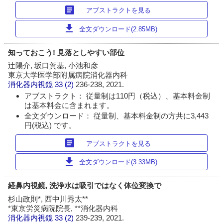
article
アブストラクトを見る
download
全文ダウンロード(2.85MB)
知っておこう! 見落としやすい部位
辻陽介, 坂口賀基, 小池和彦
東京大学医学部附属病院消化器内科
消化器内視鏡
33 (2)
236-238, 2021.
アブストラクト： 従量制は110円（税込）、基本料金制
は基本料金に含まれます。
全文ダウンロード： 従量制、基本料金制の方共に3,443
円(税込) です。
article
アブストラクトを見る
download
全文ダウンロード(3.33MB)
経鼻内視鏡, 洗浄水は吸引ではなく体位変換で
杉山政則*, 西中川秀太**
*東京労災病院院長, **消化器内科
消化器内視鏡
33 (2)
239-239, 2021.