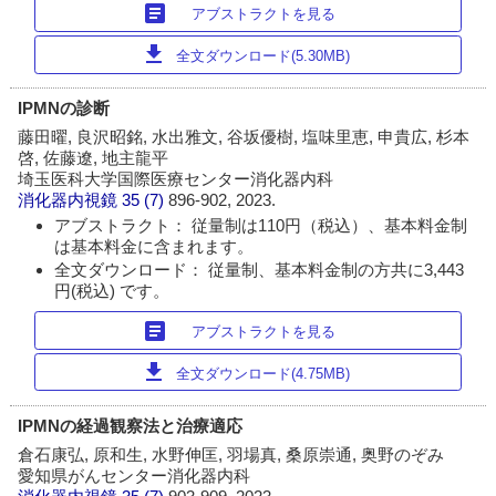
article
アブストラクトを見る
download
全文ダウンロード(5.30MB)
IPMNの診断
藤田曜, 良沢昭銘, 水出雅文, 谷坂優樹, 塩味里恵, 申貴広, 杉本
啓, 佐藤遼, 地主龍平
埼玉医科大学国際医療センター消化器内科
消化器内視鏡
35 (7)
896-902, 2023.
アブストラクト： 従量制は110円（税込）、基本料金制
は基本料金に含まれます。
全文ダウンロード： 従量制、基本料金制の方共に3,443
円(税込) です。
article
アブストラクトを見る
download
全文ダウンロード(4.75MB)
IPMNの経過観察法と治療適応
倉石康弘, 原和生, 水野伸匡, 羽場真, 桑原崇通, 奥野のぞみ
愛知県がんセンター消化器内科