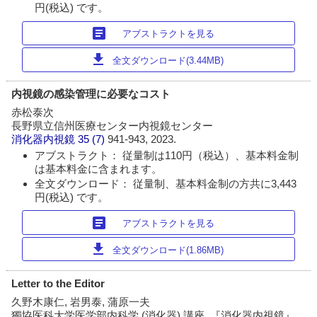
円(税込) です。
article
アブストラクトを見る
download
全文ダウンロード(3.44MB)
内視鏡の感染管理に必要なコスト
赤松泰次
長野県立信州医療センター内視鏡センター
消化器内視鏡
35 (7)
941-943, 2023.
アブストラクト： 従量制は110円（税込）、基本料金制
は基本料金に含まれます。
全文ダウンロード： 従量制、基本料金制の方共に3,443
円(税込) です。
article
アブストラクトを見る
download
全文ダウンロード(1.86MB)
Letter to the Editor
久野木康仁, 岩男泰, 蒲原一夫
獨協医科大学医学部内科学 (消化器) 講座, 『消化器内視鏡』