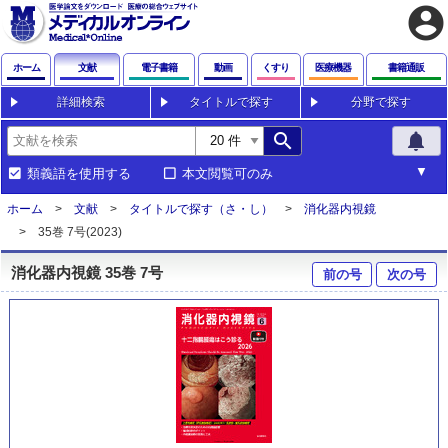
account_circle
ホーム
文献
電子書籍
動画
くすり
医療機器
書籍通販
詳細検索
タイトルで探す
分野で探す
search
notifications
類義語を使用する
本文閲覧可のみ
ホーム
文献
タイトルで探す（さ・し）
消化器内視鏡
35巻 7号(2023)
消化器内視鏡 35巻 7号
前の号
次の号