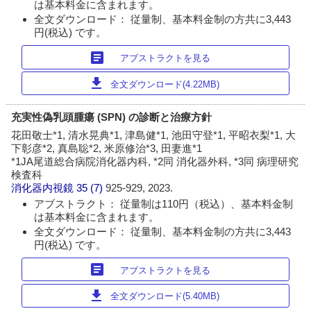
は基本料金に含まれます。
全文ダウンロード： 従量制、基本料金制の方共に3,443
円(税込) です。
article
アブストラクトを見る
download
全文ダウンロード(4.22MB)
充実性偽乳頭腫瘍 (SPN) の診断と治療方針
花田敬士*1, 清水晃典*1, 津島健*1, 池田守登*1, 平昭衣梨*1, 大
下彰彦*2, 真島聡*2, 米原修治*3, 田妻進*1
*1JA尾道総合病院消化器内科, *2同 消化器外科, *3同 病理研究
検査科
消化器内視鏡
35 (7)
925-929, 2023.
アブストラクト： 従量制は110円（税込）、基本料金制
は基本料金に含まれます。
全文ダウンロード： 従量制、基本料金制の方共に3,443
円(税込) です。
article
アブストラクトを見る
download
全文ダウンロード(5.40MB)