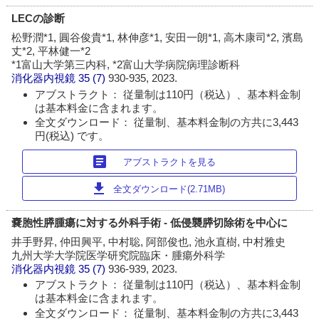
LECの診断
松野潤*1, 圓谷俊貴*1, 林伸彦*1, 安田一朗*1, 高木康司*2, 濱島
丈*2, 平林健一*2
*1富山大学第三内科, *2富山大学病院病理診断科
消化器内視鏡
35 (7)
930-935, 2023.
アブストラクト： 従量制は110円（税込）、基本料金制
は基本料金に含まれます。
全文ダウンロード： 従量制、基本料金制の方共に3,443
円(税込) です。
article
アブストラクトを見る
download
全文ダウンロード(2.71MB)
嚢胞性膵腫瘍に対する外科手術 - 低侵襲膵切除術を中心に
井手野昇, 仲田興平, 中村聡, 阿部俊也, 池永直樹, 中村雅史
九州大学大学院医学研究院臨床・腫瘍外科学
消化器内視鏡
35 (7)
936-939, 2023.
アブストラクト： 従量制は110円（税込）、基本料金制
は基本料金に含まれます。
全文ダウンロード： 従量制、基本料金制の方共に3,443