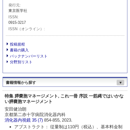
発行元
東京医学社
ISSN
0915-3217
ISSN（オンライン）
投稿規程
書籍の購入
バックナンバーリスト
分野別リスト
書籍情報から探す
▼
特集 膵嚢胞マネージメント, これ一冊 序説 一筋縄ではいかな
い膵嚢胞マネージメント
安田健治朗
京都第二赤十字病院消化器内科
消化器内視鏡
35 (7)
854-855, 2023.
アブストラクト： 従量制は110円（税込）、基本料金制