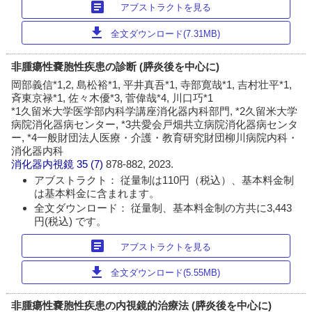
article
アブストラクトを見る
download
全文ダウンロード(7.31MB)
非腫瘍性嚢胞性疾患の診断 (膵炎後を中心に)
岡部義信*1,2, 島松裕*1, 平井真吾*1, 寺部寛哉*1, 吉村壮平*1,
斉東京禄*1, 佐々木優*3, 菅偉哉*4, 川口巧*1
*1久留米大学医学部内科学講座消化器内科部門, *2久留米大学
病院消化器病センター, *3共愛会戸畑共立病院消化器病センタ
ー, *4一般財団法人医療・介護・教育研究財団柳川病院内科・
消化器内科
消化器内視鏡
35 (7)
878-882, 2023.
アブストラクト： 従量制は110円（税込）、基本料金制
は基本料金に含まれます。
全文ダウンロード： 従量制、基本料金制の方共に3,443
円(税込) です。
article
アブストラクトを見る
download
全文ダウンロード(5.55MB)
非腫瘍性嚢胞性疾患の内視鏡的治療法 (膵炎後を中心に)