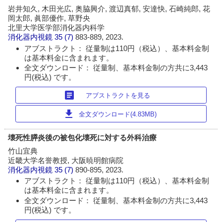
岩井知久, 木田光広, 奥脇興介, 渡辺真郁, 安達快, 石崎純郎, 花
岡太郎, 眞部優作, 草野央
北里大学医学部消化器内科学
消化器内視鏡
35 (7)
883-889, 2023.
アブストラクト： 従量制は110円（税込）、基本料金制
は基本料金に含まれます。
全文ダウンロード： 従量制、基本料金制の方共に3,443
円(税込) です。
article
アブストラクトを見る
download
全文ダウンロード(4.83MB)
壊死性膵炎後の被包化壊死に対する外科治療
竹山宜典
近畿大学名誉教授, 大阪暁明館病院
消化器内視鏡
35 (7)
890-895, 2023.
アブストラクト： 従量制は110円（税込）、基本料金制
は基本料金に含まれます。
全文ダウンロード： 従量制、基本料金制の方共に3,443
円(税込) です。