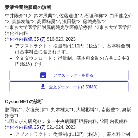
漿液性嚢胞腫瘍の診断
中井陽介*1,2, 鈴木辰典*2, 佐藤達也*2, 石垣和祥*2, 白田龍之介
*2, 斎藤友隆*2, 高原楠昊*2, 濱田毅*2, 藤城光弘*2
*1東京大学医学部附属病院光学医療診療部, *2東京大学医学部
消化器内科
消化器内視鏡
35 (7)
916-920, 2023.
アブストラクト： 従量制は110円（税込）、基本料金制
は基本料金に含まれます。
全文ダウンロード： 従量制、基本料金制の方共に3,443
円(税込) です。
article
アブストラクトを見る
download
全文ダウンロード(3.53MB)
Cystic NETの診断
肱岡範*1, 永塩美邦*1, 丸木雄太*1, 大場彬博*1, 斎藤豊*2, 奥坂
拓志*1
*1国立がん研究センター中央病院肝胆膵内科, *2同 内視鏡科
消化器内視鏡
35 (7)
921-924, 2023.
アブストラクト： 従量制は110円（税込）、基本料金制