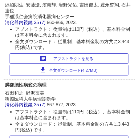
潟沼朗生, 安藤遼, 濱憲輝, 岩野光佑, 吉田健太, 豊永啓翔, 石井
達也
手稲渓仁会病院消化器病センター
消化器内視鏡
35 (7)
860-866, 2023.
アブストラクト： 従量制は110円（税込）、基本料金制
は基本料金に含まれます。
全文ダウンロード： 従量制、基本料金制の方共に3,443
円(税込) です。
article
アブストラクトを見る
download
全文ダウンロード(4.27MB)
膵嚢胞性病変の病理
石田和之, 野沢友美
獨協医科大学病理診断学
消化器内視鏡
35 (7)
867-877, 2023.
アブストラクト： 従量制は110円（税込）、基本料金制
は基本料金に含まれます。
全文ダウンロード： 従量制、基本料金制の方共に3,443
円(税込) です。