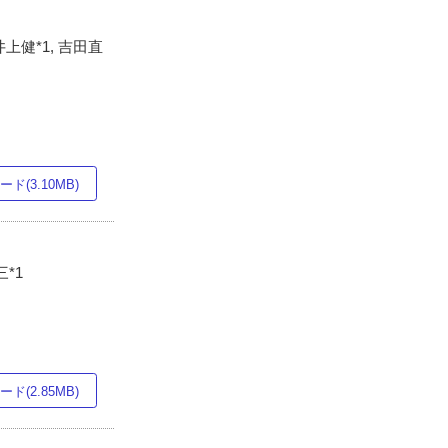
 井上健*1, 吉田直
ド(3.10MB)
三*1
ド(2.85MB)