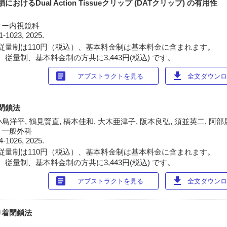
おけるDual Action Tissueクリップ (DATクリップ) の有用性
ター内視鏡科
1-1023, 2025.
従量制は110円（税込）、基本料金制は基本料金に含まれます。
従量制、基本料金制の方共に3,443円(税込) です。
article
download
アブストラクトを見る
全文ダウンロー
化閉鎖法
小島洋平, 鶴見賢直, 橋本佳和, 大木亜津子, 阪本良弘, 須並英二, 阿
・一般外科
4-1026, 2025.
従量制は110円（税込）、基本料金制は基本料金に含まれます。
従量制、基本料金制の方共に3,443円(税込) です。
article
download
アブストラクトを見る
全文ダウンロー
巾着閉鎖法