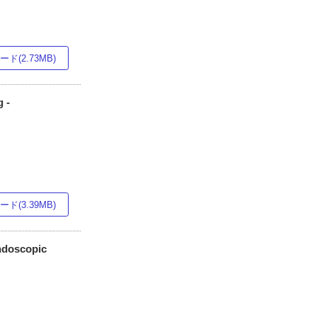
ド(2.73MB)
 -
ド(3.39MB)
scopic