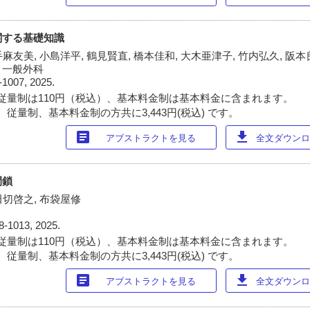
関する基礎知識
手麻友美, 小島洋平, 鶴見賢直, 橋本佳和, 大木亜津子, 竹内弘久, 阪本
・一般外科
-1007, 2025.
従量制は110円（税込）、基本料金制は基本料金に含まれます。
従量制、基本料金制の方共に3,443円(税込) です。
article
download
アブストラクトを見る
全文ダウンロー
閉鎖
田切啓之, 布袋屋修
8-1013, 2025.
従量制は110円（税込）、基本料金制は基本料金に含まれます。
従量制、基本料金制の方共に3,443円(税込) です。
article
download
アブストラクトを見る
全文ダウンロー