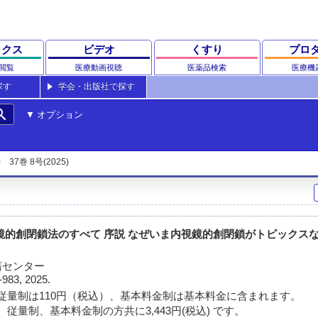
ックス
ビデオ
くすり
プロ
閲覧
医療動画視聴
医薬品検索
医療機
探す
学会・出版社で探す
rch
オプション
37巻 8号(2025)
鏡的創閉鎖法のすべて 序説 なぜいま内視鏡的創閉鎖がトピックス
瘍センター
-983, 2025.
従量制は110円（税込）、基本料金制は基本料金に含まれます。
従量制、基本料金制の方共に3,443円(税込) です。