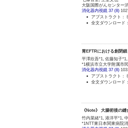
大阪国際がんセンター
消化器内視鏡
37 (8)
102
アブストラクト： 
全文ダウンロード： 
胃EFTRにおける創閉鎖 -
平澤欣吾*1, 佐藤知子*1,
*1横浜市立大学附属市民
消化器内視鏡
37 (8)
103
アブストラクト： 
全文ダウンロード： 
《Note》 大腸術後の
竹内菜緒*1, 港洋平*1, 
*1NTT東日本関東病院消