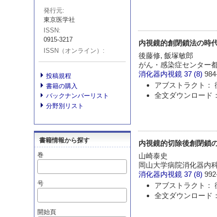
発行元
東京医学社
ISSN
0915-3217
内視鏡的創閉鎖法の時
ISSN（オンライン）
後藤修, 飯塚敏郎
がん・感染症センター
消化器内視鏡
37 (8)
984
投稿規程
アブストラクト： 
書籍の購入
全文ダウンロード： 
バックナンバーリスト
分野別リスト
書籍情報から探す
内視鏡的切除後創閉鎖
巻
山崎泰史
岡山大学病院消化器内
消化器内視鏡
37 (8)
992
号
アブストラクト： 
全文ダウンロード： 
開始頁