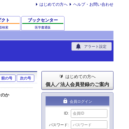
はじめての方へ
ヘルプ・お問い合わせ
ダクト
ブックセンター
器検索
医学書通販
notifications
アラート設定
はじめての方へ
前の号
次の号
個人／法人会員登録のご案内
なのか
lock
会員ログイン
ID
パスワード