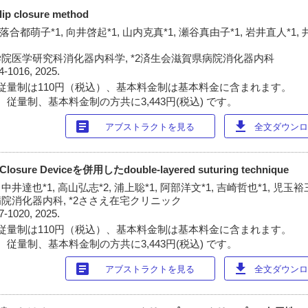
ip closure method
, 落合都萌子*1, 向井啓起*1, 山内克真*1, 瀬谷真由子*1, 岩井直人*1,
学院医学研究科消化器内科学, *2済生会滋賀県病院消化器内科
4-1016, 2025.
従量制は110円（税込）、基本料金制は基本料金に含まれます。
従量制、基本料金制の方共に3,443円(税込) です。
article
download
アブストラクトを見る
全文ダウンロー
losure Deviceを併用したdouble-layered suturing technique
 中井達也*1, 高山弘志*2, 浦上聡*1, 阿部洋文*1, 吉崎哲也*1, 児玉裕
院消化器内科, *2ささえ在宅クリニック
7-1020, 2025.
従量制は110円（税込）、基本料金制は基本料金に含まれます。
従量制、基本料金制の方共に3,443円(税込) です。
article
download
アブストラクトを見る
全文ダウンロー