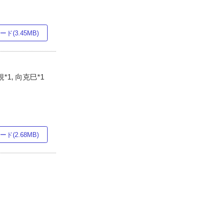
ド(3.45MB)
*1, 向克巳*1
ド(2.68MB)