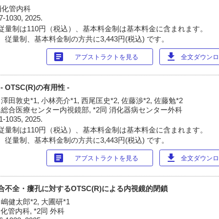
消化管内科
7-1030, 2025.
従量制は110円（税込）、基本料金制は基本料金に含まれます。
従量制、基本料金制の方共に3,443円(税込) です。
article
download
アブストラクトを見る
全文ダウンロー
 OTSC(R)の有用性 -
 澤田敦史*1, 小林亮介*1, 西尾匡史*2, 佐藤渉*2, 佐藤勉*2
総合医療センター内視鏡部, *2同 消化器病センター外科
1-1035, 2025.
従量制は110円（税込）、基本料金制は基本料金に含まれます。
従量制、基本料金制の方共に3,443円(税込) です。
article
download
アブストラクトを見る
全文ダウンロー
縫合不全・瘻孔に対するOTSC(R)による内視鏡的閉鎖
中嶋健太郎*2, 大圃研*1
化管内科, *2同 外科