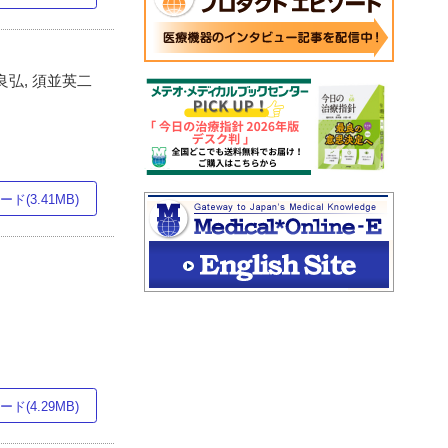
良弘, 須並英二
ド(3.41MB)
ド(4.29MB)