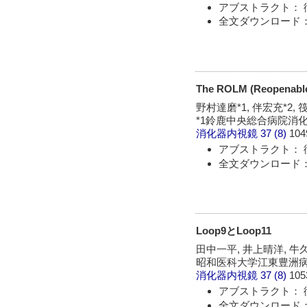
アブストラクト： 
全文ダウンロード： 
The ROLM (Reopenable-
野村達磨*1, 伴宏充*2, 
*1鈴鹿中央総合病院消
消化器内視鏡
37 (8)
104
アブストラクト： 
全文ダウンロード： 
Loop9とLoop11
田中一平, 井上晴洋, 牛
昭和医科大学江東豊洲
消化器内視鏡
37 (8)
105
アブストラクト： 
全文ダウンロード： 