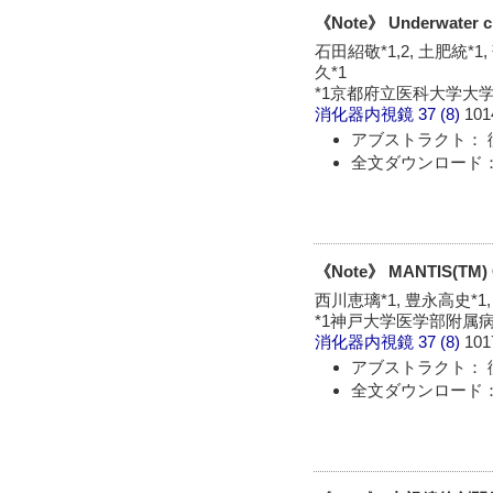
《Note》 Underwater cl
石田紹敬*1,2, 土肥統*1
久*1
*1京都府立医科大学大
消化器内視鏡
37 (8)
101
アブストラクト： 
全文ダウンロード： 
《Note》 MANTIS(TM) C
西川恵璃*1, 豊永高史*1,
*1神戸大学医学部附属病
消化器内視鏡
37 (8)
101
アブストラクト： 
全文ダウンロード： 