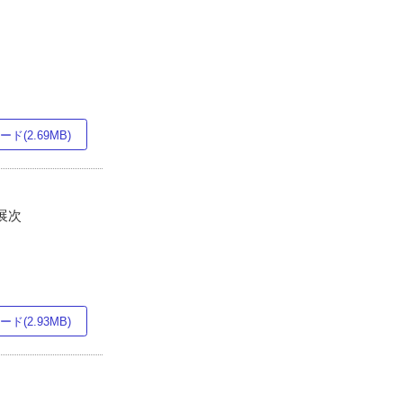
ド(2.69MB)
部展次
ド(2.93MB)