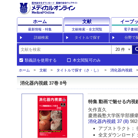
ホーム
文献
イーブ
最新情報・特集
文献検索・全文閲覧
電子書籍
詳細検索
タイトルで探す
分野で
sea
類義語を使用する
本文閲覧可のみ
ホーム
文献
タイトルで探す（さ・し）
消化器内視鏡
消化器内視鏡 37巻 8号
特集 動画で魅せる内視
矢作直久
慶應義塾大学医学部腫
消化器内視鏡
37 (8)
982
アブストラクト： 
全文ダウンロード： 