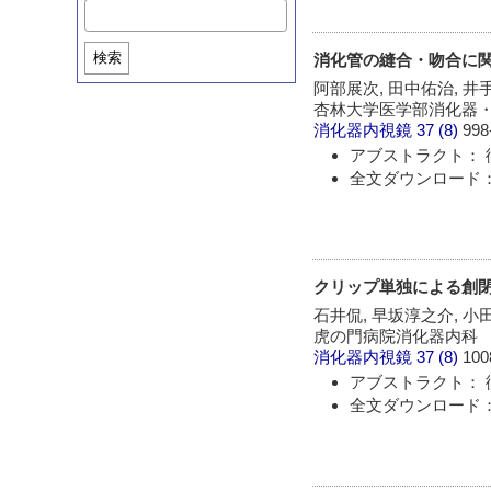
検索
消化管の縫合・吻合に
阿部展次, 田中佑治, 井
杏林大学医学部消化器
消化器内視鏡
37 (8)
998
アブストラクト： 
全文ダウンロード： 
クリップ単独による創
石井侃, 早坂淳之介, 小
虎の門病院消化器内科
消化器内視鏡
37 (8)
100
アブストラクト： 
全文ダウンロード： 