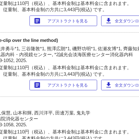
従量制は110円（税込）、基本料金制は基本料金に含まれます。
従量制、基本料金制の方共に3,443円(税込) です。
article
download
アブストラクトを見る
全文ダウンロー
clip over the line method)
筏井勇斗*1, 三谷隆敦*1, 熊澤広朗*1, 磯野功明*1, 佐瀬友博*1, 齊藤知規
化器内科・内視鏡センター, *2誠光会淡海医療センター消化器内科
9-1052, 2025.
従量制は110円（税込）、基本料金制は基本料金に含まれます。
従量制、基本料金制の方共に3,443円(税込) です。
article
download
アブストラクトを見る
全文ダウンロー
久保慧, 山本和輝, 西川洋平, 田邊万葉, 鬼丸学
病院消化器センター
3-1058, 2025.
従量制は110円（税込）、基本料金制は基本料金に含まれます。
従量制、基本料金制の方共に3,443円(税込) です。