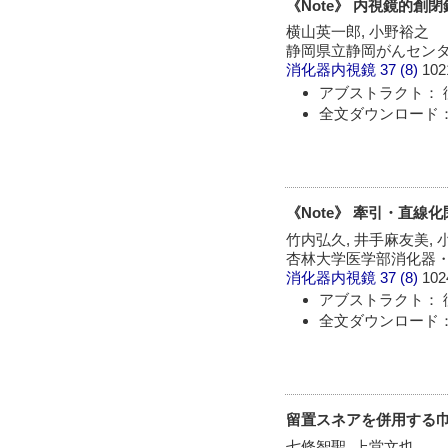
《Note》 内視鏡的創閉鎖に
横山英一郎, 小野裕之
静岡県立静岡がんセン
消化器内視鏡
37 (8)
102
アブストラクト： 
全文ダウンロード： 
《Note》 牽引・直線
竹内弘久, 井手麻友美, 
杏林大学医学部消化器
消化器内視鏡
37 (8)
102
アブストラクト： 
全文ダウンロード： 
留置スネアを併用する
七條智聖, 上堂文也