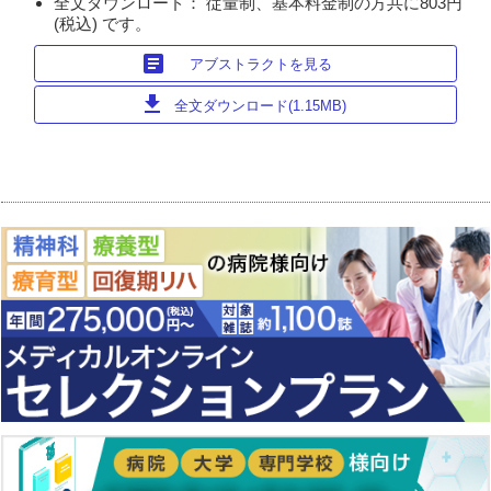
全文ダウンロード： 従量制、基本料金制の方共に803円
(税込) です。
article
アブストラクトを見る
download
全文ダウンロード(1.15MB)