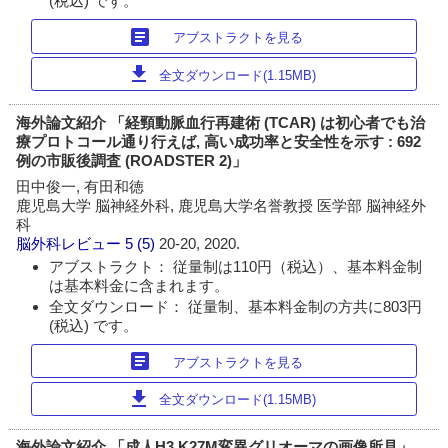
(税込) です。
article
アブストラクトを見る
download
全文ダウンロード(1.15MB)
海外論文紹介 「経頸動脈血行再建術 (TCAR) は初心者でも治
療プロトコール通り行えば, 高い成功率と安全性を示す : 692
例の市販後調査 (ROADSTER 2)」
田中俊一, 有田和徳
鹿児島大学 脳神経外科, 鹿児島大学名誉教授 医学部 脳神経外
科
脳外科レビュー
5 (5)
20-20, 2020.
アブストラクト： 従量制は110円（税込）、基本料金制
は基本料金に含まれます。
全文ダウンロード： 従量制、基本料金制の方共に803円
(税込) です。
article
アブストラクトを見る
download
全文ダウンロード(1.15MB)
海外論文紹介 「成人H3 K27M変異グリオーマの画像所見」