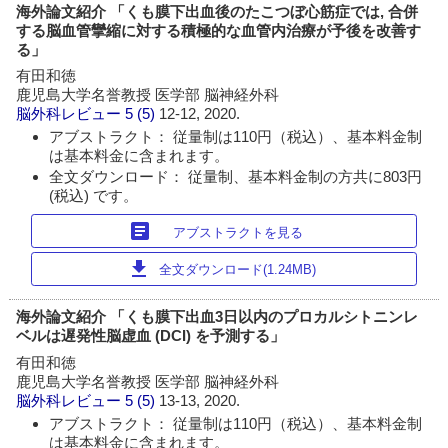
海外論文紹介 「くも膜下出血後のたこつぼ心筋症では, 合併
する脳血管攣縮に対する積極的な血管内治療が予後を改善す
る」
有田和徳
鹿児島大学名誉教授 医学部 脳神経外科
脳外科レビュー
5 (5)
12-12, 2020.
アブストラクト： 従量制は110円（税込）、基本料金制
は基本料金に含まれます。
全文ダウンロード： 従量制、基本料金制の方共に803円
(税込) です。
article
アブストラクトを見る
download
全文ダウンロード(1.24MB)
海外論文紹介 「くも膜下出血3日以内のプロカルシトニンレ
ベルは遅発性脳虚血 (DCI) を予測する」
有田和徳
鹿児島大学名誉教授 医学部 脳神経外科
脳外科レビュー
5 (5)
13-13, 2020.
アブストラクト： 従量制は110円（税込）、基本料金制
は基本料金に含まれます。