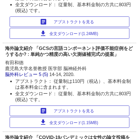
全文ダウンロード： 従量制、基本料金制の方共に803円
(税込) です。
article
アブストラクトを見る
download
全文ダウンロード(1.24MB)
海外論文紹介 「GCSの言語コンポーネント評価不能症例をど
うするか? : 単純かつ精度の高い欠測値補完式の提案」
有田和徳
鹿児島大学名誉教授 医学部 脳神経外科
脳外科レビュー
5 (5)
14-14, 2020.
アブストラクト： 従量制は110円（税込）、基本料金制
は基本料金に含まれます。
全文ダウンロード： 従量制、基本料金制の方共に803円
(税込) です。
article
アブストラクトを見る
download
全文ダウンロード(1.15MB)
海外論文紹介 「COVID-19パンデミックは女性の論文投稿を