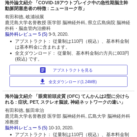
海外論文紹介 「COVID-19アウトブレイク中の急性期脳主幹
動脈閉塞患者の特徴 : ニューヨーク市」
有田和徳, 岐浦禎展
鹿児島大学名誉教授 医学部 脳神経外科, 県立広島病院 脳神経
外科・脳血管内治療科
脳外科レビュー
5 (5)
9-9, 2020.
アブストラクト： 従量制は110円（税込）、基本料金制
は基本料金に含まれます。
全文ダウンロード： 従量制、基本料金制の方共に803円
(税込) です。
article
アブストラクトを見る
download
全文ダウンロード(1.24MB)
海外論文紹介 「眼窩前頭皮質 (OFC) てんかんは2型に分けら
れる : 症状, PET, ステレオ脳波, 神経ネットワークの違い」
有田和徳, 飯田幸治
鹿児島大学名誉教授 医学部 脳神経外科, 広島大学 脳神経外科
准教授
脳外科レビュー
5 (5)
10-10, 2020.
アブストラクト： 従量制は110円（税込）、基本料金制