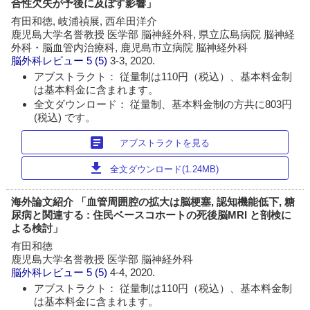
合性欠失が予後に及ぼす影響」
有田和徳, 岐浦禎展, 西牟田洋介
鹿児島大学名誉教授 医学部 脳神経外科, 県立広島病院 脳神経
外科・脳血管内治療科, 鹿児島市立病院 脳神経外科
脳外科レビュー
5 (5)
3-3, 2020.
アブストラクト： 従量制は110円（税込）、基本料金制
は基本料金に含まれます。
全文ダウンロード： 従量制、基本料金制の方共に803円
(税込) です。
article
アブストラクトを見る
download
全文ダウンロード(1.24MB)
海外論文紹介 「血管周囲腔の拡大は脳梗塞, 認知機能低下, 糖
尿病と関連する : 住民ベースコホートの死後脳MRI と剖検に
よる検討」
有田和徳
鹿児島大学名誉教授 医学部 脳神経外科
脳外科レビュー
5 (5)
4-4, 2020.
アブストラクト： 従量制は110円（税込）、基本料金制
は基本料金に含まれます。