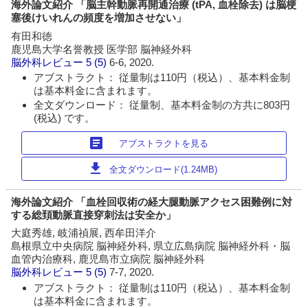
海外論文紹介 「脳主幹動脈再開通治療 (tPA, 血栓除去) は脳梗
塞後けいれんの頻度を増加させない」
有田和徳
鹿児島大学名誉教授 医学部 脳神経外科
脳外科レビュー
5 (5)
6-6, 2020.
アブストラクト： 従量制は110円（税込）、基本料金制
は基本料金に含まれます。
全文ダウンロード： 従量制、基本料金制の方共に803円
(税込) です。
article
アブストラクトを見る
download
全文ダウンロード(1.24MB)
海外論文紹介 「血栓回収術の経大腿動脈アクセス困難例に対
する総頚動脈直接穿刺法は安全か」
大庭秀雄, 岐浦禎展, 西牟田洋介
島根県立中央病院 脳神経外科, 県立広島病院 脳神経外科・脳
血管内治療科, 鹿児島市立病院 脳神経外科
脳外科レビュー
5 (5)
7-7, 2020.
アブストラクト： 従量制は110円（税込）、基本料金制
は基本料金に含まれます。