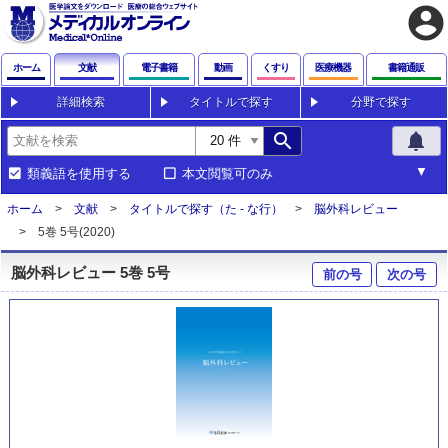
account_circle
ホーム
文献
電子書籍
動画
くすり
医療機器
書籍通販
詳細検索
タイトルで探す
分野で探す
search
notifications
類義語を使用する
本文閲覧可のみ
ホーム
文献
タイトルで探す（た - な行）
脳外科レビュー
5巻 5号(2020)
脳外科レビュー 5巻 5号
前の号
次の号