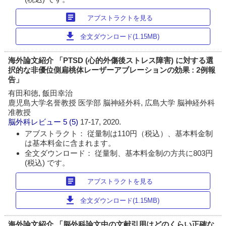
article
アブストラクトを見る
download
全文ダウンロード(1.15MB)
海外論文紹介 「PTSD (心的外傷後ストレス障害) に対する選
択的な非優位側扁桃体レーザーアブレーションの効果 : 2例報
告」
有田和徳, 飯田幸治
鹿児島大学名誉教授 医学部 脳神経外科, 広島大学 脳神経外科
准教授
脳外科レビュー
5 (5)
17-17, 2020.
アブストラクト： 従量制は110円（税込）、基本料金制
は基本料金に含まれます。
全文ダウンロード： 従量制、基本料金制の方共に803円
(税込) です。
article
アブストラクトを見る
download
全文ダウンロード(1.15MB)
海外論文紹介 「脳外科論文中の文献引用はどのくらい正確な