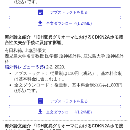
(税込) です。
article
アブストラクトを見る
download
全文ダウンロード(1.24MB)
海外論文紹介 「IDH変異グリオーマにおけるCDKN2Aホモ接
合性欠失が予後に及ぼす影響」
有田和徳, 比嘉那優太
鹿児島大学名誉教授 医学部 脳神経外科, 鹿児島大学 脳神経外
科
脳外科レビュー
5 (5)
2-2, 2020.
アブストラクト： 従量制は110円（税込）、基本料金制
は基本料金に含まれます。
全文ダウンロード： 従量制、基本料金制の方共に803円
(税込) です。
article
アブストラクトを見る
download
全文ダウンロード(1.24MB)
海外論文紹介 「IDH変異グリオーマにおけるCDKN2Aホモ接