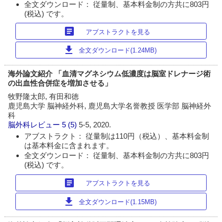
全文ダウンロード： 従量制、基本料金制の方共に803円
(税込) です。
article
アブストラクトを見る
download
全文ダウンロード(1.24MB)
海外論文紹介 「血清マグネシウム低濃度は脳室ドレナージ術
の出血性合併症を増加させる」
牧野隆太郎, 有田和徳
鹿児島大学 脳神経外科, 鹿児島大学名誉教授 医学部 脳神経外
科
脳外科レビュー
5 (5)
5-5, 2020.
アブストラクト： 従量制は110円（税込）、基本料金制
は基本料金に含まれます。
全文ダウンロード： 従量制、基本料金制の方共に803円
(税込) です。
article
アブストラクトを見る
download
全文ダウンロード(1.15MB)