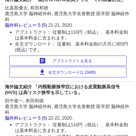
比嘉那優太, 有田和徳
鹿児島大学 脳神経外科, 鹿児島大学名誉教授 医学部 脳神経外
科
脳外科レビュー
5 (5)
21-21, 2020.
アブストラクト： 従量制は110円（税込）、基本料金制
は基本料金に含まれます。
全文ダウンロード： 従量制、基本料金制の方共に803円
(税込) です。
article
アブストラクトを見る
download
全文ダウンロード(1.15MB)
海外論文紹介 「内頸動脈狭窄症における皮質動脈高信号
(HVS) は高リスク狭窄を示している」
田中俊一, 有田和徳
鹿児島大学 脳神経外科, 鹿児島大学名誉教授 医学部 脳神経外
科
脳外科レビュー
5 (5)
22-22, 2020.
アブストラクト： 従量制は110円（税込）、基本料金制
は基本料金に含まれます。