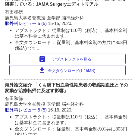
阻害している : JAMA Surgeryエディトリアル」
有田和徳
鹿児島大学名誉教授 医学部 脳神経外科
脳外科レビュー
5 (5)
15-15, 2020.
アブストラクト： 従量制は110円（税込）、基本料金制
は基本料金に含まれます。
全文ダウンロード： 従量制、基本料金制の方共に803円
(税込) です。
article
アブストラクトを見る
download
全文ダウンロード(1.15MB)
海外論文紹介 「くも膜下出血急性期患者の収縮期血圧とその
変動が治療転帰に及ぼす影響」
有田和徳
鹿児島大学名誉教授 医学部 脳神経外科
脳外科レビュー
5 (5)
16-16, 2020.
アブストラクト： 従量制は110円（税込）、基本料金制
は基本料金に含まれます。
全文ダウンロード： 従量制、基本料金制の方共に803円
(税込) です。