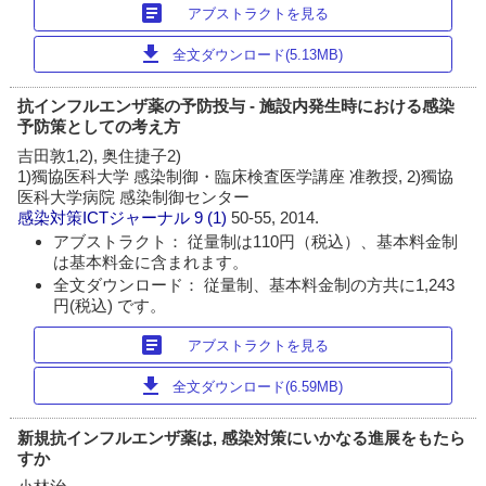
article
アブストラクトを見る
download
全文ダウンロード(5.13MB)
抗インフルエンザ薬の予防投与 - 施設内発生時における感染
予防策としての考え方
吉田敦1,2), 奥住捷子2)
1)獨協医科大学 感染制御・臨床検査医学講座 准教授, 2)獨協
医科大学病院 感染制御センター
感染対策ICTジャーナル
9 (1)
50-55, 2014.
アブストラクト： 従量制は110円（税込）、基本料金制
は基本料金に含まれます。
全文ダウンロード： 従量制、基本料金制の方共に1,243
円(税込) です。
article
アブストラクトを見る
download
全文ダウンロード(6.59MB)
新規抗インフルエンザ薬は, 感染対策にいかなる進展をもたら
すか