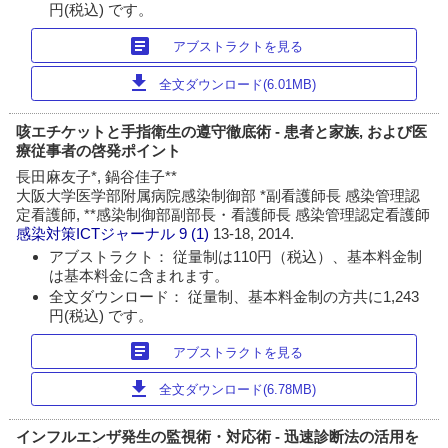
円(税込) です。
article
アブストラクトを見る
download
全文ダウンロード(6.01MB)
咳エチケットと手指衛生の遵守徹底術 - 患者と家族, および医
療従事者の啓発ポイント
長田麻友子*, 鍋谷佳子**
大阪大学医学部附属病院感染制御部 *副看護師長 感染管理認
定看護師, **感染制御部副部長・看護師長 感染管理認定看護師
感染対策ICTジャーナル
9 (1)
13-18, 2014.
アブストラクト： 従量制は110円（税込）、基本料金制
は基本料金に含まれます。
全文ダウンロード： 従量制、基本料金制の方共に1,243
円(税込) です。
article
アブストラクトを見る
download
全文ダウンロード(6.78MB)
インフルエンザ発生の監視術・対応術 - 迅速診断法の活用を