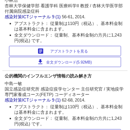
小林治
杏林大学保健学部 看護学科 医療科学II 教授 / 杏林大学医学部
付属病院感染症科
感染対策ICTジャーナル
9 (1)
56-61, 2014.
アブストラクト： 従量制は110円（税込）、基本料金制
は基本料金に含まれます。
全文ダウンロード： 従量制、基本料金制の方共に1,243
円(税込) です。
article
アブストラクトを見る
download
全文ダウンロード(5.92MB)
公的機関のインフルエンザ情報の読み解き方
中島一敏
国立感染症研究所 感染症疫学センター 主任研究官 / 実地疫学
専門家養成コース(FETP) コーディネーター
感染対策ICTジャーナル
9 (1)
62-68, 2014.
アブストラクト： 従量制は110円（税込）、基本料金制
は基本料金に含まれます。
全文ダウンロード： 従量制、基本料金制の方共に1,243
円(税込) です。