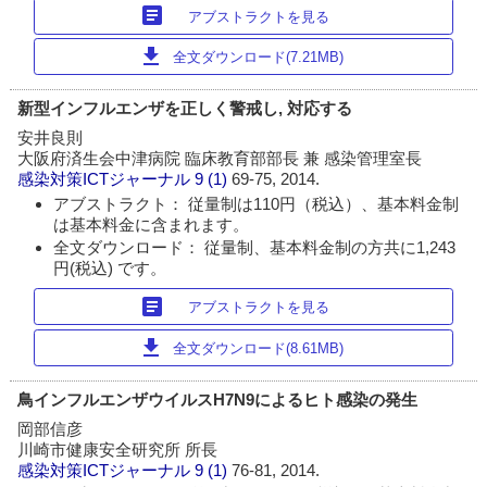
article
アブストラクトを見る
download
全文ダウンロード(7.21MB)
新型インフルエンザを正しく警戒し, 対応する
安井良則
大阪府済生会中津病院 臨床教育部部長 兼 感染管理室長
感染対策ICTジャーナル
9 (1)
69-75, 2014.
アブストラクト： 従量制は110円（税込）、基本料金制
は基本料金に含まれます。
全文ダウンロード： 従量制、基本料金制の方共に1,243
円(税込) です。
article
アブストラクトを見る
download
全文ダウンロード(8.61MB)
鳥インフルエンザウイルスH7N9によるヒト感染の発生
岡部信彦
川崎市健康安全研究所 所長
感染対策ICTジャーナル
9 (1)
76-81, 2014.