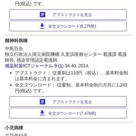
円(税込) です。
article
アブストラクトを見る
download
全文ダウンロード(8.27MB)
精神科病棟
中島百合
独立行政法人国立病院機構 久里浜医療センター 看護課 看護
師長, 感染管理認定看護師
感染対策ICTジャーナル
9 (1)
34-40, 2014.
アブストラクト： 従量制は110円（税込）、基本料金制
は基本料金に含まれます。
全文ダウンロード： 従量制、基本料金制の方共に1,243
円(税込) です。
article
アブストラクトを見る
download
全文ダウンロード(7.47MB)
小児病棟
立花亜紀子