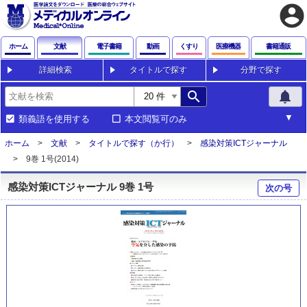
account_circle
ホーム
文献
電子書籍
動画
くすり
医療機器
書籍通販
詳細検索
タイトルで探す
分野で探す
search
notifications
類義語を使用する
本文閲覧可のみ
ホーム
文献
タイトルで探す（か行）
感染対策ICTジャーナル
9巻 1号(2014)
感染対策ICTジャーナル 9巻 1号
次の号