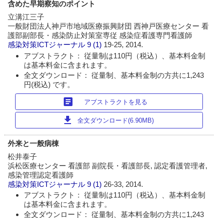
含めた早期察知のポイント
立溝江三子
一般財団法人神戸市地域医療振興財団 西神戸医療センター 看
護部副部長・感染防止対策室専従 感染症看護専門看護師
感染対策ICTジャーナル
9 (1)
19-25, 2014.
アブストラクト： 従量制は110円（税込）、基本料金制
は基本料金に含まれます。
全文ダウンロード： 従量制、基本料金制の方共に1,243
円(税込) です。
article
アブストラクトを見る
download
全文ダウンロード(6.90MB)
外来と一般病棟
松井泰子
浜松医療センター 看護部 副院長・看護部長, 認定看護管理者,
感染管理認定看護師
感染対策ICTジャーナル
9 (1)
26-33, 2014.
アブストラクト： 従量制は110円（税込）、基本料金制
は基本料金に含まれます。
全文ダウンロード： 従量制、基本料金制の方共に1,243