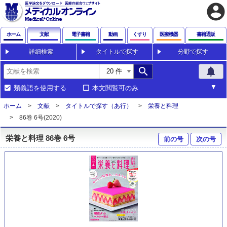
account_circle
ホーム
文献
電子書籍
動画
くすり
医療機器
書籍通販
詳細検索
タイトルで探す
分野で探す
search
notifications
類義語を使用する
本文閲覧可のみ
ホーム
文献
タイトルで探す（あ行）
栄養と料理
86巻 6号(2020)
栄養と料理 86巻 6号
前の号
次の号