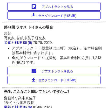
article
アブストラクトを見る
download
全文ダウンロード(2.63MB)
第41回 ラオス トイさんの場合
沙智
写真家, 伝統米菓子研究家
栄養と料理
86 (6)
78-79, 2020.
アブストラクト： 従量制は110円（税込）、基本料金制
は基本料金に含まれます。
全文ダウンロード： 従量制、基本料金制の方共に1,243
円(税込) です。
article
アブストラクトを見る
download
全文ダウンロード(2.96MB)
先生, こんなこと聞いてもいいですか…?
齋藤博*, 高木真佐子
*サイトウ歯科院長
栄養と料理
86 (6)
81-86, 2020.