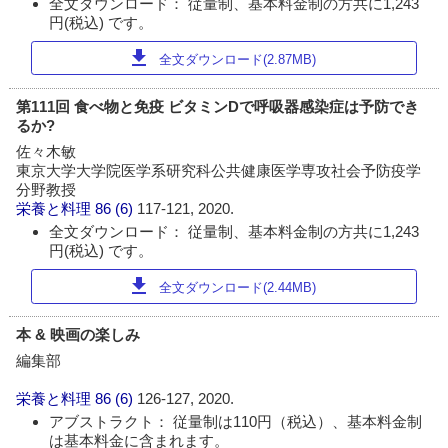
全文ダウンロード： 従量制、基本料金制の方共に1,243
円(税込) です。
download
全文ダウンロード(2.87MB)
第111回 食べ物と免疫 ビタミンDで呼吸器感染症は予防でき
るか?
佐々木敏
東京大学大学院医学系研究科公共健康医学専攻社会予防疫学
分野教授
栄養と料理
86 (6)
117-121, 2020.
全文ダウンロード： 従量制、基本料金制の方共に1,243
円(税込) です。
download
全文ダウンロード(2.44MB)
本 & 映画の楽しみ
編集部
栄養と料理
86 (6)
126-127, 2020.
アブストラクト： 従量制は110円（税込）、基本料金制
は基本料金に含まれます。