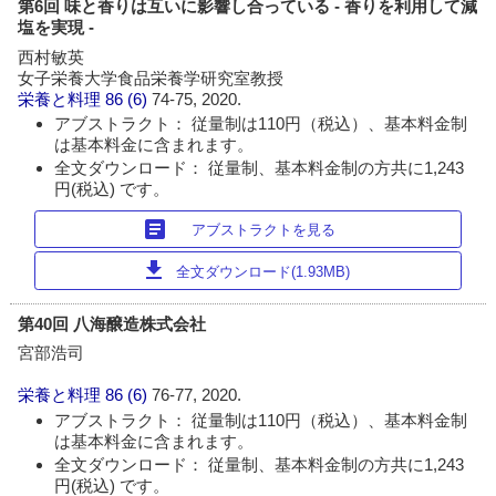
第6回 味と香りは互いに影響し合っている - 香りを利用して減
塩を実現 -
西村敏英
女子栄養大学食品栄養学研究室教授
栄養と料理
86 (6)
74-75, 2020.
アブストラクト： 従量制は110円（税込）、基本料金制
は基本料金に含まれます。
全文ダウンロード： 従量制、基本料金制の方共に1,243
円(税込) です。
article
アブストラクトを見る
download
全文ダウンロード(1.93MB)
第40回 八海醸造株式会社
宮部浩司
栄養と料理
86 (6)
76-77, 2020.
アブストラクト： 従量制は110円（税込）、基本料金制
は基本料金に含まれます。
全文ダウンロード： 従量制、基本料金制の方共に1,243
円(税込) です。