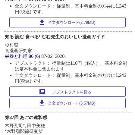
全文ダウンロード： 従量制、基本料金制の方共に1,243
円(税込) です。
download
全文ダウンロード(2.79MB)
知る 読む 食べる! むむ先生のおいしい漫画ガイド
杉村啓
食漫画研究家
栄養と料理
86 (6)
87-92, 2020.
アブストラクト： 従量制は110円（税込）、基本料金制
は基本料金に含まれます。
全文ダウンロード： 従量制、基本料金制の方共に1,243
円(税込) です。
article
アブストラクトを見る
download
全文ダウンロード(3.57MB)
第37回 あごの違和感
木野孔司*, 田中美穂
*木野顎関節研究所