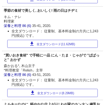
季節の食材で美しく, おいしく! 雨の日はチヂミ
キム・ナレ
料理家
栄養と料理
86 (6)
35-41, 2020.
全文ダウンロード： 従量制、基本料金制の方共に1,243
円(税込) です。
download
全文ダウンロード(11.62MB)
"買いおき食材" で手軽に一品 にん・たま・じゃがで "ぱぱっ
と” おかず
森かおる*, 木山京子
*料理教室「Relish」主宰
栄養と料理
86 (6)
43-51, 2020.
全文ダウンロード： 従量制、基本料金制の方共に1,243
円(税込) です。
download
全文ダウンロード(8.29MB)
ミルキーなのに, 軽やかな仕上がり! わが家のカンタン 練乳お