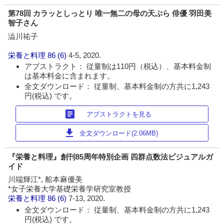
第78回 カラッとしっとり 唯一無二の母の天ぷら 俳優 羽田美
智子さん
澁川祐子
栄養と料理
86 (6)
4-5, 2020.
アブストラクト： 従量制は110円（税込）、基本料金制
は基本料金に含まれます。
全文ダウンロード： 従量制、基本料金制の方共に1,243
円(税込) です。
article
アブストラクトを見る
download
全文ダウンロード(2.06MB)
『栄養と料理』創刊85周年特別企画 四群点数法ビジュアルガ
イド
川端輝江*, 船本麻優美
*女子栄養大学基礎栄養学研究室教授
栄養と料理
86 (6)
7-13, 2020.
全文ダウンロード： 従量制、基本料金制の方共に1,243
円(税込) です。