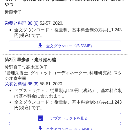
やつ
近藤幸子
栄養と料理
86 (6)
52-57, 2020.
全文ダウンロード： 従量制、基本料金制の方共に1,243
円(税込) です。
download
全文ダウンロード(6.56MB)
第2回 早歩き・走り始め編
牧野直子*, 高木真佐子
*管理栄養士, ダイエットコーディネーター, 料理研究家, スタ
ジオ食主宰
栄養と料理
86 (6)
58-61, 2020.
アブストラクト： 従量制は110円（税込）、基本料金制
は基本料金に含まれます。
全文ダウンロード： 従量制、基本料金制の方共に1,243
円(税込) です。
article
アブストラクトを見る
download
全文ダウンロード(5.89MB)