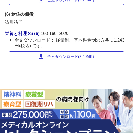
全文ダウンロード(7.14MB)
(6) 鮒佐の佃煮
澁川祐子
栄養と料理
86 (6)
160-160, 2020.
全文ダウンロード： 従量制、基本料金制の方共に1,243
円(税込) です。
download
全文ダウンロード(2.40MB)