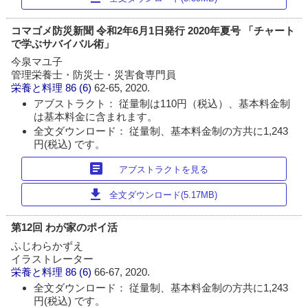
コマゴメ防災新聞 令和2年6月1日発行 2020年夏号 「チャート
で学ぶサバイバル術」
今泉マユ子
管理栄養士・防災士・災害食専門員
栄養と料理
86 (6)
62-65, 2020.
アブストラクト： 従量制は110円（税込）、基本料金制
は基本料金に含まれます。
全文ダウンロード： 従量制、基本料金制の方共に1,243
円(税込) です。
article
アブストラクトを見る
download
全文ダウンロード(5.17MB)
第12回 わが家のポイ活
ふじわらかずえ
イラストレーター
栄養と料理
86 (6)
66-67, 2020.
全文ダウンロード： 従量制、基本料金制の方共に1,243
円(税込) です。