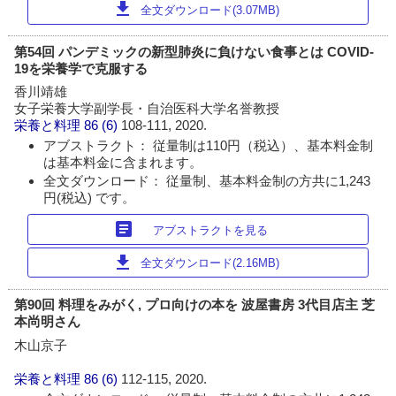
download
全文ダウンロード(3.07MB)
第54回 パンデミックの新型肺炎に負けない食事とは COVID-
19を栄養学で克服する
香川靖雄
女子栄養大学副学長・自治医科大学名誉教授
栄養と料理
86 (6)
108-111, 2020.
アブストラクト： 従量制は110円（税込）、基本料金制
は基本料金に含まれます。
全文ダウンロード： 従量制、基本料金制の方共に1,243
円(税込) です。
article
アブストラクトを見る
download
全文ダウンロード(2.16MB)
第90回 料理をみがく, プロ向けの本を 波屋書房 3代目店主 芝
本尚明さん
木山京子
栄養と料理
86 (6)
112-115, 2020.