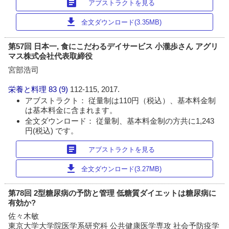
article
アブストラクトを見る
download
全文ダウンロード(3.35MB)
第57回 日本一, 食にこだわるデイサービス 小瀧歩さん アグリ
マス株式会社代表取締役
宮部浩司
栄養と料理
83 (9)
112-115, 2017.
アブストラクト： 従量制は110円（税込）、基本料金制
は基本料金に含まれます。
全文ダウンロード： 従量制、基本料金制の方共に1,243
円(税込) です。
article
アブストラクトを見る
download
全文ダウンロード(3.27MB)
第78回 2型糖尿病の予防と管理 低糖質ダイエットは糖尿病に
有効か?
佐々木敏
東京大学大学院医学系研究科 公共健康医学専攻 社会予防疫学