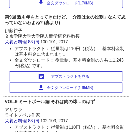
download
全文ダウンロード(1.70MB)
第9回 親も年をとってきたけど, 「介護は女の役割」なんて思
っていないわよね? (妻より)
伊藤裕子
文京学院大学大学院人間学研究科教授
栄養と料理
83 (9)
100-101, 2017.
アブストラクト： 従量制は110円（税込）、基本料金制
は基本料金に含まれます。
全文ダウンロード： 従量制、基本料金制の方共に1,243
円(税込) です。
article
アブストラクトを見る
download
全文ダウンロード(1.95MB)
VOL.9 ミートボール編 それは肉の球…のはず
アサウラ
ライトノベル作家
栄養と料理
83 (9)
102-103, 2017.
アブストラクト： 従量制は110円（税込）、基本料金制