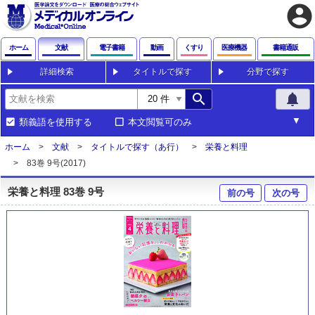
account_circle
ホーム
文献
電子書籍
動画
くすり
医療機器
書籍通販
詳細検索
タイトルで探す
分野で探す
search
notifications
類義語を使用する
本文閲覧可のみ
ホーム
文献
タイトルで探す（あ行）
栄養と料理
83巻 9号(2017)
栄養と料理 83巻 9号
前の号
次の号