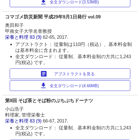
download
全文ダウンロード(3.53MB)
コマゴメ防災新聞 平成29年9月1日発行 vol.09
奥田和子
甲南女子大学名誉教授
栄養と料理
83 (9)
62-65, 2017.
アブストラクト： 従量制は110円（税込）、基本料金制
は基本料金に含まれます。
全文ダウンロード： 従量制、基本料金制の方共に1,243
円(税込) です。
article
アブストラクトを見る
download
全文ダウンロード(4.66MB)
第9回 そば茶とそば粉のぷちぷちドーナツ
小山浩子
料理家, 管理栄養士
栄養と料理
83 (9)
66-67, 2017.
全文ダウンロード： 従量制、基本料金制の方共に1,243
円(税込) です。