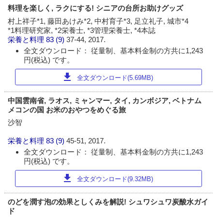
料理を楽しく, ラクにする! シニアの台所お助けグッズ
村上祥子*1, 藤田あけみ*2, 中村育子*3, 足立礼子, 城市*4
*1料理研究家, *2栄養士, *3管理栄養士, *4本誌
栄養と料理
83 (9)
37-44, 2017.
全文ダウンロード： 従量制、基本料金制の方共に1,243
円(税込) です。
download
全文ダウンロード(5.69MB)
中国雲南省, ラオス, ミャンマー, タイ, カンボジア, ベトナム
メコンの国 お米のおやつをめぐる旅
沙智
栄養と料理
83 (9)
45-51, 2017.
全文ダウンロード： 従量制、基本料金制の方共に1,243
円(税込) です。
download
全文ダウンロード(9.32MB)
のどを潤す泡の効果としくみを解説! シュワシュワ炭酸水ガイ
ド