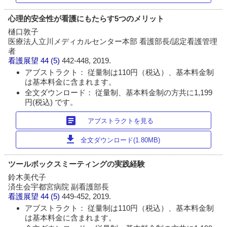
心理的安全性が看護にもたらす5つのメリット
樋口敦子
医療法人立川メディカルセンター本部 看護部長/認定看護管理
者
看護展望
44 (5)
442-448, 2019.
アブストラクト： 従量制は110円（税込）、基本料金制
は基本料金に含まれます。
全文ダウンロード： 従量制、基本料金制の方共に1,199
円(税込) です。
article
アブストラクトを見る
download
全文ダウンロード(1.80MB)
ツールボックスミーティングの実践経験
鈴木美代子
済生会宇都宮病院 副看護部長
看護展望
44 (5)
449-452, 2019.
アブストラクト： 従量制は110円（税込）、基本料金制
は基本料金に含まれます。