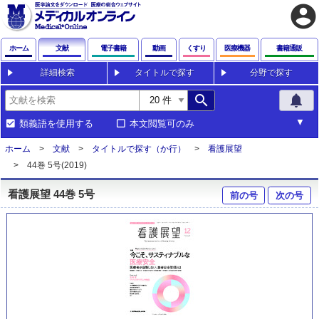
account_circle
ホーム
文献
電子書籍
動画
くすり
医療機器
書籍通販
詳細検索
タイトルで探す
分野で探す
search
notifications
類義語を使用する
本文閲覧可のみ
ホーム
文献
タイトルで探す（か行）
看護展望
44巻 5号(2019)
看護展望 44巻 5号
前の号
次の号