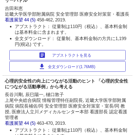
リーハドル
吉田和恵
近畿大学医学部附属病院 安全管理部 医療安全対策室・看護長
看護展望
44 (5)
458-462, 2019.
アブストラクト： 従量制は110円（税込）、基本料金制
は基本料金に含まれます。
全文ダウンロード： 従量制、基本料金制の方共に1,199
円(税込) です。
article
アブストラクトを見る
download
全文ダウンロード(1.76MB)
心理的安全性の向上につながる活動のヒント 「心理的安全性
につながる活動事例」から考える
長谷川剛, 辰巳陽一, 樋口敦子
上尾中央総合病院 情報管理特任副院長, 近畿大学医学部附属
病院 病院長補佐/同 安全管理部 医療安全対策室・室長/同 教
授, 医療法人立川メディカルセンター本部 看護部長 認定看護
管理者
看護展望
44 (5)
463-470, 2019.
アブストラクト： 従量制は110円（税込）、基本料金制