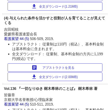
download
全文ダウンロード(1.21MB)
(4) 与えられた条件を活かすと役割が人を育てることが見えて
くる
吉田昭枝
愛媛県看護連盟会長
看護展望
44 (5)
506-509, 2019.
アブストラクト： 従量制は110円（税込）、基本料金制
は基本料金に含まれます。
全文ダウンロード： 従量制、基本料金制の方共に1,199
円(税込) です。
article
アブストラクトを見る
download
全文ダウンロード(2.00MB)
Vol.136 『一切なりゆき 樹木希林のことば』 樹木希林 著
皆藤章
京都大学名誉教授/心理臨床家
看護展望
44 (5)
510-511, 2019.
アブストラクト： 従量制は110円（税込）、基本料金制