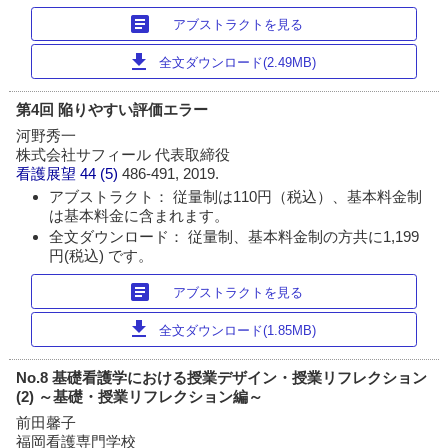
article
アブストラクトを見る
download
全文ダウンロード(2.49MB)
第4回 陥りやすい評価エラー
河野秀一
株式会社サフィール 代表取締役
看護展望
44 (5)
486-491, 2019.
アブストラクト： 従量制は110円（税込）、基本料金制
は基本料金に含まれます。
全文ダウンロード： 従量制、基本料金制の方共に1,199
円(税込) です。
article
アブストラクトを見る
download
全文ダウンロード(1.85MB)
No.8 基礎看護学における授業デザイン・授業リフレクション
(2) ～基礎・授業リフレクション編～
前田馨子
福岡看護専門学校