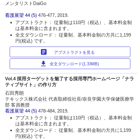
メンタリストDaiGo
看護展望
44 (5)
476-477, 2019.
アブストラクト： 従量制は110円（税込）、基本料金制
は基本料金に含まれます。
全文ダウンロード： 従量制、基本料金制の方共に1,199
円(税込) です。
article
アブストラクトを見る
download
全文ダウンロード(1.33MB)
Vol.4 採用ターゲットを魅了する採用専門ホームページ「ナラ
ティブサイト」の作り方
石田秀朗
テキックス株式会社 代表取締役社長/奈良学園大学保健医療学
部 客員教授
看護展望
44 (5)
478-484, 2019.
アブストラクト： 従量制は110円（税込）、基本料金制
は基本料金に含まれます。
全文ダウンロード： 従量制、基本料金制の方共に1,199
円(税込) です。