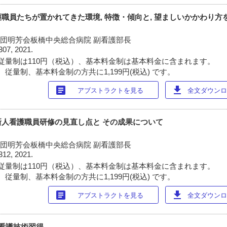
職員たちが置かれてきた環境, 特徴・傾向と, 望ましいかかわり方
社団明芳会板橋中央総合病院 副看護部長
307, 2021.
従量制は110円（税込）、基本料金制は基本料金に含まれます。
従量制、基本料金制の方共に1,199円(税込) です。
article
download
アブストラクトを見る
全文ダウンロー
人看護職員研修の見直し点と その成果について
社団明芳会板橋中央総合病院 副看護部長
312, 2021.
従量制は110円（税込）、基本料金制は基本料金に含まれます。
従量制、基本料金制の方共に1,199円(税込) です。
article
download
アブストラクトを見る
全文ダウンロー
看護技術習得