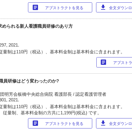
article
download
アブストラクトを見る
全文ダウンロー
代に求められる新人看護職員研修のあり方
297, 2021.
従量制は110円（税込）、基本料金制は基本料金に含まれます。
article
アブスト
護職員研修はどう変わったのか?
団明芳会板橋中央総合病院 看護部長 / 認定看護管理者
301, 2021.
従量制は110円（税込）、基本料金制は基本料金に含まれます。
従量制、基本料金制の方共に1,199円(税込) です。
article
download
アブストラクトを見る
全文ダウンロー