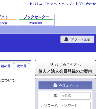
はじめての方へ
ヘルプ・お問い合わせ
ダクト
ブックセンター
器検索
医学書通販
notifications
アラート設定
はじめての方へ
前の号
次の号
個人／法人会員登録のご案内
望について
lock
会員ログイン
ID
パスワード