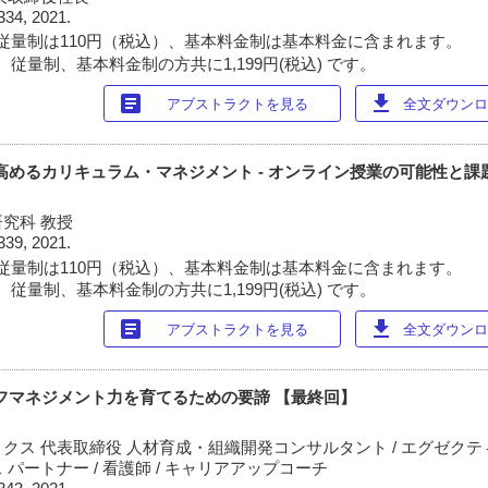
334, 2021.
従量制は110円（税込）、基本料金制は基本料金に含まれます。
従量制、基本料金制の方共に1,199円(税込) です。
article
download
アブストラクトを見る
全文ダウンロー
を高めるカリキュラム・マネジメント - オンライン授業の可能性と課
究科 教授
339, 2021.
従量制は110円（税込）、基本料金制は基本料金に含まれます。
従量制、基本料金制の方共に1,199円(税込) です。
article
download
アブストラクトを見る
全文ダウンロー
ルフマネジメント力を育てるための要諦 【最終回】
クス 代表取締役 人材育成・組織開発コンサルタント / エグゼクティ
パートナー / 看護師 / キャリアアップコーチ