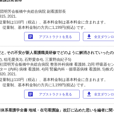
社団明芳会板橋中央総合病院 副看護部長
315, 2021.
従量制は110円（税込）、基本料金制は基本料金に含まれます。
従量制、基本料金制の方共に1,199円(税込) です。
article
download
アブストラクトを見る
全文ダウンロー
と, その不安が新人看護職員研修でどのように解消されていったの
), 稲毛愛美3), 石野愛奈4), 三重野由紀子5)
社団明芳会板橋中央総合病院 整形外科病棟 看護師, 2)同 呼吸器センタ
ンター (内科) 病棟 看護師, 4)同 腎臓内科・循環器病棟 看護師, 5)
320, 2021.
従量制は110円（税込）、基本料金制は基本料金に含まれます。
従量制、基本料金制の方共に1,199円(税込) です。
article
download
アブストラクトを見る
全文ダウンロー
新体系看護学全書 地域・在宅看護論」改訂に込めた思いを編者に聞