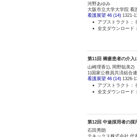
河野あゆみ
大阪市立大学大学院 看
看護展望
46 (14)
1321-1
アブストラクト： 
全文ダウンロード： 
第11回 褥瘡患者の介
山崎理香1), 岡野聡美2)
1)国家公務員共済組合連合
看護展望
46 (14)
1326-1
アブストラクト： 
全文ダウンロード： 
第12回 中途採用者の
石田秀朗
テキックス株式会社 代