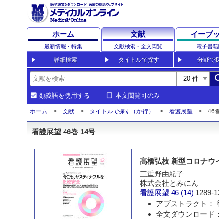
ホーム
文献
イーブ
最新情報・特集
文献検索・全文閲覧
電子書籍
詳細検索
タイトルで探す
分野で
sea
類義語を使用する
本文閲覧可のみ
ホーム
文献
タイトルで探す（か行）
看護展望
46巻
看護展望 46巻 14号
高橋弘枝 新型コロナウ
三重野由紀子
株式会社とみにん
看護展望
46 (14)
1289-1
アブストラクト： 
全文ダウンロード： 