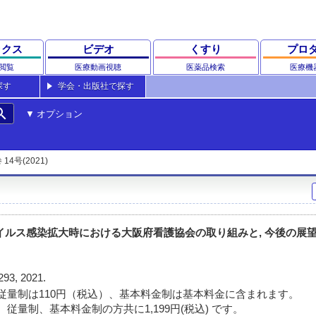
ックス
ビデオ
くすり
プロ
閲覧
医療動画視聴
医薬品検索
医療機
探す
学会・出版社で探す
rch
オプション
 14号(2021)
イルス感染拡大時における大阪府看護協会の取り組みと, 今後の展
293, 2021.
従量制は110円（税込）、基本料金制は基本料金に含まれます。
従量制、基本料金制の方共に1,199円(税込) です。