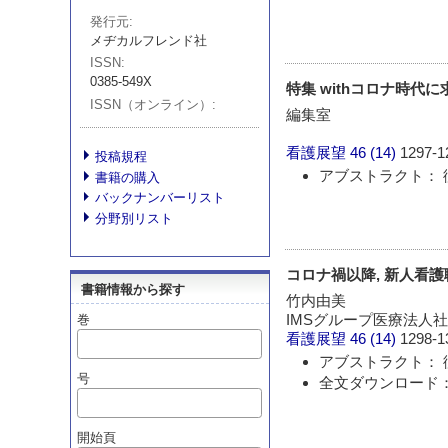
発行元
メヂカルフレンド社
ISSN
0385-549X
特集 withコロナ時
ISSN（オンライン）
編集室
看護展望
46 (14)
1297-1
投稿規程
アブストラクト： 
書籍の購入
バックナンバーリスト
分野別リスト
コロナ禍以降, 新人看
書籍情報から探す
竹内由美
IMSグループ医療法人社
巻
看護展望
46 (14)
1298-1
アブストラクト： 
号
全文ダウンロード： 
開始頁