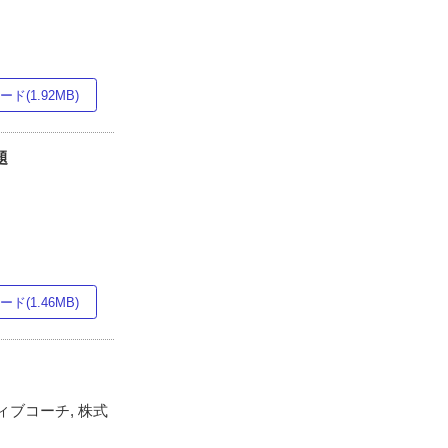
ド(1.92MB)
題
ド(1.46MB)
ブコーチ, 株式