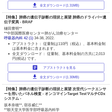
download
全文ダウンロード(1.31MB)
【特集】肺癌の遺伝子診断の現状と展望 肺癌のドライバー遺
伝子変異 - BRAF
樋田豊明**
**中部国際医療センター肺がん治療センター
呼吸器内科
42 (1)
34-38, 2022.
アブストラクト： 従量制は110円（税込）、基本料金制
は基本料金に含まれます。
全文ダウンロード： 従量制、基本料金制の方共に2,013
円(税込) です。
article
アブストラクトを見る
download
全文ダウンロード(1.30MB)
【特集】肺癌の遺伝子診断の現状と展望 次世代シークエンサ
ーを用いたパネル検査 - オンコマインTarget TestマルチCDx
システム -
坂本奈穂**, 宿谷威仁**
**順天堂大学医学部呼吸器内科学