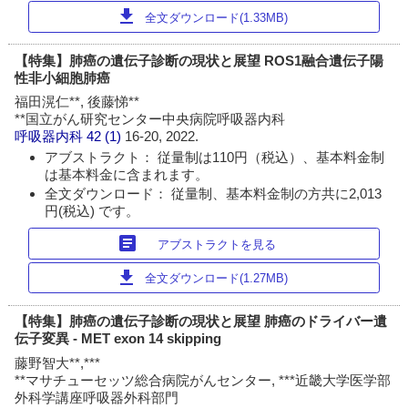
download
全文ダウンロード(1.33MB)
【特集】肺癌の遺伝子診断の現状と展望 ROS1融合遺伝子陽
性非小細胞肺癌
福田滉仁**, 後藤悌**
**国立がん研究センター中央病院呼吸器内科
呼吸器内科
42 (1)
16-20, 2022.
アブストラクト： 従量制は110円（税込）、基本料金制
は基本料金に含まれます。
全文ダウンロード： 従量制、基本料金制の方共に2,013
円(税込) です。
article
アブストラクトを見る
download
全文ダウンロード(1.27MB)
【特集】肺癌の遺伝子診断の現状と展望 肺癌のドライバー遺
伝子変異 - MET exon 14 skipping
藤野智大**,***
**マサチューセッツ総合病院がんセンター, ***近畿大学医学部
外科学講座呼吸器外科部門