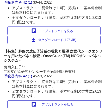
呼吸器内科
42 (1)
39-44, 2022.
アブストラクト： 従量制は110円（税込）、基本料金制
は基本料金に含まれます。
全文ダウンロード： 従量制、基本料金制の方共に2,013
円(税込) です。
article
アブストラクトを見る
download
全文ダウンロード(1.73MB)
【特集】肺癌の遺伝子診断の現状と展望 次世代シークエンサ
ーを用いたパネル検査 - OncoGuide(TM) NCCオンコパネル
システム -
角南久仁子**
**国立がん研究センター中央病院臨床検査科
呼吸器内科
42 (1)
45-53, 2022.
アブストラクト： 従量制は110円（税込）、基本料金制
は基本料金に含まれます。
全文ダウンロード： 従量制、基本料金制の方共に2,013
円(税込) です。
article
アブストラクトを見る