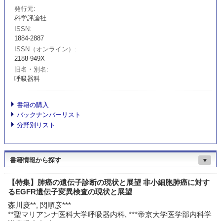
発行元
科学評論社
ISSN
1884-2887
ISSN（オンライン）
2188-949X
旧名・別名
呼吸器科
書籍の購入
バックナンバーリスト
分野別リスト
書籍情報から探す
▼
【特集】肺癌の遺伝子診断の現状と展望 非小細胞肺癌に対す
るEGFR遺伝子変異検査の現状と展望
森川慶**, 関順彦***
**聖マリアンナ医科大学呼吸器内科, ***帝京大学医学部内科学