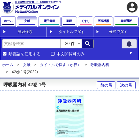
account_circle
ホーム
文献
電子書籍
動画
くすり
医療機器
書籍通販
詳細検索
タイトルで探す
分野で探す
search
notifications
類義語を使用する
本文閲覧可のみ
ホーム
文献
タイトルで探す（か行）
呼吸器内科
42巻 1号(2022)
呼吸器内科 42巻 1号
前の号
次の号