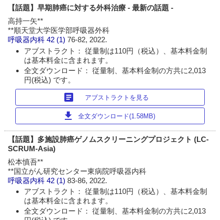
【話題】早期肺癌に対する外科治療 - 最新の話題 -
高持一矢**
**順天堂大学医学部呼吸器外科
呼吸器内科
42 (1)
76-82, 2022.
アブストラクト： 従量制は110円（税込）、基本料金制
は基本料金に含まれます。
全文ダウンロード： 従量制、基本料金制の方共に2,013
円(税込) です。
article
アブストラクトを見る
download
全文ダウンロード(1.58MB)
【話題】多施設肺癌ゲノムスクリーニングプロジェクト (LC-
SCRUM-Asia)
松本慎吾**
**国立がん研究センター東病院呼吸器内科
呼吸器内科
42 (1)
83-86, 2022.
アブストラクト： 従量制は110円（税込）、基本料金制
は基本料金に含まれます。
全文ダウンロード： 従量制、基本料金制の方共に2,013