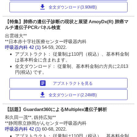
download
全文ダウンロード(3.90MB)
【特集】肺癌の遺伝子診断の現状と展望 AmoyDx(R) 肺癌マ
ルチ遺伝子PCRパネル検査
出雲雄大**
**日本赤十字社医療センター呼吸器内科
呼吸器内科
42 (1)
54-59, 2022.
アブストラクト： 従量制は110円（税込）、基本料金制
は基本料金に含まれます。
全文ダウンロード： 従量制、基本料金制の方共に2,013
円(税込) です。
article
アブストラクトを見る
download
全文ダウンロード(2.24MB)
【話題】Guardant360によるMultiplex遺伝子解析
和久田一茂**, 釼持広知**
**静岡県立静岡がんセンター呼吸器内科
呼吸器内科
42 (1)
60-68, 2022.
アブストラクト： 従量制は110円（税込）、基本料金制