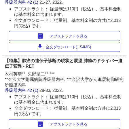
呼吸器内科
42 (1)
21-27, 2022.
アブストラクト： 従量制は110円（税込）、基本料金制
は基本料金に含まれます。
全文ダウンロード： 従量制、基本料金制の方共に2,013
円(税込) です。
article
アブストラクトを見る
download
全文ダウンロード(1.54MB)
【特集】肺癌の遺伝子診断の現状と展望 肺癌のドライバー遺
伝子変異 - RET
木村英晴**, 矢野聖二**,***
**金沢大学附属病院呼吸器内科, ***金沢大学がん進展制御研究
所腫瘍内科
呼吸器内科
42 (1)
28-33, 2022.
アブストラクト： 従量制は110円（税込）、基本料金制
は基本料金に含まれます。
全文ダウンロード： 従量制、基本料金制の方共に2,013
円(税込) です。
article
アブストラクトを見る