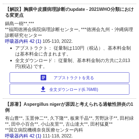
【解説】胸膜中皮腫病理診断のupdate - 2021WHO分類におけ
る変更点
鍋島一樹**,***
**福岡徳洲会病院病理診断センター, ***徳洲会九州・沖縄病理
診断研究センター
呼吸器内科
42 (1)
105-110, 2022.
アブストラクト： 従量制は110円（税込）、基本料金制
は基本料金に含まれます。
全文ダウンロード： 従量制、基本料金制の方共に2,013
円(税込) です。
article
アブストラクトを見る
download
全文ダウンロード(6.76MB)
【原著】Aspergillus nigerが原因と考えられる過敏性肺炎の1
例
有山豊**, 玉置伸二**, 久下隆**, 板東千晶**, 芳野詠子**, 田村緑
**, 田中小百合**, 小山友里**, 古山達大**, 田村猛夏**
**国立病院機構奈良医療センター内科
呼吸器内科
42 (1)
111-118, 2022.