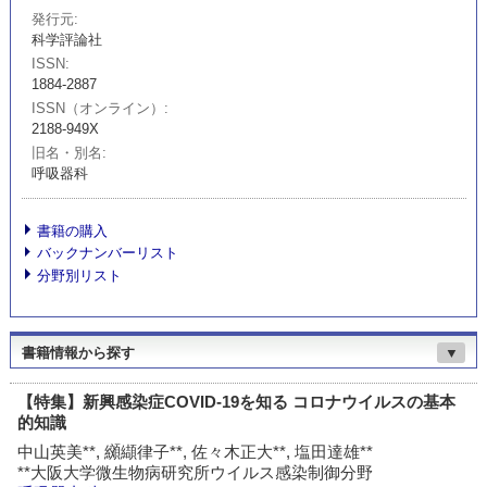
発行元
科学評論社
ISSN
1884-2887
ISSN（オンライン）
2188-949X
旧名・別名
呼吸器科
書籍の購入
バックナンバーリスト
分野別リスト
書籍情報から探す
▼
【特集】新興感染症COVID-19を知る コロナウイルスの基本
的知識
中山英美**, 纐纈律子**, 佐々木正大**, 塩田達雄**
**大阪大学微生物病研究所ウイルス感染制御分野