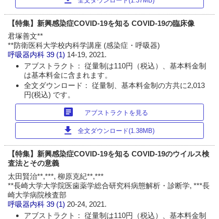
全文ダウンロード(1.37MB)
【特集】新興感染症COVID-19を知る COVID-19の臨床像
君塚善文**
**防衛医科大学校内科学講座 (感染症・呼吸器)
呼吸器内科
39 (1)
14-19, 2021.
アブストラクト： 従量制は110円（税込）、基本料金制
は基本料金に含まれます。
全文ダウンロード： 従量制、基本料金制の方共に2,013
円(税込) です。
article
アブストラクトを見る
download
全文ダウンロード(1.38MB)
【特集】新興感染症COVID-19を知る COVID-19のウイルス検
査法とその意義
太田賢治**,***, 柳原克紀**,***
**長崎大学大学院医歯薬学総合研究科病態解析・診断学, ***長
崎大学病院検査部
呼吸器内科
39 (1)
20-24, 2021.
アブストラクト： 従量制は110円（税込）、基本料金制