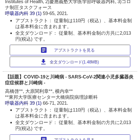
Institutes of Health, 2)慶應義塾大学医学部呼吸器内科, 3)コロ
ナ制圧タスクフォース
呼吸器内科
39 (1)
59-65, 2021.
アブストラクト： 従量制は110円（税込）、基本料金制
は基本料金に含まれます。
全文ダウンロード： 従量制、基本料金制の方共に2,013
円(税込) です。
article
アブストラクトを見る
download
全文ダウンロード(1.48MB)
【話題】COVID-19と川崎病 - SARS-CoV-2関連小児多臓器炎
症症候群と川崎病 -
高橋啓**, 大原関利章**, 横内幸**
**東邦大学医療センター大橋病院病理診断科
呼吸器内科
39 (1)
66-71, 2021.
アブストラクト： 従量制は110円（税込）、基本料金制
は基本料金に含まれます。
全文ダウンロード： 従量制、基本料金制の方共に2,013
円(税込) です。
article
アブストラクトを見る