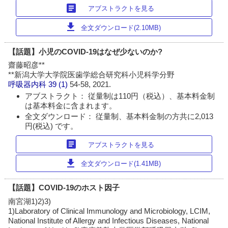
article
アブストラクトを見る
download
全文ダウンロード(2.10MB)
【話題】小児のCOVID-19はなぜ少ないのか?
齋藤昭彦**
**新潟大学大学院医歯学総合研究科小児科学分野
呼吸器内科
39 (1)
54-58, 2021.
アブストラクト： 従量制は110円（税込）、基本料金制
は基本料金に含まれます。
全文ダウンロード： 従量制、基本料金制の方共に2,013
円(税込) です。
article
アブストラクトを見る
download
全文ダウンロード(1.41MB)
【話題】COVID-19のホスト因子
南宮湖1)2)3)
1)Laboratory of Clinical Immunology and Microbiology, LCIM,
National Institute of Allergy and Infectious Diseases, National