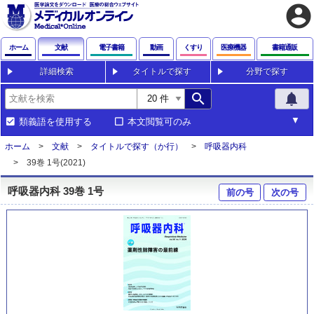
account_circle
ホーム
文献
電子書籍
動画
くすり
医療機器
書籍通販
詳細検索
タイトルで探す
分野で探す
search
notifications
類義語を使用する
本文閲覧可のみ
ホーム
文献
タイトルで探す（か行）
呼吸器内科
39巻 1号(2021)
呼吸器内科 39巻 1号
前の号
次の号