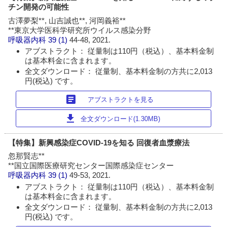
チン開発の可能性
古澤夢梨**, 山吉誠也**, 河岡義裕**
**東京大学医科学研究所ウイルス感染分野
呼吸器内科
39 (1)
44-48, 2021.
アブストラクト： 従量制は110円（税込）、基本料金制
は基本料金に含まれます。
全文ダウンロード： 従量制、基本料金制の方共に2,013
円(税込) です。
article
アブストラクトを見る
download
全文ダウンロード(1.30MB)
【特集】新興感染症COVID-19を知る 回復者血漿療法
忽那賢志**
**国立国際医療研究センター国際感染症センター
呼吸器内科
39 (1)
49-53, 2021.
アブストラクト： 従量制は110円（税込）、基本料金制
は基本料金に含まれます。
全文ダウンロード： 従量制、基本料金制の方共に2,013
円(税込) です。