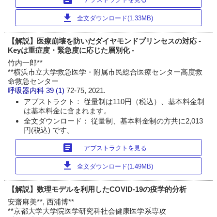
download
全文ダウンロード(1.33MB)
【解説】医療崩壊を防いだダイヤモンドプリンセスの対応 -
Keyは重症度・緊急度に応じた層別化 -
竹内一郎**
**横浜市立大学救急医学・附属市民総合医療センター高度救
命救急センター
呼吸器内科
39 (1)
72-75, 2021.
アブストラクト： 従量制は110円（税込）、基本料金制
は基本料金に含まれます。
全文ダウンロード： 従量制、基本料金制の方共に2,013
円(税込) です。
article
アブストラクトを見る
download
全文ダウンロード(1.49MB)
【解説】数理モデルを利用したCOVID-19の疫学的分析
安齋麻美**, 西浦博**
**京都大学大学院医学研究科社会健康医学系専攻