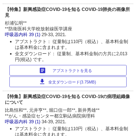
【特集】新興感染症COVID-19を知る COVID-19肺炎の画像所
見
杉浦弘明**
**防衛医科大学校放射線医学講座
呼吸器内科
39 (1)
29-33, 2021.
アブストラクト： 従量制は110円（税込）、基本料金制
は基本料金に含まれます。
全文ダウンロード： 従量制、基本料金制の方共に2,013
円(税込) です。
article
アブストラクトを見る
download
全文ダウンロード(3.75MB)
【特集】新興感染症COVID-19を知る COVID-19の病理組織像
について
比島恒和**, 元井亨**, 堀口信一郎**, 新井秀雄**
**がん・感染症センター都立駒込病院病理科
呼吸器内科
39 (1)
34-39, 2021.
アブストラクト： 従量制は110円（税込）、基本料金制
は基本料金に含まれます。