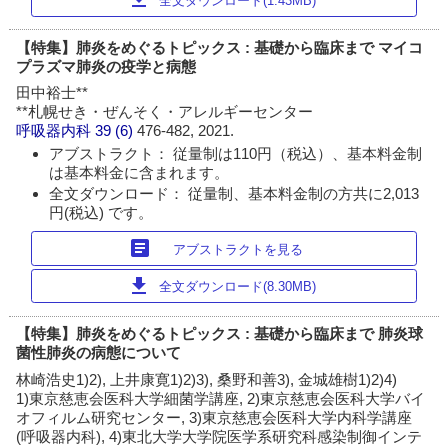
全文ダウンロード(1.43MB)
【特集】肺炎をめぐるトピックス : 基礎から臨床まで マイコ
プラズマ肺炎の疫学と病態
田中裕士**
**札幌せき・ぜんそく・アレルギーセンター
呼吸器内科
39 (6)
476-482, 2021.
アブストラクト： 従量制は110円（税込）、基本料金制
は基本料金に含まれます。
全文ダウンロード： 従量制、基本料金制の方共に2,013
円(税込) です。
article
アブストラクトを見る
download
全文ダウンロード(8.30MB)
【特集】肺炎をめぐるトピックス : 基礎から臨床まで 肺炎球
菌性肺炎の病態について
林崎浩史1)2), 上井康寛1)2)3), 桑野和善3), 金城雄樹1)2)4)
1)東京慈恵会医科大学細菌学講座, 2)東京慈恵会医科大学バイ
オフィルム研究センター, 3)東京慈恵会医科大学内科学講座
(呼吸器内科), 4)東北大学大学院医学系研究科感染制御インテ