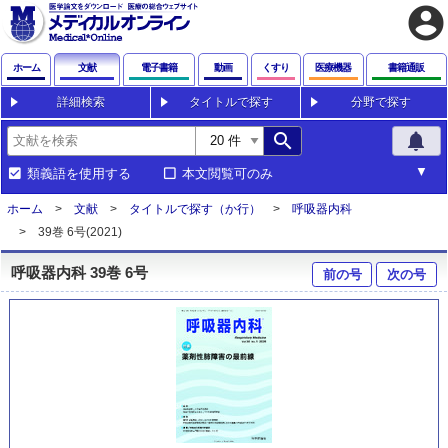
account_circle
ホーム
文献
電子書籍
動画
くすり
医療機器
書籍通販
詳細検索
タイトルで探す
分野で探す
search
notifications
類義語を使用する
本文閲覧可のみ
ホーム
文献
タイトルで探す（か行）
呼吸器内科
39巻 6号(2021)
呼吸器内科 39巻 6号
前の号
次の号