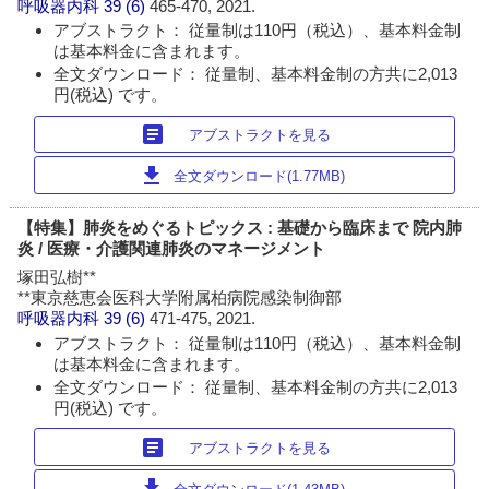
呼吸器内科
39 (6)
465-470, 2021.
アブストラクト： 従量制は110円（税込）、基本料金制
は基本料金に含まれます。
全文ダウンロード： 従量制、基本料金制の方共に2,013
円(税込) です。
article
アブストラクトを見る
download
全文ダウンロード(1.77MB)
【特集】肺炎をめぐるトピックス : 基礎から臨床まで 院内肺
炎 / 医療・介護関連肺炎のマネージメント
塚田弘樹**
**東京慈恵会医科大学附属柏病院感染制御部
呼吸器内科
39 (6)
471-475, 2021.
アブストラクト： 従量制は110円（税込）、基本料金制
は基本料金に含まれます。
全文ダウンロード： 従量制、基本料金制の方共に2,013
円(税込) です。
article
アブストラクトを見る
download