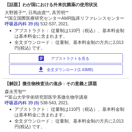
【話題】わが国における外来抗菌薬の使用状況
大野茜子**, 日馬由貴**, 具芳明**
**国立国際医療研究センターAMR臨床リファレンスセンター
呼吸器内科
39 (6)
532-537, 2021.
アブストラクト： 従量制は110円（税込）、基本料金制
は基本料金に含まれます。
全文ダウンロード： 従量制、基本料金制の方共に2,013
円(税込) です。
article
アブストラクトを見る
download
全文ダウンロード(1.43MB)
【解説】微生物検査法の進歩 : その意義と課題
森永芳智**
**富山大学学術研究部医学系微生物学講座
呼吸器内科
39 (6)
538-543, 2021.
アブストラクト： 従量制は110円（税込）、基本料金制
は基本料金に含まれます。
全文ダウンロード： 従量制、基本料金制の方共に2,013
円(税込) です。