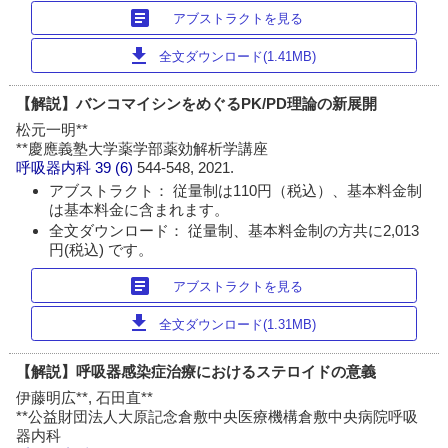
article
アブストラクトを見る
download
全文ダウンロード(1.41MB)
【解説】バンコマイシンをめぐるPK/PD理論の新展開
松元一明**
**慶應義塾大学薬学部薬効解析学講座
呼吸器内科
39 (6)
544-548, 2021.
アブストラクト： 従量制は110円（税込）、基本料金制
は基本料金に含まれます。
全文ダウンロード： 従量制、基本料金制の方共に2,013
円(税込) です。
article
アブストラクトを見る
download
全文ダウンロード(1.31MB)
【解説】呼吸器感染症治療におけるステロイドの意義
伊藤明広**, 石田直**
**公益財団法人大原記念倉敷中央医療機構倉敷中央病院呼吸
器内科