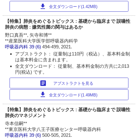
download
全文ダウンロード(1.42MB)
【特集】肺炎をめぐるトピックス : 基礎から臨床まで 誤嚥性
肺炎の病態 : 嫌気性菌の関与はあるか
野口真吾**, 矢寺和博**
**産業医科大学医学部呼吸器内科学
呼吸器内科
39 (6)
494-499, 2021.
アブストラクト： 従量制は110円（税込）、基本料金制
は基本料金に含まれます。
全文ダウンロード： 従量制、基本料金制の方共に2,013
円(税込) です。
article
アブストラクトを見る
download
全文ダウンロード(1.49MB)
【特集】肺炎をめぐるトピックス : 基礎から臨床まで 誤嚥性
肺炎のマネジメント
寺本信嗣**
**東京医科大学八王子医療センター呼吸器内科
呼吸器内科
39 (6)
500-505, 2021.