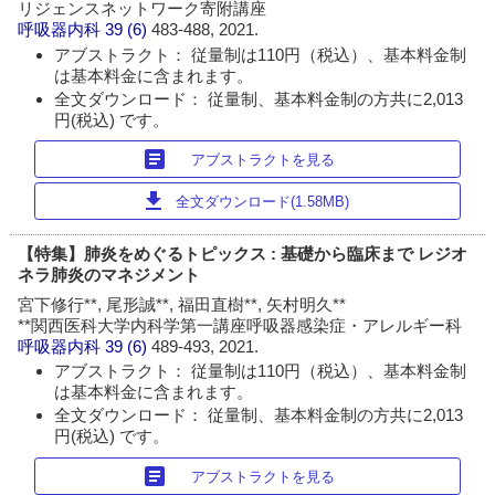
リジェンスネットワーク寄附講座
呼吸器内科
39 (6)
483-488, 2021.
アブストラクト： 従量制は110円（税込）、基本料金制
は基本料金に含まれます。
全文ダウンロード： 従量制、基本料金制の方共に2,013
円(税込) です。
article
アブストラクトを見る
download
全文ダウンロード(1.58MB)
【特集】肺炎をめぐるトピックス : 基礎から臨床まで レジオ
ネラ肺炎のマネジメント
宮下修行**, 尾形誠**, 福田直樹**, 矢村明久**
**関西医科大学内科学第一講座呼吸器感染症・アレルギー科
呼吸器内科
39 (6)
489-493, 2021.
アブストラクト： 従量制は110円（税込）、基本料金制
は基本料金に含まれます。
全文ダウンロード： 従量制、基本料金制の方共に2,013
円(税込) です。
article
アブストラクトを見る