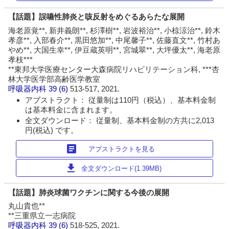
【話題】誤嚥性肺炎と咳反射をめぐるあらたな展開
海老原覚**, 新井義朗**, 杉澤樹**, 岩波裕治**, 小椋涼治**, 鈴木
孝彦**, 入部春介**, 黒田悠加**, 中尾馨子**, 佐藤直文**, 竹村あ
やめ**, 大国生幸**, 伊豆蔵英明**, 宮城翠**, 大坪優太**, 海老原
孝枝***
**東邦大学医療センター大森病院リハビリテーション科, ***杏
林大学医学部高齢医学教室
呼吸器内科
39 (6)
513-517, 2021.
アブストラクト： 従量制は110円（税込）、基本料金制
は基本料金に含まれます。
全文ダウンロード： 従量制、基本料金制の方共に2,013
円(税込) です。
article
アブストラクトを見る
download
全文ダウンロード(1.39MB)
【話題】肺炎球菌ワクチンに関する今後の展開
丸山貴也**
**三重県立一志病院
呼吸器内科
39 (6)
518-525, 2021.