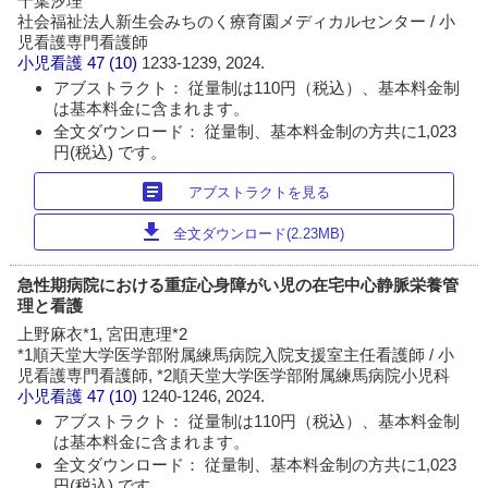
千葉汐理
社会福祉法人新生会みちのく療育園メディカルセンター / 小
児看護専門看護師
小児看護
47 (10)
1233-1239, 2024.
アブストラクト： 従量制は110円（税込）、基本料金制
は基本料金に含まれます。
全文ダウンロード： 従量制、基本料金制の方共に1,023
円(税込) です。
article
アブストラクトを見る
download
全文ダウンロード(2.23MB)
急性期病院における重症心身障がい児の在宅中心静脈栄養管
理と看護
上野麻衣*1, 宮田恵理*2
*1順天堂大学医学部附属練馬病院入院支援室主任看護師 / 小
児看護専門看護師, *2順天堂大学医学部附属練馬病院小児科
小児看護
47 (10)
1240-1246, 2024.
アブストラクト： 従量制は110円（税込）、基本料金制
は基本料金に含まれます。
全文ダウンロード： 従量制、基本料金制の方共に1,023
円(税込) です。