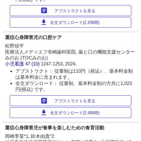
article
アブストラクトを見る
download
全文ダウンロード(2.43MB)
重症心身障害児の口腔ケア
松野頌平
医療法人メディエフ寺嶋歯科医院, 歯と口の機能支援センター
みのお (TOCみのお)
小児看護
47 (10)
1247-1253, 2024.
アブストラクト： 従量制は110円（税込）、基本料金制
は基本料金に含まれます。
全文ダウンロード： 従量制、基本料金制の方共に1,023
円(税込) です。
article
アブストラクトを見る
download
全文ダウンロード(2.48MB)
重症心身障害児が食事を楽しむための食育活動
岡崎李菜*1, 鈴木由貴*2