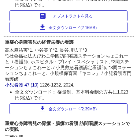
円(税込) です。
article
アブストラクトを見る
download
全文ダウンロード(2.16MB)
重症心身障害児の経管栄養の看護
高木麻祐実*1, 小谷英子*2, 長谷川弘子*3
*1社会福祉法人びわこ学園訪問看護ステーションちょこれー
と. / 看護師, ホスピタル・プレイ・スペシャリスト, *2同ステ
ーションちょこれーと. / 小児救急看護認定看護師, *3同ステー
ションちょこれーと., 小規模保育園「キコレ」 / 小児看護専門
看護師
小児看護
47 (10)
1226-1232, 2024.
全文ダウンロード： 従量制、基本料金制の方共に1,023
円(税込) です。
download
全文ダウンロード(2.39MB)
重症心身障害児の胃瘻・腸瘻の看護 訪問看護ステーションで
の実践