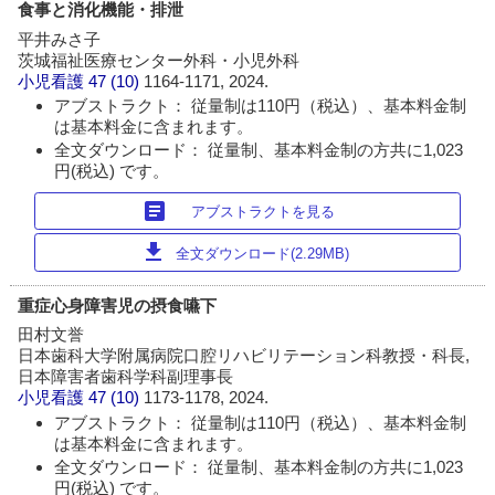
食事と消化機能・排泄
平井みさ子
茨城福祉医療センター外科・小児外科
小児看護
47 (10)
1164-1171, 2024.
アブストラクト： 従量制は110円（税込）、基本料金制
は基本料金に含まれます。
全文ダウンロード： 従量制、基本料金制の方共に1,023
円(税込) です。
article
アブストラクトを見る
download
全文ダウンロード(2.29MB)
重症心身障害児の摂食嚥下
田村文誉
日本歯科大学附属病院口腔リハビリテーション科教授・科長,
日本障害者歯科学科副理事長
小児看護
47 (10)
1173-1178, 2024.
アブストラクト： 従量制は110円（税込）、基本料金制
は基本料金に含まれます。
全文ダウンロード： 従量制、基本料金制の方共に1,023
円(税込) です。