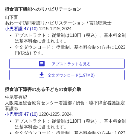
摂食嚥下機能へのリハビリテーション
山下晋
あわーず訪問看護リハビリステーション / 言語聴覚士
小児看護
47 (10)
1215-1219, 2024.
アブストラクト： 従量制は110円（税込）、基本料金制
は基本料金に含まれます。
全文ダウンロード： 従量制、基本料金制の方共に1,023
円(税込) です。
article
アブストラクトを見る
download
全文ダウンロード(1.97MB)
摂食嚥下障害のある子どもの食事介助
牛尾実有紀
大阪発達総合療育センター看護部 / 摂食・嚥下障害看護認定
看護師
小児看護
47 (10)
1220-1225, 2024.
アブストラクト： 従量制は110円（税込）、基本料金制
は基本料金に含まれます。
全文ダウンロード： 従量制、基本料金制の方共に1,023