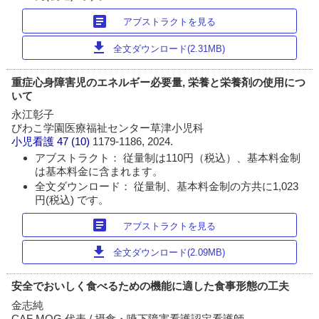
article
アブストラクトを見る
download
全文ダウンロード(2.31MB)
重症心身障害児のエネルギー必要量, 栄養と栄養剤の使用につ
いて
永江彰子
びわこ学園医療福祉センター草津小児科
小児看護
47 (10)
1179-1186, 2024.
アブストラクト： 従量制は110円（税込）、基本料金制
は基本料金に含まれます。
全文ダウンロード： 従量制、基本料金制の方共に1,023
円(税込) です。
article
アブストラクトを見る
download
全文ダウンロード(2.09MB)
安全でおいしく食べるための機能に適した食事形態の工夫
金志純
CAF MOG 代表 / 摂食・嚥下障害看護認定看護師