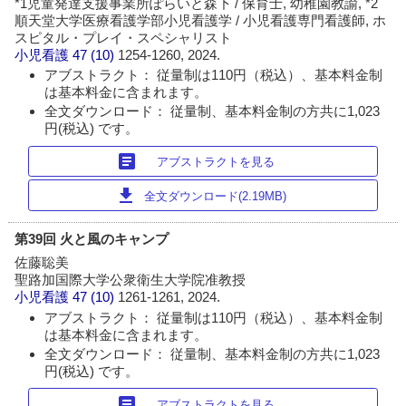
*1児童発達支援事業所ぽらいと森下 / 保育士, 幼稚園教諭, *2
順天堂大学医療看護学部小児看護学 / 小児看護専門看護師, ホ
スピタル・プレイ・スペシャリスト
小児看護
47 (10)
1254-1260, 2024.
アブストラクト： 従量制は110円（税込）、基本料金制
は基本料金に含まれます。
全文ダウンロード： 従量制、基本料金制の方共に1,023
円(税込) です。
article
アブストラクトを見る
download
全文ダウンロード(2.19MB)
第39回 火と風のキャンプ
佐藤聡美
聖路加国際大学公衆衛生大学院准教授
小児看護
47 (10)
1261-1261, 2024.
アブストラクト： 従量制は110円（税込）、基本料金制
は基本料金に含まれます。
全文ダウンロード： 従量制、基本料金制の方共に1,023
円(税込) です。
article
アブストラクトを見る