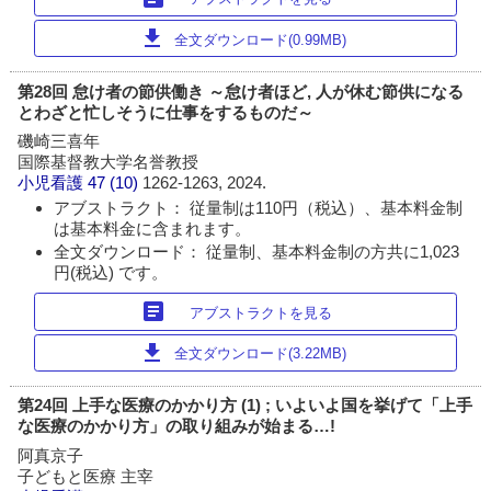
download
全文ダウンロード(0.99MB)
第28回 怠け者の節供働き ～怠け者ほど, 人が休む節供になる
とわざと忙しそうに仕事をするものだ～
磯崎三喜年
国際基督教大学名誉教授
小児看護
47 (10)
1262-1263, 2024.
アブストラクト： 従量制は110円（税込）、基本料金制
は基本料金に含まれます。
全文ダウンロード： 従量制、基本料金制の方共に1,023
円(税込) です。
article
アブストラクトを見る
download
全文ダウンロード(3.22MB)
第24回 上手な医療のかかり方 (1) ; いよいよ国を挙げて「上手
な医療のかかり方」の取り組みが始まる…!
阿真京子
子どもと医療 主宰