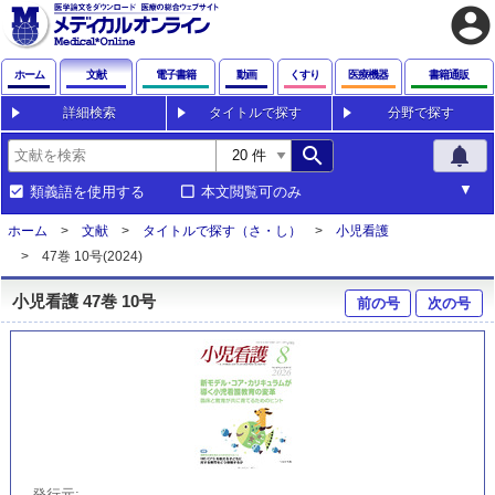
account_circle
ホーム
文献
電子書籍
動画
くすり
医療機器
書籍通販
詳細検索
タイトルで探す
分野で探す
search
notifications
類義語を使用する
本文閲覧可のみ
ホーム
文献
タイトルで探す（さ・し）
小児看護
47巻 10号(2024)
小児看護 47巻 10号
前の号
次の号
発行元