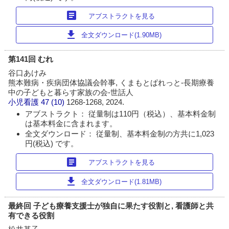
article
アブストラクトを見る
download
全文ダウンロード(1.90MB)
第141回 むれ
谷口あけみ
熊本難病・疾病団体協議会幹事, くまもとぱれっと-長期療養
中の子どもと暮らす家族の会-世話人
小児看護
47 (10)
1268-1268, 2024.
アブストラクト： 従量制は110円（税込）、基本料金制
は基本料金に含まれます。
全文ダウンロード： 従量制、基本料金制の方共に1,023
円(税込) です。
article
アブストラクトを見る
download
全文ダウンロード(1.81MB)
最終回 子ども療養支援士が独自に果たす役割と, 看護師と共
有できる役割