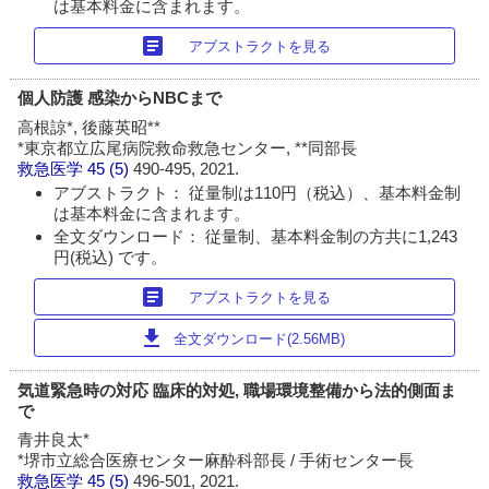
は基本料金に含まれます。
article
アブストラクトを見る
個人防護 感染からNBCまで
高根諒*, 後藤英昭**
*東京都立広尾病院救命救急センター, **同部長
救急医学
45 (5)
490-495, 2021.
アブストラクト： 従量制は110円（税込）、基本料金制
は基本料金に含まれます。
全文ダウンロード： 従量制、基本料金制の方共に1,243
円(税込) です。
article
アブストラクトを見る
download
全文ダウンロード(2.56MB)
気道緊急時の対応 臨床的対処, 職場環境整備から法的側面ま
で
青井良太*
*堺市立総合医療センター麻酔科部長 / 手術センター長
救急医学
45 (5)
496-501, 2021.