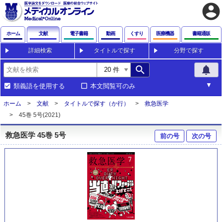
account_circle
ホーム
文献
電子書籍
動画
くすり
医療機器
書籍通販
詳細検索
タイトルで探す
分野で探す
search
notifications
類義語を使用する
本文閲覧可のみ
ホーム
文献
タイトルで探す（か行）
救急医学
45巻 5号(2021)
救急医学 45巻 5号
前の号
次の号