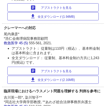
article
アブストラクトを見る
download
全文ダウンロード(1.94MB)
クレーマーへの対応
尾内康彦*
*浩仁会南堺病院事務部顧問
救急医学
45 (5)
555-561, 2021.
アブストラクト： 従量制は110円（税込）、基本料金制
は基本料金に含まれます。
全文ダウンロード： 従量制、基本料金制の方共に1,243
円(税込) です。
article
アブストラクトを見る
download
全文ダウンロード(2.16MB)
臨床現場におけるハラスメント問題を理解する 判例を参考に
吉川英一郎*, 染川智子**
*同志社大学商学部教授, **あわざ総合法律事務所弁護士