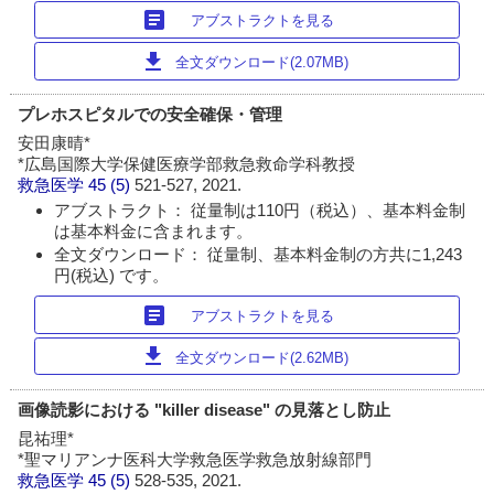
article
アブストラクトを見る
download
全文ダウンロード(2.07MB)
プレホスピタルでの安全確保・管理
安田康晴*
*広島国際大学保健医療学部救急救命学科教授
救急医学
45 (5)
521-527, 2021.
アブストラクト： 従量制は110円（税込）、基本料金制
は基本料金に含まれます。
全文ダウンロード： 従量制、基本料金制の方共に1,243
円(税込) です。
article
アブストラクトを見る
download
全文ダウンロード(2.62MB)
画像読影における "killer disease" の見落とし防止
昆祐理*
*聖マリアンナ医科大学救急医学救急放射線部門
救急医学
45 (5)
528-535, 2021.