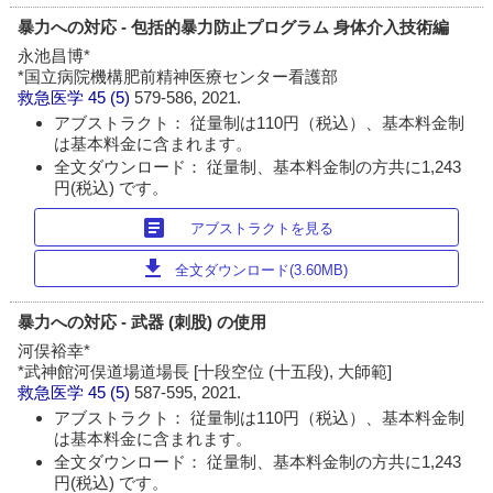
暴力への対応 - 包括的暴力防止プログラム 身体介入技術編
永池昌博*
*国立病院機構肥前精神医療センター看護部
救急医学
45 (5)
579-586, 2021.
アブストラクト： 従量制は110円（税込）、基本料金制
は基本料金に含まれます。
全文ダウンロード： 従量制、基本料金制の方共に1,243
円(税込) です。
article
アブストラクトを見る
download
全文ダウンロード(3.60MB)
暴力への対応 - 武器 (刺股) の使用
河俣裕幸*
*武神館河俣道場道場長 [十段空位 (十五段), 大師範]
救急医学
45 (5)
587-595, 2021.
アブストラクト： 従量制は110円（税込）、基本料金制
は基本料金に含まれます。
全文ダウンロード： 従量制、基本料金制の方共に1,243
円(税込) です。