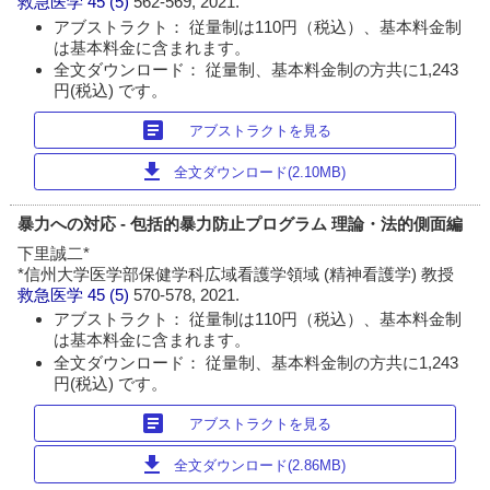
救急医学
45 (5)
562-569, 2021.
アブストラクト： 従量制は110円（税込）、基本料金制
は基本料金に含まれます。
全文ダウンロード： 従量制、基本料金制の方共に1,243
円(税込) です。
article
アブストラクトを見る
download
全文ダウンロード(2.10MB)
暴力への対応 - 包括的暴力防止プログラム 理論・法的側面編
下里誠二*
*信州大学医学部保健学科広域看護学領域 (精神看護学) 教授
救急医学
45 (5)
570-578, 2021.
アブストラクト： 従量制は110円（税込）、基本料金制
は基本料金に含まれます。
全文ダウンロード： 従量制、基本料金制の方共に1,243
円(税込) です。
article
アブストラクトを見る
download
全文ダウンロード(2.86MB)