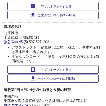
article
アブストラクトを見る
download
全文ダウンロード(3.29MB)
野球のお話
北原雅徳
千葉西総合病院救急科
救急医学
45 (5)
597-597, 2021.
アブストラクト： 従量制は110円（税込）、基本料金制
は基本料金に含まれます。
全文ダウンロード： 従量制、基本料金制の方共に1,243
円(税込) です。
article
アブストラクトを見る
download
全文ダウンロード(1.63MB)
連載第9回 AED N@VIの効果と今後の展望
本間洋輔
千葉市立海浜病院救急科, 公益財団法人日本AED財団
救急医学
45 (5)
598-599, 2021.