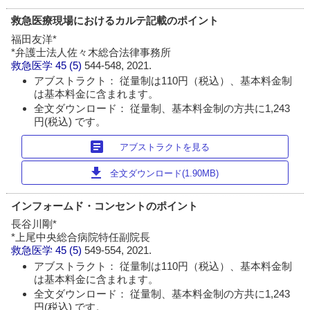
救急医療現場におけるカルテ記載のポイント
福田友洋*
*弁護士法人佐々木総合法律事務所
救急医学
45 (5)
544-548, 2021.
アブストラクト： 従量制は110円（税込）、基本料金制
は基本料金に含まれます。
全文ダウンロード： 従量制、基本料金制の方共に1,243
円(税込) です。
article
アブストラクトを見る
download
全文ダウンロード(1.90MB)
インフォームド・コンセントのポイント
長谷川剛*
*上尾中央総合病院特任副院長
救急医学
45 (5)
549-554, 2021.
アブストラクト： 従量制は110円（税込）、基本料金制
は基本料金に含まれます。
全文ダウンロード： 従量制、基本料金制の方共に1,243
円(税込) です。