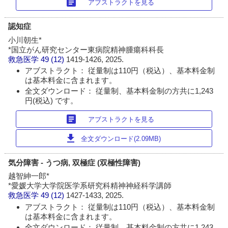
article
アブストラクトを見る
認知症
小川朝生*
*国立がん研究センター東病院精神腫瘍科科長
救急医学
49 (12)
1419-1426, 2025.
アブストラクト： 従量制は110円（税込）、基本料金制
は基本料金に含まれます。
全文ダウンロード： 従量制、基本料金制の方共に1,243
円(税込) です。
article
アブストラクトを見る
download
全文ダウンロード(2.09MB)
気分障害 - うつ病, 双極症 (双極性障害)
越智紳一郎*
*愛媛大学大学院医学系研究科精神神経科学講師
救急医学
49 (12)
1427-1433, 2025.
アブストラクト： 従量制は110円（税込）、基本料金制
は基本料金に含まれます。
全文ダウンロード： 従量制、基本料金制の方共に1,243