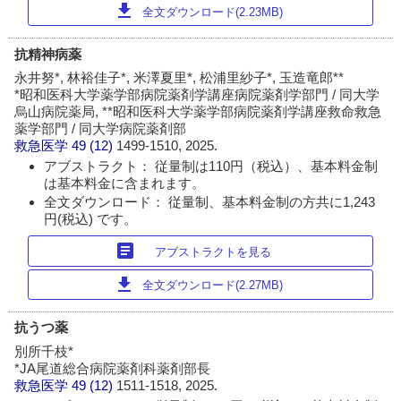
download
全文ダウンロード(2.23MB)
抗精神病薬
永井努*, 林裕佳子*, 米澤夏里*, 松浦里紗子*, 玉造竜郎**
*昭和医科大学薬学部病院薬剤学講座病院薬剤学部門 / 同大学
烏山病院薬局, **昭和医科大学薬学部病院薬剤学講座救命救急
薬学部門 / 同大学病院薬剤部
救急医学
49 (12)
1499-1510, 2025.
アブストラクト： 従量制は110円（税込）、基本料金制
は基本料金に含まれます。
全文ダウンロード： 従量制、基本料金制の方共に1,243
円(税込) です。
article
アブストラクトを見る
download
全文ダウンロード(2.27MB)
抗うつ薬
別所千枝*
*JA尾道総合病院薬剤科薬剤部長
救急医学
49 (12)
1511-1518, 2025.