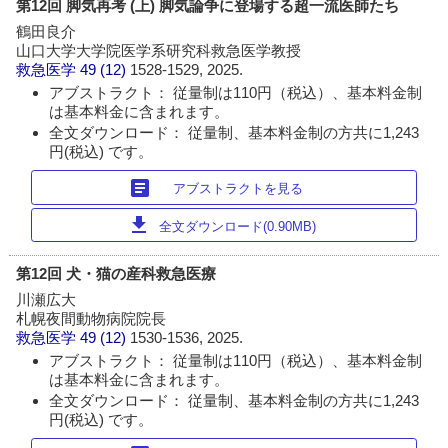
第12回 脚気再考 (上) 脚気論争に登場する超一流医師たち
鶴田良介
山口大学大学院医学系研究科救急医学教授
救急医学
49 (12)
1528-1529, 2025.
アブストラクト： 従量制は110円（税込）、基本料金制
は基本料金に含まれます。
全文ダウンロード： 従量制、基本料金制の方共に1,243
円(税込) です。
article
アブストラクトを見る
download
全文ダウンロード(0.90MB)
第12回 犬・猫の産科救急医療
川瀬広大
札幌夜間動物病院院長
救急医学
49 (12)
1530-1536, 2025.
アブストラクト： 従量制は110円（税込）、基本料金制
は基本料金に含まれます。
全文ダウンロード： 従量制、基本料金制の方共に1,243
円(税込) です。