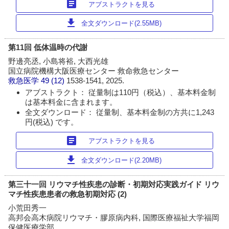
article
アブストラクトを見る
download
全文ダウンロード(2.55MB)
第11回 低体温時の代謝
野邊亮丞, 小島将裕, 大西光雄
国立病院機構大阪医療センター 救命救急センター
救急医学
49 (12)
1538-1541, 2025.
アブストラクト： 従量制は110円（税込）、基本料金制
は基本料金に含まれます。
全文ダウンロード： 従量制、基本料金制の方共に1,243
円(税込) です。
article
アブストラクトを見る
download
全文ダウンロード(2.20MB)
第三十一回 リウマチ性疾患の診断・初期対応実践ガイド リウ
マチ性疾患患者の救急初期対応 (2)
小荒田秀一
高邦会高木病院リウマチ・膠原病内科, 国際医療福祉大学福岡
保健医療学部