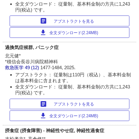
全文ダウンロード： 従量制、基本料金制の方共に1,243
円(税込) です。
article
アブストラクトを見る
download
全文ダウンロード(2.24MB)
過換気症候群, パニック症
北元健*
*積信会長谷川病院精神科
救急医学
49 (12)
1477-1484, 2025.
アブストラクト： 従量制は110円（税込）、基本料金制
は基本料金に含まれます。
全文ダウンロード： 従量制、基本料金制の方共に1,243
円(税込) です。
article
アブストラクトを見る
download
全文ダウンロード(2.24MB)
摂食症 (摂食障害) - 神経性やせ症, 神経性過食症
末松孝文*, 高倉修**