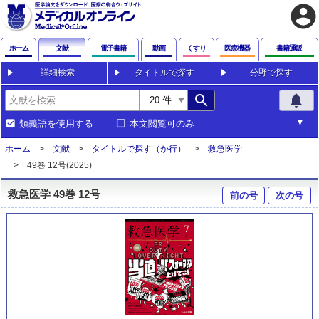
account_circle
ホーム
文献
電子書籍
動画
くすり
医療機器
書籍通販
詳細検索
タイトルで探す
分野で探す
search
notifications
類義語を使用する
本文閲覧可のみ
ホーム
文献
タイトルで探す（か行）
救急医学
49巻 12号(2025)
救急医学 49巻 12号
前の号
次の号