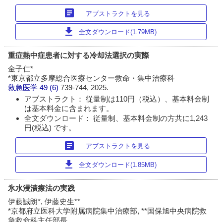
article
アブストラクトを見る
download
全文ダウンロード(1.79MB)
重症熱中症患者に対する冷却法選択の実際
金子仁*
*東京都立多摩総合医療センター救命・集中治療科
救急医学
49 (6)
739-744, 2025.
アブストラクト： 従量制は110円（税込）、基本料金制
は基本料金に含まれます。
全文ダウンロード： 従量制、基本料金制の方共に1,243
円(税込) です。
article
アブストラクトを見る
download
全文ダウンロード(1.85MB)
氷水浸漬療法の実践
伊藤誠朗*, 伊藤史生**
*京都府立医科大学附属病院集中治療部, **国保旭中央病院救
急救命科主任部長