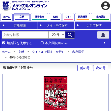
account_circle
ホーム
文献
電子書籍
動画
くすり
医療機器
書籍通販
詳細検索
タイトルで探す
分野で探す
search
notifications
類義語を使用する
本文閲覧可のみ
ホーム
文献
タイトルで探す（か行）
救急医学
49巻 6号(2025)
救急医学 49巻 6号
前の号
次の号