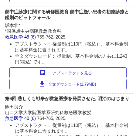
熱中症診療に関する研修医教育 熱中症疑い患者の初療診療と
鑑別のピットフォール
坂本壮*
*国保旭中央病院救急救命科
救急医学
49 (6)
759-762, 2025.
アブストラクト： 従量制は110円（税込）、基本料金制
は基本料金に含まれます。
全文ダウンロード： 従量制、基本料金制の方共に1,243
円(税込) です。
article
アブストラクトを見る
download
全文ダウンロード(1.79MB)
第6回 悲しくも戦争が救急医療を発展させた, 明治のはじまり
鶴田良介
山口大学大学院医学系研究科救急医学教授
救急医学
49 (6)
764-765, 2025.
アブストラクト： 従量制は110円（税込）、基本料金制
は基本料金に含まれます。