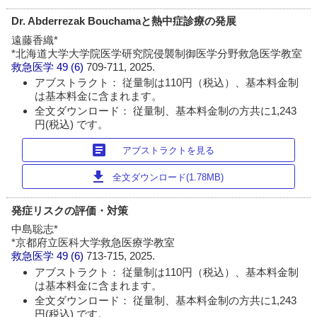
Dr. Abderrezak Bouchamaと熱中症診療の発展
遠藤香織*
*北海道大学大学院医学研究院侵襲制御医学分野救急医学教室
救急医学
49 (6)
709-711, 2025.
アブストラクト： 従量制は110円（税込）、基本料金制
は基本料金に含まれます。
全文ダウンロード： 従量制、基本料金制の方共に1,243
円(税込) です。
article
アブストラクトを見る
download
全文ダウンロード(1.78MB)
発症リスクの評価・対策
中島聡志*
*京都府立医科大学救急医療学教室
救急医学
49 (6)
713-715, 2025.
アブストラクト： 従量制は110円（税込）、基本料金制
は基本料金に含まれます。
全文ダウンロード： 従量制、基本料金制の方共に1,243
円(税込) です。