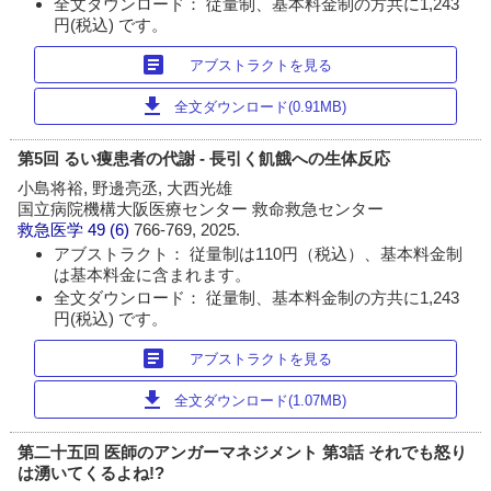
全文ダウンロード： 従量制、基本料金制の方共に1,243
円(税込) です。
article
アブストラクトを見る
download
全文ダウンロード(0.91MB)
第5回 るい痩患者の代謝 - 長引く飢餓への生体反応
小島将裕, 野邊亮丞, 大西光雄
国立病院機構大阪医療センター 救命救急センター
救急医学
49 (6)
766-769, 2025.
アブストラクト： 従量制は110円（税込）、基本料金制
は基本料金に含まれます。
全文ダウンロード： 従量制、基本料金制の方共に1,243
円(税込) です。
article
アブストラクトを見る
download
全文ダウンロード(1.07MB)
第二十五回 医師のアンガーマネジメント 第3話 それでも怒り
は湧いてくるよね!?