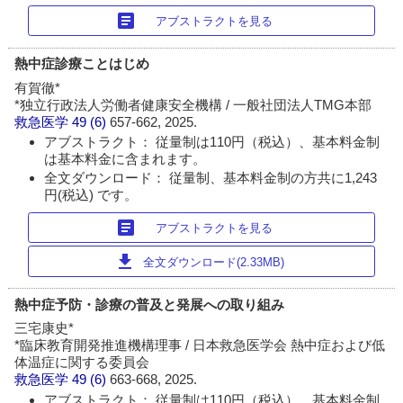
article
アブストラクトを見る
熱中症診療ことはじめ
有賀徹*
*独立行政法人労働者健康安全機構 / 一般社団法人TMG本部
救急医学
49 (6)
657-662, 2025.
アブストラクト： 従量制は110円（税込）、基本料金制
は基本料金に含まれます。
全文ダウンロード： 従量制、基本料金制の方共に1,243
円(税込) です。
article
アブストラクトを見る
download
全文ダウンロード(2.33MB)
熱中症予防・診療の普及と発展への取り組み
三宅康史*
*臨床教育開発推進機構理事 / 日本救急医学会 熱中症および低
体温症に関する委員会
救急医学
49 (6)
663-668, 2025.
アブストラクト： 従量制は110円（税込）、基本料金制