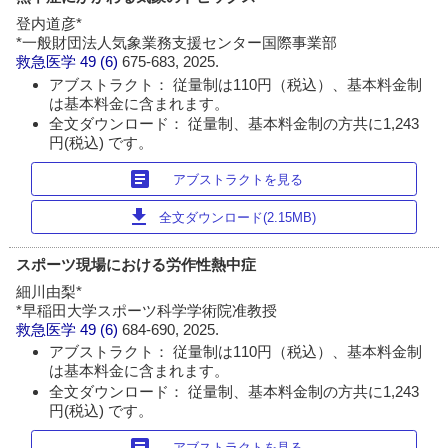
登内道彦*
*一般財団法人気象業務支援センター国際事業部
救急医学
49 (6)
675-683, 2025.
アブストラクト： 従量制は110円（税込）、基本料金制
は基本料金に含まれます。
全文ダウンロード： 従量制、基本料金制の方共に1,243
円(税込) です。
article
アブストラクトを見る
download
全文ダウンロード(2.15MB)
スポーツ現場における労作性熱中症
細川由梨*
*早稲田大学スポーツ科学学術院准教授
救急医学
49 (6)
684-690, 2025.
アブストラクト： 従量制は110円（税込）、基本料金制
は基本料金に含まれます。
全文ダウンロード： 従量制、基本料金制の方共に1,243
円(税込) です。
article
アブストラクトを見る