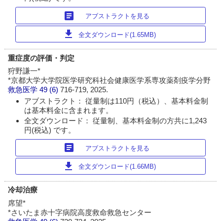
article
アブストラクトを見る
download
全文ダウンロード(1.65MB)
重症度の評価・判定
狩野謙一*
*京都大学大学院医学研究科社会健康医学系専攻薬剤疫学分野
救急医学
49 (6)
716-719, 2025.
アブストラクト： 従量制は110円（税込）、基本料金制
は基本料金に含まれます。
全文ダウンロード： 従量制、基本料金制の方共に1,243
円(税込) です。
article
アブストラクトを見る
download
全文ダウンロード(1.66MB)
冷却治療
席望*
*さいたま赤十字病院高度救命救急センター