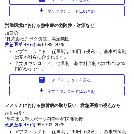
download
全文ダウンロード(1.81MB)
労働環境における熱中症の危険性・対策など
加部勇*
*株式会社クボタ筑波工場産業医
救急医学
49 (6)
691-698, 2025.
アブストラクト： 従量制は110円（税込）、基本料金制
は基本料金に含まれます。
全文ダウンロード： 従量制、基本料金制の方共に1,243
円(税込) です。
article
アブストラクトを見る
download
全文ダウンロード(2.36MB)
アメリカにおける熱射病の取り扱い - 救急医療の視点から
細川由梨*
*早稲田大学スポーツ科学学術院准教授
救急医学
49 (6)
699-702, 2025.
アブストラクト： 従量制は110円（税込）、基本料金制