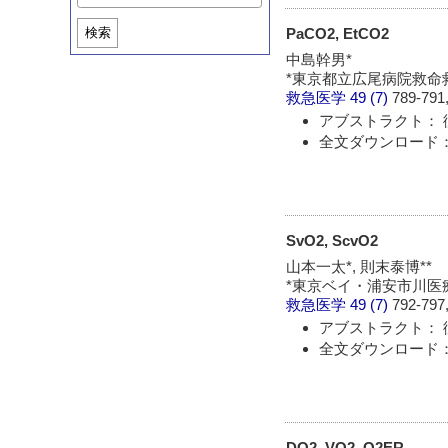
PaCO2, EtCO2
検索
中島幹男*
*東京都立広尾病院救命
救急医学
49 (7)
789-791,
アブストラクト： 
全文ダウンロード： 
SvO2, ScvO2
山本一太*, 則末泰博**
*東京ベイ・浦安市川医療
救急医学
49 (7)
792-797,
アブストラクト： 
全文ダウンロード： 
DO2, VO2, O2ER