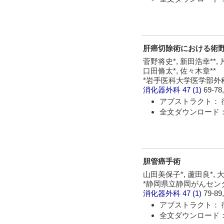
肝癌切除術における術
菅野将史*, 新田浩幸**, 
口田脩太*, 佐々木章**
*岩手医科大学医学部外科学
消化器外科
47 (1)
69-78,
アブストラクト： 
全文ダウンロード： 
胆管癌手術
山田美保子*, 蘆田良*, 大
*静岡県立静岡がんセンタ
消化器外科
47 (1)
79-89,
アブストラクト： 
全文ダウンロード： 