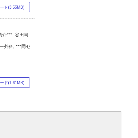
ド(3.55MB)
慎介***, 谷田司
科, ***同セ
ド(1.61MB)