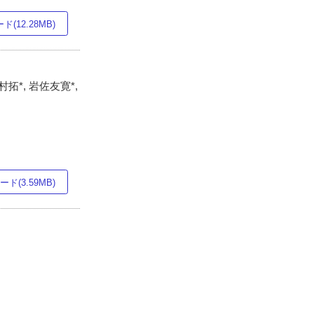
(12.28MB)
村拓*, 岩佐友寛*,
ド(3.59MB)