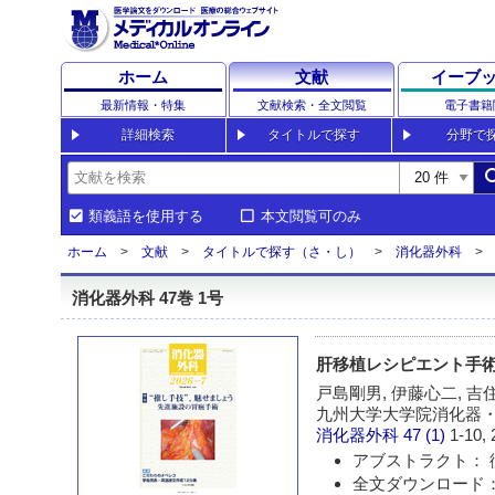
ホーム
文献
イーブ
最新情報・特集
文献検索・全文閲覧
電子書籍
詳細検索
タイトルで探す
分野で
sea
類義語を使用する
本文閲覧可のみ
ホーム
文献
タイトルで探す（さ・し）
消化器外科
消化器外科 47巻 1号
肝移植レシピエント手
戸島剛男, 伊藤心二, 吉
九州大学大学院消化器
消化器外科
47 (1)
1-10, 
アブストラクト： 
全文ダウンロード： 