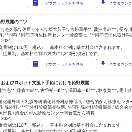
article
download
アブストラクトを見る
全文ダウンロー
術野展開のコツ
河邉久陽*, 佐原くるみ*, 松本芳子*, 吉松軍平**, 愛洲尚哉***, 長谷川
 **同科 / 同病院再生医療センター診療部長, ***同病院消化器外科講
 2024.
従量制は110円（税込）、基本料金制は基本料金に含まれます。
従量制、基本料金制の方共に1,243円(税込) です。
article
download
アブストラクトを見る
全文ダウンロー
下およびロボット支援下手術における術野展開
藤浩志**, 藤森大輔**, 古谷裕一郎**, 澤田幸一郎***, 林泰寛***, 尾山
消化器外科・乳腺外科消化器外科診療部長 / 総合的がん診療センタ
乳腺外科, ***同外科診療部長待遇, *4同乳腺外科診療部長 / 総合
診療部長 / 総合的がん診療センター胃食道がん科長
 2024.
従量制は110円（税込）、基本料金制は基本料金に含まれます。
従量制、基本料金制の方共に1,243円(税込) です。