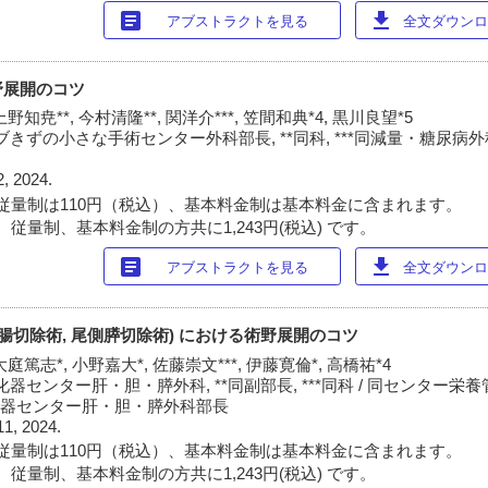
article
download
アブストラクトを見る
全文ダウンロー
野展開のコツ
上野知尭**, 今村清隆**, 関洋介***, 笠間和典*4, 黒川良望*5
きずの小さな手術センター外科部長, **同科, ***同減量・糖尿病外科
2, 2024.
従量制は110円（税込）、基本料金制は基本料金に含まれます。
従量制、基本料金制の方共に1,243円(税込) です。
article
download
アブストラクトを見る
全文ダウンロー
腸切除術, 尾側膵切除術) における術野展開のコツ
大庭篤志*, 小野嘉大*, 佐藤崇文***, 伊藤寛倫*, 高橋祐*4
センター肝・胆・膵外科, **同副部長, ***同科 / 同センター栄養管
消化器センター肝・胆・膵外科部長
11, 2024.
従量制は110円（税込）、基本料金制は基本料金に含まれます。
従量制、基本料金制の方共に1,243円(税込) です。