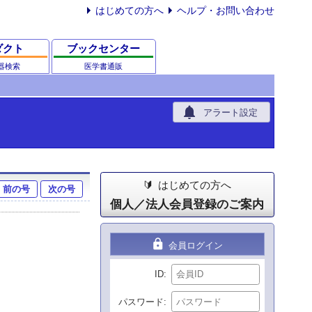
はじめての方へ
ヘルプ・お問い合わせ
ダクト
ブックセンター
器検索
医学書通販
notifications
アラート設定
はじめての方へ
前の号
次の号
個人／法人会員登録のご案内
lock
会員ログイン
ID
パスワード