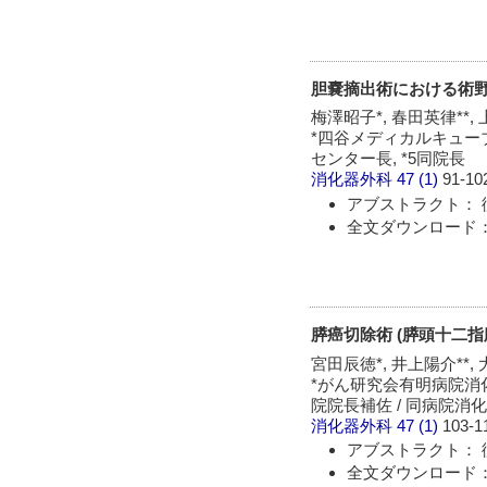
胆嚢摘出術における術
梅澤昭子*, 春田英律**, 
*四谷メディカルキューブ
センター長, *5同院長
消化器外科
47 (1)
91-10
アブストラクト： 
全文ダウンロード： 
膵癌切除術 (膵頭十二指
宮田辰徳*, 井上陽介**, 
*がん研究会有明病院消化器
院院長補佐 / 同病院
消化器外科
47 (1)
103-1
アブストラクト： 
全文ダウンロード： 