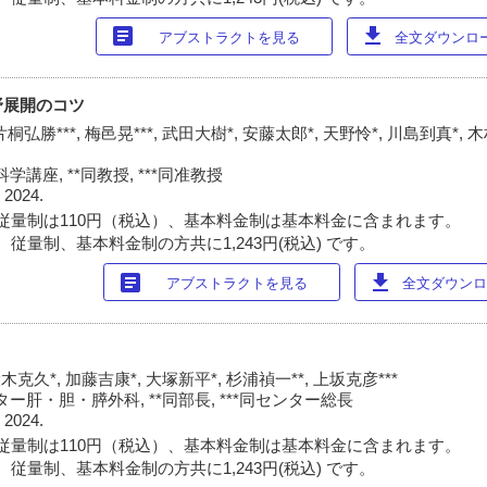
article
download
アブストラクトを見る
全文ダウンロード
野展開のコツ
片桐弘勝***, 梅邑晃***, 武田大樹*, 安藤太郎*, 天野怜*, 川島到真*, 木
講座, **同教授, ***同准教授
 2024.
従量制は110円（税込）、基本料金制は基本料金に含まれます。
従量制、基本料金制の方共に1,243円(税込) です。
article
download
アブストラクトを見る
全文ダウンロー
木克久*, 加藤吉康*, 大塚新平*, 杉浦禎一**, 上坂克彦***
ー肝・胆・膵外科, **同部長, ***同センター総長
 2024.
従量制は110円（税込）、基本料金制は基本料金に含まれます。
従量制、基本料金制の方共に1,243円(税込) です。