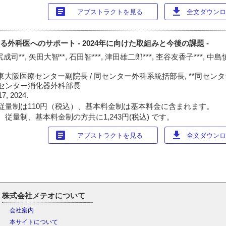
article
download
アブストラクトを見る
全文ダウンロー
る外科医へのサポート - 2024年に向けた取組みと今後の課題 -
成司**, 矢田大智**, 石田智***, 津田雄二郎***, 杢谷友香子***, 中島
大阪医療センター副院長 / 同センター外科系統括部長, **同センター外
同センター消化器外科部長
17, 2024.
従量制は110円（税込）、基本料金制は基本料金に含まれます。
従量制、基本料金制の方共に1,243円(税込) です。
article
download
アブストラクトを見る
全文ダウンロー
株式会社メテオについて
会社案内
本サイトについて