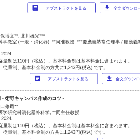
article
download
アブストラクトを見る
全文ダウンロード
保博文**, 北川雄光***
教室 (一般・消化器), **同准教授, ***慶應義塾常任理事 / 慶
 2024.
従量制は110円（税込）、基本料金制は基本料金に含まれます。
従量制、基本料金制の方共に1,243円(税込) です。
article
download
アブストラクトを見る
全文ダウンロー
- 術野キャンバス作成のコツ -
瀧口修司**
学研究科消化器外科学, **同主任教授
 2024.
従量制は110円（税込）、基本料金制は基本料金に含まれます。
従量制、基本料金制の方共に1,243円(税込) です。