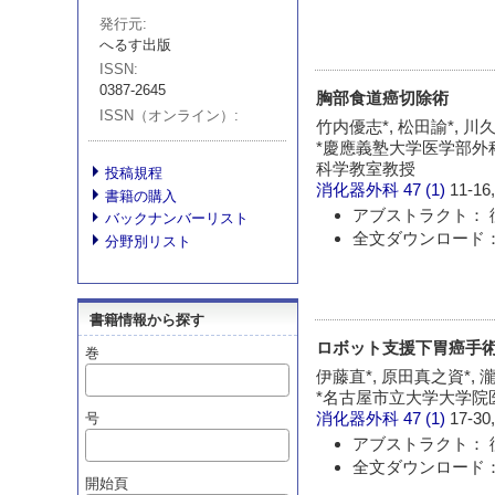
発行元
へるす出版
ISSN
0387-2645
胸部食道癌切除術
ISSN（オンライン）
竹内優志*, 松田諭*, 川久
*慶應義塾大学医学部外科学
科学教室教授
投稿規程
消化器外科
47 (1)
11-16,
書籍の購入
アブストラクト： 
バックナンバーリスト
全文ダウンロード： 
分野別リスト
書籍情報から探す
ロボット支援下胃癌手術 
巻
伊藤直*, 原田真之資*, 
*名古屋市立大学大学院医
消化器外科
47 (1)
17-30,
号
アブストラクト： 
全文ダウンロード： 
開始頁