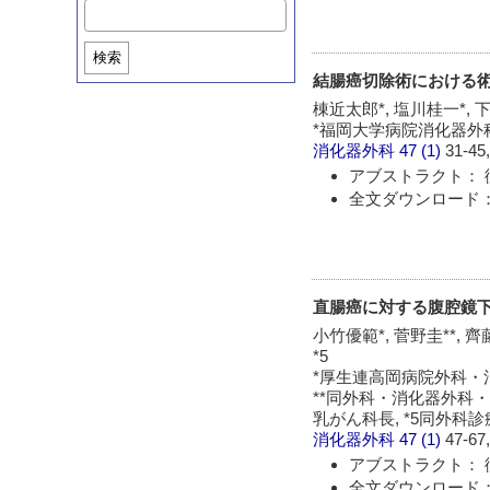
検索
結腸癌切除術における
棟近太郎*, 塩川桂一*, 下
*福岡大学病院消化器外科,
消化器外科
47 (1)
31-45,
アブストラクト： 
全文ダウンロード： 
直腸癌に対する腹腔鏡
小竹優範*, 菅野圭**, 齊
*5
*厚生連高岡病院外科・
**同外科・消化器外科・
乳がん科長, *5同外科
消化器外科
47 (1)
47-67,
アブストラクト： 
全文ダウンロード： 