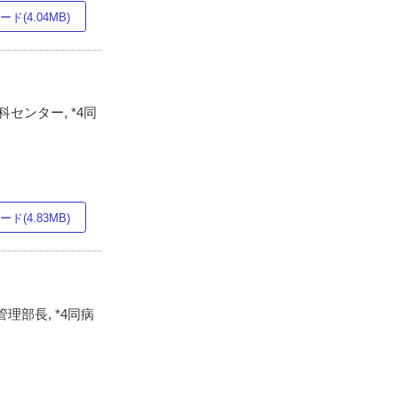
ド(4.04MB)
センター, *4同
ド(4.83MB)
理部長, *4同病