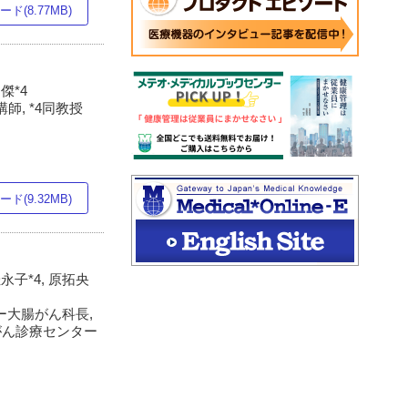
ド(8.77MB)
傑*4
師, *4同教授
ド(9.32MB)
佳永子*4, 原拓央
ー大腸がん科長,
的がん診療センター