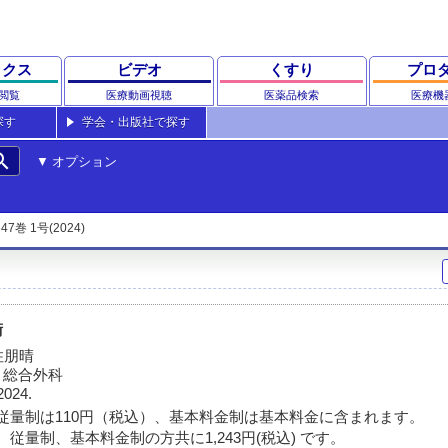
ックス
ビデオ
くすり
プロ
閲覧
医療動画視聴
医薬品検索
医療機
探す
学会・出版社で探す
rch
オプション
47巻 1号(2024)
術
住朋晴
・総合外科
2024.
従量制は110円（税込）、基本料金制は基本料金に含まれます。
従量制、基本料金制の方共に1,243円(税込) です。