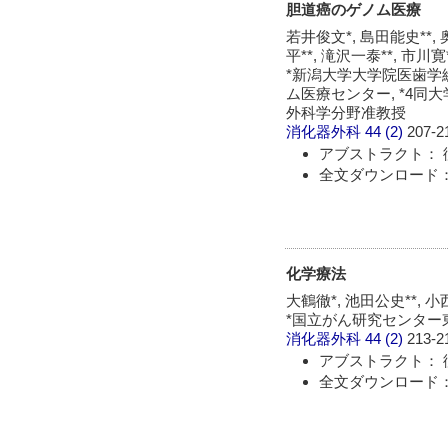
胆道癌のゲノム医療
若井俊文*, 島田能史**, 
平**, 滝沢一泰**, 市川寛
*新潟大学大学院医歯学総
ム医療センター, *4
外科学分野准教授
消化器外科
44 (2)
207-2
アブストラクト： 
全文ダウンロード： 
化学療法
大鶴徹*, 池田公史**, 小西
*国立がん研究センター東病
消化器外科
44 (2)
213-2
アブストラクト： 
全文ダウンロード： 