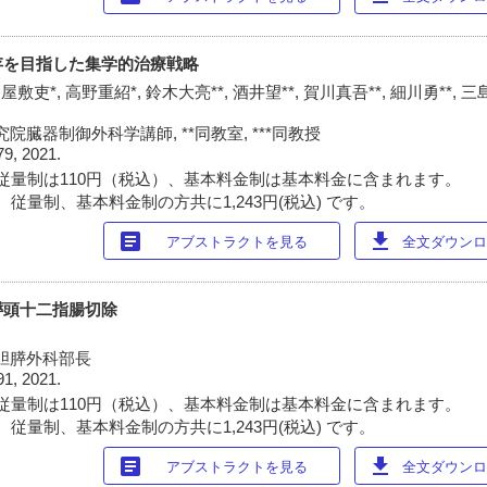
存を目指した集学的治療戦略
屋敷吏*, 高野重紹*, 鈴木大亮**, 酒井望**, 賀川真吾**, 細川勇**, 三
臓器制御外科学講師, **同教室, ***同教授
79, 2021.
従量制は110円（税込）、基本料金制は基本料金に含まれます。
従量制、基本料金制の方共に1,243円(税込) です。
article
download
アブストラクトを見る
全文ダウンロー
膵頭十二指腸切除
胆膵外科部長
91, 2021.
従量制は110円（税込）、基本料金制は基本料金に含まれます。
従量制、基本料金制の方共に1,243円(税込) です。
article
download
アブストラクトを見る
全文ダウンロー