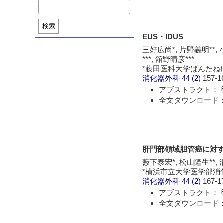
検索
EUS・IDUS
三好広尚*, 片野義明**, 
***, 舘野晴彦***
*藤田医科大学ばんたね病院
消化器外科
44 (2)
157-1
アブストラクト： 
全文ダウンロード： 
肝門部領域胆管癌に対
藪下泰宏*, 松山隆生**, 
*横浜市立大学医学部消化器
消化器外科
44 (2)
167-1
アブストラクト： 
全文ダウンロード： 