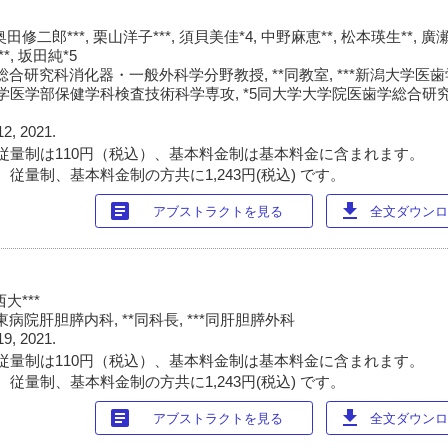
奥田修二郎***, 栗山洋子***, 須貝美佳*4, 中野麻恵**, 松本瑛生**, 廣
**, 坂田純*5
合研究科消化器・一般外科学分野教授, **同教室, ***新潟大学医
同大学医学部保健学科検査技術科学専攻, *5同大学大学院医歯学総合
12, 2021.
従量制は110円（税込）、基本料金制は基本料金に含まれます。
従量制、基本料金制の方共に1,243円(税込) です。
article
download
アブストラクトを見る
全文ダウンロー
大***
院肝胆膵内科, **同科長, ***同肝胆膵外科
19, 2021.
従量制は110円（税込）、基本料金制は基本料金に含まれます。
従量制、基本料金制の方共に1,243円(税込) です。
article
download
アブストラクトを見る
全文ダウンロー