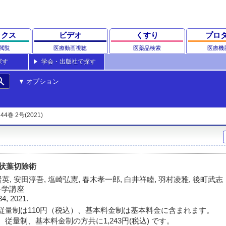
ックス
ビデオ
くすり
プロ
閲覧
医療動画視聴
医薬品検索
医療機
探す
学会・出版社で探す
rch
オプション
44巻 2号(2021)
状葉切除術
賢英, 安田淳吾, 塩崎弘憲, 春木孝一郎, 白井祥睦, 羽村凌雅, 後町武志
科学講座
34, 2021.
従量制は110円（税込）、基本料金制は基本料金に含まれます。
従量制、基本料金制の方共に1,243円(税込) です。