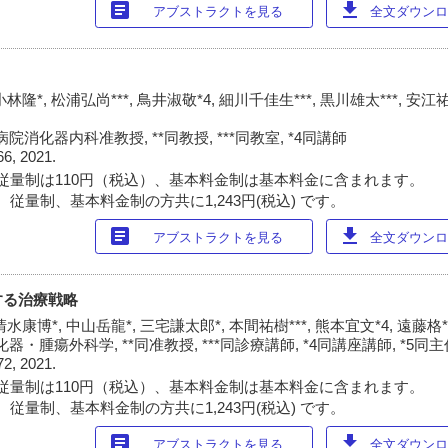
article
download
アブストラクトを見る
全文ダウンロー
小林隆*, 松浦弘尚***, 鳥井淑敬*4, 細川千佳生***, 黒川雄太***, 安江
消化器内科准教授, **同教授, ***同教室, *4同講師
66, 2021.
従量制は110円（税込）、基本料金制は基本料金に含まれます。
従量制、基本料金制の方共に1,243円(税込) です。
article
download
アブストラクトを見る
全文ダウンロー
する治療戦略
清水康博*, 中山岳龍*, 三宅謙太郎*, 本間祐樹***, 熊本宜文*4, 遠藤格*
・腫瘍外科学, **同准教授, ***同診療講師, *4同講座講師, *5同
72, 2021.
従量制は110円（税込）、基本料金制は基本料金に含まれます。
従量制、基本料金制の方共に1,243円(税込) です。
article
download
アブストラクトを見る
全文ダウンロー