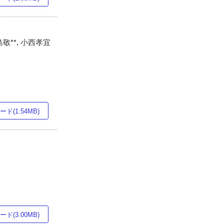
島敬**, 小西孝宜
ド(1.54MB)
ド(3.00MB)