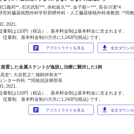
河口義邦**, 石沢武彰***, 赤松延久***, 金子順一***, 長谷川潔*4
究科臓器病態外科学肝胆膵外科・人工臓器移植外科准教授, **同教室, *
32, 2021.
従量制は110円（税込）、基本料金制は基本料金に含まれます。
従量制、基本料金制の方共に1,243円(税込) です。
article
download
アブストラクトを見る
全文ダウンロー
に留置した金属ステントが逸脱し治療に難渋した1例
口高史*, 大谷哲之*, 猪飼伊和夫**
ンター外科, **同統括診療部長
41, 2021.
従量制は110円（税込）、基本料金制は基本料金に含まれます。
従量制、基本料金制の方共に1,243円(税込) です。
article
download
アブストラクトを見る
全文ダウンロー