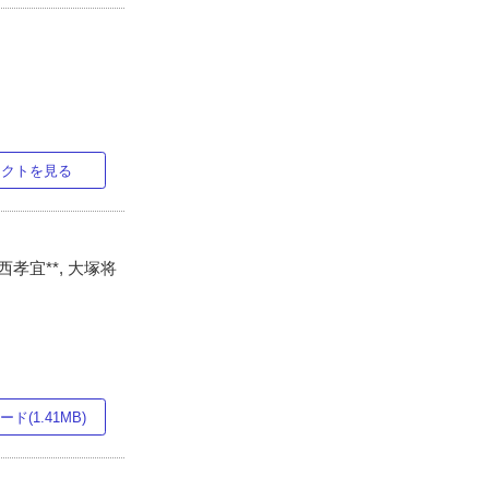
ラクトを見る
小西孝宜**, 大塚将
ド(1.41MB)