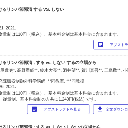
けるリンパ節郭清 する VS. しない
21, 2021.
従量制は110円（税込）、基本料金制は基本料金に含まれます。
article
アブスト
るリンパ節郭清 ; する vs. しない するの立場から
屋敷吏*, 高野重紹**, 鈴木大亮**, 酒井望**, 賀川真吾**, 三島敬**, 
臓器制御外科学講師, **同教室, ***同教授
26, 2021.
従量制は110円（税込）、基本料金制は基本料金に含まれます。
従量制、基本料金制の方共に1,243円(税込) です。
article
download
アブストラクトを見る
全文ダウンロー
るリンパ節郭清 ; する vs. しない しないの立場から