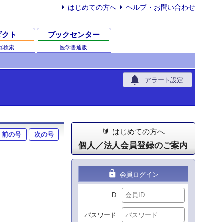
はじめての方へ
ヘルプ・お問い合わせ
ダクト
ブックセンター
器検索
医学書通販
notifications
アラート設定
はじめての方へ
前の号
次の号
個人／法人会員登録のご案内
lock
会員ログイン
ID
パスワード