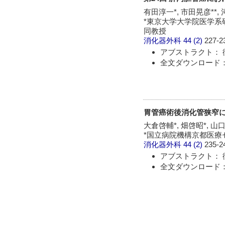
有田淳一*, 市田晃彦**, 
*東京大学大学院医学系研
同教授
消化器外科
44 (2)
227-2
アブストラクト： 
全文ダウンロード： 
胃管癌術後消化管狭窄
大倉啓輔*, 畑啓昭*, 山
*国立病院機構京都医療セ
消化器外科
44 (2)
235-2
アブストラクト： 
全文ダウンロード： 