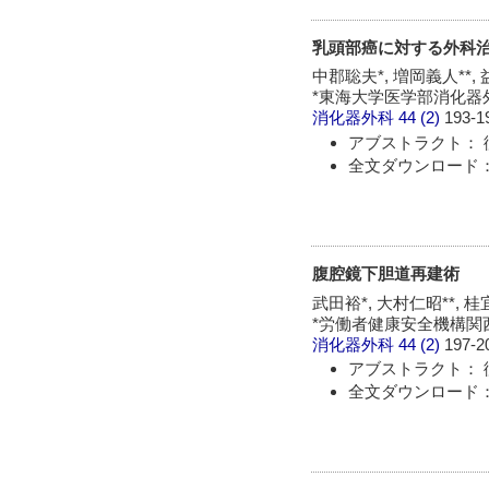
乳頭部癌に対する外科
中郡聡夫*, 増岡義人**, 
*東海大学医学部消化器外
消化器外科
44 (2)
193-1
アブストラクト： 
全文ダウンロード： 
腹腔鏡下胆道再建術
武田裕*, 大村仁昭**, 桂宜
*労働者健康安全機構関西
消化器外科
44 (2)
197-2
アブストラクト： 
全文ダウンロード： 