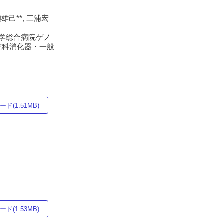
瀬雄己**, 三浦宏
歯学総合病院ゲノ
研究科消化器・一般
ド(1.51MB)
ド(1.53MB)