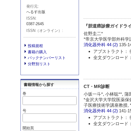
発行元
へるす出版
ISSN
0387-2645
『胆道癌診療ガイドライ
ISSN（オンライン）
佐野圭二*
*帝京大学医学部外科学
消化器外科
44 (2)
135-1
投稿規程
アブストラクト： 
書籍の購入
全文ダウンロード： 
バックナンバーリスト
分野別リスト
書籍情報から探す
CT・MR診断
巻
小坂一斗*, 小林聡**, 蒲
*金沢大学大学院医薬保
子医療技術学講座教授,
消化器外科
44 (2)
141-1
号
アブストラクト： 
全文ダウンロード： 
開始頁