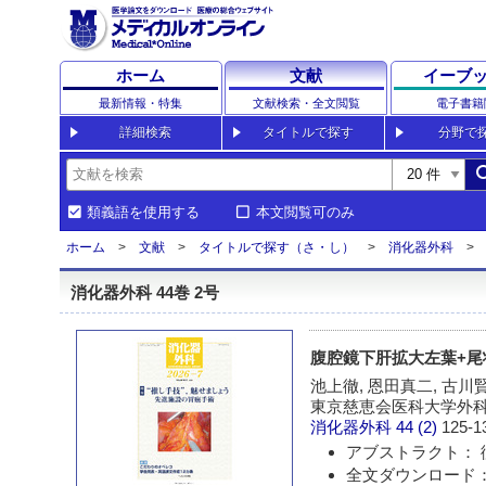
ホーム
文献
イーブ
最新情報・特集
文献検索・全文閲覧
電子書籍
詳細検索
タイトルで探す
分野で
sea
類義語を使用する
本文閲覧可のみ
ホーム
文献
タイトルで探す（さ・し）
消化器外科
消化器外科 44巻 2号
腹腔鏡下肝拡大左葉+尾
池上徹, 恩田真二, 古川
東京慈恵会医科大学外
消化器外科
44 (2)
125-1
アブストラクト： 
全文ダウンロード： 