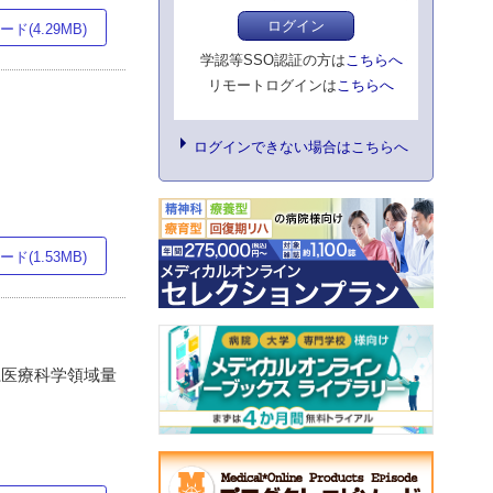
ログイン
ド(4.29MB)
学認等SSO認証の方は
こちらへ
リモートログインは
こちらへ
ログインできない場合はこちらへ
ド(1.53MB)
系医療科学領域量