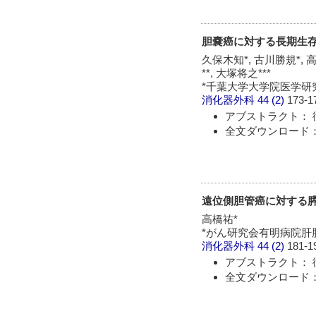
胆嚢癌に対する長期生
久保木知*, 古川勝規*, 高
**, 大塚将之***
*千葉大学大学院医学研究院
消化器外科
44 (2)
173-1
アブストラクト： 
全文ダウンロード： 
遠位側胆管癌に対する
高橋祐*
*がん研究会有明病院肝
消化器外科
44 (2)
181-1
アブストラクト： 
全文ダウンロード： 