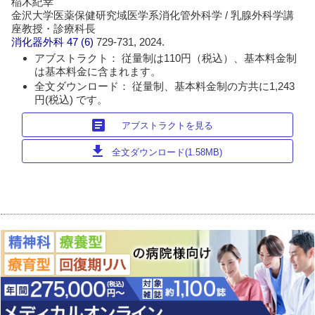
稲木紀幸
金沢大学医薬保健研究域医学系消化管外科学 / 乳腺外科学講
座教授・診療科長
消化器外科
47 (6)
729-731, 2024.
アブストラクト： 従量制は110円（税込）、基本料金制
は基本料金に含まれます。
全文ダウンロード： 従量制、基本料金制の方共に1,243
円(税込) です。
article
アブストラクトを見る
download
全文ダウンロード(1.58MB)