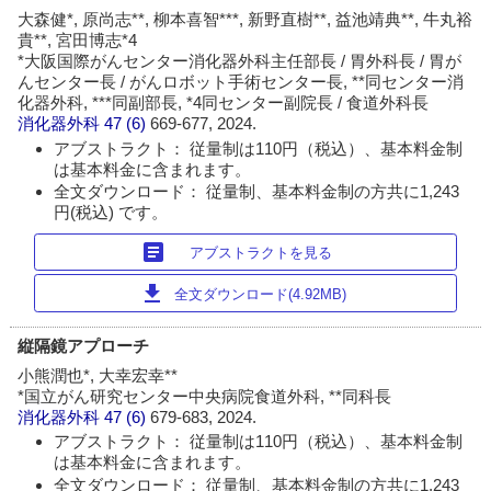
大森健*, 原尚志**, 柳本喜智***, 新野直樹**, 益池靖典**, 牛丸裕
貴**, 宮田博志*4
*大阪国際がんセンター消化器外科主任部長 / 胃外科長 / 胃が
んセンター長 / がんロボット手術センター長, **同センター消
化器外科, ***同副部長, *4同センター副院長 / 食道外科長
消化器外科
47 (6)
669-677, 2024.
アブストラクト： 従量制は110円（税込）、基本料金制
は基本料金に含まれます。
全文ダウンロード： 従量制、基本料金制の方共に1,243
円(税込) です。
article
アブストラクトを見る
download
全文ダウンロード(4.92MB)
縦隔鏡アプローチ
小熊潤也*, 大幸宏幸**
*国立がん研究センター中央病院食道外科, **同科長
消化器外科
47 (6)
679-683, 2024.
アブストラクト： 従量制は110円（税込）、基本料金制
は基本料金に含まれます。
全文ダウンロード： 従量制、基本料金制の方共に1,243