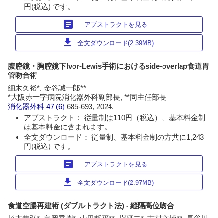
円(税込) です。
article
アブストラクトを見る
download
全文ダウンロード(2.39MB)
腹腔鏡・胸腔鏡下Ivor-Lewis手術におけるside-overlap食道胃
管吻合術
細木久裕*, 金谷誠一郎**
*大阪赤十字病院消化器外科副部長, **同主任部長
消化器外科
47 (6)
685-693, 2024.
アブストラクト： 従量制は110円（税込）、基本料金制
は基本料金に含まれます。
全文ダウンロード： 従量制、基本料金制の方共に1,243
円(税込) です。
article
アブストラクトを見る
download
全文ダウンロード(2.97MB)
食道空腸再建術 (ダブルトラクト法) - 縦隔高位吻合