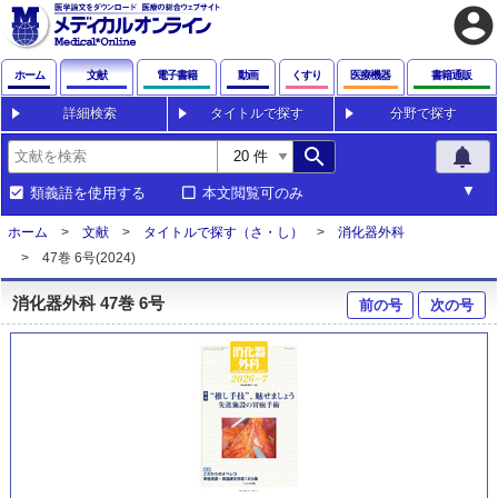
account_circle
ホーム
文献
電子書籍
動画
くすり
医療機器
書籍通販
詳細検索
タイトルで探す
分野で探す
search
notifications
類義語を使用する
本文閲覧可のみ
ホーム
文献
タイトルで探す（さ・し）
消化器外科
47巻 6号(2024)
消化器外科 47巻 6号
前の号
次の号