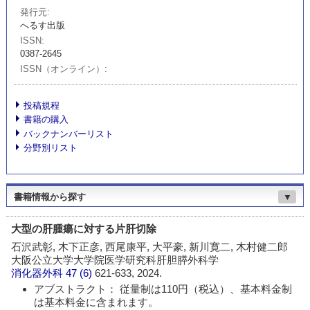
発行元
へるす出版
ISSN
0387-2645
ISSN（オンライン）
投稿規程
書籍の購入
バックナンバーリスト
分野別リスト
書籍情報から探す
▼
大型の肝腫瘍に対する片肝切除
石沢武彰, 木下正彦, 西尾康平, 大平豪, 新川寛二, 木村健二郎
大阪公立大学大学院医学研究科肝胆膵外科学
消化器外科
47 (6)
621-633, 2024.
アブストラクト： 従量制は110円（税込）、基本料金制
は基本料金に含まれます。