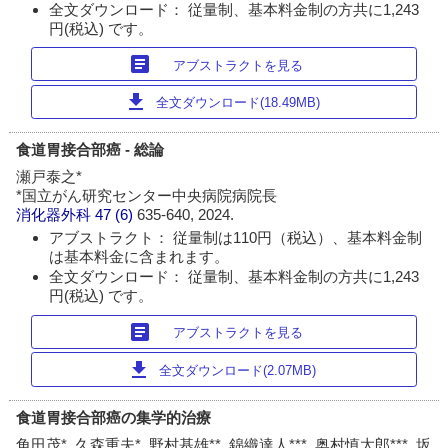
全文ダウンロード： 従量制、基本料金制の方共に1,243
円(税込) です。
article
アブストラクトを見る
download
全文ダウンロード(18.49MB)
食道胃接合部癌 - 総論
瀬戸泰之*
*国立がん研究センター中央病院病院長
消化器外科
47 (6)
635-640, 2024.
アブストラクト： 従量制は110円（税込）、基本料金制
は基本料金に含まれます。
全文ダウンロード： 従量制、基本料金制の方共に1,243
円(税込) です。
article
アブストラクトを見る
download
全文ダウンロード(2.07MB)
食道胃接合部癌の集学的治療
角田茂*, 久森重夫*, 野村基雄**, 錦織達人***, 奥村慎太郎***, 坂