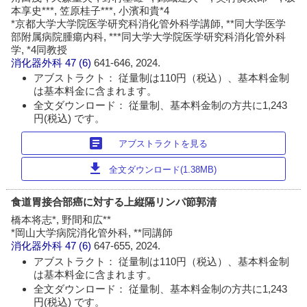
本享史***, 笠原桂子***, 小濱和貴*4
*京都大学大学院医学研究科消化管外科学講師, **同大学医学
部附属病院腫瘍内科, ***同大学大学院医学研究科消化管外科
学, *4同教授
消化器外科
47 (6)
641-646, 2024.
アブストラクト： 従量制は110円（税込）、基本料金制
は基本料金に含まれます。
全文ダウンロード： 従量制、基本料金制の方共に1,243
円(税込) です。
article
アブストラクトを見る
download
全文ダウンロード(1.38MB)
食道胃接合部癌に対する上縦隔リンパ節郭清
橋本将志*, 野間和広**
*岡山大学病院消化管外科, **同講師
消化器外科
47 (6)
647-655, 2024.
アブストラクト： 従量制は110円（税込）、基本料金制
は基本料金に含まれます。
全文ダウンロード： 従量制、基本料金制の方共に1,243
円(税込) です。