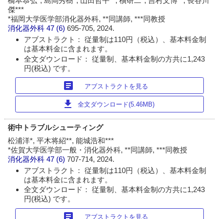
橋本恭弘*, 島岡秀樹*, 山田哲平**, 槇研二*, 吉村文博**, 長谷川
傑***
*福岡大学医学部消化器外科, **同講師, ***同教授
消化器外科
47 (6)
695-705, 2024.
アブストラクト： 従量制は110円（税込）、基本料金制
は基本料金に含まれます。
全文ダウンロード： 従量制、基本料金制の方共に1,243
円(税込) です。
article
アブストラクトを見る
download
全文ダウンロード(5.46MB)
術中トラブルシューティング
松浦洋*, 平木将紹**, 能城浩和***
*佐賀大学医学部一般・消化器外科, **同講師, ***同教授
消化器外科
47 (6)
707-714, 2024.
アブストラクト： 従量制は110円（税込）、基本料金制
は基本料金に含まれます。
全文ダウンロード： 従量制、基本料金制の方共に1,243
円(税込) です。
article
アブストラクトを見る