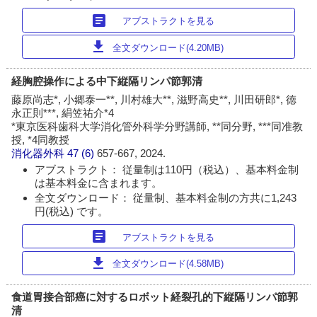
article
アブストラクトを見る
download
全文ダウンロード(4.20MB)
経胸腔操作による中下縦隔リンパ節郭清
藤原尚志*, 小郷泰一**, 川村雄大**, 滋野高史**, 川田研郎*, 徳
永正則***, 絹笠祐介*4
*東京医科歯科大学消化管外科学分野講師, **同分野, ***同准教
授, *4同教授
消化器外科
47 (6)
657-667, 2024.
アブストラクト： 従量制は110円（税込）、基本料金制
は基本料金に含まれます。
全文ダウンロード： 従量制、基本料金制の方共に1,243
円(税込) です。
article
アブストラクトを見る
download
全文ダウンロード(4.58MB)
食道胃接合部癌に対するロボット経裂孔的下縦隔リンパ節郭
清