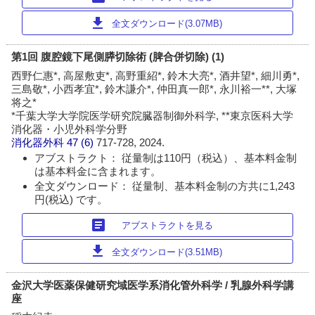
download
全文ダウンロード(3.07MB)
第1回 腹腔鏡下尾側膵切除術 (脾合併切除) (1)
西野仁惠*, 高屋敷吏*, 高野重紹*, 鈴木大亮*, 酒井望*, 細川勇*,
三島敬*, 小西孝宜*, 鈴木謙介*, 仲田真一郎*, 永川裕一**, 大塚
将之*
*千葉大学大学院医学研究院臓器制御外科学, **東京医科大学
消化器・小児外科学分野
消化器外科
47 (6)
717-728, 2024.
アブストラクト： 従量制は110円（税込）、基本料金制
は基本料金に含まれます。
全文ダウンロード： 従量制、基本料金制の方共に1,243
円(税込) です。
article
アブストラクトを見る
download
全文ダウンロード(3.51MB)
金沢大学医薬保健研究域医学系消化管外科学 / 乳腺外科学講
座