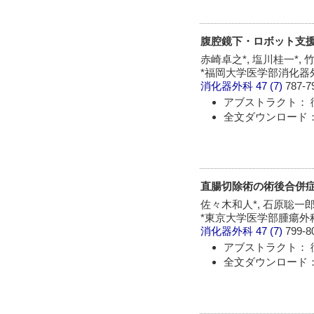
腹腔鏡下・ロボット支
赤崎卓之*, 塩川桂一*, 竹
*福岡大学医学部消化器外科
消化器外科
47 (7)
787-7
アブストラクト： 
全文ダウンロード： 
直腸切除術の術後合併
佐々木和人*, 石原聡一郎
*東京大学医学部腫瘍外科
消化器外科
47 (7)
799-8
アブストラクト： 
全文ダウンロード： 