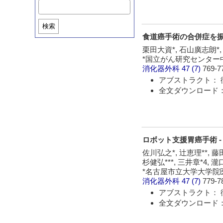
検索
食道癌手術の合併症を振
栗田大資*, 石山廣志朗*,
*国立がん研究センター中
消化器外科
47 (7)
769-7
アブストラクト： 
全文ダウンロード： 
ロボット支援胃癌手術 
佐川弘之*, 辻恵理**, 藤田
杉健弘***, 三井章*4, 瀧
*名古屋市立大学大学院医学
消化器外科
47 (7)
779-7
アブストラクト： 
全文ダウンロード： 