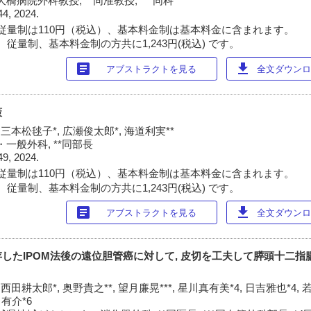
病院外科教授, **同准教授, ***同科
44, 2024.
従量制は110円（税込）、基本料金制は基本料金に含まれます。
従量制、基本料金制の方共に1,243円(税込) です。
article
download
アブストラクトを見る
全文ダウンロー
策
 三本松毬子*, 広瀬俊太郎*, 海道利実**
一般外科, **同部長
49, 2024.
従量制は110円（税込）、基本料金制は基本料金に含まれます。
従量制、基本料金制の方共に1,243円(税込) です。
article
download
アブストラクトを見る
全文ダウンロー
したIPOM法後の遠位胆管癌に対して, 皮切を工夫して膵頭十二指
西田耕太郎*, 奥野貴之**, 望月廉晃***, 星川真有美*4, 日吉雅也*4, 
田有介*6