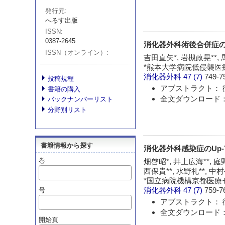
発行元
へるす出版
ISSN
0387-2645
消化器外科術後合併症
ISSN（オンライン）
吉田直矢*, 岩槻政晃**, 
*熊本大学病院低侵襲医
消化器外科
47 (7)
749-7
投稿規程
アブストラクト： 
書籍の購入
全文ダウンロード： 
バックナンバーリスト
分野別リスト
書籍情報から探す
消化器外科感染症のUp-To
巻
畑啓昭*, 井上広海**, 庭野
西保貴**, 水野礼**, 中
*国立病院機構京都医療セ
消化器外科
47 (7)
759-7
号
アブストラクト： 
全文ダウンロード： 
開始頁