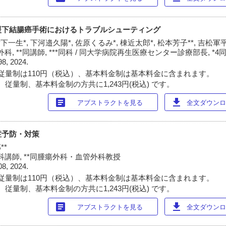
援下結腸癌手術におけるトラブルシューティング
下一生*, 下河邉久陽*, 佐原くるみ*, 棟近太郎*, 松本芳子**, 吉松軍平*
, **同講師, ***同科 / 同大学病院再生医療センター診療部長, *4
98, 2024.
従量制は110円（税込）、基本料金制は基本料金に含まれます。
従量制、基本料金制の方共に1,243円(税込) です。
article
download
アブストラクトを見る
全文ダウンロー
症予防・対策
**
講師, **同腫瘍外科・血管外科教授
08, 2024.
従量制は110円（税込）、基本料金制は基本料金に含まれます。
従量制、基本料金制の方共に1,243円(税込) です。
article
download
アブストラクトを見る
全文ダウンロー