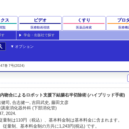
ックス
ビデオ
くすり
プロ
閲覧
医療動画視聴
医薬品検索
医療機
探す
学会・出版社で探す
rch
オプション
47巻 7号(2024)
開と体腔内吻合によるロボット支援下結腸右半切除術 (ハイブリッド手術)
吉健司, 合志健一, 吉田武史, 藤田文彦
講座消化器外科 (下部消化管)
47, 2024.
従量制は110円（税込）、基本料金制は基本料金に含まれます。
従量制、基本料金制の方共に1,243円(税込) です。