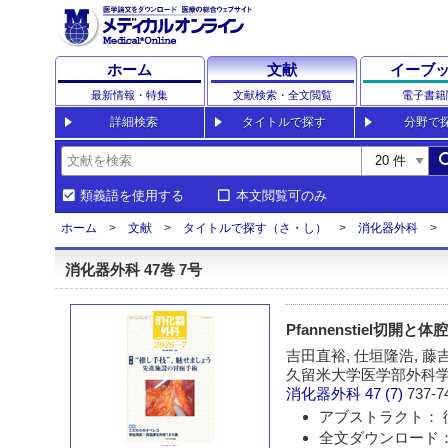
ホーム
文献
イーブ
最新情報・特集
文献検索・全文閲覧
電子書籍
詳細検索
タイトルで探す
分野で
sea
類義語を使用する
本文閲覧可のみ
ホーム
文献
タイトルで探す（さ・し）
消化器外科
消化器外科 47巻 7号
Pfannenstiel切
吉田直裕, 仕垣隆浩, 藤
久留米大学医学部外科学
消化器外科
47 (7)
737-7
アブストラクト： 
全文ダウンロード： 