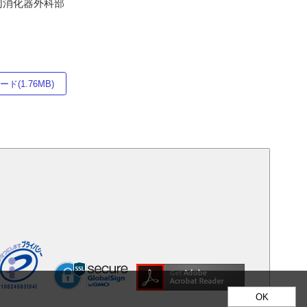
4同消化器外科部
ド(1.76MB)
OK