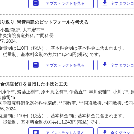
article
download
アブストラクトを見る
全文ダウンロー
り返り, 胃管再建のピットフォールを考える
 小熊潤也*, 大幸宏幸**
央病院食道外科, **同科長
77, 2024.
従量制は110円（税込）、基本料金制は基本料金に含まれます。
従量制、基本料金制の方共に1,243円(税込) です。
article
download
アブストラクトを見る
全文ダウンロー
- 合併症ゼロを目指した手技と工夫
康平**, 齋藤正樹**, 原田真之資**, 伊藤直**, 早川俊輔**, 小川了*, 
口修司*5
研究科消化器外科学講師, **同教室, ***同准教授, *4同教授, *5
86, 2024.
従量制は110円（税込）、基本料金制は基本料金に含まれます。
従量制、基本料金制の方共に1,243円(税込) です。
article
download
アブストラクトを見る
全文ダウンロー