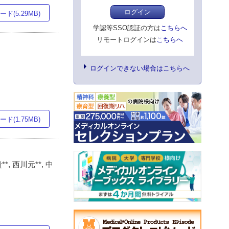
ログイン
ド(5.29MB)
学認等SSO認証の方は
こちらへ
リモートログインは
こちらへ
ログインできない場合はこちらへ
ド(1.75MB)
*, 西川元**, 中