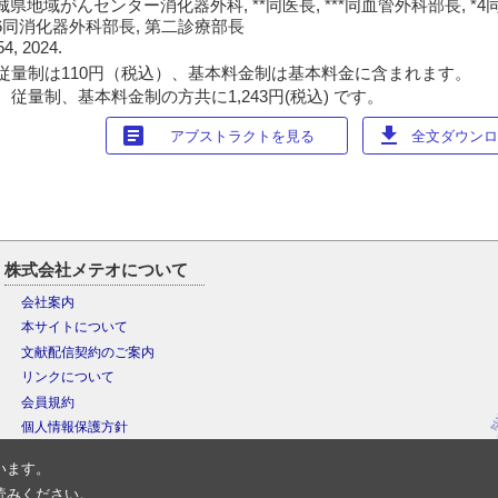
県地域がんセンター消化器外科, **同医長, ***同血管外科部長, *
 *6同消化器外科部長, 第二診療部長
54, 2024.
従量制は110円（税込）、基本料金制は基本料金に含まれます。
従量制、基本料金制の方共に1,243円(税込) です。
article
download
アブストラクトを見る
全文ダウンロー
株式会社メテオについて
会社案内
本サイトについて
文献配信契約のご案内
リンクについて
会員規約
個人情報保護方針
います。
読みください。