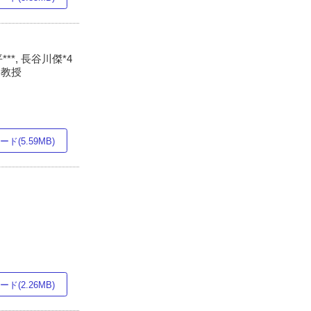
**, 長谷川傑*4
同教授
ド(5.59MB)
ド(2.26MB)