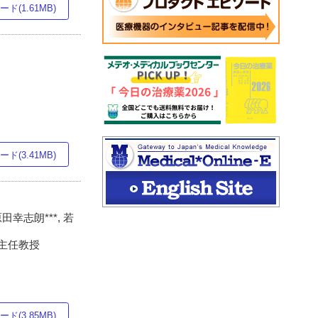
ド(1.61MB)
ド(3.41MB)
原田幸志朗***, 若
同主任教授
ド(3.85MB)