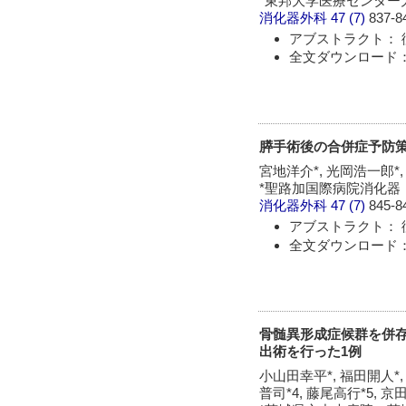
*東邦大学医療センター大橋
消化器外科
47 (7)
837-8
アブストラクト： 
全文ダウンロード： 
膵手術後の合併症予防
宮地洋介*, 光岡浩一郎*,
*聖路加国際病院消化器・
消化器外科
47 (7)
845-8
アブストラクト： 
全文ダウンロード： 
骨髄異形成症候群を併存
出術を行った1例
小山田幸平*, 福田開人*, 
普司*4, 藤尾高行*5, 京