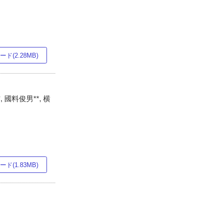
ド(2.28MB)
, 國料俊男**, 横
ド(1.83MB)