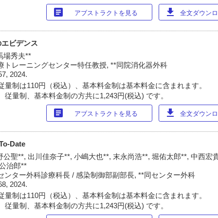
article
download
アブストラクトを見る
全文ダウンロー
のエビデンス
馬場秀夫**
療トレーニングセンター特任教授, **同院消化器外科
57, 2024.
従量制は110円（税込）、基本料金制は基本料金に含まれます。
従量制、基本料金制の方共に1,243円(税込) です。
article
download
アブストラクトを見る
全文ダウンロー
-Date
公聖**, 出川佳奈子**, 小嶋大也**, 末永尚浩**, 堀佑太郎**, 中西宏貴*
村公治郎**
ンター外科診療科長 / 感染制御部副部長, **同センター外科
68, 2024.
従量制は110円（税込）、基本料金制は基本料金に含まれます。
従量制、基本料金制の方共に1,243円(税込) です。