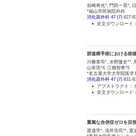
岩崎寿光*, 門田一晃*, 
*福山市民病院外科
消化器外科
47 (7)
827-8
全文ダウンロード： 
胆道癌手術における術
川勝章司*, 水野隆史**, 馬
山幸浩*4, 江畑智希*5
*名古屋大学大学院医学系研
消化器外科
47 (7)
831-8
アブストラクト： 
全文ダウンロード： 
重篤な合併症ゼロを目
渡邉学*, 浅井浩司**, 渡邉