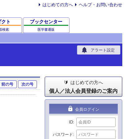
はじめての方へ
ヘルプ・お問い合わせ
ダクト
ブックセンター
器検索
医学書通販
notifications
アラート設定
はじめての方へ
前の号
次の号
個人／法人会員登録のご案内
lock
会員ログイン
ID
パスワード