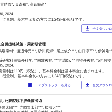
日置勝義*, 貞森裕*, 高倉範尚*
30, 2024.
従量制、基本料金制の方共に1,243円(税込) です。
download
全文ダウンロー
後合併症軽減策・周術期管理
場泰輔*, 渡辺伸元***, 砂川真輝*, 尾上俊介***, 山口淳平**, 伊神剛**
究科腫瘍外科学, **同准教授, ***同講師, *4同特任教授, *5同教授
35, 2024.
従量制は110円（税込）、基本料金制は基本料金に含まれます。
従量制、基本料金制の方共に1,243円(税込) です。
article
download
アブストラクトを見る
全文ダウンロー
指した腹腔鏡下胆嚢摘出術
隆太郎***, 寺岡晋太郎***, 松清大***