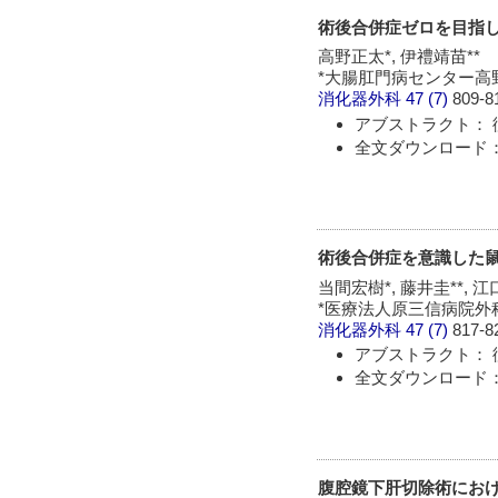
術後合併症ゼロを目指
高野正太*, 伊禮靖苗**
*大腸肛門病センター高野病
消化器外科
47 (7)
809-8
アブストラクト： 
全文ダウンロード： 
術後合併症を意識した
当間宏樹*, 藤井圭**, 江口
*医療法人原三信病院外科
消化器外科
47 (7)
817-8
アブストラクト： 
全文ダウンロード： 
腹腔鏡下肝切除術にお