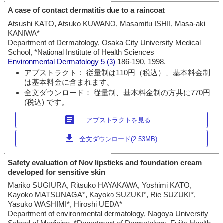
A case of contact dermatitis due to a raincoat
Atsushi KATO, Atsuko KUWANO, Masamitu ISHII, Masa-aki
KANIWA*
Department of Dermatology, Osaka City University Medical
School, *National Institute of Health Sciences
Environmental Dermatology
5 (3)
186-190, 1998.
アブストラクト： 従量制は110円（税込）、基本料金制
は基本料金に含まれます。
全文ダウンロード： 従量制、基本料金制の方共に770円
(税込) です。
article
アブストラクトを見る
download
全文ダウンロード(2.53MB)
Safety evaluation of Nov lipsticks and foundation cream
developed for sensitive skin
Mariko SUGIURA, Ritsuko HAYAKAWA, Yoshimi KATO,
Kayoko MATSUNAGA*, Kayoko SUZUKI*, Rie SUZUKI*,
Yasuko WASHIMI*, Hiroshi UEDA*
Department of environmental dermatology, Nagoya University
School of Medicine, *Department of Dermatology, Fujita Health