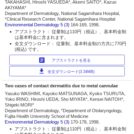
TAKAHASHI, Hiroshi YASUEDA*, Akemi SAITO*, Kazuo
AKIYAMA*
Department of Dermatology, National Sagamihara Hospital,
*Clinical Research Center, National Sagamihara Hospital
Environmental Dermatology
5 (3)
164-169, 1998.
アブストラクト： 従量制は110円（税込）、基本料金制
は基本料金に含まれます。
全文ダウンロード： 従量制、基本料金制の方共に770円
(税込) です。
article
アブストラクトを見る
download
全文ダウンロード(3.34MB)
Two cases of contact dermatitis due to metal cannulae
Yasuko WASHIMI, Kayoko MATSUNAGA, Kyoko TSURUTA,
Yoko IRINO, Hiroshi UEDA, Sho MIYATA*, Kensei NAITOH*,
Shigeki MORI*
Department of Dermatology, *Department of Otolaryngology,
Fujita Health University School of Medicine
Environmental Dermatology
5 (3)
170-178, 1998.
アブストラクト： 従量制は110円（税込）、基本料金制