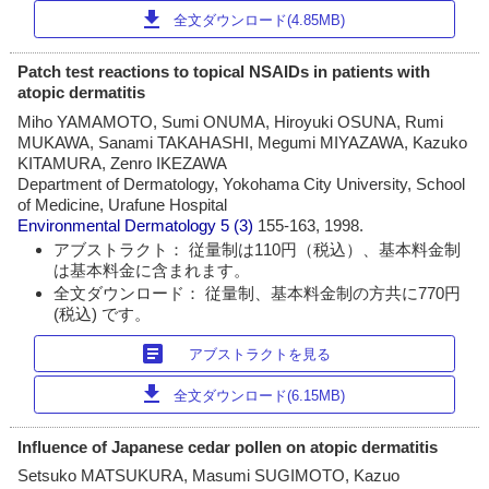
download
全文ダウンロード(4.85MB)
Patch test reactions to topical NSAIDs in patients with
atopic dermatitis
Miho YAMAMOTO, Sumi ONUMA, Hiroyuki OSUNA, Rumi
MUKAWA, Sanami TAKAHASHI, Megumi MIYAZAWA, Kazuko
KITAMURA, Zenro IKEZAWA
Department of Dermatology, Yokohama City University, School
of Medicine, Urafune Hospital
Environmental Dermatology
5 (3)
155-163, 1998.
アブストラクト： 従量制は110円（税込）、基本料金制
は基本料金に含まれます。
全文ダウンロード： 従量制、基本料金制の方共に770円
(税込) です。
article
アブストラクトを見る
download
全文ダウンロード(6.15MB)
Influence of Japanese cedar pollen on atopic dermatitis
Setsuko MATSUKURA, Masumi SUGIMOTO, Kazuo