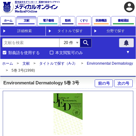
account_circle
ホーム
文献
電子書籍
動画
くすり
医療機器
書籍通販
詳細検索
タイトルで探す
分野で探す
search
notifications
類義語を使用する
本文閲覧可のみ
ホーム
文献
タイトルで探す（A-J）
Environmental Dermatology
5巻 3号(1998)
Environmental Dermatology 5巻 3号
前の号
次の号