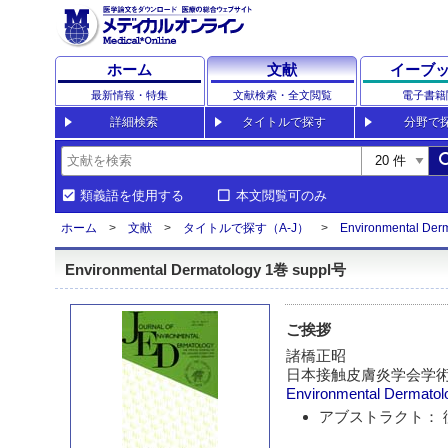
ホーム
文献
イーブ
最新情報・特集
文献検索・全文閲覧
電子書籍
詳細検索
タイトルで探す
分野で
sea
類義語を使用する
本文閲覧可のみ
ホーム
文献
タイトルで探す（A-J）
Environmental Der
Environmental Dermatology 1巻 suppl号
ご挨拶
諸橋正昭
日本接触皮膚炎学会学
Environmental Dermatol
アブストラクト： 