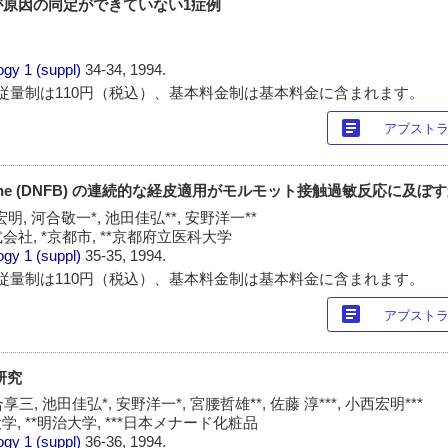
が原因の同定ができていない1症例
ogy
1 (suppl)
34-34, 1994.
従量制は110円（税込）、基本料金制は基本料金に含まれます。
article
アブスト
orobenzene (DNFB) の連続的な経皮適用がモルモット接触過敏反応に及ぼ
明, 河合敬一*, 池田佳弘**, 安野洋一**
社, *京都市, **京都府立医科大学
ogy
1 (suppl)
35-35, 1994.
従量制は110円（税込）、基本料金制は基本料金に含まれます。
article
アブスト
の研究
三, 池田佳弘*, 安野洋一*, 宮腰哲雄**, 佐藤 淳***, 小西宏明***
学, **明治大学, ***日本メナード化粧品
ogy
1 (suppl)
36-36, 1994.