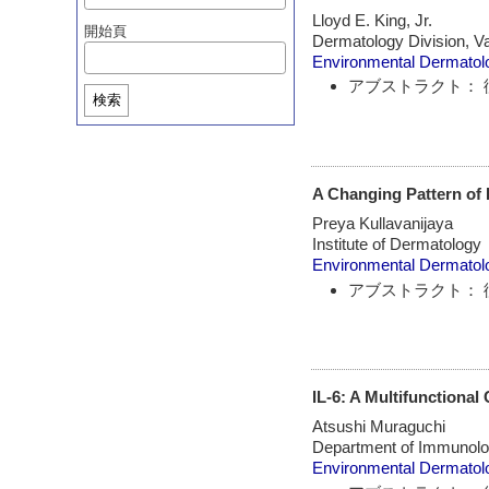
Lloyd E. King, Jr.
開始頁
Dermatology Division, Va
Environmental Dermatol
アブストラクト： 
検索
A Changing Pattern of 
Preya Kullavanijaya
Institute of Dermatology
Environmental Dermatol
アブストラクト： 
IL-6: A Multifunctiona
Atsushi Muraguchi
Department of Immunolog
Environmental Dermatol