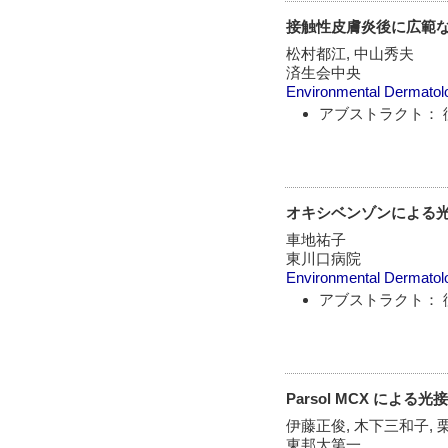
接触性皮膚炎後に広範な
松村都江, 中山秀夫
済生会中央
Environmental Dermatol
アブストラクト： 
オキシベンゾンによる
車地祐子
東川口病院
Environmental Dermatol
アブストラクト： 
Parsol MCX による
伊藤正俊, 木下三和子, 
東邦大第一