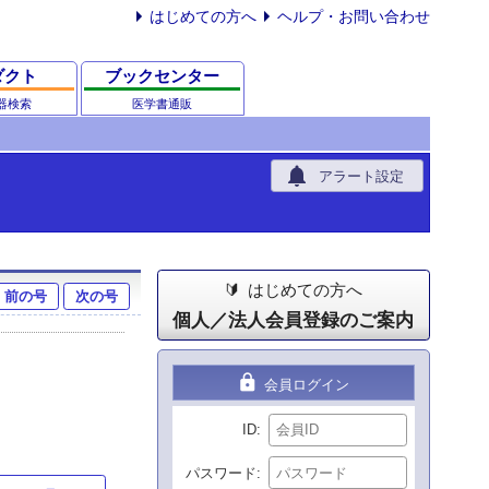
はじめての方へ
ヘルプ・お問い合わせ
ダクト
ブックセンター
器検索
医学書通販
notifications
アラート設定
はじめての方へ
前の号
次の号
個人／法人会員登録のご案内
lock
会員ログイン
ID
パスワード