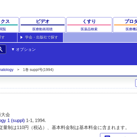
ックス
ビデオ
くすり
プロ
閲覧
医療動画視聴
医薬品検索
医療機
探す
学会・出版社で探す
rch
オプション
matology
1巻 suppl号(1994)
術大会
ogy
1 (suppl)
1-1, 1994.
従量制は110円（税込）、基本料金制は基本料金に含まれます。