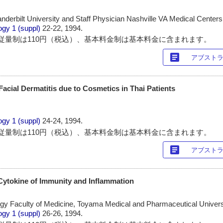
nderbilt University and Staff Physician Nashville VA Medical Centers
ogy
1 (suppl)
22-22, 1994.
従量制は110円（税込）、基本料金制は基本料金に含まれます。
article
アブスト
Facial Dermatitis due to Cosmetics in Thai Patients
ogy
1 (suppl)
24-24, 1994.
従量制は110円（税込）、基本料金制は基本料金に含まれます。
article
アブスト
l Cytokine of Immunity and Inflammation
y Faculty of Medicine, Toyama Medical and Pharmaceutical Univers
ogy
1 (suppl)
26-26, 1994.