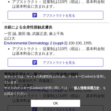
アブストラクト： 従量制は110円（税込）、基本料金制
は基本料金に含まれます。
article
アブストラクトを見る
水銀による全身性接触皮膚炎
一宮 誠, 廣田 徹, 武藤正彦, 麻上千鳥
山口大
Environmental Dermatology
2 (suppl-2)
100-100, 1995.
アブストラクト： 従量制は110円（税込）、基本料金制
は基本料金に含まれます。
article
アブストラクトを見る
電気脱毛用チタン製プローブの安全性の検討
当サイトでは、サイトの利便性向上のため、クッキー(Cookie)を使用し
漆畑 修, 加瀬佳代子, 斉藤隆三
ています。
東邦大第二皮膚科
サイトのクッキー(Cookie)の使用に関しては、「
個人情報保護方針
」を
Environmental Dermatology
2 (suppl-2)
101-101, 1995.
お読みください。
アブストラクト： 従量制は110円（税込）、基本料金制
は基本料金に含まれます。
OK
article
アブストラクトを見る