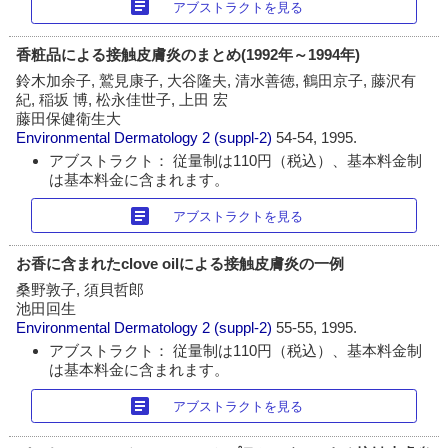
article
アブストラクトを見る
香粧品による接触皮膚炎のまとめ(1992年～1994年)
鈴木加余子, 鷲見康子, 大谷隆夫, 清水善徳, 鶴田京子, 藤沢有
紀, 稲坂 博, 松永佳世子, 上田 宏
藤田保健衛生大
Environmental Dermatology
2 (suppl-2)
54-54, 1995.
アブストラクト： 従量制は110円（税込）、基本料金制
は基本料金に含まれます。
article
アブストラクトを見る
お香に含まれたclove oilによる接触皮膚炎の一例
桑野敦子, 須貝哲郎
池田回生
Environmental Dermatology
2 (suppl-2)
55-55, 1995.
アブストラクト： 従量制は110円（税込）、基本料金制
は基本料金に含まれます。
article
アブストラクトを見る