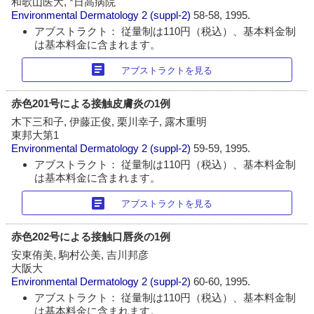
和歌山医大, *日高病院
Environmental Dermatology
2 (suppl-2)
58-58, 1995.
アブストラクト： 従量制は110円（税込）、基本料金制
は基本料金に含まれます。
article
アブストラクトを見る
赤色201号による接触皮膚炎の1例
木下三和子, 伊藤正俊, 栗川幸子, 露木重明
東邦大第1
Environmental Dermatology
2 (suppl-2)
59-59, 1995.
アブストラクト： 従量制は110円（税込）、基本料金制
は基本料金に含まれます。
article
アブストラクトを見る
赤色202号による接触口唇炎の1例
安東侑美, 駒村公美, 吉川邦彦
大阪大
Environmental Dermatology
2 (suppl-2)
60-60, 1995.
アブストラクト： 従量制は110円（税込）、基本料金制
は基本料金に含まれます。