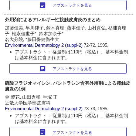
article
アブストラクトを見る
外用剤によるアレルギー性接触皮膚炎のまとめ
加藤佳美, 早川律子, 鈴木真理, 藤本佳子, 山村真弘, 杉浦真理
子, 松永佳世子*, 鈴木加余子*
名大分院, *藤田保健衛生大
Environmental Dermatology
2 (suppl-2)
72-72, 1995.
アブストラクト： 従量制は110円（税込）、基本料金制
は基本料金に含まれます。
article
アブストラクトを見る
硫酸フラジオマイシン, バシトラシン含有外用剤による接触皮
膚炎の1例
金 梨花, 山田秀和, 手塚 正
近畿大学医学部皮膚科
Environmental Dermatology
2 (suppl-2)
73-73, 1995.
アブストラクト： 従量制は110円（税込）、基本料金制
は基本料金に含まれます。
article
アブストラクトを見る