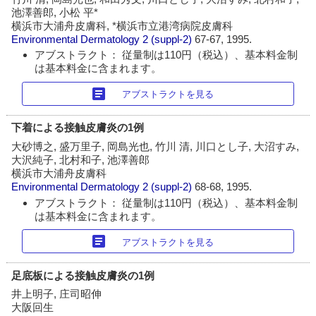
池澤善郎, 小松 平*
横浜市大浦舟皮膚科, *横浜市立港湾病院皮膚科
Environmental Dermatology
2 (suppl-2)
67-67, 1995.
アブストラクト： 従量制は110円（税込）、基本料金制
は基本料金に含まれます。
article
アブストラクトを見る
下着による接触皮膚炎の1例
大砂博之, 盛万里子, 岡島光也, 竹川 清, 川口とし子, 大沼すみ,
大沢純子, 北村和子, 池澤善郎
横浜市大浦舟皮膚科
Environmental Dermatology
2 (suppl-2)
68-68, 1995.
アブストラクト： 従量制は110円（税込）、基本料金制
は基本料金に含まれます。
article
アブストラクトを見る
足底板による接触皮膚炎の1例
井上明子, 庄司昭伸
大阪回生