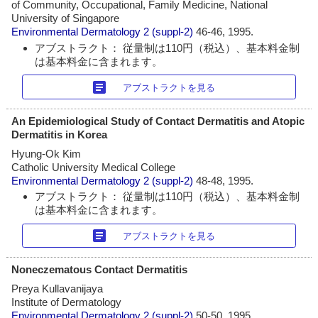
of Community, Occupational, Family Medicine, National
University of Singapore
Environmental Dermatology
2 (suppl-2)
46-46, 1995.
アブストラクト： 従量制は110円（税込）、基本料金制
は基本料金に含まれます。
article
アブストラクトを見る
An Epidemiological Study of Contact Dermatitis and Atopic
Dermatitis in Korea
Hyung-Ok Kim
Catholic University Medical College
Environmental Dermatology
2 (suppl-2)
48-48, 1995.
アブストラクト： 従量制は110円（税込）、基本料金制
は基本料金に含まれます。
article
アブストラクトを見る
Noneczematous Contact Dermatitis
Preya Kullavanijaya
Institute of Dermatology
Environmental Dermatology
2 (suppl-2)
50-50, 1995.