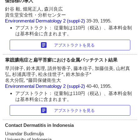
価指標の導入
針谷 毅, 畑尾正人, 森川良広
資生堂安全性・分析センター
Environmental Dermatology
2 (suppl-2)
39-39, 1995.
アブストラクト： 従量制は110円（税込）、基本料金制
は基本料金に含まれます。
article
アブストラクトを見る
掌蹠膿疱症と扁平苔癬における金属パッチテスト結果
早川律子, 鈴木真理, 請井智香子, 藤本佳子, 加藤佳美, 山村真
弘, 杉浦真理子, 松永佳世子*, 鈴木加余子*
名大分院, *藤田保健衛生大
Environmental Dermatology
2 (suppl-2)
40-40, 1995.
アブストラクト： 従量制は110円（税込）、基本料金制
は基本料金に含まれます。
article
アブストラクトを見る
Contact Dermatitis in Indonesia
Unandar Budimulja
University of Indonesia