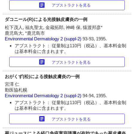
article
アブストラクトを見る
ダコニール(R)による光接触皮膚炎の一例
松下茂人, 福丸聖太, 金蔵拓郎, 神崎 保, 猿渡邦彦*
鹿児島大, *鹿児島市
Environmental Dermatology
2 (suppl-2)
93-93, 1995.
アブストラクト： 従量制は110円（税込）、基本料金制
は基本料金に含まれます。
article
アブストラクトを見る
おがくず(松)による接触皮膚炎の一例
宮澤 仁
勤医協札幌
Environmental Dermatology
2 (suppl-2)
94-94, 1995.
アブストラクト： 従量制は110円（税込）、基本料金制
は基本料金に含まれます。
article
アブストラクトを見る
菊ジュースによる経口免疫寛容誘導が有効であった菊皮膚炎