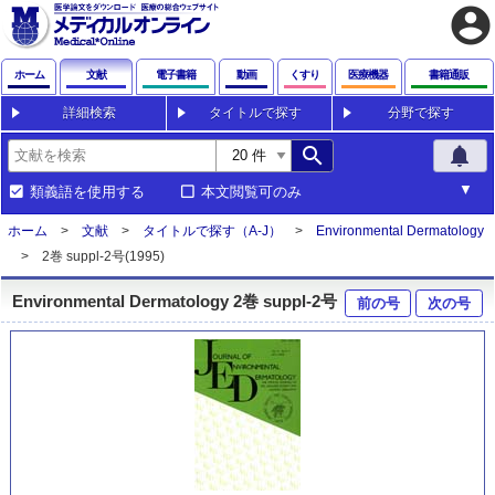
account_circle
ホーム
文献
電子書籍
動画
くすり
医療機器
書籍通販
詳細検索
タイトルで探す
分野で探す
search
notifications
類義語を使用する
本文閲覧可のみ
ホーム
文献
タイトルで探す（A-J）
Environmental Dermatology
2巻 suppl-2号(1995)
Environmental Dermatology 2巻 suppl-2号
前の号
次の号