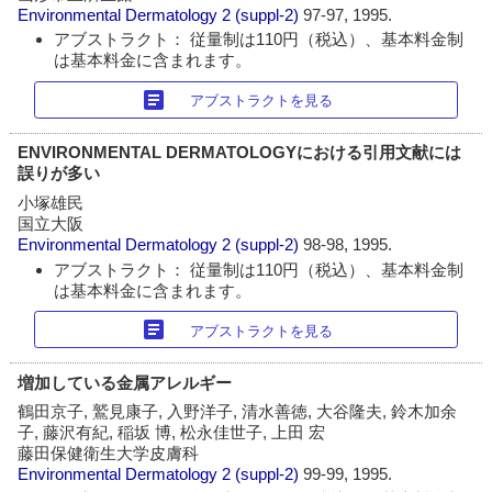
Environmental Dermatology
2 (suppl-2)
97-97, 1995.
アブストラクト： 従量制は110円（税込）、基本料金制
は基本料金に含まれます。
article
アブストラクトを見る
ENVIRONMENTAL DERMATOLOGYにおける引用文献には
誤りが多い
小塚雄民
国立大阪
Environmental Dermatology
2 (suppl-2)
98-98, 1995.
アブストラクト： 従量制は110円（税込）、基本料金制
は基本料金に含まれます。
article
アブストラクトを見る
増加している金属アレルギー
鶴田京子, 鷲見康子, 入野洋子, 清水善徳, 大谷隆夫, 鈴木加余
子, 藤沢有紀, 稲坂 博, 松永佳世子, 上田 宏
藤田保健衛生大学皮膚科
Environmental Dermatology
2 (suppl-2)
99-99, 1995.