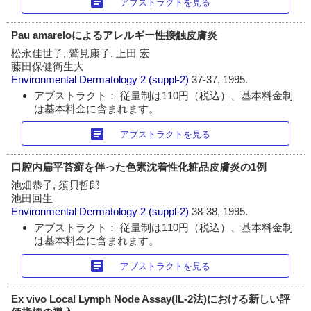
article
アブストラクトを見る
Pau amareloによるアレルギー性接触皮膚炎
松永佳世子, 鷲見康子, 上田 宏
藤田保健衛生大
Environmental Dermatology
2 (suppl-2)
37-37, 1995.
アブストラクト： 従量制は110円（税込）、基本料金制
は基本料金に含まれます。
article
アブストラクトを見る
口腔内扁平苔癬を伴った色素沈着性化粧品皮膚炎の1例
池畑恭子, 須貝哲郎
池田回生
Environmental Dermatology
2 (suppl-2)
38-38, 1995.
アブストラクト： 従量制は110円（税込）、基本料金制
は基本料金に含まれます。
article
アブストラクトを見る
Ex vivo Local Lymph Node Assay(IL-2法)における新しい評