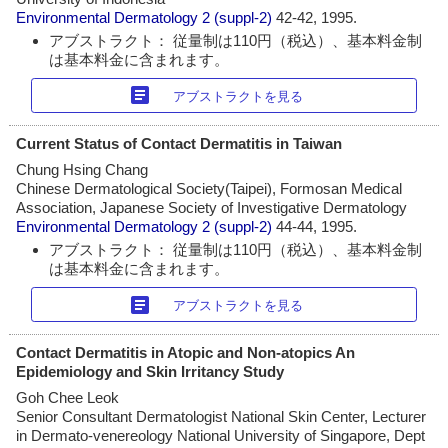
Environmental Dermatology
2 (suppl-2)
42-42, 1995.
アブストラクト： 従量制は110円（税込）、基本料金制
は基本料金に含まれます。
article
アブストラクトを見る
Current Status of Contact Dermatitis in Taiwan
Chung Hsing Chang
Chinese Dermatological Society(Taipei), Formosan Medical
Association, Japanese Society of Investigative Dermatology
Environmental Dermatology
2 (suppl-2)
44-44, 1995.
アブストラクト： 従量制は110円（税込）、基本料金制
は基本料金に含まれます。
article
アブストラクトを見る
Contact Dermatitis in Atopic and Non-atopics An
Epidemiology and Skin Irritancy Study
Goh Chee Leok
Senior Consultant Dermatologist National Skin Center, Lecturer
in Dermato-venereology National University of Singapore, Dept