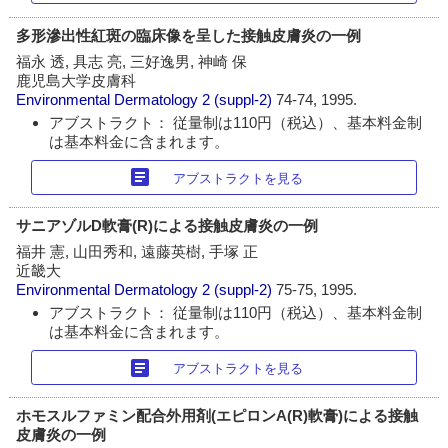
多形滲出性紅斑の臨床像を呈した接触皮膚炎の一例
福永 透, 具志 亮, 三好逸男, 神崎 保
鹿児島大学皮膚科
Environmental Dermatology
2 (suppl-2)
74-74, 1995.
アブストラクト： 従量制は110円（税込）、基本料金制
は基本料金に含まれます。
article
アブストラクトを見る
サニアゾルD軟膏(R)による接触皮膚炎の一例
福井 憲, 山田秀和, 遠藤英樹, 手塚 正
近畿大
Environmental Dermatology
2 (suppl-2)
75-75, 1995.
アブストラクト： 従量制は110円（税込）、基本料金制
は基本料金に含まれます。
article
アブストラクトを見る
ホモスルファミン配合外用剤(エピロンA(R)軟膏)による接触
皮膚炎の一例