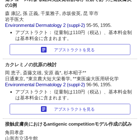
の1例
森 康記, 孫 正義, 千葉雅子, 赤坂俊英, 昆 宰市
岩手医大
Environmental Dermatology
2 (suppl-2)
95-95, 1995.
アブストラクト： 従量制は110円（税込）、基本料金制
は基本料金に含まれます。
article
アブストラクトを見る
カクレミノの抗原の検討
岡 恵子, 斎藤文雄, 安原 義*, 杉本昭子**
日通東京, *東京農大短大栄養学, **東医歯大医用研化学
Environmental Dermatology
2 (suppl-2)
96-96, 1995.
アブストラクト： 従量制は110円（税込）、基本料金制
は基本料金に含まれます。
article
アブストラクトを見る
接触皮膚炎におけるantigenic competitionモデル作成の試み
角田孝彦
山形市立済生館