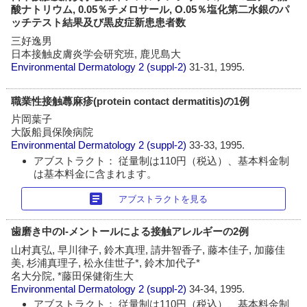
酸ナトリウム, 0.05％チメロサール, O.05％塩化第二水銀のパ
ッチテスト結果及び黒皮症新患患者数
三好逸男
日本接触皮膚炎学会研究班, 鹿児島大
Environmental Dermatology
2 (suppl-2)
31-31, 1995.
職業性接触蕁麻疹(protein contact dermatitis)の1例
片岡葉子
大阪船員保険病院
Environmental Dermatology
2 (suppl-2)
33-33, 1995.
アブストラクト： 従量制は110円（税込）、基本料金制
は基本料金に含まれます。
article
アブストラクトを見る
歯磨き中のl-メントールによる接触アレルギーの2例
山村真弘, 早川律子, 鈴木真理, 請井智香子, 藤本佳子, 加藤佳
美, 杉浦真理子, 松永佳世子*, 鈴木加代子*
名大分院, *藤田保健衛生大
Environmental Dermatology
2 (suppl-2)
34-34, 1995.
アブストラクト： 従量制は110円（税込）、基本料金制