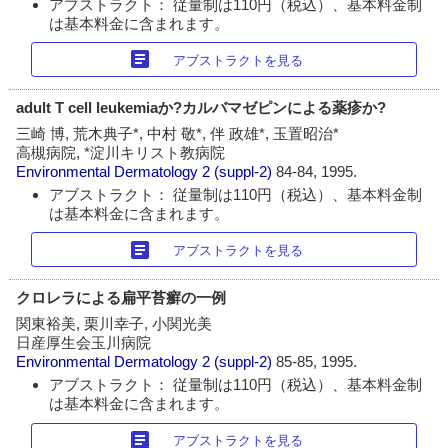
アブストラクト： 従量制は110円（税込）、基本料金制
は基本料金に含まれます。
article
アブストラクトを見る
adult T cell leukemiaか?カルバマゼピンによる薬疹か?
三崎 博, 荒木典子*, 中村 敬*, 伴 政雄*, 玉置昭治*
高槻病院, *淀川キリスト教病院
Environmental Dermatology
2 (suppl-2)
84-84, 1995.
アブストラクト： 従量制は110円（税込）、基本料金制
は基本料金に含まれます。
article
アブストラクトを見る
クロレラによる扁平苔癬の一例
関東裕美, 栗川幸子, 小関光美
日産厚生会玉川病院
Environmental Dermatology
2 (suppl-2)
85-85, 1995.
アブストラクト： 従量制は110円（税込）、基本料金制
は基本料金に含まれます。
article
アブストラクトを見る