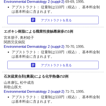
Environmental Dermatology
2 (suppl-2)
69-69, 1995.
アブストラクト： 従量制は110円（税込）、基本料金制
は基本料金に含まれます。
article
アブストラクトを見る
エポキシ樹脂による職業性接触蕁麻疹の1例
宮本朋子, 奥村睦子
関西労災病院
Environmental Dermatology
2 (suppl-2)
70-70, 1995.
アブストラクト： 従量制は110円（税込）、基本料金制
は基本料金に含まれます。
article
アブストラクトを見る
石灰硫黄合剤(農薬)による化学熱傷の2例
山本康弘, 松中成浩
和歌山医大
Environmental Dermatology
2 (suppl-2)
71-71, 1995.
アブストラクト： 従量制は110円（税込）、基本料金制
は基本料金に含まれます。