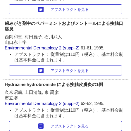
article
アブストラクトを見る
歯みがき剤中のペパーミントおよびメントールによる接触口
唇炎
西岡和恵, 村田雅子, 石川武人
山口赤十字
Environmental Dermatology
2 (suppl-2)
61-61, 1995.
アブストラクト： 従量制は110円（税込）、基本料金制
は基本料金に含まれます。
article
アブストラクトを見る
Hydrazine hydrobromide による接触皮膚炎の1例
久米昭廣, 上田清隆, 東 禹彦
市立堺
Environmental Dermatology
2 (suppl-2)
62-62, 1995.
アブストラクト： 従量制は110円（税込）、基本料金制
は基本料金に含まれます。
article
アブストラクトを見る