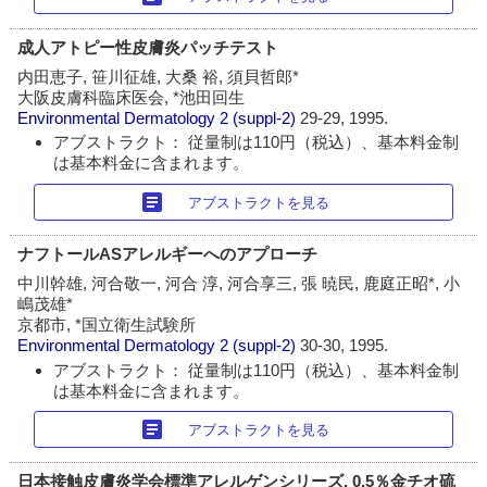
成人アトピー性皮膚炎パッチテスト
内田恵子, 笹川征雄, 大桑 裕, 須貝哲郎*
大阪皮膚科臨床医会, *池田回生
Environmental Dermatology
2 (suppl-2)
29-29, 1995.
アブストラクト： 従量制は110円（税込）、基本料金制
は基本料金に含まれます。
article
アブストラクトを見る
ナフトールASアレルギーへのアプローチ
中川幹雄, 河合敬一, 河合 淳, 河合享三, 張 暁民, 鹿庭正昭*, 小
嶋茂雄*
京都市, *国立衛生試験所
Environmental Dermatology
2 (suppl-2)
30-30, 1995.
アブストラクト： 従量制は110円（税込）、基本料金制
は基本料金に含まれます。
article
アブストラクトを見る
日本接触皮膚炎学会標準アレルゲンシリーズ, 0.5％金チオ硫