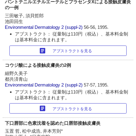
パントテニルエチルエーテルとプラセンタXによる接触皮膚炎
の一例
三田敏子, 須貝哲郎
池田回生
Environmental Dermatology
2 (suppl-2)
56-56, 1995.
アブストラクト： 従量制は110円（税込）、基本料金制
は基本料金に含まれます。
article
アブストラクトを見る
コウジ酸による接触皮膚炎の2例
細野久美子
都共済青山
Environmental Dermatology
2 (suppl-2)
57-57, 1995.
アブストラクト： 従量制は110円（税込）、基本料金制
は基本料金に含まれます。
article
アブストラクトを見る
下口唇部に色素沈着を認めた口唇部接触皮膚炎
玉置 哲, 松中成浩, 井本芳則*