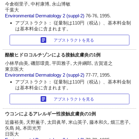
今倉樹里子, 中村康博, 永山博敏
千葉大
Environmental Dermatology
2 (suppl-2)
76-76, 1995.
アブストラクト： 従量制は110円（税込）、基本料金制
は基本料金に含まれます。
article
アブストラクトを見る
酪酸ヒドロコルチゾンによる接触皮膚炎の1例
小林早由美, 磯部環貴, 平田雅子, 大井綱郎, 古賀道之
東京医大
Environmental Dermatology
2 (suppl-2)
77-77, 1995.
アブストラクト： 従量制は110円（税込）、基本料金制
は基本料金に含まれます。
article
アブストラクトを見る
ウコンによるアレルギー性接触皮膚炎の1例
近藤裕美, 天野薫子, 太田眞琴, 米山英子, 藤本和久, 畑三恵子,
矢島 純, 本田光芳
日医大