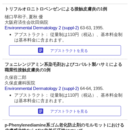
トリフルオロニトロベンゼンによる接触皮膚炎の1例
樋口早和子, 夏秋 優
大阪府済生会吹田病院
Environmental Dermatology
2 (suppl-2)
63-63, 1995.
アブストラクト： 従量制は110円（税込）、基本料金制
は基本料金に含まれます。
article
アブストラクトを見る
フェニレンジアミン系染毛剤およびコバルト製ハサミによる
職業性接触皮膚炎の1例
久保容二郎
久保皮膚科医院
Environmental Dermatology
2 (suppl-2)
64-64, 1995.
アブストラクト： 従量制は110円（税込）、基本料金制
は基本料金に含まれます。
article
アブストラクトを見る
p-Phenylenediamine系ゴム老化防止剤のモルモットにおける