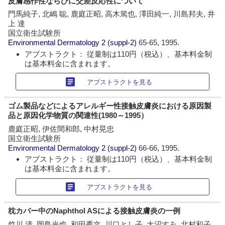
皮膚感作性ならびに交差反応性について
門馬純子, 北嶋 聡, 鹿庭正昭, 高木篤也, 澤田純一, 川島邦夫, 井
上 達
国立衛生試験所
Environmental Dermatology
2 (suppl-2)
65-65, 1995.
アブストラクト： 従量制は110円（税込）、基本料金制
は基本料金に含まれます。
article
アブストラクトを見る
ゴム製品などによるアレルギー性接触皮膚炎における原因製
品と原因化学物質の関連性(1980～1995）
鹿庭正昭, 伊佐間和郎, 中村晃忠
国立衛生試験所
Environmental Dermatology
2 (suppl-2)
66-66, 1995.
アブストラクト： 従量制は110円（税込）、基本料金制
は基本料金に含まれます。
article
アブストラクトを見る
枕カバー中のNaphthol ASによる接触皮膚炎の一例
竹川 清, 岡島光也, 和田秀文, 川口とし子, 大沼すみ, 北村和子,