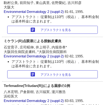
駒村公美, 前田知子, 東山真里, 佐野榮紀, 吉川邦彦
大阪大
Environmental Dermatology
2 (suppl-2)
81-81, 1995.
アブストラクト： 従量制は110円（税込）、基本料金制
は基本料金に含まれます。
article
アブストラクトを見る
ミケラン(R)点眼液による接触皮膚炎
石堂育子, 庄司昭伸, 井上明子, 内堀恭孝*
大阪回生病院皮膚科, *大阪回生病院眼科
Environmental Dermatology
2 (suppl-2)
82-82, 1995.
アブストラクト： 従量制は110円（税込）、基本料金制
は基本料金に含まれます。
article
アブストラクトを見る
Terfenadine(Triludan(R))による薬疹の1例
八木宏明, 戸倉新樹, 古川福実, 瀧川雅浩
浜松医大
Environmental Dermatology
2 (suppl-2)
83-83, 1995.