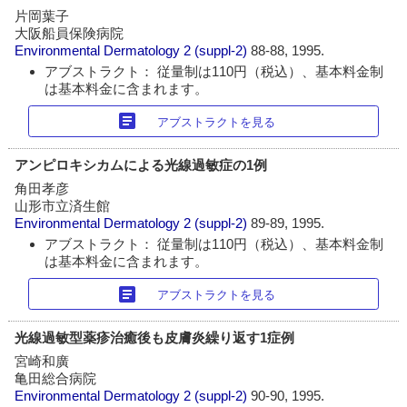
片岡葉子
大阪船員保険病院
Environmental Dermatology
2 (suppl-2)
88-88, 1995.
アブストラクト： 従量制は110円（税込）、基本料金制
は基本料金に含まれます。
article
アブストラクトを見る
アンピロキシカムによる光線過敏症の1例
角田孝彦
山形市立済生館
Environmental Dermatology
2 (suppl-2)
89-89, 1995.
アブストラクト： 従量制は110円（税込）、基本料金制
は基本料金に含まれます。
article
アブストラクトを見る
光線過敏型薬疹治癒後も皮膚炎繰り返す1症例
宮崎和廣
亀田総合病院
Environmental Dermatology
2 (suppl-2)
90-90, 1995.