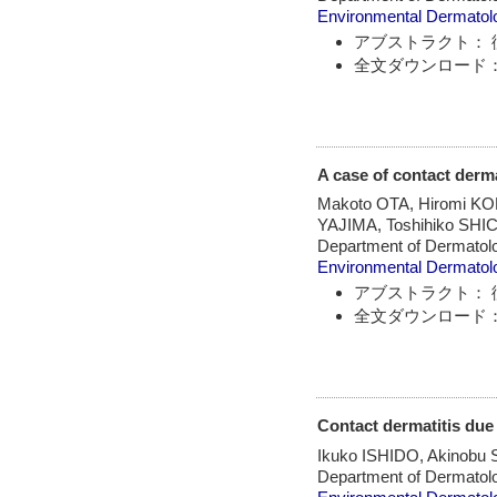
Environmental Dermatol
アブストラクト： 
全文ダウンロード：
A case of contact derm
Makoto OTA, Hiromi K
YAJIMA, Toshihiko SHI
Department of Dermatol
Environmental Dermatol
アブストラクト： 
全文ダウンロード：
Contact dermatitis due 
Ikuko ISHIDO, Akinobu
Department of Dermatolo