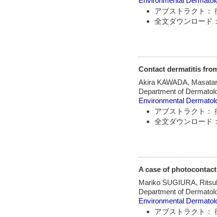
Environmental Dermatol
アブストラクト： 
全文ダウンロード：
Contact dermatitis from
Akira KAWADA, Masata
Department of Dermatolo
Environmental Dermatol
アブストラクト： 
全文ダウンロード：
A case of photocontact
Mariko SUGIURA, Rits
Department of Dermatolo
Environmental Dermatol
アブストラクト： 