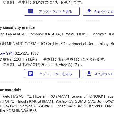
 従量制、基本料金制の方共に770円(税込) です。
article
download
アブストラクトを見る
全文ダウンロー
y sensitivity in mice
ae TAKAHASHI, Tomonori KATADA, Hiroaki KONISHI, Mariko SUGI
PPON MENARD COSMETIC Co.,Ltd., *Department of Dermatology, Na
ogy
3 (4)
321-325, 1996.
従量制は110円（税込）、基本料金制は基本料金に含まれます。
 従量制、基本料金制の方共に770円(税込) です。
article
download
アブストラクトを見る
全文ダウンロー
nce materials
 Hideto HAYASHI*1, Hitoshi HIROYAMA*1, Susumu HONOKI*1, Yuz
shi ITOH*1, Hiroshi KAKISHIMA*1, Yoshio KATSUMURA*1, Jun KAWAI*
 OBATA*1, Noriyasu OZAWA*1, Hitoshi TATSUMI*1, Keiichi FUJIMO
iko YOSHIKAWA*5,*6