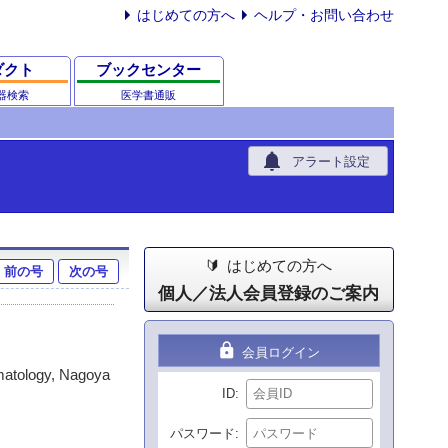
はじめての方へ
ヘルプ・お問い合わせ
ダクト
ブックセンター
器検索
医学書通販
notifications
アラート設定
はじめての方へ
前の号
次の号
個人／法人会員登録のご案内
lock
会員ログイン
rmatology, Nagoya
ID
パスワード