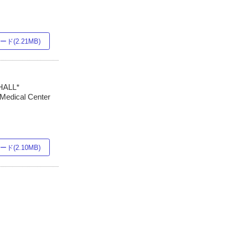
ド(2.21MB)
HALL*
 Medical Center
ド(2.10MB)