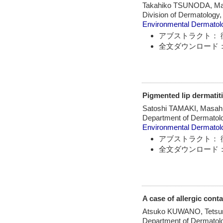
Takahiko TSUNODA, M
Division of Dermatology
Environmental Dermatol
アブストラクト： 
全文ダウンロード：
Pigmented lip dermatit
Satoshi TAMAKI, Masah
Department of Dermatol
Environmental Dermatol
アブストラクト： 
全文ダウンロード：
A case of allergic conta
Atsuko KUWANO, Tetsu
Department of Dermatolo