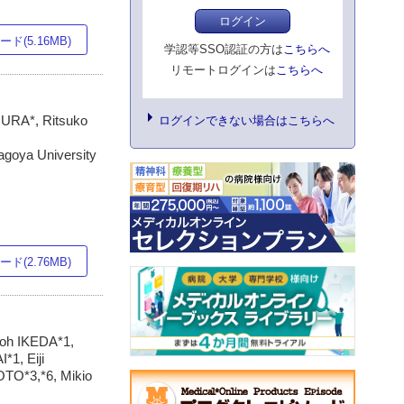
ログイン
ド(5.16MB)
学認等SSO認証の方は
こちらへ
リモートログインは
こちらへ
URA*, Ritsuko
ログインできない場合はこちらへ
goya University
ド(2.76MB)
oh IKEDA*1,
1, Eiji
TO*3,*6, Mikio