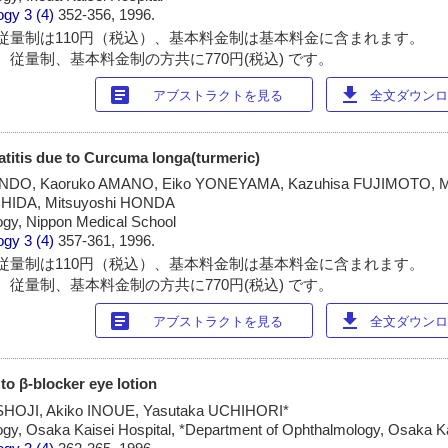
ogy
3 (4)
352-356, 1996.
従量制は110円（税込）、基本料金制は基本料金に含まれます。
 従量制、基本料金制の方共に770円(税込) です。
article
download
アブストラクトを見る
全文ダウンロー
atitis due to Curcuma longa(turmeric)
ONDO, Kaoruko AMANO, Eiko YONEYAMA, Kazuhisa FUJIMOTO, M
CHIDA, Mitsuyoshi HONDA
ogy, Nippon Medical School
ogy
3 (4)
357-361, 1996.
従量制は110円（税込）、基本料金制は基本料金に含まれます。
 従量制、基本料金制の方共に770円(税込) です。
article
download
アブストラクトを見る
全文ダウンロー
to β-blocker eye lotion
 SHOJI, Akiko INOUE, Yasutaka UCHIHORI*
gy, Osaka Kaisei Hospital, *Department of Ophthalmology, Osaka Ka