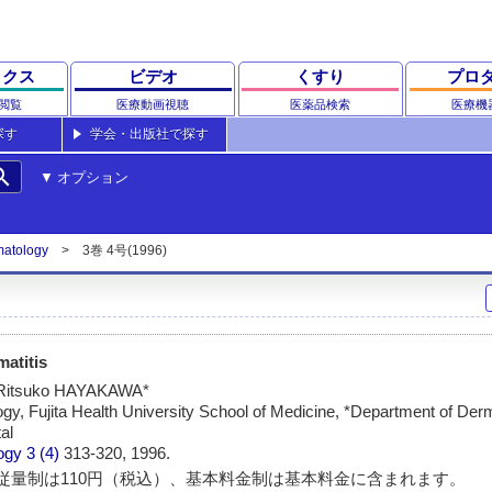
ックス
ビデオ
くすり
プロ
閲覧
医療動画視聴
医薬品検索
医療機
探す
学会・出版社で探す
rch
オプション
matology
3巻 4号(1996)
atitis
Ritsuko HAYAKAWA*
gy, Fujita Health University School of Medicine, *Department of De
al
ogy
3 (4)
313-320, 1996.
従量制は110円（税込）、基本料金制は基本料金に含まれます。