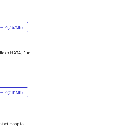
ド(2.67MB)
ieko HATA, Jun
ド(2.81MB)
isei Hospital