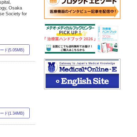
pital,
logy, Osaka
e Society for
ド(5.05MB)
ド(1.34MB)