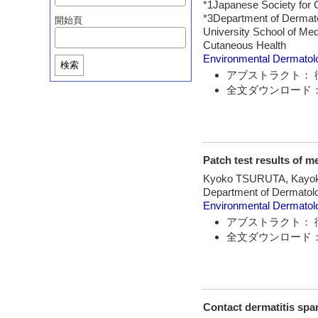
*1Japanese Society for 
*3Department of Dermato
開始頁
University School of Me
Cutaneous Health
Environmental Dermatol
検索
アブストラクト： 
全文ダウンロード：
Patch test results of m
Kyoko TSURUTA, Kayo
Department of Dermatolog
Environmental Dermatol
アブストラクト： 
全文ダウンロード：
Contact dermatitis spar