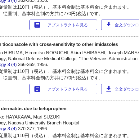
ogy
3 (4)
362-365, 1996.
従量制は110円（税込）、基本料金制は基本料金に含まれます。
 従量制、基本料金制の方共に770円(税込) です。
article
download
アブストラクトを見る
全文ダウンロー
 tioconazole with cross-sensitivity to other imidazoles
ro HIRUMA, Hiromitsu NOGUCHI, Akira ISHIBASHI, Joseph MARS
gy, National Defense Medical College, *The Veterans Administration
ogy
3 (4)
366-369, 1996.
従量制は110円（税込）、基本料金制は基本料金に含まれます。
 従量制、基本料金制の方共に770円(税込) です。
article
download
アブストラクトを見る
全文ダウンロー
 dermatitis due to ketoprophen
uko HAYAKAWA, Mari SUZUKI
gy, Nagoya University Branch Hospital
ogy
3 (4)
370-377, 1996.
従量制は110円（税込）、基本料金制は基本料金に含まれます。