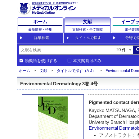
ホーム
文献
イーブ
最新情報・特集
文献検索・全文閲覧
電子書籍
詳細検索
タイトルで探す
分野で
sea
類義語を使用する
本文閲覧可のみ
ホーム
文献
タイトルで探す（A-J）
Environmental Der
Environmental Dermatology 3巻 4号
Pigmented contact derm
Kayoko MATSUNAGA, 
Department of Dermatolo
University Branch Hospit
Environmental Dermatol
アブストラクト： 