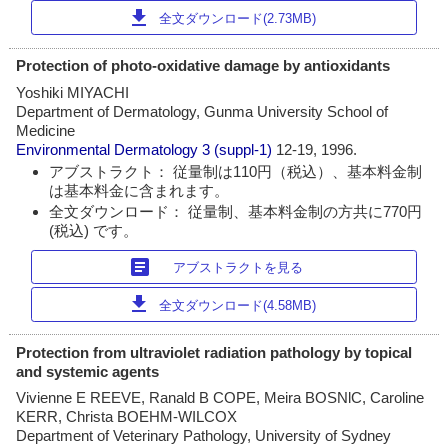
download
全文ダウンロード(2.73MB)
Protection of photo-oxidative damage by antioxidants
Yoshiki MIYACHI
Department of Dermatology, Gunma University School of
Medicine
Environmental Dermatology
3 (suppl-1)
12-19, 1996.
アブストラクト： 従量制は110円（税込）、基本料金制
は基本料金に含まれます。
全文ダウンロード： 従量制、基本料金制の方共に770円
(税込) です。
article
アブストラクトを見る
download
全文ダウンロード(4.58MB)
Protection from ultraviolet radiation pathology by topical
and systemic agents
Vivienne E REEVE, Ranald B COPE, Meira BOSNlC, Caroline
KERR, Christa BOEHM-WILCOX
Department of Veterinary Pathology, University of Sydney