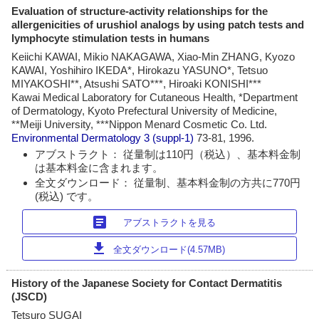
Evaluation of structure-activity relationships for the
allergenicities of urushiol analogs by using patch tests and
lymphocyte stimulation tests in humans
Keiichi KAWAI, Mikio NAKAGAWA, Xiao-Min ZHANG, Kyozo
KAWAI, Yoshihiro IKEDA*, Hirokazu YASUNO*, Tetsuo
MIYAKOSHI**, Atsushi SATO***, Hiroaki KONISHI***
Kawai Medical Laboratory for Cutaneous Health, *Department
of Dermatology, Kyoto Prefectural University of Medicine,
**Meiji University, ***Nippon Menard Cosmetic Co. Ltd.
Environmental Dermatology
3 (suppl-1)
73-81, 1996.
アブストラクト： 従量制は110円（税込）、基本料金制
は基本料金に含まれます。
全文ダウンロード： 従量制、基本料金制の方共に770円
(税込) です。
article
アブストラクトを見る
download
全文ダウンロード(4.57MB)
History of the Japanese Society for Contact Dermatitis
(JSCD)
Tetsuro SUGAI