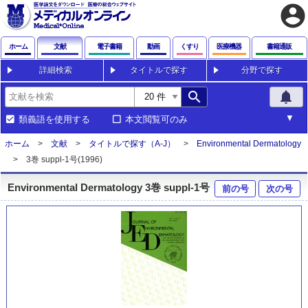
account_circle
ホーム
文献
電子書籍
動画
くすり
医療機器
書籍通販
詳細検索
タイトルで探す
分野で探す
search
notifications
類義語を使用する
本文閲覧可のみ
ホーム
文献
タイトルで探す（A-J）
Environmental Dermatology
3巻 suppl-1号(1996)
Environmental Dermatology 3巻 suppl-1号
前の号
次の号