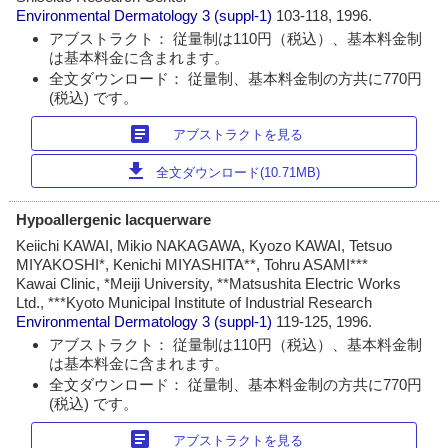
Environmental Dermatology
3 (suppl-1)
103-118, 1996.
アブストラクト： 従量制は110円（税込）、基本料金制
は基本料金に含まれます。
全文ダウンロード： 従量制、基本料金制の方共に770円
(税込) です。
article
アブストラクトを見る
download
全文ダウンロード(10.71MB)
Hypoallergenic lacquerware
Keiichi KAWAI, Mikio NAKAGAWA, Kyozo KAWAI, Tetsuo
MIYAKOSHI*, Kenichi MIYASHITA**, Tohru ASAMI***
Kawai Clinic, *Meiji University, **Matsushita Electric Works
Ltd., ***Kyoto Municipal Institute of Industrial Research
Environmental Dermatology
3 (suppl-1)
119-125, 1996.
アブストラクト： 従量制は110円（税込）、基本料金制
は基本料金に含まれます。
全文ダウンロード： 従量制、基本料金制の方共に770円
(税込) です。
article
アブストラクトを見る