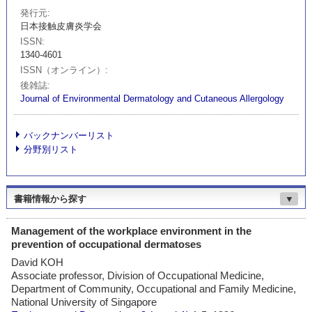
発行元
日本接触皮膚炎学会
ISSN
1340-4601
ISSN（オンライン）
後雑誌
Journal of Environmental Dermatology and Cutaneous Allergology
バックナンバーリスト
分野別リスト
書籍情報から探す
▼
Management of the workplace environment in the
prevention of occupational dermatoses
David KOH
Associate professor, Division of Occupational Medicine,
Department of Community, Occupational and Family Medicine,
National University of Singapore