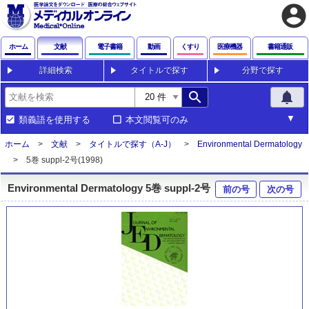
account_circle
ホーム
文献
電子書籍
動画
くすり
医療機器
書籍通販
詳細検索
タイトルで探す
分野で探す
search
notifications
類義語を使用する
本文閲覧可のみ
ホーム
文献
タイトルで探す（A-J）
Environmental Dermatology
5巻 suppl-2号(1998)
Environmental Dermatology 5巻 suppl-2号
前の号
次の号