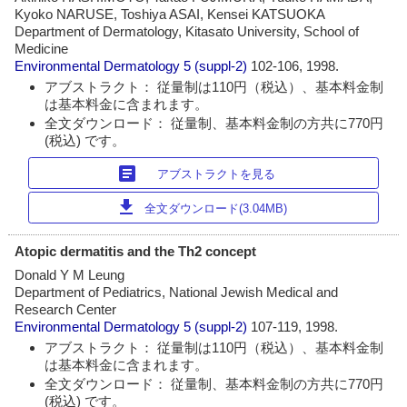
Kyoko NARUSE, Toshiya ASAI, Kensei KATSUOKA
Department of Dermatology, Kitasato University, School of
Medicine
Environmental Dermatology
5 (suppl-2)
102-106, 1998.
アブストラクト： 従量制は110円（税込）、基本料金制
は基本料金に含まれます。
全文ダウンロード： 従量制、基本料金制の方共に770円
(税込) です。
article
アブストラクトを見る
download
全文ダウンロード(3.04MB)
Atopic dermatitis and the Th2 concept
Donald Y M Leung
Department of Pediatrics, National Jewish Medical and
Research Center
Environmental Dermatology
5 (suppl-2)
107-119, 1998.
アブストラクト： 従量制は110円（税込）、基本料金制
は基本料金に含まれます。
全文ダウンロード： 従量制、基本料金制の方共に770円
(税込) です。