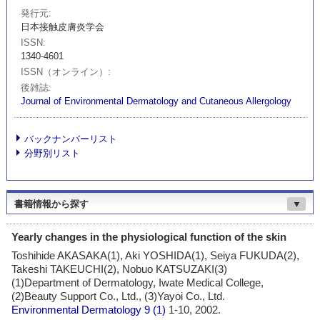
発行元
日本接触皮膚炎学会
ISSN
1340-4601
ISSN（オンライン）
後雑誌
Journal of Environmental Dermatology and Cutaneous Allergology
バックナンバーリスト
分野別リスト
書籍情報から探す
▼
Yearly changes in the physiological function of the skin
Toshihide AKASAKA(1), Aki YOSHIDA(1), Seiya FUKUDA(2),
Takeshi TAKEUCHI(2), Nobuo KATSUZAKI(3)
(1)Department of Dermatology, Iwate Medical College,
(2)Beauty Support Co., Ltd., (3)Yayoi Co., Ltd.
Environmental Dermatology
9 (1)
1-10, 2002.