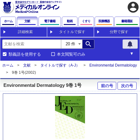
account_circle
ホーム
文献
電子書籍
動画
くすり
医療機器
書籍通販
詳細検索
タイトルで探す
分野で探す
search
notifications
類義語を使用する
本文閲覧可のみ
ホーム
文献
タイトルで探す（A-J）
Environmental Dermatology
9巻 1号(2002)
Environmental Dermatology 9巻 1号
前の号
次の号