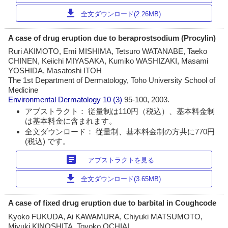
download
全文ダウンロード(2.26MB)
A case of drug eruption due to beraprostsodium (Procylin)
Ruri AKIMOTO, Emi MISHIMA, Tetsuro WATANABE, Taeko
CHINEN, Keiichi MIYASAKA, Kumiko WASHIZAKI, Masami
YOSHIDA, Masatoshi ITOH
The 1st Department of Dermatology, Toho University School of
Medicine
Environmental Dermatology
10 (3)
95-100, 2003.
アブストラクト： 従量制は110円（税込）、基本料金制
は基本料金に含まれます。
全文ダウンロード： 従量制、基本料金制の方共に770円
(税込) です。
article
アブストラクトを見る
download
全文ダウンロード(3.65MB)
A case of fixed drug eruption due to barbital in Coughcode
Kyoko FUKUDA, Ai KAWAMURA, Chiyuki MATSUMOTO,
Miyuki KINOSHITA, Toyoko OCHIAI