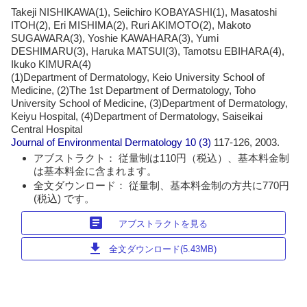
Takeji NISHIKAWA(1), Seiichiro KOBAYASHI(1), Masatoshi
ITOH(2), Eri MISHIMA(2), Ruri AKIMOTO(2), Makoto
SUGAWARA(3), Yoshie KAWAHARA(3), Yumi
DESHIMARU(3), Haruka MATSUI(3), Tamotsu EBIHARA(4),
Ikuko KIMURA(4)
(1)Department of Dermatology, Keio University School of
Medicine, (2)The 1st Department of Dermatology, Toho
University School of Medicine, (3)Department of Dermatology,
Keiyu Hospital, (4)Department of Dermatology, Saiseikai
Central Hospital
Journal of Environmental Dermatology
10 (3)
117-126, 2003.
アブストラクト： 従量制は110円（税込）、基本料金制
は基本料金に含まれます。
全文ダウンロード： 従量制、基本料金制の方共に770円
(税込) です。
article
アブストラクトを見る
download
全文ダウンロード(5.43MB)