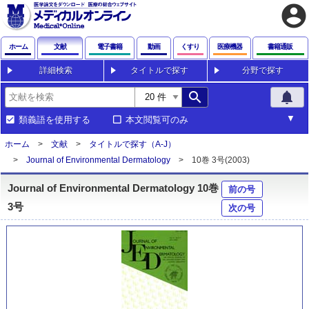
account_circle
ホーム
文献
電子書籍
動画
くすり
医療機器
書籍通販
詳細検索
タイトルで探す
分野で探す
search
notifications
類義語を使用する
本文閲覧可のみ
ホーム
文献
タイトルで探す（A-J）
Journal of Environmental Dermatology
10巻 3号(2003)
Journal of Environmental Dermatology 10巻
前の号
3号
次の号