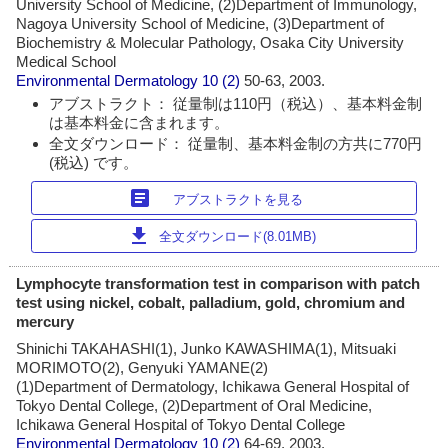
University School of Medicine, (2)Department of Immunology,
Nagoya University School of Medicine, (3)Department of
Biochemistry & Molecular Pathology, Osaka City University
Medical School
Environmental Dermatology
10 (2)
50-63, 2003.
アブストラクト： 従量制は110円（税込）、基本料金制
は基本料金に含まれます。
全文ダウンロード： 従量制、基本料金制の方共に770円
(税込) です。
article
アブストラクトを見る
download
全文ダウンロード(8.01MB)
Lymphocyte transformation test in comparison with patch
test using nickel, cobalt, palladium, gold, chromium and
mercury
Shinichi TAKAHASHI(1), Junko KAWASHIMA(1), Mitsuaki
MORIMOTO(2), Genyuki YAMANE(2)
(1)Department of Dermatology, Ichikawa General Hospital of
Tokyo Dental College, (2)Department of Oral Medicine,
Ichikawa General Hospital of Tokyo Dental College
Environmental Dermatology
10 (2)
64-69, 2003.