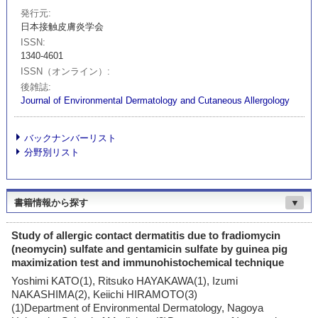
発行元
日本接触皮膚炎学会
ISSN
1340-4601
ISSN（オンライン）
後雑誌
Journal of Environmental Dermatology and Cutaneous Allergology
バックナンバーリスト
分野別リスト
書籍情報から探す
▼
Study of allergic contact dermatitis due to fradiomycin
(neomycin) sulfate and gentamicin sulfate by guinea pig
maximization test and immunohistochemical technique
Yoshimi KATO(1), Ritsuko HAYAKAWA(1), Izumi
NAKASHIMA(2), Keiichi HIRAMOTO(3)
(1)Department of Environmental Dermatology, Nagoya