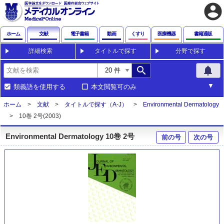
account_circle
ホーム
文献
電子書籍
動画
くすり
医療機器
書籍通販
詳細検索
タイトルで探す
分野で探す
search
notifications
類義語を使用する
本文閲覧可のみ
ホーム
文献
タイトルで探す（A-J）
Environmental Dermatology
10巻 2号(2003)
Environmental Dermatology 10巻 2号
前の号
次の号