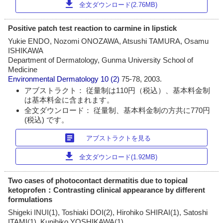
download
全文ダウンロード(2.76MB)
Positive patch test reaction to carmine in lipstick
Yukie ENDO, Nozomi ONOZAWA, Atsushi TAMURA, Osamu
ISHIKAWA
Department of Dermatology, Gunma University School of
Medicine
Environmental Dermatology
10 (2)
75-78, 2003.
アブストラクト： 従量制は110円（税込）、基本料金制
は基本料金に含まれます。
全文ダウンロード： 従量制、基本料金制の方共に770円
(税込) です。
article
アブストラクトを見る
download
全文ダウンロード(1.92MB)
Two cases of photocontact dermatitis due to topical
ketoprofen：Contrasting clinical appearance by different
formulations
Shigeki INUI(1), Toshiaki DOI(2), Hirohiko SHIRAI(1), Satoshi
ITAMI(1), Kunihiko YOSHIKAWA(1)