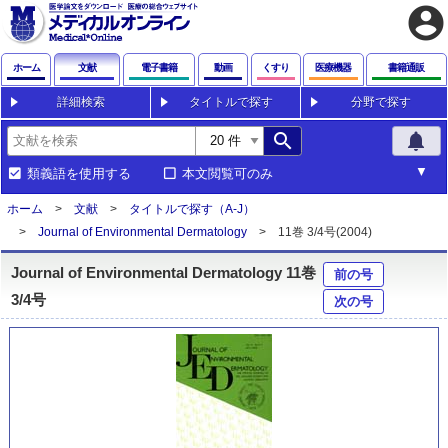
account_circle
ホーム
文献
電子書籍
動画
くすり
医療機器
書籍通販
詳細検索
タイトルで探す
分野で探す
search
notifications
類義語を使用する
本文閲覧可のみ
ホーム
文献
タイトルで探す（A-J）
Journal of Environmental Dermatology
11巻 3/4号(2004)
Journal of Environmental Dermatology 11巻
前の号
3/4号
次の号