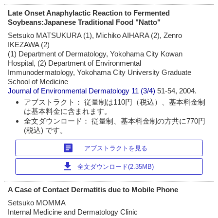
Late Onset Anaphylactic Reaction to Fermented
Soybeans:Japanese Traditional Food "Natto"
Setsuko MATSUKURA (1), Michiko AIHARA (2), Zenro
IKEZAWA (2)
(1) Department of Dermatology, Yokohama City Kowan
Hospital, (2) Department of Environmental
Immunodermatology, Yokohama City University Graduate
School of Medicine
Journal of Environmental Dermatology
11 (3/4)
51-54, 2004.
アブストラクト： 従量制は110円（税込）、基本料金制
は基本料金に含まれます。
全文ダウンロード： 従量制、基本料金制の方共に770円
(税込) です。
article
アブストラクトを見る
download
全文ダウンロード(2.35MB)
A Case of Contact Dermatitis due to Mobile Phone
Setsuko MOMMA
Internal Medicine and Dermatology Clinic