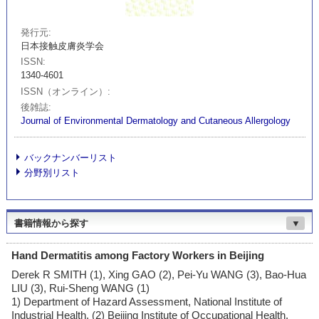
発行元
日本接触皮膚炎学会
ISSN
1340-4601
ISSN（オンライン）
後雑誌
Journal of Environmental Dermatology and Cutaneous Allergology
バックナンバーリスト
分野別リスト
書籍情報から探す
▼
Hand Dermatitis among Factory Workers in Beijing
Derek R SMITH (1), Xing GAO (2), Pei-Yu WANG (3), Bao-Hua
LIU (3), Rui-Sheng WANG (1)
1) Department of Hazard Assessment, National Institute of
Industrial Health, (2) Beijing Institute of Occupational Health,