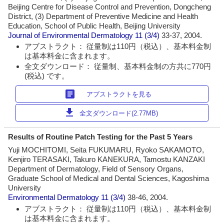
Beijing Centre for Disease Control and Prevention, Dongcheng
District, (3) Department of Preventive Medicine and Health
Education, School of Public Health, Beijing University
Journal of Environmental Dermatology
11 (3/4)
33-37, 2004.
アブストラクト： 従量制は110円（税込）、基本料金制
は基本料金に含まれます。
全文ダウンロード： 従量制、基本料金制の方共に770円
(税込) です。
article
アブストラクトを見る
download
全文ダウンロード(2.77MB)
Results of Routine Patch Testing for the Past 5 Years
Yuji MOCHITOMI, Seita FUKUMARU, Ryoko SAKAMOTO,
Kenjiro TERASAKI, Takuro KANEKURA, Tamostu KANZAKI
Department of Dermatology, Field of Sensory Organs,
Graduate School of Medical and Dental Sciences, Kagoshima
University
Environmental Dermatology
11 (3/4)
38-46, 2004.
アブストラクト： 従量制は110円（税込）、基本料金制
は基本料金に含まれます。