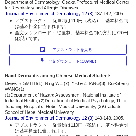
Department of Dermatology, Osaka Prefectural Medical Center
for Respiratory and Allergic Diseases
Journal of Environmental Dermatology
12 (3)
137-142, 2005.
アブストラクト： 従量制は110円（税込）、基本料金制
は基本料金に含まれます。
全文ダウンロード： 従量制、基本料金制の方共に770円
(税込) です。
article
アブストラクトを見る
download
全文ダウンロード(3.09MB)
Hand Dermatitis among Chinese Medical Students
Derek R SMITH(1), Ning WEI(2), Yi-Jie ZHANG(3), Rui-Sheng
WANG(1)
(1)Department of Hazard Assessment, National Institute of
Industrial Health, (2)Department of Medical Psychology, Third
Teaching Hospital of Hebei Medical University, (3)Graduate
School of Hebei Medical University
Journal of Environmental Dermatology
12 (3)
143-148, 2005.
アブストラクト： 従量制は110円（税込）、基本料金制
は基本料金に含まれます。