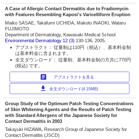
A Case of Allergic Contact Dermatitis due to Fradiomycin
with Features Resembling Kaposi's Varicelliform Eruption
Maiko SASAE, Takafumi UCHIDA, Makoto INAOKI, Wataru
FUJIMOTO
Department of Dermatology, Kawasaki Medical School
Environmental Dermatology
12 (3)
130-136, 2005.
アブストラクト： 従量制は110円（税込）、基本料金制
は基本料金に含まれます。
全文ダウンロード： 従量制、基本料金制の方共に770円
(税込) です。
article
アブストラクトを見る
download
全文ダウンロード(4.15MB)
Group Study of the Optimum Patch Testing Concentrations
of Skin Whitening Agents and the Results of Patch Testing
with Standard Allergens of the Japanese Society for
Contact Dermatitis in 2003
Takayuki HIZAWA, Research Group of Japanese Society for
Contact Dermatitis (JSCD)