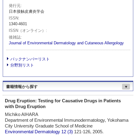
発行元
日本接触皮膚炎学会
ISSN
1340-4601
ISSN（オンライン）
後雑誌
Journal of Environmental Dermatology and Cutaneous Allergology
バックナンバーリスト
分野別リスト
書籍情報から探す
▼
Drug Eruption: Testing for Causative Drugs in Patients
with Drug Eruption
Michiko AIHARA
Department of Environmental Immunodermatology, Yokohama
City University Graduate School of Medicine
Environmental Dermatology
12 (3)
121-126, 2005.