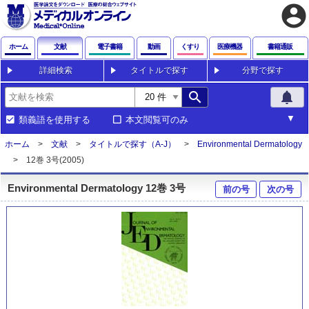
account_circle
ホーム
文献
電子書籍
動画
くすり
医療機器
書籍通販
詳細検索
タイトルで探す
分野で探す
search
notifications
類義語を使用する
本文閲覧可のみ
ホーム
文献
タイトルで探す（A-J）
Environmental Dermatology
12巻 3号(2005)
Environmental Dermatology 12巻 3号
前の号
次の号