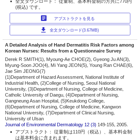
全文ダウンロード： 従量制、基本料金制の方共に770円
(税込) です。
article
アブストラクトを見る
download
全文ダウンロード(3.67MB)
A Detailed Analysis of Hand Dermatitis Risk Factors among
Korean Nurses: Results from a Questionnaire Survey
Derek R SMITH(1), Myoung-Ae CHOE(2), Gyeong Ju AN(3),
Myung-Soon JOO(4), Mi Yang JEON(5), Young Ran CHAE(6),
Jae Sim JEONG(7)
(1)Department of Hazard Assessment, National Institute of
Industrial Health, (2)College of Nursing, Seoul National
University, (3)Department of Nursing, College of Medicine,
Catholic University of Daegu, (4)Department of Nursing,
Gangneung Asan Hospital, (5)Keukdong College,
(6)Department of Nursing, College of Medicine, Kangwon
National University, (7)Department of Clinical Nursing,
University of Ulsan
Journal of Environmental Dermatology
12 (3)
149-155, 2005.
アブストラクト： 従量制は110円（税込）、基本料金制
は基本料金に含まれます。