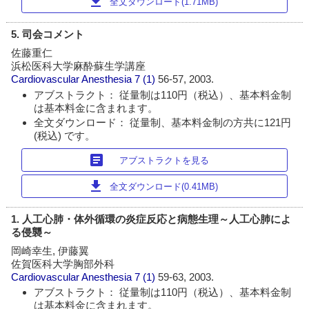
download
全文ダウンロード(1.71MB)
5. 司会コメント
佐藤重仁
浜松医科大学麻酔蘇生学講座
Cardiovascular Anesthesia
7 (1)
56-57, 2003.
アブストラクト： 従量制は110円（税込）、基本料金制
は基本料金に含まれます。
全文ダウンロード： 従量制、基本料金制の方共に121円
(税込) です。
article
アブストラクトを見る
download
全文ダウンロード(0.41MB)
1. 人工心肺・体外循環の炎症反応と病態生理～人工心肺によ
る侵襲～
岡崎幸生, 伊藤翼
佐賀医科大学胸部外科
Cardiovascular Anesthesia
7 (1)
59-63, 2003.
アブストラクト： 従量制は110円（税込）、基本料金制
は基本料金に含まれます。