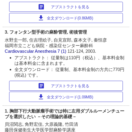
article
アブストラクトを見る
download
全文ダウンロード(0.86MB)
3. フォンタン型手術の麻酔管理, 術後管理
水野圭一郎, 住吉理絵子, 自見宣郎, 森本文子, 秦恒彦
福岡市立こども病院・感染症センター麻酔科
Cardiovascular Anesthesia
7 (1)
121-124, 2003.
アブストラクト： 従量制は110円（税込）、基本料金制
は基本料金に含まれます。
全文ダウンロード： 従量制、基本料金制の方共に770円
(税込) です。
article
アブストラクトを見る
download
全文ダウンロード(1.09MB)
1. 胸部下行大動脈瘤手術では特に左用ダブルルーメンチュー
ブを選択したい －その理論的基礎－
貝沼関志, 角野宏佳, 大原義隆, 竹田清
藤田保健衛生大学医学部麻酔学講座