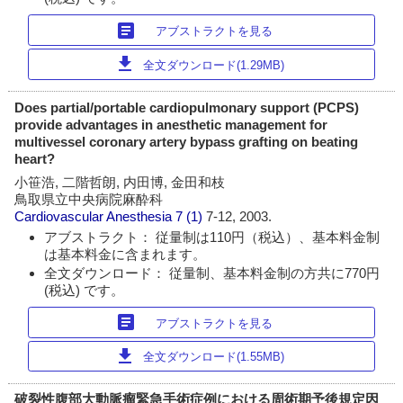
article
アブストラクトを見る
download
全文ダウンロード(1.29MB)
Does partial/portable cardiopulmonary support (PCPS)
provide advantages in anesthetic management for
multivessel coronary artery bypass grafting on beating
heart?
小笹浩, 二階哲朗, 内田博, 金田和枝
鳥取県立中央病院麻酔科
Cardiovascular Anesthesia
7 (1)
7-12, 2003.
アブストラクト： 従量制は110円（税込）、基本料金制
は基本料金に含まれます。
全文ダウンロード： 従量制、基本料金制の方共に770円
(税込) です。
article
アブストラクトを見る
download
全文ダウンロード(1.55MB)
破裂性腹部大動脈瘤緊急手術症例における周術期予後規定因