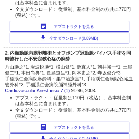
は基本料金に含まれます。
全文ダウンロード： 従量制、基本料金制の方共に770円
(税込) です。
article
アブストラクトを見る
download
全文ダウンロード(0.89MB)
2. 内頸動脈内膜剥離術とオフポンプ冠動脈バイパス手術を同
時施行した不安定狭心症の麻酔
片山勝之*1, 岩波悦勝*1, 横山健*1, 源直人*1, 朝井裕一*1, 土屋
健二*1, 本田尚典*1, 長島道生*1, 岡本史之*2, 寺坂俊介*3
手稲渓仁会病院麻酔科・集中治療室*1, 手稲渓仁会病院心臓血
管外科*2, 手稲渓仁会病院脳神経外科*3
Cardiovascular Anesthesia
7 (1)
91-96, 2003.
アブストラクト： 従量制は110円（税込）、基本料金制
は基本料金に含まれます。
全文ダウンロード： 従量制、基本料金制の方共に770円
(税込) です。
article
アブストラクトを見る
download
全文ダウンロード(1.45MB)