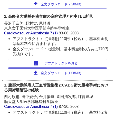
download
全文ダウンロード(2.20MB)
2. 高齢者大動脈弁狭窄症の麻酔管理と術中TEE所見
長沢千奈美, 野村実, 尾崎眞
東京女子医科大学医学部麻酔科学教室
Cardiovascular Anesthesia
7 (1)
83-86, 2003.
アブストラクト： 従量制は110円（税込）、基本料金制
は基本料金に含まれます。
全文ダウンロード： 従量制、基本料金制の方共に770円
(税込) です。
article
アブストラクトを見る
download
全文ダウンロード(1.08MB)
1. 腹部大動脈瘤人工血管置換術とCABG術の重複手術におけ
る周術期管理の経験
西村欣也, 田中愛子, 金井優典, 園田清次郎, 釘宮豊城
順天堂大学医学部麻酔科学講座
Cardiovascular Anesthesia
7 (1)
87-90, 2003.
アブストラクト： 従量制は110円（税込）、基本料金制