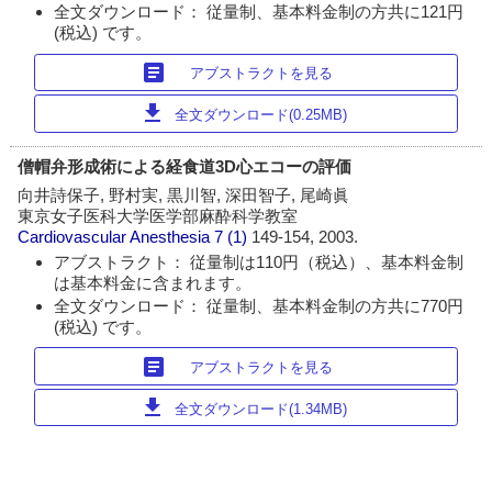
全文ダウンロード： 従量制、基本料金制の方共に121円
(税込) です。
article
アブストラクトを見る
download
全文ダウンロード(0.25MB)
僧帽弁形成術による経食道3D心エコーの評価
向井詩保子, 野村実, 黒川智, 深田智子, 尾崎眞
東京女子医科大学医学部麻酔科学教室
Cardiovascular Anesthesia
7 (1)
149-154, 2003.
アブストラクト： 従量制は110円（税込）、基本料金制
は基本料金に含まれます。
全文ダウンロード： 従量制、基本料金制の方共に770円
(税込) です。
article
アブストラクトを見る
download
全文ダウンロード(1.34MB)