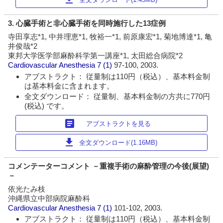
3. 心臓手術と非心臓手術を同時施行した13症例
寺田享志*1, 中井理恵*1, 牧裕一*1, 前原康宏*1, 菊地博達*1, 亀
井俊哉*2
東邦大学医学部麻酔科学第一講座*1, 太田総合病院*2
Cardiovascular Anesthesia
7 (1)
97-100, 2003.
アブストラクト： 従量制は110円（税込）、基本料金制
は基本料金に含まれます。
全文ダウンロード： 従量制、基本料金制の方共に770円
(税込) です。
article
アブストラクトを見る
download
全文ダウンロード(1.16MB)
コメンテーターコメント －重複手術の麻酔管理の今後(展望)
－
依光たみ枝
沖縄県立中部病院麻酔科
Cardiovascular Anesthesia
7 (1)
101-102, 2003.
アブストラクト： 従量制は110円（税込）、基本料金制