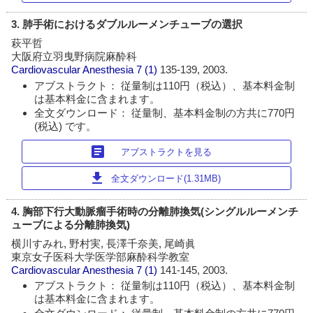
3. 肺手術におけるダブルルーメンチューブの選択
萩平哲
大阪府立羽曳野病院麻酔科
Cardiovascular Anesthesia
7 (1)
135-139, 2003.
アブストラクト： 従量制は110円（税込）、基本料金制
は基本料金に含まれます。
全文ダウンロード： 従量制、基本料金制の方共に770円
(税込) です。
article
アブストラクトを見る
download
全文ダウンロード(1.31MB)
4. 胸部下行大動脈瘤手術時の分離肺換気(シングルルーメンチ
ューブによる分離肺換気)
横川すみれ, 野村実, 長澤千奈美, 尾崎眞
東京女子医科大学医学部麻酔科学教室
Cardiovascular Anesthesia
7 (1)
141-145, 2003.
アブストラクト： 従量制は110円（税込）、基本料金制
は基本料金に含まれます。