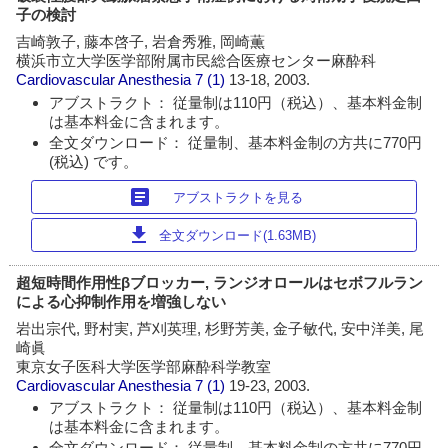
子の検討
吉崎敦子, 藤本啓子, 岩倉秀雅, 岡崎薫
横浜市立大学医学部附属市民総合医療センター麻酔科
Cardiovascular Anesthesia
7 (1)
13-18, 2003.
アブストラクト： 従量制は110円（税込）、基本料金制
は基本料金に含まれます。
全文ダウンロード： 従量制、基本料金制の方共に770円
(税込) です。
article
アブストラクトを見る
download
全文ダウンロード(1.63MB)
超短時間作用性βブロッカー, ランジオロールはセボフルラン
による心抑制作用を増強しない
岩出宗代, 野村実, 芦刈英理, 杉野芳美, 金子敏代, 安中洋美, 尾
崎眞
東京女子医科大学医学部麻酔科学教室
Cardiovascular Anesthesia
7 (1)
19-23, 2003.
アブストラクト： 従量制は110円（税込）、基本料金制
は基本料金に含まれます。
全文ダウンロード： 従量制、基本料金制の方共に770円