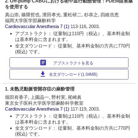
2. Off-pump CABGにおける術中血行動態管理：PDEIII阻害薬
を使用する
真山崇, 篠隈哲也, 濱田孝光, 重松研二, 杉恭之, 四維浩恵
福岡大学医学部麻酔科学
Cardiovascular Anesthesia
7 (1)
113-116, 2003.
アブストラクト： 従量制は110円（税込）、基本料金制
は基本料金に含まれます。
全文ダウンロード： 従量制、基本料金制の方共に770円
(税込) です。
article
アブストラクトを見る
download
全文ダウンロード(1.04MB)
1. 未熟児動脈管開存症の麻酔管理
堀田有香子, 上園晶一, 野村実, 尾崎眞
東京女子医科大学医学部麻酔科学教室
Cardiovascular Anesthesia
7 (1)
117-119, 2003.
アブストラクト： 従量制は110円（税込）、基本料金制
は基本料金に含まれます。
全文ダウンロード： 従量制、基本料金制の方共に770円
(税込) です。