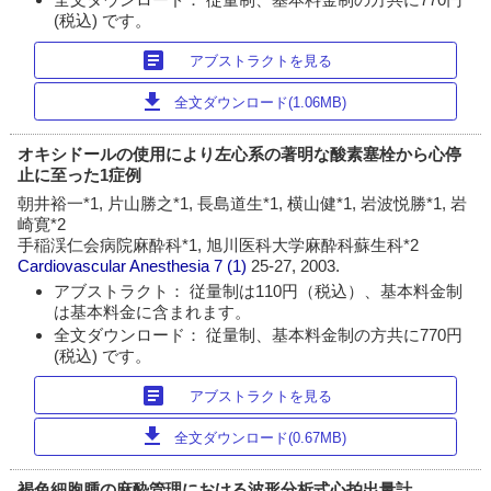
(税込) です。
article
アブストラクトを見る
download
全文ダウンロード(1.06MB)
オキシドールの使用により左心系の著明な酸素塞栓から心停
止に至った1症例
朝井裕一*1, 片山勝之*1, 長島道生*1, 横山健*1, 岩波悦勝*1, 岩
崎寛*2
手稲渓仁会病院麻酔科*1, 旭川医科大学麻酔科蘇生科*2
Cardiovascular Anesthesia
7 (1)
25-27, 2003.
アブストラクト： 従量制は110円（税込）、基本料金制
は基本料金に含まれます。
全文ダウンロード： 従量制、基本料金制の方共に770円
(税込) です。
article
アブストラクトを見る
download
全文ダウンロード(0.67MB)
褐色細胞腫の麻酔管理における波形分析式心拍出量計