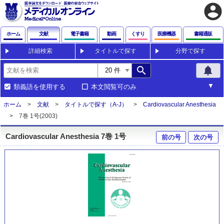
account_circle
ホーム
文献
電子書籍
動画
くすり
医療機器
書籍通販
詳細検索
タイトルで探す
分野で探す
search
notifications
類義語を使用する
本文閲覧可のみ
ホーム
文献
タイトルで探す（A-J）
Cardiovascular Anesthesia
7巻 1号(2003)
Cardiovascular Anesthesia 7巻 1号
前の号
次の号