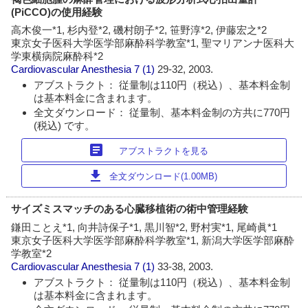
(PiCCO)の使用経験
高木俊一*1, 杉内登*2, 磯村朗子*2, 笹野淳*2, 伊藤宏之*2
東京女子医科大学医学部麻酔科学教室*1, 聖マリアンナ医科大
学東横病院麻酔科*2
Cardiovascular Anesthesia
7 (1)
29-32, 2003.
アブストラクト： 従量制は110円（税込）、基本料金制
は基本料金に含まれます。
全文ダウンロード： 従量制、基本料金制の方共に770円
(税込) です。
article
アブストラクトを見る
download
全文ダウンロード(1.00MB)
サイズミスマッチのある心臓移植術の術中管理経験
鎌田ことえ*1, 向井詩保子*1, 黒川智*2, 野村実*1, 尾崎眞*1
東京女子医科大学医学部麻酔科学教室*1, 新潟大学医学部麻酔
学教室*2
Cardiovascular Anesthesia
7 (1)
33-38, 2003.
アブストラクト： 従量制は110円（税込）、基本料金制
は基本料金に含まれます。