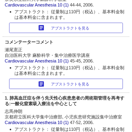
Cardiovascular Anesthesia
10 (1)
44-44, 2006.
アブストラクト： 従量制は110円（税込）、基本料金制
は基本料金に含まれます。
article
アブストラクトを見る
コメンテーターコメント
瀬尾憲正
自治医科大学 麻酔科学・集中治療医学講座
Cardiovascular Anesthesia
10 (1)
45-45, 2006.
アブストラクト： 従量制は110円（税込）、基本料金制
は基本料金に含まれます。
article
アブストラクトを見る
1. 肺高血圧症を伴う先天性心疾患患者の周術期管理を再考す
る:一酸化窒素吸入療法を中心として
志馬伸朗
京都府立医科大学集中治療部, 小児疾患研究施設集中治療室
Cardiovascular Anesthesia
10 (1)
47-52, 2006.
アブストラクト： 従量制は110円（税込）、基本料金制