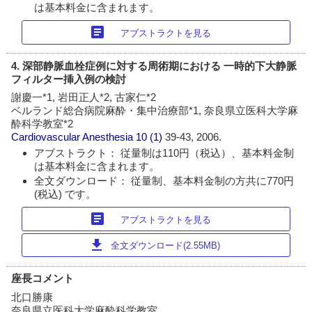
は基本料金に含まれます。
article
アブストラクトを見る
4. 深部静脈血栓症例に対する周術期における 一時的下大静脈
フィルター挿入例の検討
謝慶一*1, 岩田正人*2, 古家仁*2
ベルランド総合病院麻酔・集中治療部*1, 奈良県立医科大学麻
酔科学教室*2
Cardiovascular Anesthesia
10 (1)
39-43, 2006.
アブストラクト： 従量制は110円（税込）、基本料金制
は基本料金に含まれます。
全文ダウンロード： 従量制、基本料金制の方共に770円
(税込) です。
article
アブストラクトを見る
download
全文ダウンロード(2.55MB)
座長コメント
北口勝康
奈良県立医科大学麻酔科学教室