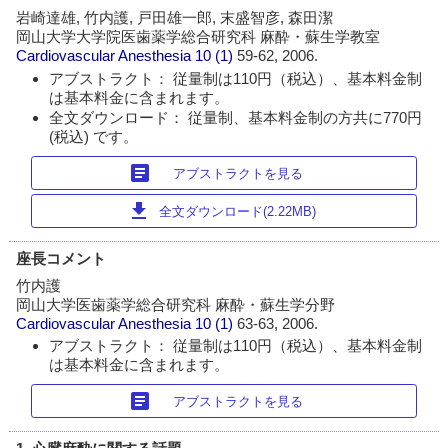
岩崎達雄, 竹内護, 戸田雄一郎, 末盛智彦, 森田潔
岡山大学大学院医歯薬学総合研究科 麻酔・蘇生学教室
Cardiovascular Anesthesia
10 (1)
59-62, 2006.
アブストラクト： 従量制は110円（税込）、基本料金制
は基本料金に含まれます。
全文ダウンロード： 従量制、基本料金制の方共に770円
(税込) です。
article
アブストラクトを見る
download
全文ダウンロード(2.22MB)
座長コメント
竹内護
岡山大学医歯薬学総合研究科 麻酔・蘇生学分野
Cardiovascular Anesthesia
10 (1)
63-63, 2006.
アブストラクト： 従量制は110円（税込）、基本料金制
は基本料金に含まれます。
article
アブストラクトを見る