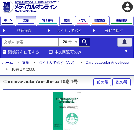
account_circle
ホーム
文献
電子書籍
動画
くすり
医療機器
書籍通販
詳細検索
タイトルで探す
分野で探す
search
notifications
類義語を使用する
本文閲覧可のみ
ホーム
文献
タイトルで探す（A-J）
Cardiovascular Anesthesia
10巻 1号(2006)
Cardiovascular Anesthesia 10巻 1号
前の号
次の号