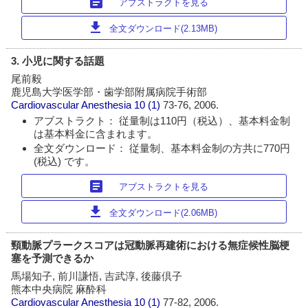
article
アブストラクトを見る
download
全文ダウンロード(2.13MB)
3. 小児に関する話題
尾前毅
鹿児島大学医学部・歯学部附属病院手術部
Cardiovascular Anesthesia
10 (1)
73-76, 2006.
アブストラクト： 従量制は110円（税込）、基本料金制
は基本料金に含まれます。
全文ダウンロード： 従量制、基本料金制の方共に770円
(税込) です。
article
アブストラクトを見る
download
全文ダウンロード(2.06MB)
頸動脈プラークスコアは冠動脈再建術における無症候性脳梗
塞を予測できるか
馬場知子, 前川謙悟, 吉武淳, 後藤倶子
熊本中央病院 麻酔科
Cardiovascular Anesthesia
10 (1)
77-82, 2006.