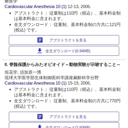
療医学
Cardiovascular Anesthesia
10 (1)
12-13, 2006.
アブストラクト： 従量制は110円（税込）、基本料金制
は基本料金に含まれます。
全文ダウンロード： 従量制、基本料金制の方共に121円
(税込) です。
article
アブストラクトを見る
download
全文ダウンロード(0.94MB)
8. 脊髄保護からみたオピオイド～動物実験が示唆すること～
垣花学, 須加原一博
琉球大学医学部生体制御医科学講座麻酔科学分野
Cardiovascular Anesthesia
10 (1)
15-19, 2006.
アブストラクト： 従量制は110円（税込）、基本料金制
は基本料金に含まれます。
全文ダウンロード： 従量制、基本料金制の方共に770円
(税込) です。
article
アブストラクトを見る
download
全文ダウンロード(2.60MB)