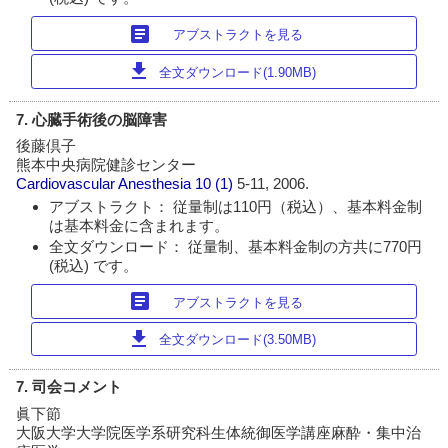
article
アブストラクトを見る
download
全文ダウンロード(1.90MB)
7. 心臓手術後の脳障害
後藤倶子
熊本中央病院健診センター
Cardiovascular Anesthesia
10 (1)
5-11, 2006.
アブストラクト： 従量制は110円（税込）、基本料金制
は基本料金に含まれます。
全文ダウンロード： 従量制、基本料金制の方共に770円
(税込) です。
article
アブストラクトを見る
download
全文ダウンロード(3.50MB)
7. 司会コメント
眞下節
大阪大学大学院医学系研究科生体統御医学講座麻酔・集中治