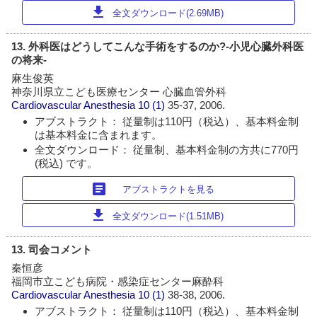
download
全文ダウンロード(2.69MB)
13. 外科医はどうしてこんな手術をするのか?-小児心臓外科医
の将来-
麻生俊英
神奈川県立こども医療センター 心臓血管外科
Cardiovascular Anesthesia
10 (1)
35-37, 2006.
アブストラクト： 従量制は110円（税込）、基本料金制
は基本料金に含まれます。
全文ダウンロード： 従量制、基本料金制の方共に770円
(税込) です。
article
アブストラクトを見る
download
全文ダウンロード(1.51MB)
13. 司会コメント
秦恒彦
福岡市立こども病院・感染症センター麻酔科
Cardiovascular Anesthesia
10 (1)
38-38, 2006.
アブストラクト： 従量制は110円（税込）、基本料金制