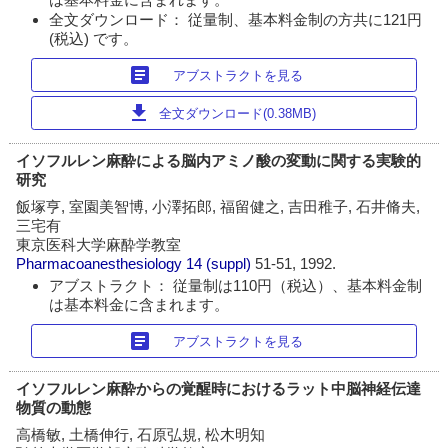
全文ダウンロード： 従量制、基本料金制の方共に121円
(税込) です。
article
アブストラクトを見る
download
全文ダウンロード(0.38MB)
イソフルレン麻酔による脳内アミノ酸の変動に関する実験的
研究
飯塚亨, 室園美智博, 小澤拓郎, 福留健之, 吉田稚子, 石井脩夫,
三宅有
東京医科大学麻酔学教室
Pharmacoanesthesiology
14 (suppl)
51-51, 1992.
アブストラクト： 従量制は110円（税込）、基本料金制
は基本料金に含まれます。
article
アブストラクトを見る
イソフルレン麻酔からの覚醒時におけるラット中脳神経伝達
物質の動態
高橋敏, 土橋伸行, 石原弘規, 松木明知