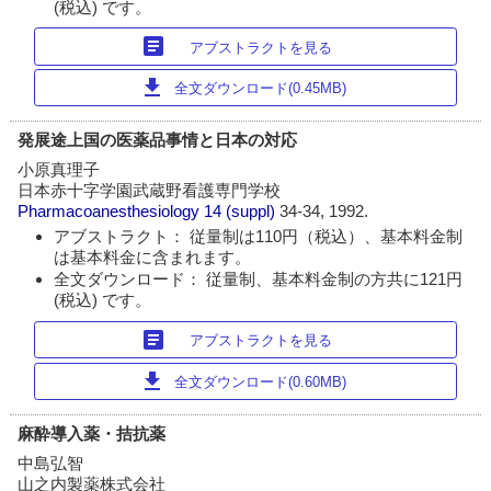
(税込) です。
article
アブストラクトを見る
download
全文ダウンロード(0.45MB)
発展途上国の医薬品事情と日本の対応
小原真理子
日本赤十字学園武蔵野看護専門学校
Pharmacoanesthesiology
14 (suppl)
34-34, 1992.
アブストラクト： 従量制は110円（税込）、基本料金制
は基本料金に含まれます。
全文ダウンロード： 従量制、基本料金制の方共に121円
(税込) です。
article
アブストラクトを見る
download
全文ダウンロード(0.60MB)
麻酔導入薬・拮抗薬
中島弘智
山之内製薬株式会社