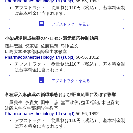
Pharmacoanesthesiology
14 (suppl)
55-55, 1992.
アブストラクト： 従量制は110円（税込）、基本料金制
は基本料金に含まれます。
article
アブストラクトを見る
小柴胡湯構成生薬のハロセン還元反応抑制効果
藤井宏融, 倪家驤, 佐藤暢芳, 弓削孟文
広島大学医学部麻酔蘇生学教室
Pharmacoanesthesiology
14 (suppl)
56-56, 1992.
アブストラクト： 従量制は110円（税込）、基本料金制
は基本料金に含まれます。
article
アブストラクトを見る
各種吸入麻酔薬の循環動態および肝血流量に及ぼす影響
土屋典生, 泉貴文, 田中一彦, 堂面政俊, 益田裕朗, 末包慶太
近畿大学医学部麻酔学教室
Pharmacoanesthesiology
14 (suppl)
56-56, 1992.
アブストラクト： 従量制は110円（税込）、基本料金制
は基本料金に含まれます。