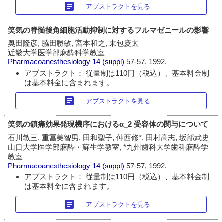
article
アブストラクトを見る
笑気の脊髄後角細胞活動抑制に対するフルマゼニールの影響
奥田隆彦, 脇田勝敏, 宮本和之, 末包慶太
近畿大学医学部麻酔科学教室
Pharmacoanesthesiology
14 (suppl)
57-57, 1992.
アブストラクト： 従量制は110円（税込）、基本料金制
は基本料金に含まれます。
article
アブストラクトを見る
笑気の鎮痛効果発現機序におけるα_2 受容体の関与について
石川敏三, 重冨美智男, 田和聖子, 仲西修*, 田村高志, 坂部武史
山口大学医学部麻酔・蘇生学教室, *九州歯科大学歯科麻酔学
教室
Pharmacoanesthesiology
14 (suppl)
57-57, 1992.
アブストラクト： 従量制は110円（税込）、基本料金制
は基本料金に含まれます。
article
アブストラクトを見る