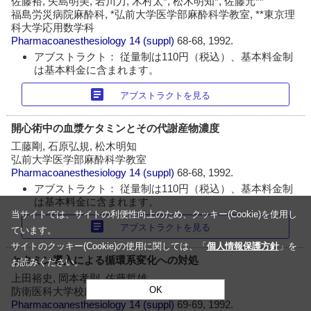
佐藤裕, 矢島明美, 岩川力, 木村太*, 松木明知*, 佐藤元**
福島労災病院麻酔科, *弘前大学医学部麻酔科学教室, **東京理
科大学応用数学科
Pharmacoanesthesiology
14 (suppl)
68-68, 1992.
アブストラクト： 従量制は110円（税込）、基本料金制
は基本料金に含まれます。
article
アブストラクトを見る
開心術中の血漿ケタミンとその代謝産物濃度
工藤剛, 石原弘規, 松木明知
弘前大学医学部麻酔科学教室
Pharmacoanesthesiology
14 (suppl)
68-68, 1992.
アブストラクト： 従量制は110円（税込）、基本料金制
は基本料金に含まれます。
当サイトでは、サイトの利便性向上のため、クッキー(Cookie)を使用し
article
アブストラクトを見る
ています。
サイトのクッキー(Cookie)の使用に関しては、「
個人情報保護方針
」を
ケタミン導入による循環系変化への対処
お読みください。
上田裕史, 岡本孝則, 佐藤哲雄
OK
防衛医科大学校麻酔学教室
Pharmacoanesthesiology
14 (suppl)
69-69, 1992.