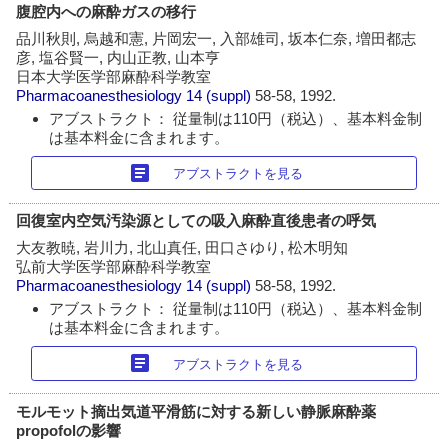
腹腔内への麻酔ガスの移行
品川秋則, 烏越和憲, 片岡宏一, 入部雄司, 坂本仁奈, 増田都志
彦, 塩谷賢一, 内山正教, 山本亨
日本大学医学部麻酔科学教室
Pharmacoanesthesiology
14 (suppl)
58-58, 1992.
アブストラクト： 従量制は110円（税込）、基本料金制
は基本料金に含まれます。
article
アブストラクトを見る
回復室内空気汚染源としての吸入麻酔直後患者の呼気
大友教暁, 岩川力, 北山真任, 田口さゆり, 松木明知
弘前大学医学部麻酔科学教室
Pharmacoanesthesiology
14 (suppl)
58-58, 1992.
アブストラクト： 従量制は110円（税込）、基本料金制
は基本料金に含まれます。
article
アブストラクトを見る
モルモット摘出気道平滑筋に対する新しい静脈麻酔薬
propofolの影響