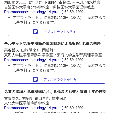
粕田晴之, 上川雄一郎*, 下康郎*, 斎藤仁, 赤澤訓, 清水禮壽
自治医科大学麻酔科学教室, *獨協医科大学薬理学教室
Pharmacoanesthesiology
14 (suppl)
59-59, 1992.
アブストラクト： 従量制は110円（税込）、基本料金制
は基本料金に含まれます。
article
アブストラクトを見る
モルモット気管平滑筋の電気刺激による収縮, 弛緩の機序
高谷哲夫, 山崎陽之介, 岡哲雄*
東海大学医学部麻酔科学教室, *東海大学医学部薬理学教室
Pharmacoanesthesiology
14 (suppl)
59-59, 1992.
アブストラクト： 従量制は110円（税込）、基本料金制
は基本料金に含まれます。
article
アブストラクトを見る
気道の収縮と弛緩機構における低温の影響と気管上皮の役割
古賀義久, 佐藤俊, 袖山直也, 橋本保彦
東北大学医学部麻酔学教室
Pharmacoanesthesiology
14 (suppl)
60-60, 1992.