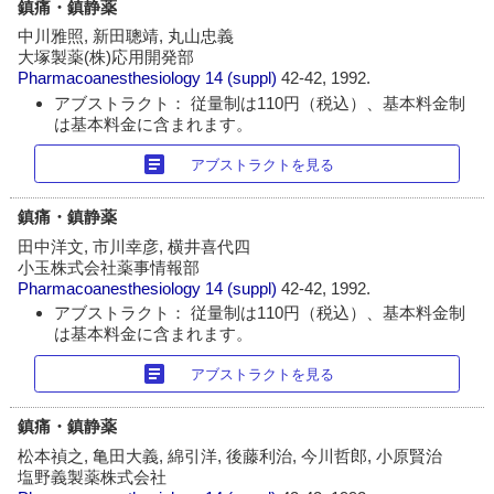
鎮痛・鎮静薬
中川雅照, 新田聰靖, 丸山忠義
大塚製薬(株)応用開発部
Pharmacoanesthesiology
14 (suppl)
42-42, 1992.
アブストラクト： 従量制は110円（税込）、基本料金制
は基本料金に含まれます。
article
アブストラクトを見る
鎮痛・鎮静薬
田中洋文, 市川幸彦, 横井喜代四
小玉株式会社薬事情報部
Pharmacoanesthesiology
14 (suppl)
42-42, 1992.
アブストラクト： 従量制は110円（税込）、基本料金制
は基本料金に含まれます。
article
アブストラクトを見る
鎮痛・鎮静薬
松本禎之, 亀田大義, 綿引洋, 後藤利治, 今川哲郎, 小原賢治
塩野義製薬株式会社