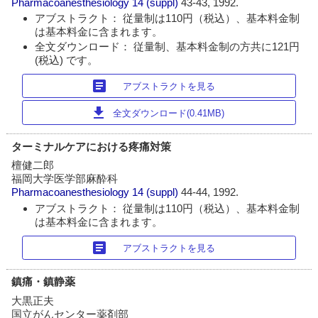
Pharmacoanesthesiology
14 (suppl)
43-43, 1992.
アブストラクト： 従量制は110円（税込）、基本料金制
は基本料金に含まれます。
全文ダウンロード： 従量制、基本料金制の方共に121円
(税込) です。
article
アブストラクトを見る
download
全文ダウンロード(0.41MB)
ターミナルケアにおける疼痛対策
檀健二郎
福岡大学医学部麻酔科
Pharmacoanesthesiology
14 (suppl)
44-44, 1992.
アブストラクト： 従量制は110円（税込）、基本料金制
は基本料金に含まれます。
article
アブストラクトを見る
鎮痛・鎮静薬
大黒正夫
国立がんセンター薬剤部