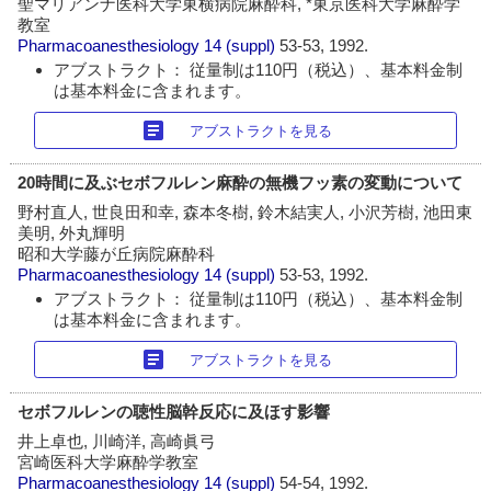
聖マリアンナ医科大学東横病院麻酔科, *東京医科大学麻酔学
教室
Pharmacoanesthesiology
14 (suppl)
53-53, 1992.
アブストラクト： 従量制は110円（税込）、基本料金制
は基本料金に含まれます。
article
アブストラクトを見る
20時間に及ぶセボフルレン麻酔の無機フッ素の変動について
野村直人, 世良田和幸, 森本冬樹, 鈴木結実人, 小沢芳樹, 池田東
美明, 外丸輝明
昭和大学藤が丘病院麻酔科
Pharmacoanesthesiology
14 (suppl)
53-53, 1992.
アブストラクト： 従量制は110円（税込）、基本料金制
は基本料金に含まれます。
article
アブストラクトを見る
セボフルレンの聴性脳幹反応に及ほす影響
井上卓也, 川崎洋, 高崎眞弓
宮崎医科大学麻酔学教室
Pharmacoanesthesiology
14 (suppl)
54-54, 1992.