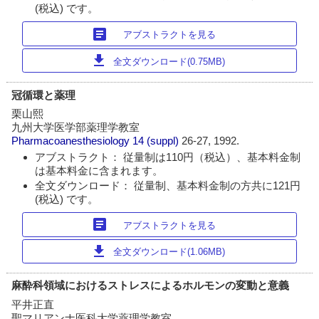
(税込) です。
article
アブストラクトを見る
download
全文ダウンロード(0.75MB)
冠循環と薬理
栗山熙
九州大学医学部薬理学教室
Pharmacoanesthesiology
14 (suppl)
26-27, 1992.
アブストラクト： 従量制は110円（税込）、基本料金制
は基本料金に含まれます。
全文ダウンロード： 従量制、基本料金制の方共に121円
(税込) です。
article
アブストラクトを見る
download
全文ダウンロード(1.06MB)
麻酔科領域におけるストレスによるホルモンの変動と意義
平井正直
聖マリアンナ医科大学薬理学教室