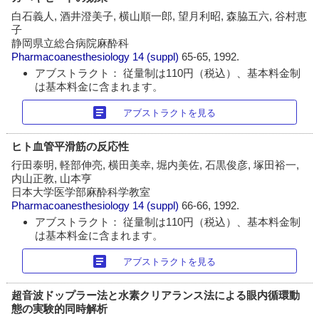
白石義人, 酒井澄美子, 横山順一郎, 望月利昭, 森脇五六, 谷村恵
子
静岡県立総合病院麻酔科
Pharmacoanesthesiology
14 (suppl)
65-65, 1992.
アブストラクト： 従量制は110円（税込）、基本料金制
は基本料金に含まれます。
article
アブストラクトを見る
ヒト血管平滑筋の反応性
行田泰明, 軽部伸亮, 横田美幸, 堀内美佐, 石黒俊彦, 塚田裕一,
内山正教, 山本亨
日本大学医学部麻酔科学教室
Pharmacoanesthesiology
14 (suppl)
66-66, 1992.
アブストラクト： 従量制は110円（税込）、基本料金制
は基本料金に含まれます。
article
アブストラクトを見る
超音波ドップラー法と水素クリアランス法による眼内循環動
態の実験的同時解析