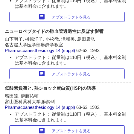
アブストラクト： 従量制は110円（税込）、基本料金制
は基本料金に含まれます。
article
アブストラクトを見る
ニューロペプタイドの肺血管透過性に及ぼす影響
山下明子, 榊原洋子, 小松徹, 滝和美, 島田康弘
名古屋大学医学部麻酔学教室
Pharmacoanesthesiology
14 (suppl)
62-62, 1992.
アブストラクト： 従量制は110円（税込）、基本料金制
は基本料金に含まれます。
article
アブストラクトを見る
低酸素負荷と, 熱ショック蛋白質(HSP)の誘導
増田達, 伊藤祐輔
富山医科薬科大学,麻酔科
Pharmacoanesthesiology
14 (suppl)
63-63, 1992.
アブストラクト： 従量制は110円（税込）、基本料金制
は基本料金に含まれます。
article
アブストラクトを見る