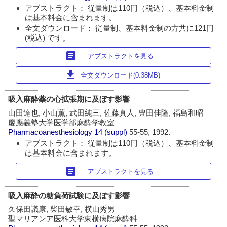
アブストラクト： 従量制は110円（税込）、基本料金制
は基本料金に含まれます。
全文ダウンロード： 従量制、基本料金制の方共に121円
(税込) です。
article
アブストラクトを見る
download
全文ダウンロード(0.38MB)
吸入麻酔薬の心拡張期に及ぼす影響
山田達也, 小山薫, 武田純三, 佐藤真人, 豊田佳隆, 福島和昭
慶應義塾大学医学部麻酔学教室
Pharmacoanesthesiology
14 (suppl)
55-55, 1992.
アブストラクト： 従量制は110円（税込）、基本料金制
は基本料金に含まれます。
article
アブストラクトを見る
吸入麻酔の糖負荷試験に及ぼす影響
久保田議康, 柴田敏幸, 横山秀男
聖マリアンア医科大学東横病院麻酔科