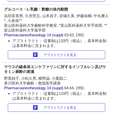
グルコース・L-乳酸・酢酸の体内動態
浜田富美男, 久世照五, 山本昌子, 岩城久美, 伊藤祐輔, 中丸勝人
*, 小泉保**
富山医科薬科大学麻酔科学教室, *富山医科薬科大学手術部, **
富山医科薬科大学薬学部
Pharmacoanesthesiology
14 (suppl)
63-63, 1992.
アブストラクト： 従量制は110円（税込）、基本料金制
は基本料金に含まれます。
article
アブストラクトを見る
マウスの線条体エンケファリンに対するイソフルレン及びケ
タミン麻酔の差違
野萱純子, 小松久男, 横野諭, 小栗顕二
香川医科大学麻酔・救急医学講座
Pharmacoanesthesiology
14 (suppl)
64-64, 1992.
アブストラクト： 従量制は110円（税込）、基本料金制
は基本料金に含まれます。
article
アブストラクトを見る