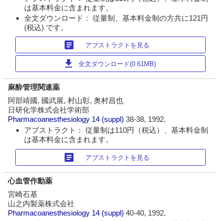
は基本料金に含まれます。
全文ダウンロード： 従量制、基本料金制の方共に121円
(税込) です。
article
アブストラクトを見る
download
全文ダウンロード(0.61MB)
麻酔管理関連薬
阿部靖國, 國武展, 村山彰, 奥村昌也
日研化学株式会社学術部
Pharmacoanesthesiology
14 (suppl)
38-38, 1992.
アブストラクト： 従量制は110円（税込）、基本料金制
は基本料金に含まれます。
article
アブストラクトを見る
心血管作動薬
宮崎石基
山之内製薬株式会社
Pharmacoanesthesiology
14 (suppl)
40-40, 1992.