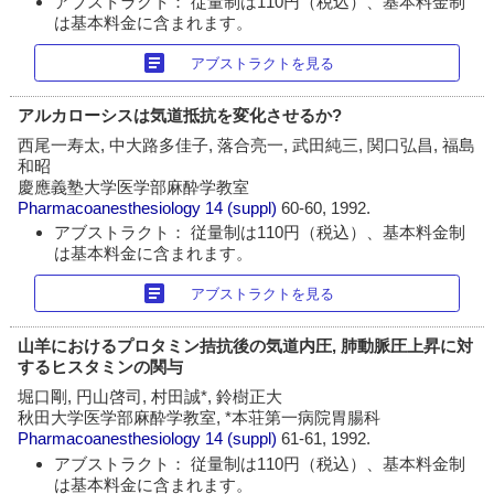
アブストラクト： 従量制は110円（税込）、基本料金制
は基本料金に含まれます。
article
アブストラクトを見る
アルカローシスは気道抵抗を変化させるか?
西尾一寿太, 中大路多佳子, 落合亮一, 武田純三, 関口弘昌, 福島
和昭
慶應義塾大学医学部麻酔学教室
Pharmacoanesthesiology
14 (suppl)
60-60, 1992.
アブストラクト： 従量制は110円（税込）、基本料金制
は基本料金に含まれます。
article
アブストラクトを見る
山羊におけるプロタミン拮抗後の気道内圧, 肺動脈圧上昇に対
するヒスタミンの関与
堀口剛, 円山啓司, 村田誠*, 鈴樹正大
秋田大学医学部麻酔学教室, *本荘第一病院胃腸科
Pharmacoanesthesiology
14 (suppl)
61-61, 1992.
アブストラクト： 従量制は110円（税込）、基本料金制
は基本料金に含まれます。