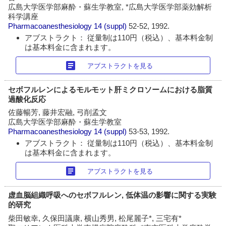
広島大学医学部麻酔・蘇生学教室, *広島大学医学部薬効解析
科学講座
Pharmacoanesthesiology
14 (suppl)
52-52, 1992.
アブストラクト： 従量制は110円（税込）、基本料金制
は基本料金に含まれます。
article
アブストラクトを見る
セボフルレンによるモルモット肝ミクロソームにおける脂質
過酸化反応
佐藤暢芳, 藤井宏融, 弓削孟文
広島大学医学部麻酔・蘇生学教室
Pharmacoanesthesiology
14 (suppl)
53-53, 1992.
アブストラクト： 従量制は110円（税込）、基本料金制
は基本料金に含まれます。
article
アブストラクトを見る
虚血脳組織呼吸へのセボフルレン, 低体温の影響に関する実験
的研究
柴田敏幸, 久保田議康, 横山秀男, 松尾麗子*, 三宅有*