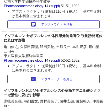
弘前大学医学部麻酔科学教室
Pharmacoanesthesiology
14 (suppl)
51-51, 1992.
アブストラクト： 従量制は110円（税込）、基本料金制
は基本料金に含まれます。
article
アブストラクトを見る
イソフルレン セボフルレンの体性感覚誘発電位 視覚誘発電位
に及ぼす影響
亀山佳之, 久保田真理, 臼田美穂, 土舘良一, 本間豊彦, 畑山聖,
三宅有
東京医科大学麻酔学教室
Pharmacoanesthesiology
14 (suppl)
52-52, 1992.
アブストラクト： 従量制は110円（税込）、基本料金制
は基本料金に含まれます。
article
アブストラクトを見る
イソフルレンおよびセボフルレンの心室筋アデニル酸シクラ
ーゼ活性に及ぼす影響
讃岐美智義, 弓削孟文, 野村美智子, 藤井宏融, 佐藤暢芳, 仲田義
啓*