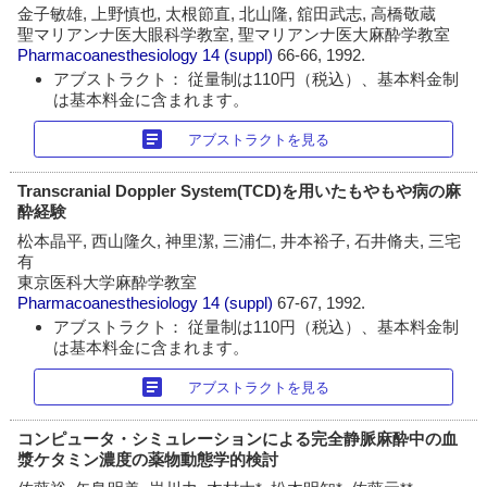
金子敏雄, 上野慎也, 太根節直, 北山隆, 舘田武志, 高橋敬蔵
聖マリアンナ医大眼科学教室, 聖マリアンナ医大麻酔学教室
Pharmacoanesthesiology
14 (suppl)
66-66, 1992.
アブストラクト： 従量制は110円（税込）、基本料金制
は基本料金に含まれます。
article
アブストラクトを見る
Transcranial Doppler System(TCD)を用いたもやもや病の麻
酔経験
松本晶平, 西山隆久, 神里潔, 三浦仁, 井本裕子, 石井脩夫, 三宅
有
東京医科大学麻酔学教室
Pharmacoanesthesiology
14 (suppl)
67-67, 1992.
アブストラクト： 従量制は110円（税込）、基本料金制
は基本料金に含まれます。
article
アブストラクトを見る
コンピュータ・シミュレーションによる完全静脈麻酔中の血
漿ケタミン濃度の薬物動態学的検討