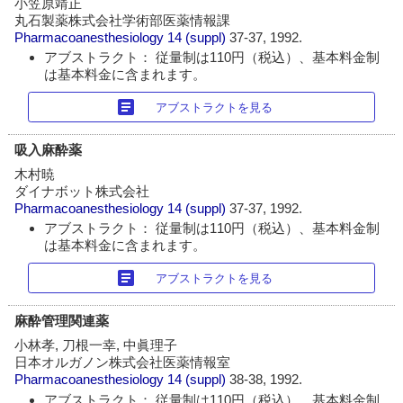
小笠原靖正
丸石製薬株式会社学術部医薬情報課
Pharmacoanesthesiology
14 (suppl)
37-37, 1992.
アブストラクト： 従量制は110円（税込）、基本料金制
は基本料金に含まれます。
article
アブストラクトを見る
吸入麻酔薬
木村暁
ダイナボット株式会社
Pharmacoanesthesiology
14 (suppl)
37-37, 1992.
アブストラクト： 従量制は110円（税込）、基本料金制
は基本料金に含まれます。
article
アブストラクトを見る
麻酔管理関連薬
小林孝, 刀根一幸, 中眞理子
日本オルガノン株式会社医薬情報室
Pharmacoanesthesiology
14 (suppl)
38-38, 1992.
アブストラクト： 従量制は110円（税込）、基本料金制