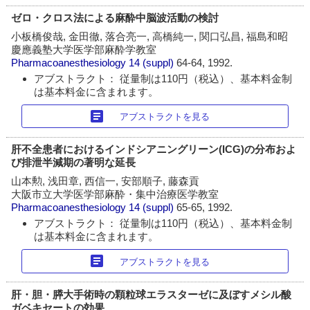
ゼロ・クロス法による麻酔中脳波活動の検討
小板橋俊哉, 金田徹, 落合亮一, 高橋純一, 関口弘昌, 福島和昭
慶應義塾大学医学部麻酔学教室
Pharmacoanesthesiology
14 (suppl)
64-64, 1992.
アブストラクト： 従量制は110円（税込）、基本料金制
は基本料金に含まれます。
article
アブストラクトを見る
肝不全患者におけるインドシアニングリーン(ICG)の分布およ
び排泄半減期の著明な延長
山本勲, 浅田章, 西信一, 安部順子, 藤森貢
大阪市立大学医学部麻酔・集中治療医学教室
Pharmacoanesthesiology
14 (suppl)
65-65, 1992.
アブストラクト： 従量制は110円（税込）、基本料金制
は基本料金に含まれます。
article
アブストラクトを見る
肝・胆・膵大手術時の顆粒球エラスターゼに及ぼすメシル酸
ガベキセートの効果