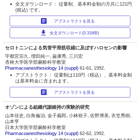
全文ダウンロード： 従量制、基本料金制の方共に121円
(税込) です。
article
アブストラクトを見る
download
全文ダウンロード(0.31MB)
セロトニンによる気管平滑筋収縮に及ぼすハロセンの影響
宇都宮宗久, 増田純一, 巌康秀, 三川宏
杏林大学医学部麻酔科学教室
Pharmacoanesthesiology
14 (suppl)
61-61, 1992.
アブストラクト： 従量制は110円（税込）、基本料金制
は基本料金に含まれます。
article
アブストラクトを見る
オゾンによる組織代謝維持の実験的研究
山本佳史, 白鳥倫治, 金子義郎, 小林裕子, 佐野博美, 衣笠秀樹,
山本亨
日本大学医学部麻酔科学教室
Pharmacoanesthesiology
14 (suppl)
62-62, 1992.