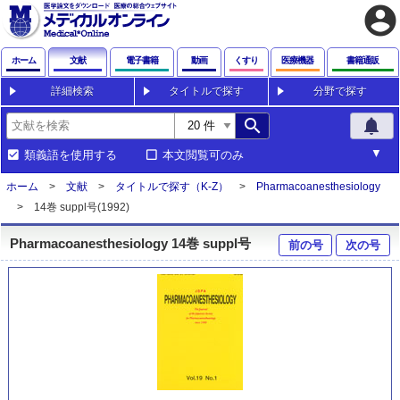
account_circle
ホーム
文献
電子書籍
動画
くすり
医療機器
書籍通販
詳細検索
タイトルで探す
分野で探す
search
notifications
類義語を使用する
本文閲覧可のみ
ホーム
文献
タイトルで探す（K-Z）
Pharmacoanesthesiology
14巻 suppl号(1992)
Pharmacoanesthesiology 14巻 suppl号
前の号
次の号