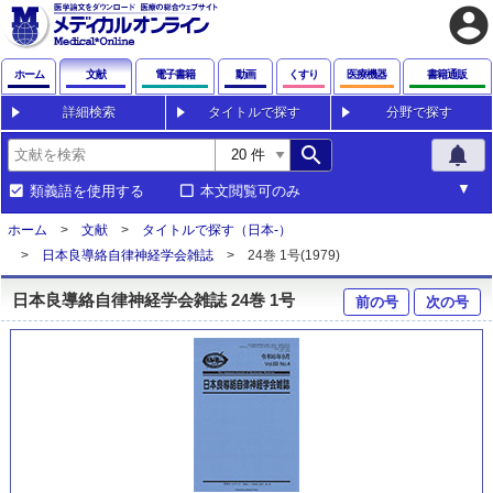
account_circle
ホーム
文献
電子書籍
動画
くすり
医療機器
書籍通販
詳細検索
タイトルで探す
分野で探す
search
notifications
類義語を使用する
本文閲覧可のみ
ホーム
文献
タイトルで探す（日本-）
日本良導絡自律神経学会雑誌
24巻 1号(1979)
日本良導絡自律神経学会雑誌 24巻 1号
前の号
次の号