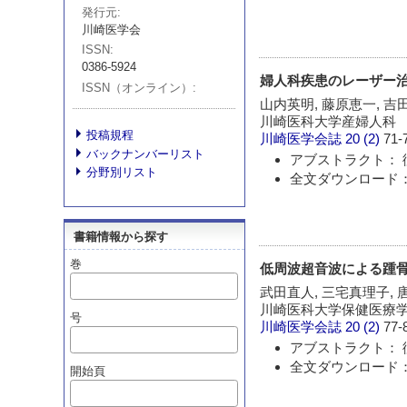
発行元
川崎医学会
ISSN
0386-5924
婦人科疾患のレーザー
ISSN（オンライン）
山内英明, 藤原恵一, 吉
川崎医科大学産婦人科
投稿規程
川崎医学会誌
20 (2)
71-
バックナンバーリスト
アブストラクト： 
分野別リスト
全文ダウンロード：
書籍情報から探す
巻
低周波超音波による踵
武田直人, 三宅真理子, 唐
川崎医科大学保健医療学
号
川崎医学会誌
20 (2)
77-
アブストラクト： 
全文ダウンロード：
開始頁