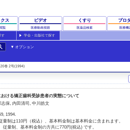
ックス
ビデオ
くすり
プロ
閲覧
医療動画視聴
医薬品検索
医療機
探す
学会・出版社で探す
rch
オプション
20巻 2号(1994)
における矯正歯科受診患者の実態について
部志保, 内田清司, 中川皓文
69, 1994.
従量制は110円（税込）、基本料金制は基本料金に含まれます。
 従量制、基本料金制の方共に770円(税込) です。