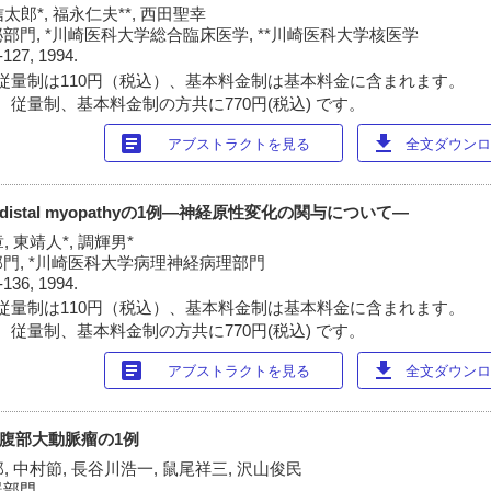
太郎*, 福永仁夫**, 西田聖幸
門, *川崎医科大学総合臨床医学, **川崎医科大学核医学
-127, 1994.
従量制は110円（税込）、基本料金制は基本料金に含まれます。
 従量制、基本料金制の方共に770円(税込) です。
article
download
アブストラクトを見る
全文ダウンロー
伴うdistal myopathyの1例―神経原性変化の関与について―
, 東靖人*, 調輝男*
門, *川崎医科大学病理神経病理部門
-136, 1994.
従量制は110円（税込）、基本料金制は基本料金に含まれます。
 従量制、基本料金制の方共に770円(税込) です。
article
download
アブストラクトを見る
全文ダウンロー
胸腹部大動脈瘤の1例
, 中村節, 長谷川浩一, 鼠尾祥三, 沢山俊民
器部門