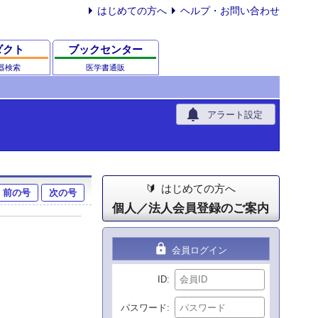
はじめての方へ
ヘルプ・お問い合わせ
ダクト
ブックセンター
器検索
医学書通販
notifications
アラート設定
はじめての方へ
前の号
次の号
個人／法人会員登録のご案内
lock
会員ログイン
ID
パスワード