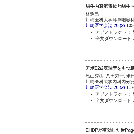
蝸牛内直流電位と蝸牛マイクロ
林琢巳
川崎医科大学耳鼻咽喉
川崎医学会誌
20 (2)
103
アブストラクト： 
全文ダウンロード：
アポE2/2表現型をもつ
尾山秀樹, 八田秀一, 米
川崎医科大学内科内分
川崎医学会誌
20 (2)
117
アブストラクト： 
全文ダウンロード：
EHDPが著効した骨Pag