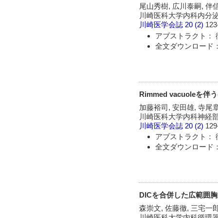
尾山秀樹, 広川泰嗣, 伴信
川崎医科大学内科内分泌部
川崎医学会誌
20 (2)
123
アブストラクト： 
全文ダウンロード：
Rimmed vacuoleを
加藤裕司, 安田雄, 寺尾章
川崎医科大学内科神経部
川崎医学会誌
20 (2)
129
アブストラクト： 
全文ダウンロード：
DICを合併した広範囲
森崇文, 佐藤徹, 三宅一郎
川崎医科大学内科循環