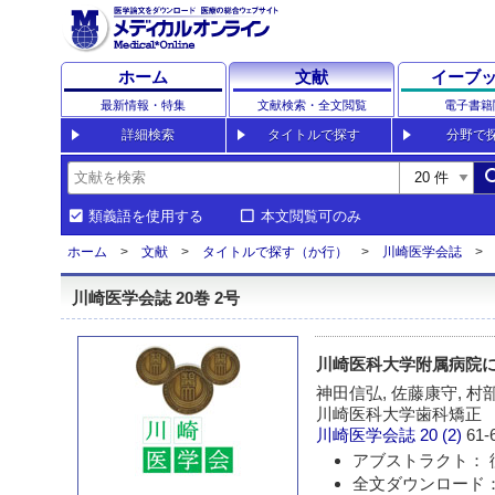
ホーム
文献
イーブ
最新情報・特集
文献検索・全文閲覧
電子書籍
詳細検索
タイトルで探す
分野で
sea
類義語を使用する
本文閲覧可のみ
ホーム
文献
タイトルで探す（か行）
川崎医学会誌
川崎医学会誌 20巻 2号
川崎医科大学附属病院
神田信弘, 佐藤康守, 村
川崎医科大学歯科矯正
川崎医学会誌
20 (2)
61-
アブストラクト： 
全文ダウンロード：