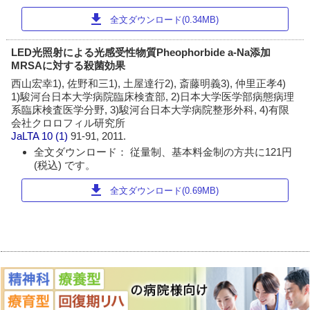
download
全文ダウンロード(0.34MB)
LED光照射による光感受性物質Pheophorbide a-Na添加
MRSAに対する殺菌効果
西山宏幸1), 佐野和三1), 土屋達行2), 斎藤明義3), 仲里正孝4)
1)駿河台日本大学病院臨床検査部, 2)日本大学医学部病態病理
系臨床検査医学分野, 3)駿河台日本大学病院整形外科, 4)有限
会社クロロフィル研究所
JaLTA
10 (1)
91-91, 2011.
全文ダウンロード： 従量制、基本料金制の方共に121円
(税込) です。
download
全文ダウンロード(0.69MB)