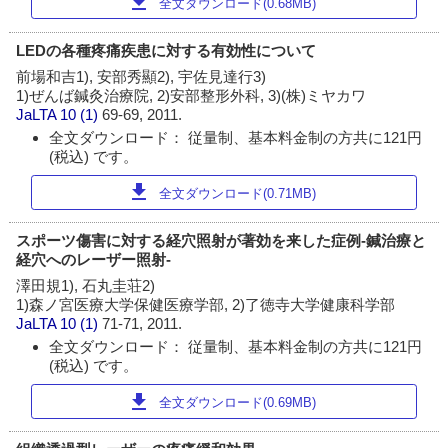
download
全文ダウンロード(0.68MB)
LEDの各種疼痛疾患に対する有効性について
前場和吉1), 安部秀顯2), 宇佐見達行3)
1)ぜんば鍼灸治療院, 2)安部整形外科, 3)(株)ミヤカワ
JaLTA
10 (1)
69-69, 2011.
全文ダウンロード： 従量制、基本料金制の方共に121円
(税込) です。
download
全文ダウンロード(0.71MB)
スポーツ傷害に対する経穴照射が著効を来した症例-鍼治療と
経穴へのレーザー照射-
澤田規1), 石丸圭荘2)
1)森ノ宮医療大学保健医療学部, 2)了徳寺大学健康科学部
JaLTA
10 (1)
71-71, 2011.
全文ダウンロード： 従量制、基本料金制の方共に121円
(税込) です。
download
全文ダウンロード(0.69MB)