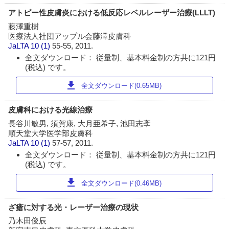
アトピー性皮膚炎における低反応レベルレーザー治療(LLLT)
藤澤重樹
医療法人社団アップル会藤澤皮膚科
JaLTA
10 (1)
55-55, 2011.
全文ダウンロード： 従量制、基本料金制の方共に121円
(税込) です。
download
全文ダウンロード(0.65MB)
皮膚科における光線治療
長谷川敏男, 須賀康, 大月亜希子, 池田志斈
順天堂大学医学部皮膚科
JaLTA
10 (1)
57-57, 2011.
全文ダウンロード： 従量制、基本料金制の方共に121円
(税込) です。
download
全文ダウンロード(0.46MB)
ざ瘡に対する光・レーザー治療の現状
乃木田俊辰