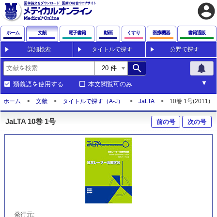
account_circle
ホーム
文献
電子書籍
動画
くすり
医療機器
書籍通販
詳細検索
タイトルで探す
分野で探す
search
notifications
類義語を使用する
本文閲覧可のみ
ホーム
文献
タイトルで探す（A-J）
JaLTA
10巻 1号(2011)
JaLTA 10巻 1号
前の号
次の号
発行元