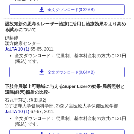
download
全文ダウンロード(0.32MB)
温故知新の思考をレーザー治療に活用し治療効果をより高め
る試みについて
伊藤修
漢方健康センター
JaLTA
10 (1)
65-65, 2011.
全文ダウンロード： 従量制、基本料金制の方共に121円
(税込) です。
download
全文ダウンロード(0.64MB)
下肢伸展挙上可動域に与えるSuper Lizerの効果-局所照射と
遠隔(経穴)照射の比較-
石丸圭荘1), 澤田規2)
1)了徳寺大学健康科学部, 2)森ノ宮医療大学保健医療学部
JaLTA
10 (1)
67-67, 2011.
全文ダウンロード： 従量制、基本料金制の方共に121円
(税込) です。