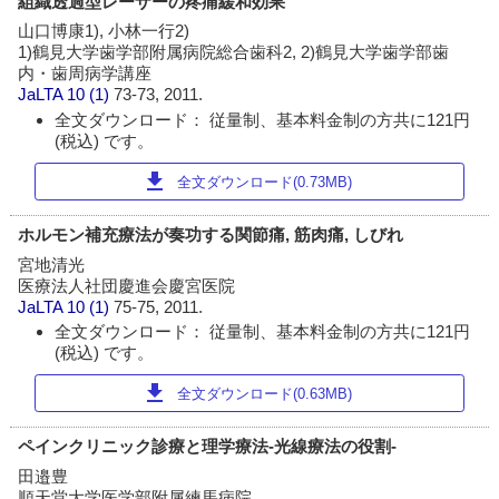
組織透過型レーザーの疼痛緩和効果
山口博康1), 小林一行2)
1)鶴見大学歯学部附属病院総合歯科2, 2)鶴見大学歯学部歯
内・歯周病学講座
JaLTA
10 (1)
73-73, 2011.
全文ダウンロード： 従量制、基本料金制の方共に121円
(税込) です。
download
全文ダウンロード(0.73MB)
ホルモン補充療法が奏功する関節痛, 筋肉痛, しびれ
宮地清光
医療法人社団慶進会慶宮医院
JaLTA
10 (1)
75-75, 2011.
全文ダウンロード： 従量制、基本料金制の方共に121円
(税込) です。
download
全文ダウンロード(0.63MB)
ペインクリニック診療と理学療法-光線療法の役割-
田邉豊
順天堂大学医学部附属練馬病院