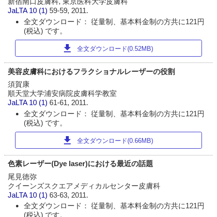
新宿南口皮膚科, 東京医科大学皮膚科
JaLTA
10 (1)
59-59, 2011.
全文ダウンロード： 従量制、基本料金制の方共に121円
(税込) です。
download
全文ダウンロード(0.52MB)
美容皮膚科におけるフラクショナルレーザーの役割
須賀康
順天堂大学浦安病院皮膚科学教室
JaLTA
10 (1)
61-61, 2011.
全文ダウンロード： 従量制、基本料金制の方共に121円
(税込) です。
download
全文ダウンロード(0.66MB)
色素レーザー(Dye laser)における最近の話題
尾見徳弥
クイーンズスクエアメディカルセンター皮膚科
JaLTA
10 (1)
63-63, 2011.
全文ダウンロード： 従量制、基本料金制の方共に121円
(税込) です。