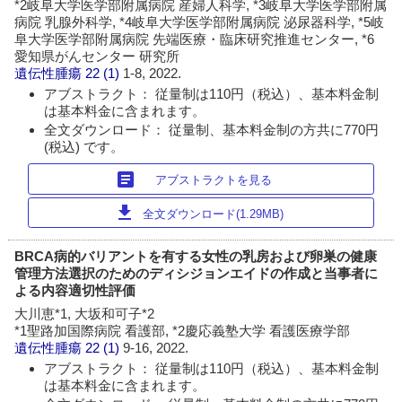
*2岐阜大学医学部附属病院 産婦人科学, *3岐阜大学医学部附属
病院 乳腺外科学, *4岐阜大学医学部附属病院 泌尿器科学, *5岐
阜大学医学部附属病院 先端医療・臨床研究推進センター, *6
愛知県がんセンター 研究所
遺伝性腫瘍
22 (1)
1-8, 2022.
アブストラクト： 従量制は110円（税込）、基本料金制
は基本料金に含まれます。
全文ダウンロード： 従量制、基本料金制の方共に770円
(税込) です。
article
アブストラクトを見る
download
全文ダウンロード(1.29MB)
BRCA病的バリアントを有する女性の乳房および卵巣の健康
管理方法選択のためのディシジョンエイドの作成と当事者に
よる内容適切性評価
大川恵*1, 大坂和可子*2
*1聖路加国際病院 看護部, *2慶応義塾大学 看護医療学部
遺伝性腫瘍
22 (1)
9-16, 2022.
アブストラクト： 従量制は110円（税込）、基本料金制
は基本料金に含まれます。