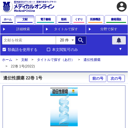
account_circle
ホーム
文献
電子書籍
動画
くすり
医療機器
書籍通販
詳細検索
タイトルで探す
分野で探す
search
notifications
類義語を使用する
本文閲覧可のみ
ホーム
文献
タイトルで探す（あ行）
遺伝性腫瘍
22巻 1号(2022)
遺伝性腫瘍 22巻 1号
前の号
次の号