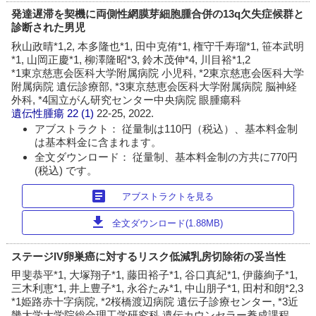
発達遅滞を契機に両側性網膜芽細胞腫合併の13q欠失症候群と
診断された男児
秋山政晴*1,2, 本多隆也*1, 田中克侑*1, 権守千寿瑠*1, 笹本武明
*1, 山岡正慶*1, 柳澤隆昭*3, 鈴木茂伸*4, 川目裕*1,2
*1東京慈恵会医科大学附属病院 小児科, *2東京慈恵会医科大学
附属病院 遺伝診療部, *3東京慈恵会医科大学附属病院 脳神経
外科, *4国立がん研究センター中央病院 眼腫瘍科
遺伝性腫瘍
22 (1)
22-25, 2022.
アブストラクト： 従量制は110円（税込）、基本料金制
は基本料金に含まれます。
全文ダウンロード： 従量制、基本料金制の方共に770円
(税込) です。
article
アブストラクトを見る
download
全文ダウンロード(1.88MB)
ステージIV卵巣癌に対するリスク低減乳房切除術の妥当性
甲斐恭平*1, 大塚翔子*1, 藤田裕子*1, 谷口真紀*1, 伊藤絢子*1,
三木利恵*1, 井上豊子*1, 永谷たみ*1, 中山朋子*1, 田村和朗*2,3
*1姫路赤十字病院, *2桜橋渡辺病院 遺伝子診療センター, *3近
畿大学大学院総合理工学研究科 遺伝カウンセラー養成課程