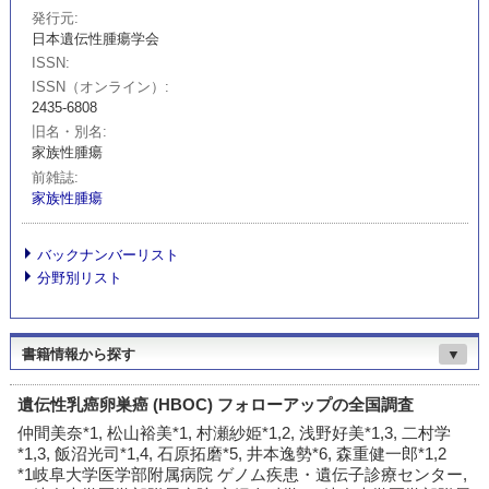
発行元
日本遺伝性腫瘍学会
ISSN
ISSN（オンライン）
2435-6808
旧名・別名
家族性腫瘍
前雑誌
家族性腫瘍
バックナンバーリスト
分野別リスト
書籍情報から探す
▼
遺伝性乳癌卵巣癌 (HBOC) フォローアップの全国調査
仲間美奈*1, 松山裕美*1, 村瀬紗姫*1,2, 浅野好美*1,3, 二村学
*1,3, 飯沼光司*1,4, 石原拓磨*5, 井本逸勢*6, 森重健一郎*1,2
*1岐阜大学医学部附属病院 ゲノム疾患・遺伝子診療センター,