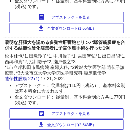
全文ダウンロード： 従量制、基本料金制の方共に770円
(税込) です。
article
アブストラクトを見る
download
全文ダウンロード(1.66MB)
著明な肝腫大を認める多発性肝嚢胞とリンパ脈管筋腫症を合
併する結節性硬化症患者に子宮体癌手術を行った1例
松本佳也*1, 田坂玲子*1, 中川倫子*1, 吉田智弘*1, 出口昌昭*1,
西郷和真*2, 池川敦子*2, 瀬戸俊之*3
*1市立岸和田市民病院 産婦人科, *2近畿大学医学部 遺伝子診
療部, *3大阪市立大学大学院医学研究科 臨床遺伝学
遺伝性腫瘍
22 (1)
17-21, 2022.
アブストラクト： 従量制は110円（税込）、基本料金制
は基本料金に含まれます。
全文ダウンロード： 従量制、基本料金制の方共に770円
(税込) です。
article
アブストラクトを見る
download
全文ダウンロード(2.54MB)