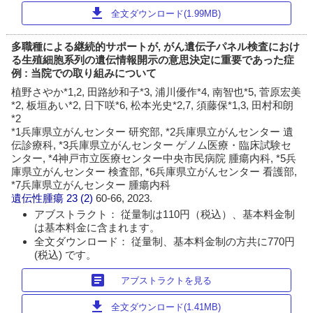
download
全文ダウンロード(1.99MB)
多職種による継続的サポートが, がん遺伝子パネル検査におけ
る生殖細胞系列の遺伝情報開示の意思決定に重要であった症
例 : 当院での取り組みについて
植野さやか*1,2, 田路紗和子*3, 浦川優作*4, 南智也*5, 菅原宏美
*2, 板垣あい*2, 日下咲*6, 松本光史*2,7, 須藤保*1,3, 田村和朗
*2
*1兵庫県立がんセンター 研究部, *2兵庫県立がんセンター 遺
伝診療科, *3兵庫県立がんセンター ゲノム医療・臨床試験セ
ンター, *4神戸市立医療センター中央市民病院 腫瘍内科, *5兵
庫県立がんセンター 検査部, *6兵庫県立がんセンター 看護部,
*7兵庫県立がんセンター 腫瘍内科
遺伝性腫瘍
23 (2)
60-66, 2023.
アブストラクト： 従量制は110円（税込）、基本料金制
は基本料金に含まれます。
全文ダウンロード： 従量制、基本料金制の方共に770円
(税込) です。
article
アブストラクトを見る
download
全文ダウンロード(1.41MB)