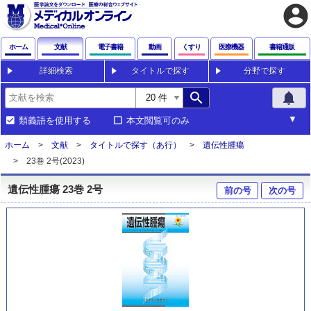
account_circle
ホーム
文献
電子書籍
動画
くすり
医療機器
書籍通販
詳細検索
タイトルで探す
分野で探す
search
notifications
類義語を使用する
本文閲覧可のみ
ホーム
文献
タイトルで探す（あ行）
遺伝性腫瘍
23巻 2号(2023)
遺伝性腫瘍 23巻 2号
前の号
次の号