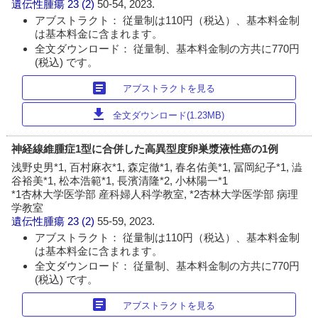
遺伝性腫瘍
23 (2)
50-54, 2023.
アブストラクト： 従量制は110円（税込）、基本料金制
は基本料金に含まれます。
全文ダウンロード： 従量制、基本料金制の方共に770円
(税込) です。
article
アブストラクトを見る
download
全文ダウンロード(1.23MB)
神経線維腫症1型に合併した高異型度卵巣漿液性癌の1例
浅野史男*1, 百村麻衣*1, 森定徹*1, 春名佑美*1, 冨岡紀子*1, 澁
谷裕美*1, 松本浩範*1, 長濱清隆*2, 小林陽一*1
*1杏林大学医学部 産科婦人科学教室, *2杏林大学医学部 病理
学教室
遺伝性腫瘍
23 (2)
55-59, 2023.
アブストラクト： 従量制は110円（税込）、基本料金制
は基本料金に含まれます。
全文ダウンロード： 従量制、基本料金制の方共に770円
(税込) です。
article
アブストラクトを見る