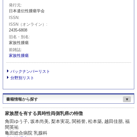
発行元
日本遺伝性腫瘍学会
ISSN
ISSN（オンライン）
2435-6808
旧名・別名
家族性腫瘍
前雑誌
家族性腫瘍
バックナンバーリスト
分野別リスト
書籍情報から探す
▼
家族歴を有する異時性両側乳癌の特徴
角田ゆう子, 坂本尚美, 梨本実花, 関裕誉, 松本築, 越田佳朋, 福
間英祐
亀田総合病院 乳腺科