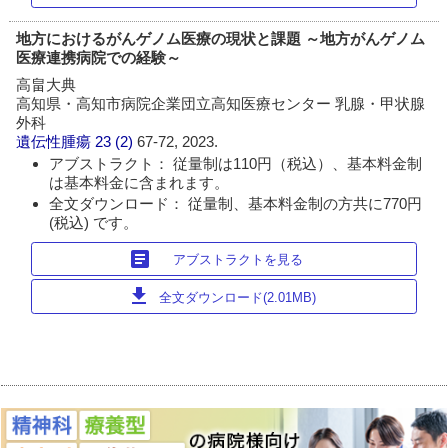
地方におけるがんゲノム医療の現状と課題 ～地方がんゲノム
医療連携病院での経験～
高畠大典
高知県・高知市病院企業団立高知医療センター 乳腺・甲状腺
外科
遺伝性腫瘍
23 (2)
67-72, 2023.
アブストラクト： 従量制は110円（税込）、基本料金制
は基本料金に含まれます。
全文ダウンロード： 従量制、基本料金制の方共に770円
(税込) です。
article
アブストラクトを見る
download
全文ダウンロード(2.01MB)