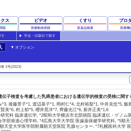
ックス
ビデオ
くすり
プロ
閲覧
医療動画視聴
医薬品検索
医療機
探す
学会・出版社で探す
rch
オプション
3巻 3号(2023)
/2遺伝子検査を考慮した乳癌患者における遺伝学的検査の受検に関す
*3, 後藤景子*1, 渡辺基子*1, 岡村仁*4, 北村裕梨*1, 中井克也*5, 
賢美*6, 村上郁*5, 櫻井晃洋*7, 齊藤光江*6, 新井正美*1,6
研究科 臨床遺伝学, *2昭和大学横浜市北部病院 臨床遺伝・ゲノム医療
学部発達心理学科, *4広島大学大学院 医歯薬保健学研究科, *5順
*6順天堂大学医学部附属順天堂医院 乳腺センター, *7札幌医科大学