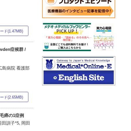
ド(1.47MB)
den症候群 /
立広島病院 看護部
ド(2.65MB)
絨毛癌の1症例
 前田訓子*5, 岡田