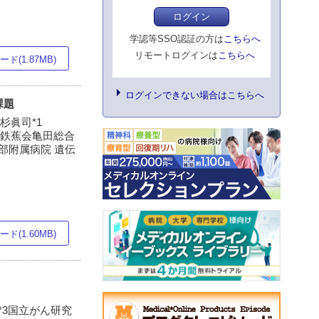
ログイン
学認等SSO認証の方は
こちらへ
リモートログインは
こちらへ
ド(1.87MB)
ログインできない場合はこちらへ
課題
小杉眞司*1
人鉄蕉会亀田総合
学部附属病院 遺伝
ド(1.60MB)
*3国立がん研究