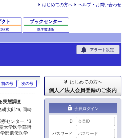
はじめての方へ
ヘルプ・お問い合わせ
ダクト
ブックセンター
器検索
医学書通販
notifications
アラート設定
はじめての方へ
前の号
次の号
個人／法人会員登録のご案内
る実態調査
lock
会員ログイン
飯島耕太郎*6, 岡崎
センター, *3
ID
天堂大学医学部附
 医学部遺伝医学
パスワード