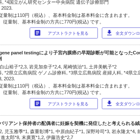
, *4国立がん研究センター中央病院 遺伝子診療部門
 2023.
従量制は110円（税込）、基本料金制は基本料金に含まれます。
 従量制、基本料金制の方共に770円(税込) です。
article
download
アブストラクトを見る
全文ダウンロー
gene panel testingにより子宮内膜癌の早期診断が可能となったCow
例
 白山裕子*2,3, 岩見加奈子*2,4, 尾崎慎治*1, 土井美帆子*2
, *2県立広島病院 ゲノム診療科, *3県立広島病院 産婦人科, *4県
3, 2023.
従量制は110円（税込）、基本料金制は基本料金に含まれます。
 従量制、基本料金制の方共に770円(税込) です。
article
download
アブストラクトを見る
全文ダウンロー
候群病的バリアント保持者の配偶者に妊娠を契機に発症したと考えられる
2, 児玉雅季*1, 森重彰博*1, 中原由紀子*1, 深野玲司*3, 岩永隆太*4,
進太郎*8, 末廣寛*1,2, 伊藤浩史*2,7