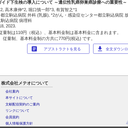
 ガイド下生検の導入について ～遺伝性乳癌卵巣癌診療への重要性～
2, 高木康伸*2, 堀口慎一郎*3, 有賀智之*1
立駒込病院 外科 (乳腺), *2がん・感染症センター都立駒込病院 放射
駒込病院 病理科
18, 2023.
従量制は110円（税込）、基本料金制は基本料金に含まれます。
 従量制、基本料金制の方共に770円(税込) です。
article
download
アブストラクトを見る
全文ダウンロー
株式会社メテオについて
会社案内
本サイトについて
文献配信契約のご案内
リンクについて
会員規約
個人情報保護方針