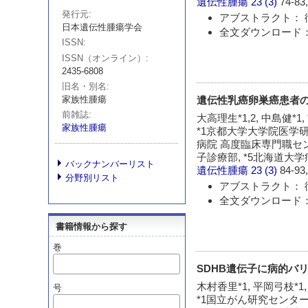
遺伝性腫瘍
23 (3)
74-83,
発行元
アブストラクト： 
日本遺伝性腫瘍学会
全文ダウンロード：
ISSN
ISSN（オンライン）
2435-6808
旧名・別名
遺伝性乳癌卵巣癌患者
家族性腫瘍
前雑誌
大高理生*1,2, 中島健*1,
家族性腫瘍
*1京都大学大学院医学
病院 高度臨床専門職セン
子診療部, *5北海道大
バックナンバーリスト
遺伝性腫瘍
23 (3)
84-93,
分野別リスト
アブストラクト： 
全文ダウンロード：
書籍情報から探す
巻
SDHB遺伝子に病的バリ
木村香里*1, 平岡弓枝*1,
号
*1国立がん研究センター