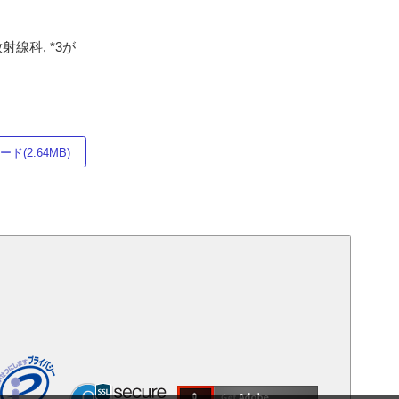
線科, *3が
ド(2.64MB)