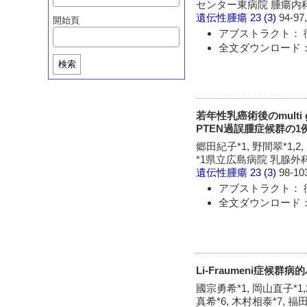
センター東病院 腫瘍内科
遺伝性腫瘍
23 (3)
94-97,
開始頁
アブストラクト： 
全文ダウンロード：
検索
若年性乳癌術後のmulti 
PTEN過誤腫症候群の1
郷田紀子*1, 野間翠*1,2,
*1県立広島病院 乳腺外科
遺伝性腫瘍
23 (3)
98-10
アブストラクト： 
全文ダウンロード：
Li-Fraumeni症
國宗勇希*1, 岡山直子*1,
真希*6, 木村相泰*7, 福田