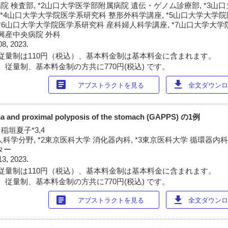
院 検査部, *2山口大学医学部附属病院 遺伝・ゲノム診療部, *3山
 *4山口大学大学院医学系研究科 整形外科学講座, *5山口大学大学
*6山口大学大学院医学系研究科 産科婦人科学講座, *7山口大学大
部興産中央病院 外科
08, 2023.
従量制は110円（税込）、基本料金制は基本料金に含まれます。
 従量制、基本料金制の方共に770円(税込) です。
article
download
アブストラクトを見る
全文ダウンロー
ma and proximal polyposis of the stomach (GAPPS) の1例
 稲垣夏子*3,4
科学分野, *2東京医科大学 消化器内科, *3東京医科大学 循環器内科,
ター
13, 2023.
従量制は110円（税込）、基本料金制は基本料金に含まれます。
 従量制、基本料金制の方共に770円(税込) です。
article
download
アブストラクトを見る
全文ダウンロー