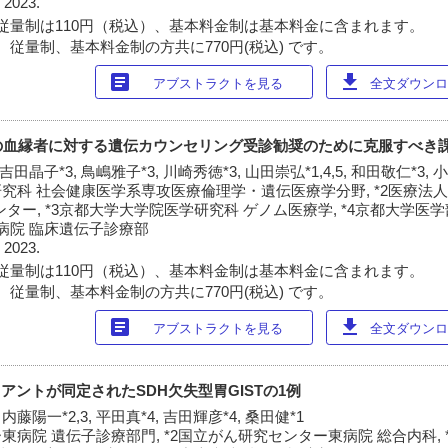
 2023.
従量制は110円（税込）、基本料金制は基本料金に含まれます。
 従量制、基本料金制の方共に770円(税込) です。
article
download
アブストラクトを見る
全文ダウンロー
の血縁者に対する遺伝カウンセリング受診勧奨のために克服すべき
 吉田晶子*3, 鳥嶋雅子*3, 川崎秀徳*3, 山田崇弘*1,4,5, 和田敬仁*3, 
研究科 社会健康医学系専攻医療倫理学・遺伝医療学分野, *2医療法
ター, *3京都大学大学院医学研究科 ゲノム医療学, *4京都大学医
学病院 臨床遺伝子診療部
 2023.
従量制は110円（税込）、基本料金制は基本料金に含まれます。
 従量制、基本料金制の方共に770円(税込) です。
article
download
アブストラクトを見る
全文ダウンロー
アントが同定されたSDH欠失型胃GISTの1例
 内藤陽一*2,3, 平田真*4, 吉田輝彦*4, 桑田健*1
東病院 遺伝子診療部門, *2国立がん研究センター東病院 総合内科, 