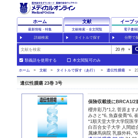
ホーム
文献
イーブ
最新情報・特集
文献検索・全文閲覧
電子書籍
詳細検索
タイトルで探す
分野で
sea
類義語を使用する
本文閲覧可のみ
ホーム
文献
タイトルで探す（あ行）
遺伝性腫瘍
2
遺伝性腫瘍 23巻 3号
保険収載後にBRCA1
櫻井彩乃*1,2, 菅原ますみ
みさと*6, 魚森俊喬*6, 崔
*1順天堂大学大学院医学
白百合女子大学 人間総合
属練馬病院 乳腺外科, 