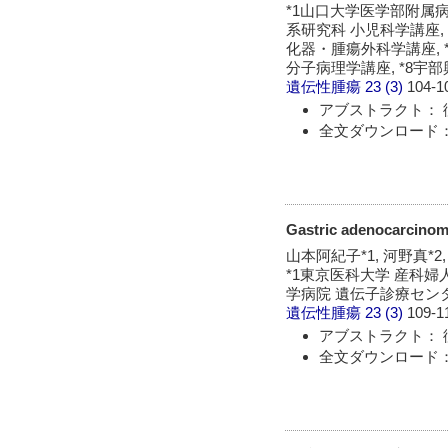
*1山口大学医学部附属病
系研究科 小児科学講座,
化器・腫瘍外科学講座, 
分子病理学講座, *8宇
遺伝性腫瘍
23 (3)
104-1
アブストラクト： 
全文ダウンロード：
Gastric adenocarcino
山本阿紀子*1, 河野真*2,
*1東京医科大学 産科婦人
学病院 遺伝子診療セン
遺伝性腫瘍
23 (3)
109-1
アブストラクト： 
全文ダウンロード：